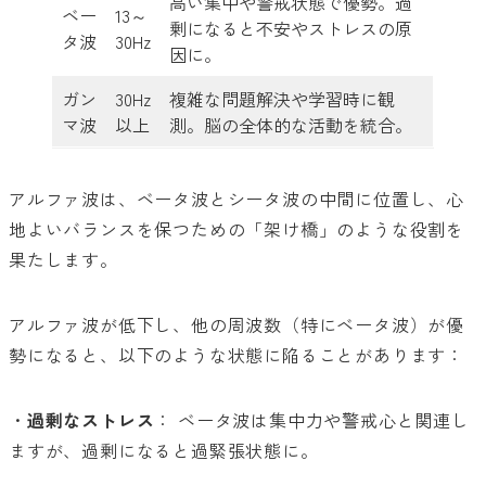
高い集中や警戒状態で優勢。過
ベー
13～
剰になると不安やストレスの原
タ波
30Hz
因に。
ガン
30Hz
複雑な問題解決や学習時に観
マ波
以上
測。脳の全体的な活動を統合。
アルファ波は、ベータ波とシータ波の中間に位置し、心
地よいバランスを保つための「架け橋」のような役割を
果たします。
アルファ波が低下し、他の周波数（特にベータ波）が優
勢になると、以下のような状態に陥ることがあります：
・
過剰なストレス
： ベータ波は集中力や警戒心と関連し
ますが、過剰になると過緊張状態に。