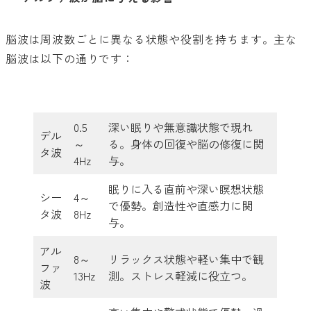
脳波は周波数ごとに異なる状態や役割を持ちます。主な
脳波は以下の通りです：
0.5
深い眠りや無意識状態で現れ
デル
～
る。身体の回復や脳の修復に関
タ波
4Hz
与。
眠りに入る直前や深い瞑想状態
シー
4～
で優勢。創造性や直感力に関
タ波
8Hz
与。
アル
8～
リラックス状態や軽い集中で観
ファ
13Hz
測。ストレス軽減に役立つ。
波