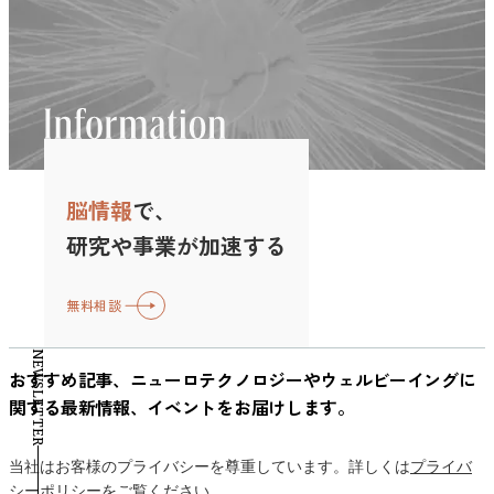
与えているということが考えられます。 同じチームのファ
低下し、記憶や判断力が鈍ることがあります（５）。これ
音声ガイド付きで10分間の慈悲の瞑想（LKM）を行ってもら
より、声を一切出せない重度の発話麻痺を抱える被験者の頭
間が短くなると、セロトニンをはじめとする神経伝達物質の
ていたのです。 たとえば、朝に冷水シャワーを浴びると、
ンでも、ライトなファン同士は感情の盛り上がりがそろいや
は、脳が今、目の前にある「緊急事態」に対処するため、思
いました。 慈悲の瞑想（Loving-Kindness Meditation ; LKM）
に脳の表面を流れる電気信号である
バランスや概日リズムに影響が生じ、気分の落ち込みや疲労
その夜には気持ちが落ち着いている──そんな効果が期待で
すく、脳波の同期も高くなる一方で、コアなファン同士で
考のリソースを別の場所に集中させているためです。 ま
とは、自分自身や他者の幸福を祈る思考に意識を集中させる
ECoG（Electrocorticogra）を計測する装置を埋め込みまし
感が増しやすくなることがわかっています1。秋から冬にか
きるかもしれません。 なぜ効果が遅れて出るのか、はっき
は、それぞれが独自の視点を持つために脳波の動きが多様化
た、判断力が鈍ることで、普段ならすぐにできる判断が遅れ
タイプの瞑想法です。怒りや不安といったネガティブな感情
た。本実験で用いられた装置は253の微小な電極から構成さ
けて憂うつな気分になる「季節性情動障害（SAD）」がその
りとはわかっていませんが、研究チームは体の適応反応に注
し、同期はやや弱まるという、まさに「人間らしい認知のク
てしまい、誤った決断を下すこともあります。緊張が強い
を和らげ、思いやりやつながりの感覚を育む効果があるとさ
れています。 この電極は発話を司る脳の部位（感覚運動
典型です。 また、気温や湿度の変化は、自律神経のバラン
目しています。冷水の刺激で交感神経（緊張モード）が活性
セ」が可視化された結果といえます。 所属歴が長くなると
と、冷静な判断を下すことが難しくなり、パフォーマンスに
れており、近年ではストレス軽減や感情を整えるための手段
野）の表面に配置され、被験者が「話そう」と頭で指令を出
スを乱す要因にもなります。特に現代人は、冷暖房や不規則
化したあと、時間をかけて副交感神経（リラックスモード）
視野が広がる？ さらに、前頭部のアルファ波の位相同期で
悪影響を与えることがあるのです。 脳科学の視点から見る
として世界中で注目を集めています。 この瞑想セッション
した瞬間の微弱な脳信号をリアルタイムに記録します。
な生活リズムで、体温調節がスムーズに行われにくい状態に
が働きはじめ、心が落ち着いていくという流れがあるのでは
は、内集団・外集団の区別に関係なく、ファン歴が長い人ほ
緊張のコントロール方法 緊張をコントロールするために
脳情報
で、
終了後、参加者には「どれだけ深く瞑想状態に入れたか」を
ECoGは、頭皮上から計測するEEG（脳波）よりノイズが少
なりがちです。これが、だるさや頭痛、集中力の低下といっ
ないかと考えられています。 このように冷水浴は、炎症や
ど実況音声などの聴覚情報に注意を向けていた可能性が示唆
は、脳の働きや体の反応を理解し、それに適切に対処する方
自己評価してもらいました。 実験は、病院内の一室を落ち
なく高精度な信号が得られるため、BCI研究で期待される手
た症状として表れることがあります。 小さな変化に「気づ
研究や事業が加速する
ストレスに時間差で作用するというユニークな特徴を持って
されました。 脳の前頭部では、「聴覚N1」という聞いた音
法を学ぶことが効果的です。ここでは、脳科学に基づいた緊
着いた雰囲気に整えるなど、参加者が安心して瞑想に集中で
法です。 2. AIが解読 次に、この膨大な脳信号データを音声
く」ことがウェルビーイングへの第一歩 こうした季節の影
おり、ストレス対策として取り入れる場合はタイミングを工
に対して脳が反応するときに出る信号が現れます。この信号
張のコントロール方法をいくつかご紹介します。 認知の再
きるよう工夫された環境で行われました。こうして記録され
に翻訳するAIを構築します。ここで活躍するのがRNN-
響を完全に避けることはできませんが、「自分ちょっと調子
夫することもポイントになりそうです。 図：冷水浴後のス
無料相談
は、アルファ波に近い周波数帯で観測されるため、前頭部の
構築 緊張や不安を感じるとき、私たちの脳はしばしばネガ
た瞑想中の脳波データを、瞑想前のリラックス状態（ベース
T（Recurrent Neural Network Transducer）という深層学習モ
が落ちてるかも」と気づくことが、メンタルヘルスを守るう
トレスへの効果を示すメタ分析の結果（Forest Plot）グラフ
アルファ波の位相同期は、被験者の聴覚刺激に対する反応に
ティブな思考にとらわれます。たとえば、プレゼンの前に
ライン）と比較することで、瞑想が脳にどのような変化をも
デルです。RNN-Tはもともと音声認識で用いられる技術で、
えでとても大切です。 人間の脳は、自分の感情や身体状態
の黒い菱形マークが効果量の合計を示しており、縦のゼロ線
NEWSLETTER
関連していると考えられます。 したがって、この結果から
「失敗したらどうしよう」「うまくいかないかもしれない」
たらすのかを調べました。 出典：Maher et al., 2025 研究の
音声波形に代表される時系列データの入力から対応する文字
に気づく力──いわゆる内受容感覚（interoception）が高ま
おすすめ記事、ニューロテクノロジーやウェルビーイングに
より左側にあるとストレス低下の効果を意味する。このレビ
ファン歴の短い参加者は、主に映像に注意を向けていたと考
といった思考が頭をよぎることがあります。このようなネガ
結果：感情と記憶に関わる領域で観察された2つの変化 解析
列をリアルタイムに出力するのに適しています。 モデルを
ると、ストレス対処能力も向上することが知られています
関する最新情報、イベントをお届けします。
ューでは、冷水浴12時間後のポイントで黒いマークが大きく
えられるのに対し、ファン歴が長い参加者は、映像と実況の
ティブな思考は、脳の扁桃体を活性化させ、過剰なストレス
の結果、瞑想開始前と比較して脳波の周波数構成に明らかな
学習させるためのデータを集めるために、被験者にコンピュ
2。これは、マインドフルネスや呼吸法、軽い運動などによ
左に偏しており、ストレスが有意に減少したことを表してい
両方に注意を向けていた可能性があります。 その結果、実
反応を引き起こす原因となります。 認知行動療法（CBT）
変化が見られました。具体的には、扁桃体と海馬において高
ータ画面に表示された文章を頭の中で発声してもらい、その
って鍛えることができます。 つまり、季節の変わり目こ
る。一方、0時間後（直後）や1時間後、24時間後、48時間後
当社はお客様のプライバシーを尊重しています。詳しくは
プライバ
況に対する脳の反応がより似通い、聴覚に関係する脳波（前
は、私たちが抱える不安や問題を、考え方と行動の両面から
周波ガンマ波（γ波：この研究では30〜55Hzと定義）の活動
際に発声する脳内の電気信号を記録するというプロセスを累
そ、自分の「今」に目を向け、ほんの少し立ち止まってみる
シーポリシー
をご覧ください。