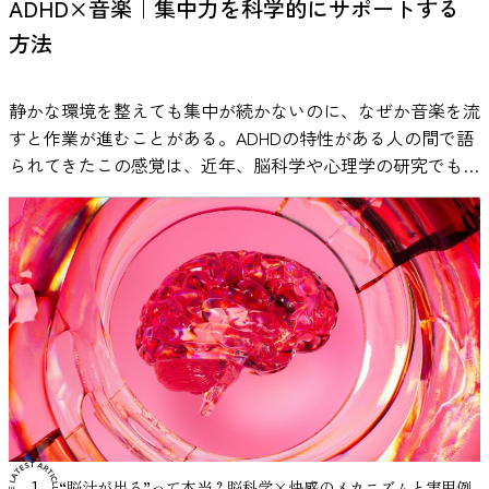
ADHD×音楽｜集中力を科学的にサポートする
ない範囲で取り入れながら、自分に合うかどうかを試してみ
とは、神経科学の分野で広く研究されています。 たとえ
割り当てられました。一つはリラックスできる音楽を聴く条
それは確かな武器にすることができるでしょう。 Dhabhar
ることが大切です。 今回紹介した論文
Cain, T., Brinsley,
方法
ば、音楽を聴くことで報酬系に関わる脳部位（側坐核など）
件、もう一つは水の流れる音といった自然音を聴く条件、そ
FS. The short-term stress response - Mother nature's
J., Bennett, H., Nelson, M., Maher, C., & Singh, B. (2025).
が活性化し、ドーパミンが放出されることが報告されていま
してもう一つは音を聞かずに休息する条件です。その後、研
mechanism for enhancing protection and performance under
Effects of cold-water immersion on health and wellbeing: A
す。これは、Salimpoorら（2011）の研究で示されており、
究者はストレス反応を評価するために、唾液中のコルチゾー
conditions of threat, challenge, and opportunity. Front
静かな環境を整えても集中が続かないのに、なぜか音楽を流
systematic review and meta-analysis. PLOS ONE, 20(1):
音楽体験が神経化学的な反応を引き起こすことが明らかにな
ルや唾液αアミラーゼといった生理指標、さらに心拍数や主
Neuroendocrinol. 2018 Apr;49:175-192. doi:
すと作業が進むことがある。ADHDの特性がある人の間で語
e0317615. journals.plos.org
っています。 ドーパミンは「快感」や「動機づけ」に関与
観的なストレス評価などを測定しました。 その結果、音楽
10.1016/j.yfrne.2018.03.004. Epub 2018 Mar 26. PMID: 29596867;
られてきたこの感覚は、近年、脳科学や心理学の研究でも検
する神経伝達物質として知られています。 ここで重要なの
を聴いたグループでは、ストレス課題の後に自律神経系の反
PMCID: PMC5964013. Schmidt NB, Richey JA, Zvolensky MJ,
証が進んでいます。歌詞は本当に邪魔になるのか。ホワイト
は、「どの音楽でも同じ反応が起きるわけではない」という
応が回復する過程に特徴的な違いが見られました。特に唾液
RANKING
Maner JK. Exploring human freeze responses to a threat
ノイズはなぜ効果があると言われるのか。 本記事では、一
点です。研究では、本人が好ましいと感じる音楽を聴いたと
αアミラーゼの値については、音楽を聴いた参加者のほうが
stressor. J Behav Ther Exp Psychiatry. 2008 Sep;39(3):292-
次研究のデータと実証例をもとに、ADHDと音楽の関係を整
きに、より強い報酬系の反応が観察されています。 そのた
比較的早く基準値へ戻る傾向が確認されました。研究者はこ
304. doi: 10.1016/j.jbtep.2007.08.002. Epub 2007 Aug 12. PMID:
理し、勉強や仕事にどう活かせるのかを探ります。 ADHDの
め、自分にとって心地よいと感じる音楽が気分を変化させ、
の結果から、音楽の聴取が人間の心理生物学的ストレスシス
17880916; PMCID: PMC2489204. Hoehn-Saric R, McLeod DR.
集中力に音楽は影響する？研究でわかっていること 静かな
その結果として作業への取り組みやすさに影響する可能性が
テムに影響を与える可能性があると結論づけています。 ス
Anxiety and arousal: physiological changes and their
場所で勉強や仕事をしていると、かえって落ち着かず、音楽
あります。 生産性が向上するメカニズム 作業用BGMの効果
トレスについては、こちらの記事でも詳しく説明していま
perception. J Affect Disord. 2000 Dec;61(3):217-24. doi:
を流したほうが作業が進むと感じる人は少なくありません。
は、主に次の2つのメカニズムで説明されています。 1. 外部
す。 ・私たちはなぜ緊張するのか？：緊張のメカニズムと
10.1016/s0165-0327(00)00339-6. PMID: 11163423 Ghasemi, F.,
とくにADHDの特性がある場合、「無音よりも少し音があっ
ノイズのマスキング効果 音楽には、周囲の雑音を覆い隠す
コントロール方法 医療分野で音楽療法が活用されている理
Beversdorf, D. Q., & Herman, K. C. (2024). Stress and stress
たほうが集中しやすい」と語られることがあります。 こう
「マスキング効果」があります。特にオープンオフィスのよ
由 音楽は娯楽としてだけでなく、医療分野でも補助的な介
responses: A narrative literature review from physiological
した感覚は、単なる気のせいとして片づけられてきたわけで
うな環境では、断続的に聞こえる会話音が集中を妨げる要因
入手法として利用されています。このような方法は一般的に
mechanisms to intervention approaches. Journal of Pacific
はありません。実際に、心理学や神経科学の分野で実験的に
になることが知られています。 一定の音（ホワイトノイズ
「音楽療法」と呼ばれ、患者の心理的状態や生理反応に対す
Rim Psychology, 18.
“脳汁が出る”って本当？脳科学×快感のメカニズムと実用例
1