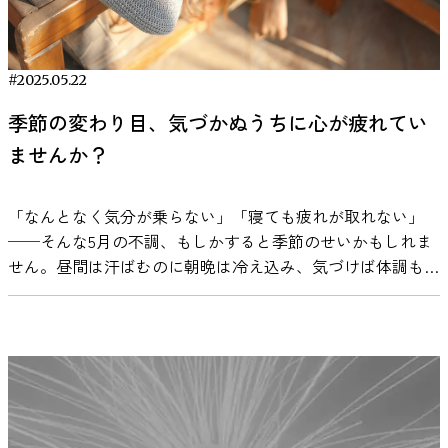
していると考えられます。特に、自分の意志で注意を集中さ
高鳴ることがあります。さらに、手や足が冷たく感じたり、
は、薬剤抵抗性てんかん（薬による治療では発作のコントロ
を再現する「スピーチ・ニューロプロステーシス（speech
浴の直後や1時間後に、体内でストレス応答に関連する一時
せたり、感情に反応したりするときに、アルファ波の出方が
震えたりすることがあります。これは、緊張時に体が筋肉や
ールが難しいタイプのてんかん）を持つ患者さん8名に、す
neuroprosthesis）」は、日常会話を取り戻す手段として期
的な生理的変化（炎症性サイトカインなどのマーカーの上
変わることが知られています。したがって、この結果は集団
脳に血液を優先的に送るため、末端の血流が減少するからで
でにRNSデバイスが治療目的で埋め込まれている状況を活か
待が高まっています。 研究の概要：脳信号からリアルタイ
昇）が見られました。 これは、体が冷たさを刺激と認識
#2025.05.22
への「帰属感」が、場面ごとの興奮状態や感情的な反応の一
す（４）。 また、胃の不快感も緊張が体に現れる典型的な
し、その記録機能を研究に応用しました。このアプローチに
ムで音声を合成 2025年4月、カリフォルニア大学バークレー
し、それに適応しようとする自然な防御反応と考えられてい
致に関係していることを示しています。つまり、長く同じチ
サインです。交感神経が活発になり、先述した通り消化機能
より、人が瞑想している最中の扁桃体・海馬の活動を直接モ
校とサンフランシスコ校の研究チームは、重度の発話障害を
季節の変わり目、気づかぬうちに心が疲れてい
ます。これらの変化は一時的なもので、時間が経てば通常の
ームを応援してきた人同士は、試合のどこで盛り上がるか、
が一時的に抑制されるため、胃が痛くなったり、重く感じた
ニターできたのです。 出典：Maher et al., 2025 従来の頭皮
持つ女性の脳信号をもとに、彼女の「かつての声」でリアル
状態に戻ることが確認されており、むしろこうした急激な刺
ませんか？
どこに注目するかが自然と似てくるのです。 所属歴が長く
りします。これは、体が「戦闘準備」に入るため、消化活動
上脳波（EEG）では信号が頭蓋骨で減衰しノイズも多いた
タイムに音声を合成する技術を発表しました。この技術は、
激が体を鍛える「トリガー」となる可能性もあると言われて
なるとデルタ波とシータ波の類似度が減少 一方で、アルフ
が後回しにされているからです。 これらの身体的サインを
め、深部の細かな活動までは捉えられません。一方、頭の中
脳の信号を読み取り、AIがリアルタイムで解読し、スピーカ
います。 ただし、持病がある方にとっては、この一時的な
ァ波とは対照的に、より低周波であるデルタ波やシータ波の
理解することで、緊張の症状が現れた際に、それは体が行っ
に電極があるRNSでは高品質な深部脳波データが取得できま
ーから声が発せられる仕組みです。 この技術は、「考えた
「なんとなく気分が乗らない」「寝ても疲れが取れない」
炎症がリスクになる場合もあるため、冷水浴を始める際には
位相同期は、ファン歴が長くなるほど弱まる傾向が見られま
ている準備作業であることを認識すれば、冷静に対処するこ
す。さらにRNSなら埋め込み式なので、瞑想中も参加者が自
言葉」を脳の信号としてとらえ、そこから音声を生成しま
──そんな5月の不調、もしかすると季節のせいかもしれま
無理をせず、体調に注意しながら行うことが大切です。 ス
した。これらの周波数帯は、P300と呼ばれるより深い注意
とができるようになります。 なぜ緊張がパフォーマンスに
由に動ける（リラックスした姿勢で瞑想できる）という利点
す。特徴的なのは、以前録音された本人の声を使い、まさに
せん。昼間は汗ばむのに朝晩は冷え込み、気づけば体調も気
トレスへの作用は時間差で──12時間後に見えた有意差 次
処理に関わる脳波成分に関連しているとされています。 こ
影響を与えるのか？ 緊張がパフォーマンスに悪影響を与え
もあります。この装置の利点を活かし、研究チームはこれま
「その人らしい声」で話せるようにした点です。これは単な
分も不安定。新年度の疲れも重なりやすいこの時期、私たち
に、ストレスへの効果について見てみましょう。冷水浴を日
の結果は、グループの違いにかかわらず、ファン歴が長くな
る原因の一つは、脳内で起こる認知機能の一時的な低下で
で技術的に困難とされてきた扁桃体・海馬の神経活動の計測
る情報伝達以上に、本人にとっての大きな安心感や自己表現
の心と体は、知らず知らずのうちに季節の揺らぎに影響を受
課にしている人の中には、「冷たいシャワーでストレスが吹
ると「注意が向くきっかけ」が人それぞれに多様化すること
す。これは、体が「緊急事態だ」と判断し、脳のリソースを
に取り組みました。 実験の方法：瞑想中のリアルな脳波を
につながります。 技術の仕組み：ECoGとAIでかつての声を
けています。 なぜ季節の変わり目に心が揺れるのか？ 脳科
き飛ぶ」と話す方も多いですが、今回の研究ではもう少し複
を示唆しています。たとえば、経験豊富な野球ファンは、ホ
「考えること」よりも「すぐに動くこと」に集中させている
記録 対象となった8名はいずれも成人のてんかん患者です
再現 この技術は大きく分けて以下に紹介する3つのステップ
学の視点で見ると、私たちの脳は季節や気温、日照時間の変
雑な結果が示されました。 分析によると、冷水浴の直後や1
ームランのような誰もが注目する場面だけでなく、選手の細
からです。 緊張が高まると、脳の感情を司る扁桃体が強く
が、瞑想経験はほとんどないビギナーでした。参加者はま
によって実現されました。 1. 脳からの信号を取得 出典：UC
化にとても敏感です。特に関係が深いのが「セロトニン」と
時間後、24時間後、48時間後といったタイミングでは、スト
かな動きや表情といったより繊細な要素にも目を向けるよう
反応し、心身を「緊急事態」に対応させようとします。その
ず、5分間の音声によるリラクゼーション誘導を実施し、瞑
Berkeley Engineering, Brain-to-voice neuroprosthesis
呼ばれる神経伝達物質です。これは「幸せホルモン」とも呼
レスレベルに明確な変化は見られませんでした。ところが、
になり、その違いがデルタ波やシータ波の位相同期に影響を
結果、冷静な思考や計画を担う前頭前皮質の働きが一時的に
想前の基準状態（ベースライン）を計測しました。その後、
restores naturalistic speech 研究チームはまず、脳幹卒中に
ばれ、心の安定や意欲に大きな役割を果たします。 日照時
12時間後に測定されたデータでは、ストレスが有意に減少し