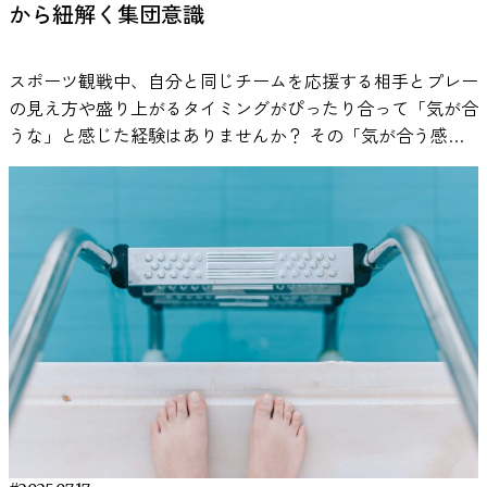
から紐解く集団意識
スポーツ観戦中、自分と同じチームを応援する相手とプレー
の見え方や盛り上がるタイミングがぴったり合って「気が合
うな」と感じた経験はありませんか？ その「気が合う感
覚」は、単なる気のせいではないかもしれません。2025年に
発表された最新研究によって、同じ集団に属している人同士
では、脳波の活動が同期する可能性が示されたのです。 今
回は、『EEG synchronisation reveals the impact of group
identity and membership duration on social cognitive bias』と
いう論文をもとに、「集団意識（group identity）」が、私
たちの脳と認知にどのように影響するのかを解き明かしてい
きます。 「同じ集団」の人とは、脳活動も似る？ 人は、自
分がどの集団に属しているかによって、出来事の受け止め方
や感情の動きが変わる傾向があります。これを「社会的アイ
デンティティ」と呼び、自分が所属する「内集団」には肯定
的な感情を抱きやすく、対立する「外集団」に対しては否定