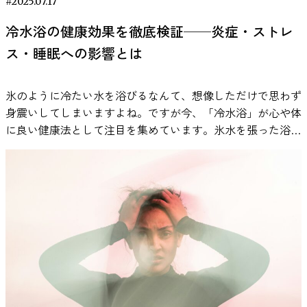
的になりがちです。 たとえば、同じプレーでも、自分の応
#2025.07.17
援するチームが得点したときは喜び、ライバルチームなら
冷水浴の健康効果を徹底検証──炎症・ストレ
「運が良かっただけ」と感じるような現象がこれにあたりま
ス・睡眠への影響とは
す。 こうした主観の偏り、つまり「認知バイアス」は、近
年の神経科学の研究により、感情や報酬の処理に関わる脳活
動にも表れることがわかってきました。しかし、これまでの
氷のように冷たい水を浴びるなんて、想像しただけで思わず
多くの実験は、短く単純な映像や課題を用いたものが中心
身震いしてしまいますよね。ですが今、「冷水浴」が心や体
で、実際のスポーツ観戦のように複雑で変化の多い社会的な
に良い健康法として注目を集めています。氷水を張った浴槽
状況で、脳がどう反応するかは、十分に解明されていません
に浸かる「アイスバス」や、シャワーを冷水に切り替える習
でした。 このような背景のもと、今回の研究は「集団意
慣など、世界中で実践される方が増えているのです。 実
識」や「ファン歴」が、現実に近い状況での脳活動にどう影
際、Amazonでは家庭用アイスバスの売上が、わずか1年で
響するのかを探るために行われました。 実験：脳波から読
1000台未満から9万台以上に急増したというデータもあるそ
み取る「ファンの一体感」 野球ゲーム観戦中の脳波をリア
うです。 それでは、なぜ多くの方がわざわざ冷たさに身を
ルタイムで測定 研究の対象となったのは、阪神タイガース
委ねているのでしょうか？その背景には、「冷水浴でストレ
とオリックス・バファローズ、それぞれの熱心なファンたち
スが軽減される」「免疫力が向上する」「気分がすっきりす
です。研究チームは、各チームから16名ずつ、合計32名を招
る」といったさまざまな効果への期待があります。 とはい
き、プロ野球スピリッツ2019というゲームを用いて自動生成
え、これらの効果には科学的な裏付けがどの程度あるのでし
された試合映像を視聴してもらいました。実際の試合映像で
ょうか？今回は、最新の研究に基づいて、冷水浴の効果につ