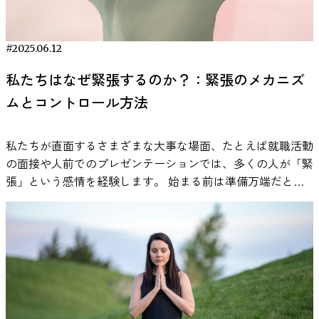
はない理由は、すでに見たことがある映像に対する既知効果
いてわかりやすくご紹介します。 注目を集める「冷水浴」
を排除するためであり、ゲーム映像であっても、リアルなグ
とは？ 「冷水浴（Cold Water Immersion, CWI）」とは、そ
ラフィックや実況、歓声などによって、十分に臨場感のある
の名のとおり、体を冷たい水に浸す健康法です。一般的に
#2025.06.12
観戦体験が再現されました。 映像は、阪神が勝つ試合、オ
は、水温15℃以下（おおよそ10～15℃が目安）で行われ、シ
リックスが勝つ試合、そして引き分けの試合の3パターンが
私たちはなぜ緊張するのか？：緊張のメカニズ
ャワーでも浴槽でも、胸の高さまでしっかり冷水に触れるこ
用意されており、それぞれが約26〜33分の長さです。試合の
とがポイントとされています。 冷水浴自体は、実は古くか
ムとコントロール方法
内容は6回表から始まる構成で、その前半の流れは冒頭に30
ら世界各地で行われてきた習慣ですが、近年ではアスリート
秒間の静止画像で要約されました。参加者は、4メートル先
のコンディショニングやセルフケアの一環として、改めて注
の大型スクリーンを一人ずつ観戦し、その間の脳波を測定し
私たちが直面するさまざまな大事な場面、たとえば就職活動
目を集めています。特にスポーツの分野では、激しい運動後
ました。 視聴自体は個別に行われましたが、分析では、同
の面接や人前でのプレゼンテーションでは、多くの人が「緊
にアイスバスを取り入れることで、筋肉の回復を早めたり、
じチームを応援する者同士のペア（内集団ペア）と、異なる
張」という感情を経験します。 始まる前は準備万端だと思
痛みを和らげたりする効果が期待され、広く活用されてきま
チームのファンのペア（外集団ペア）を比較し、それぞれの
っていても、いざ本番になると言葉がうまく出てこなかった
した。 ただし一方で、「運動直後の冷却が筋肥大や筋力の
脳波の類似度が検討されました。また、各参加者のファン歴
り、手が震えたり、声が震えたり—その不安やプレッシャー
向上を妨げる可能性がある」とする研究結果もあり、実際の
も記録され、そのうち短い方の年数をペアの「所属歴」とし
はどこから来るのでしょうか？緊張はただの感情の起伏では
現場では評価が分かれているのが現状です。 「冷水浴」の
て設定し、ファン歴の長さが脳活動に与える影響についても
なく、体内で高度に調整された生理的な反応によるものだと
メカニズムと話題の理由 では、私たち一般の人にとって、
分析が行われました。 Fig. 1. 参加者は、没入感のある体験が
理解すれば、緊張を乗り越えるためのヒントが見えてくるか
冷水浴にはどのような意味があるのでしょうか。専門家によ
得られるよう、大型スクリーンで野球の試合映像を観賞しま
も知れません。 この記事では、緊張がなぜ生じるのか、そ
ると、冷水に浸かることで自律神経が一気に活性化し、心拍
した。この図に示されたスクリーンは、複数の画像を合成し
の背後にある脳や体のメカニズムを科学的に解説し、どのよ
数や血圧、呼吸数が一時的に上昇するなど、身体に強い生理