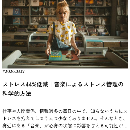
RECENT ARTICLE
上がるわけではありませんが、冷水シャワーを日常的に取り
示しました。同じ出来事を見ていても、人は自分が属してい
れ、緊張を和らげることができます。 イメージトレーニン
示唆しています。 出典：Maher et al., 2025 考察：見えてき
「毎分の単語数（WPM）」です。被験者は1,000語以上の大
らぎは、ある意味で自然な現象です。それは、私たちの脳や
入れることで、体調管理に役立つ可能性はあるかもしれませ
る集団や、そこにどれだけの時間関わってきたかによって、
グ イメージトレーニングは、成功するシーンを事前にイメ
た瞑想の意義と新たな可能性 「たった一度の短い瞑想で
語彙セットにおいて毎分47.5語のペースで音声を出力できま
体がちゃんと自然のリズムに反応している証拠でもありま
ん。生活リズムを整える効果も含め、習慣として取り入れて
脳の処理の仕方そのものが変わってしまうのです。 このよ
ージすることで、脳がその状況を実際に経験したかのように
も、脳の深部にこれほどの変化が生まれる」――この事実
した。さらに、介護生活における会話で頻出する50語程度に
す。 最近では、季節の変化に対するストレス感受性を個人
みる価値はありそうです。 冷水でよく眠れる？思わぬリラ
うな「脳の共鳴」は、スポーツに限らず、日常のさまざまな
反応させるテクニックです（５）。この方法は、高いパフォ
は、瞑想が持つ可能性をあらためて感じさせます。扁桃体・
語彙を絞れば毎分90.9語に達し、これは人間の普通の会話ス
ごとに測る研究も進められており、パーソナライズされたメ
ックス効果 冷水浴は、睡眠の質にも影響を与えるのでしょ
コミュニケーションや集団行動のなかで起きている可能性が
ーマンスが求められる場面でよく使われます。特に緊張が高
海馬といった領域は本来、意識的に制御しにくい部分です
ピード（毎分約130語）に迫る水準です。以前1の音声解読
ンタルケアの開発にもつながっています3。 最後に──ウェ
うか。寝る前にお風呂で温まるとよく眠れると言われます
あります。今後、社会的アイデンティティや認知バイアスに
い状況で効果的で、スポーツ選手が試合前に行うように、プ
が、瞑想という非侵襲で誰でも実践可能な行為によって、そ
BCI記録であった毎分15語・50語彙という値と比べると、新
ルビーイングは「揺らぎ」に寄り添うことから ウェルビー
が、逆に冷たい水ではどうなのか気になりますよね。 今回
関する神経科学的な理解を深める上で、大きな手がかりとな
レゼンや面接の前に自分が成功しているシーンを描くこと
の活動パターンを変えられるかもしれないのです。 これは
手法の高速ぶりが際立ちます。 また従来の発話支援BCIで
イングとは、いつも元気でハイパフォーマンスでいることで
のレビューでは、睡眠に関するデータはまだ限られているも
る研究だといえるでしょう。
編集後記｜BrainTech
で、緊張をやわらげ、パフォーマンスを向上させることにつ
言い換えれば、瞑想が脳のニューロモデュレーション（神経
は、ユーザが「発話しよう」と思ってから実際に音が出るま
はありません。調子のいい日も、ちょっとつらい日も、自分
のの、肯定的な結果がいくつか報告されています。たとえ
Magazineより 自分と同じチームを応援する人と「わか
ながります。 実際に試してみる 行動実験を通じて、緊張や
調節）手段となり得ることを示しています。しかも瞑想は、
で数秒のラグがあるのが当たり前でした。しかしこのシステ
自身の状態に丁寧に寄り添ってあげられるかどうかが重要で
ば、暑い環境でのトレーニング後に冷水浴（15分）を行った
る！」「それな！」と感じる瞬間。その共鳴感覚は、どうや
不安が実際には過剰なものであることを確認する方法もあり
薬や特別な機器を使わない安全で手軽な方法です。そのた
ムでは、発話の脳信号の立ち上がりから1秒以内には最初の
す。 季節の変わり目こそ、そんなセルフケアの感度を上げ
#2026.03.17
若い男性たちのグループでは、自己申告による睡眠の質が有
ら「脳活動レベル」でも起きていたようです。 ただの気の
ます。緊張しているときに、「もし失敗したらどうしよう」
め、もしうまく取り入れることができれば、記憶力や感情の
音がスピーカーから出始めることが確認されました。処理自
るチャンスです。大きな変化を起こす必要はありません。ま
意に改善していたことが確認されました。 研究チームは、
ストレス44%低減｜音楽によるストレス管理の
せいではなく、脳波が共鳴することで「つながっている」と
と思うことがありますが、実際にその状況を体験してみるこ
コントロールをサポートする、低コストで実践しやすいアプ
体もほぼリアルタイムで進行し、システム全体として約0.3
ずは朝の光を浴びる、少し立ち止まって深呼吸してみる──
冷水によるクールダウン効果が睡眠に良い影響を与えた可能
感じる。 この研究は、私たちの「好き」や「所属意識」
とで、自分の不安を検証し、考えていたような怖いことは起
ローチとして注目されるかもしれません。 期待される一方
科学的方法
秒程度の遅れしか生じないとのことです。これは人間同士の
そこから、私たちの脳と心は少しずつ、季節に寄り添う準備
性に言及しています。ただし、この結果は特定の条件（若い
が、感情だけでなく脳の働きそのものを通して人と人をつな
きないかもと実感できます（７）。 プレゼンテーションを
で、まだ明らかでない点も 一方で、この研究には注意すべ
会話で生じる一呼吸ほどの間隔に過ぎず、対話の自然さを損
を始めてくれるのです。
男性・運動後）に限られているため、誰にでも当てはまると
ぐという、見えないけれど確かな「共感の回路」を示してく
事前に人前で練習し、フィードバックをもらうことで、自己
き点もあります。第一に被験者が8名と少人数であり、全員
なわないレベルと言えるでしょう。 さらに、この解読モデ
は言い切れない点には注意が必要です。 それでも、朝の冷
仕事や人間関係、情報過多の毎日の中で、知らないうちにス
れました。
本記事で紹介した研究論文 Sanada, M.,
評価を修正し、不安を軽減することができます。このような
がてんかん患者という特殊なグループだったため、健常者や
ルは訓練データにない新しい単語や文にも柔軟でした。学習
水浴で日中の覚醒度を高めることで、夜の自然な眠りをサポ
トレスを抱えてしまう人は少なくありません。そんなとき、
Naruse, Y. EEG synchronisation reveals the impact of group
行動実験を繰り返すことで、自信を高め、緊張を減らすこと
一般集団にそのまま当てはまるかは慎重な評価が必要です。
時に登場しなかった語）を試しても、モデルはそれらを正し
ートするなど、生活リズムを整える効果は期待できるかもし
身近にある「音楽」が心身の状態に影響を与える可能性があ
identity and membership duration on social cognitive bias. Sci
につながるがかも知れません。 自分のパターンを知ること
第二に、観察したのは一回限りの短期的な効果であり、瞑想
く発音できたのです。これはAIが単に訓練データを丸暗記し