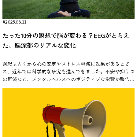
たものです。図中では実験室の様子をわかりやすくするため
うにコントロールすれば緊張を軽減し、パフォーマンスを最
的な反応が起こるとされています。 つまり、体が「冷た
に明るい照明が使われていますが、実際の実験中は映像を見
大限に引き出せるのかを考えていきます。 人はなぜ緊張す
い！」と驚き、それに対処しようとして交感神経が刺激され
やすくするために部屋を暗くして行われました。 脳波の同
る？ 緊張は、私たちが心理的なプレッシャーや課題に直面
るのです。このとき、ストレスホルモンであるコルチゾール
#2025.06.11
期を測る2つの指標 本研究では、人と人の脳波がどれほど同
したときに生じる、脳と体が連携して起こす自然な反応で
や、アドレナリンの一種であるノルアドレナリンの分泌も急
じように反応しているかを調べるために、PLV（位相ロッキ
す。この反応は、かつて人類が物理的な危険（例えば、野生
たった10分の瞑想で脳が変わる？EEGがとらえ
増します。 まるで短時間の運動を行ったような状態になり
ング値）とr（パワー相関）という2つの指標が使われまし
動物との遭遇）に備えるために獲得した「ストレス反応」と
ますが、こうした一時的なストレス刺激が、むしろ体の適応
た、脳深部のリアルな変化
た。 PLVは、映像や音といった刺激に対して、脳波のタイミ
共通のメカニズムに基づいています（１）。 現代では、そ
力を高めるのではないかと考えられています。たとえば、心
ング（＝位相）がどれだけそろっているかを示すもので、注
の仕組みが就職活動や人前での発表といった心理的な場面で
血管の健康や、脳の認知機能の向上につながる可能性がある
意や知覚など外部刺激への反応の一致をとらえます。 一
も引き起こされ、体が「準備モード」に入ります。 脳内で
瞑想は古くから心の安定やストレス軽減に効果があるとさ
という見方もあります。 さらに一般向けのメディアでは、
方、rは脳波の強さの変化が他の人とどれだけ似ているかを
は、扁桃体がストレスや恐怖を感じ取ると、その信号が視床
れ、近年では科学的な研究も進んできました。不安や抑うつ
「冷水浴で炎症が抑えられる」「代謝が上がる」「集中力や
示し、感情の動きや興奮度などの内面の状態の共通性を反映
下部に伝わり、「心拍数を上げる」「呼吸を速くする」な
の軽減など、メンタルヘルスへのポジティブな影響が報告さ
気分が良くなる」など、多くの効果が紹介されています。
します。 この2つを組み合わせることで、外的な刺激に対す
ど、体ををすぐに動かせるように準備する指令が出されます
れており、その効果の裏には脳の活動の変化が関係している
このようにして冷水浴は一大ブームとなっていますが、果た
る脳の反応と、内的な感情や覚醒の同期の両方をとらえるこ
（２）。このように、緊張は本能的な生存本能として、脳と
ことも示唆されています。 では、実際に瞑想中の脳では何
してその効果には科学的な裏付けがあるのでしょうか？その
とができ、より立体的に脳のつながりを理解することが可能
体の間で高度な調整を行っているのです。 現代において
が起きているのでしょうか？最新の研究では、感情や記憶に
疑問に答えるべく、研究者たちが最新のデータをもとに検証
になります。 Fig. 2. EEG同期指標を算出するためのプロセス
も、面接やプレゼンテーション、試験などの「心理的な危
関わる脳深部領域の活動に注目し、瞑想が脳に与えるリアル
を行いました。 最新レビューが明かす、冷水浴の身体と心
を表す。まず、2人の被験者の脳波からバンドパスフィルタ
険」を感じた際に、脳は同じような反応を引き起こします。
な変化を明らかにしています。 瞑想は脳に何をもたらすの
への影響 こうした冷水浴ブームを背景に、2025年1月、学術
を通して特定の周波数の信号（アルファ波、デルタ波、シー
このように、私たちが緊張する理由は、単なる心理的な不安
か？ 「瞑想すると脳が良い方向に変化するらしい」とは聞
誌『PLOS ONE』にて最新の系統的レビュー研究が発表され
タ波）を抽出する。抽出した信号から周波数の特徴と、大ま
ではなく、深い生理的なプロセスに基づいているのです。
くものの、具体的に脳の中で何が起きているのかは、まだ十
ました。 Cain, T., Brinsley, J., Bennett, H., Nelson, M., Maher,