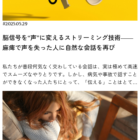
かな波形情報を分離して抽出し、被験者同士のそれぞれの信
体内ではどんなことが起こっているのか？ 緊張を感じたと
分に解明されていません。特に、感情や記憶をつかさどる脳
C., & Singh, B. (2025). Effects of cold-water immersion on
号の同期度をPLVとrで表す。 結果：同じチーム同士の脳波
き、私たちの体内でどのような変化が起こるのでしょうか？
の深部（大脳辺縁系と呼ばれる領域、例：扁桃体・海馬）で
health and wellbeing: A systematic review and meta-analysis.
はより深く「共鳴」する 内集団では中心頭頂部におけるア
まず、脳からの指令で体内でホルモンが分泌され、心身を戦
の神経活動については、不明な点が多く残されていました。
PLOS ONE, 20(1): e0317615. journals.plos.org この研究では、
#2025.05.29
ルファ波の位相が同期 脳波の解析によって、同じチームの
闘モードに切り替えます。具体的には、ストレスホルモンで
なぜなら通常の脳波計測（頭に電極をつける頭皮上のEEG）
冷水浴が健康な一般成人にどのような影響を与えるのかにつ
ファン同士では、脳波の一種であるアルファ波（8～13Hz）
あるコルチゾールとアドレナリンが分泌され、心拍数や血圧
では、そうした深部の信号をとらえるのが難しいからです。
脳信号を“声”に変えるストリーミング技術――
いて、科学的に検証されています。 オーストラリアの研究
の位相が高く同期していることが明らかになりました。この
が急激に上昇します（１）。 アドレナリンは体を迅速に動
こうした背景のもと、米国マウントサイナイ医科大学などの
チームが実施した本レビューでは、過去の関連論文を網羅的
麻痺で声を失った人に自然な会話を再び
結果は、ファン歴の長さとは無関係に確認されました。アル
かせるようにし、血糖値を上げ、筋肉にエネルギーを供給し
研究チームが2025年に発表したのが、「瞑想が扁桃体と海馬
に調査し、その中から厳密な条件を満たしたランダム化比較
ファ波の位相は、注意や知覚の処理に関わるリズムとされて
ます。これにより、瞬時にエネルギーが筋肉や脳に供給さ
の脳活動に与える影響」を直接観察した研究です（Maher et
試験（RCT）11本を選定しました。対象は18歳以上の健康な
おり、特に外部刺激に対する初期の視覚処理や空間認識に関
れ、体が危険に対応する準備が整います。心拍数や呼吸数が
al., 2025）。この研究では最新のニューロテック（ブレイン
私たちが普段何気なく交わしている会話は、実は極めて高速
成人で、トップアスリートや既往歴のある方は除外されてい
係があると言われています。 つまり、この結果から集団へ
増加することで、体は素早く反応できる状態になります
テック）を活用し、脳深部の電気活動をリアルタイムで記録
でスムーズなやりとりです。しかし、病気や事故で話すこと
ます。 介入の方法も多様で、氷水を張った浴槽に浸かるも
の所属歴に関係なく、「自分はこの集団の一員だ」という意
（３）。 このように、体内の血流は消化器官から筋肉や脳
することに成功しました。 埋め込みデバイスで脳深部を測
ができなくなった人たちにとって、「伝える」ことはとても
のや、冷水シャワーを浴びる形式などが含まれており、水温
識（社会的アイデンティティ）はどこに注目するか、何を見
に優先的に送られ、消化機能などは一時的に抑制されます。
る新アプローチ 深部の脳活動を測定するために、研究チー
大きな課題です。視線や文字入力を使った支援機器では、1
は7〜15℃、実施時間は30秒〜2時間と、条件はさまざまでし
るかといった認知の向け方に影響を与えていると考えられま
これらの生理的な反応は、目の前の課題やプレッシャーに適
ムが活用したのが応答性神経刺激システム（RNSデバイス）
分間に数語しか伝えられないことも珍しくありません。これ
た。 最終的には3,177名分のデータをもとに、冷水浴の前後
す。 内集団のアルファ波の強さは所属歴の影響を受ける 興
応するために、私たちの体を準備させる大切なしくみです。
と呼ばれる埋め込み型医療機器です。RNSデバイスは本来、
は会話のテンポを大きく崩し、コミュニケーションに不自由
で身体や心理にどのような変化があったのかが分析されまし
味深いことに、内集団では、ファン歴が長いほどアルファ波
緊張を不快なものと感じることもありますが、実際には危険
難治性てんかんの発作を検知して脳に電気刺激を送るため
さを感じる原因になります。 こうした課題に対し、脳の活
た。 冷たさにびっくり？体が見せる意外な反応 まず注目し
の強さが同期していることが明らかになりました。 今回の
に備えて体が準備してくれているのです。 どんな形で緊張
に、頭蓋内に埋め込まれる医療機器です。加えてこの装置に
動から直接言葉を生み出す「ブレイン・コンピュータ・イン
たいのは、炎症に関する意外な結果です。冷水浴と聞くと、
実験で見られたアルファ波の強さは、脳がどれくらい「目を
は体に現れるのか？ 緊張が体に現すサインは非常に明確で
は、脳の深部の活動（頭蓋内脳波：iEEG）を長期間にわたっ
ターフェース（Brain Computer Interface, BCI）」という技
「炎症を抑える」「体の熱を冷ます」といったイメージを持
覚ましているか」や「落ち着いているか」といった状態を表
す。たとえば、緊張すると心拍数が増加し、胸がドキドキと
て記録・保存できる機能も備わっています。 今回の研究で
術が注目されています。特に、脳の信号をもとに声そのもの
たれる方も多いかもしれません。しかしこの研究では、冷水