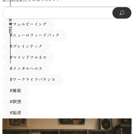
のマークはゼロ線付近に位置し、これらの時点では有意な変
頭部アルファ波）の同期が強くなったと考えられます。 Fig.
見つめ直し、建設的に解決していくための心理療法です
が有意に増加した一方で、中周波数帯の「ベータ波」（β
計23000回以上行いました。このトレーニングにより、モデ
タイミングなのです。 マインドフルネスとメンタルヘルス
化がなかったことが読み取れる。 病欠日数が29％減少──
SEARCH & TAG
5.(a) 散布図は、3つの電極位置（Fz、Cz、Pz）および3つの
（１）。たとえば、「失敗するかも」といったネガティブな
波：13〜30Hz帯）については、短い時間だけリズムを刻む
ルは「特定の脳信号パターンが現れたら特定の単語（文字
の関係についてさらに知りたい方は、以下の記事を参考にし
冷水習慣の長期的な影響とは 「冷水を浴びれば風邪をひか
周波数帯域（デルタ、シータ、アルファ）ごとに整理されて
思考をより現実的なものに置き換えるだけでなく、実際に少
「ベータバースト」と呼ばれる活動の持続時間が短くなり、
列）が意図されている」という対応関係を学習していきま
てください。 https://mag.viestyle.co.jp/mindfulness-
ない」といった話を耳にしたことがある方もいらっしゃるか
#ウェルビーイング
います。統計的に有意な効果はアスタリスク（＊ p < .05）
しずつ行動に移してみることで、「案外大丈夫だった」とい
全体的にこの帯域の脳活動が落ち着いていたことが明らかに
す。 3. 声を合成 研究者たちは、被験者が発話麻痺を抱える
depression/ 季節の「揺らぎ」を味方にする3つのコツ 1. 日
もしれません。では、科学的にはどうなのでしょうか。 今
で示されています。(b) アルファ帯域におけるCzおよびPz電
う成功体験を積み重ね、不安を乗り越えていきます。 この
なりました。 このガンマ波増強＆ベータ波抑制のパターン
前のホームビデオ音声などを集めて、個人別のテキスト読み
光を浴びる時間を意識する セロトニンの分泌を促すため
#ニューロフィードバック
回のレビューによると、冷水浴の直後や1時間後における免
極でのPLV（位相ロッキング値）の分布を示しており、ペア
ようにポジティブに捉え直すことで、脳は冷静になり、心が
は、扁桃体と海馬の両領域で共通して観測されています。興
上げモデルを作成しました。そして前述のRNN-Tが解読した
に、朝の光を浴びることは効果的です。10〜15分、外を歩く
疫指標（白血球の数や免疫細胞の働きなど）には、明確な変
#ブレインテック
の種類（内集団と外集団）の違いが分かりやすくなるように
落ち着き、過度な緊張感を減少させることができます。 ア
味深いのは、これらの脳の領域が不安やうつなどの気分障害
「テキスト」に、この本人の声の読み上げAIを適用すること
だけでもOK。これは睡眠ホルモン「メラトニン」のリズム
化は確認されませんでした。つまり、冷たいシャワーで即座
設計されています。赤線と青線は、それぞれin-groupおよび
ファメーション ポジティブな言葉を自分にかけることは、
と深く関係していることです。さらに、今回注目されたベー
で、最終的にスピーカーから流れる音声が被験者本人の声色
#マインドフルネス
調整にもつながり、夜の眠りが深くなることもわかっていま
に免疫力が高まる、という証拠はまだ不十分のようです。
out-groupの中央値を表しています。 Fig. 6. 強さの同期度の
脳の働きを前向きな方向に向け、冷静さを取り戻すのに役立
タ波やガンマ波も、こうした心の状態と関連する脳波として
になるよう工夫したのです。 出典：Littlejohn KT, Cho CJ,
す。 2. 無理に「完璧」を目指さない 体調も気分も、日によ
一方で、長期的な効果には興味深いデータもあります。オラ
#メンタルヘルス
結果を表す。散布図は、3つの電極位置（Fz、Cz、Pz）およ
ちます。これにより、自分に自信がつき、結果として目標達
知られています。たとえば、ストレスや不安の強いときには
Liu JR, Silva AB, Yu B, Anderson VR, Kurtz-Miott CM, Brosler
って波があるのは自然なことです。今日はちょっとペースを
ンダで行われた大規模な研究では、冷水シャワーを30日間続
び3つの周波数帯域（デルタ、シータ、アルファ）ごとに整
成へのモチベーションが高まることで、ドーパミン分泌につ
ベータ波が高まりやすく、逆に幸福感や前向きな気持ちを抱
S, Kashyap AP, Hallinan IP, Shah A, Tu-Chan A, Ganguly K,
#ワークライフバランス
落としてみよう、という柔軟さも大切です。ライフバランス
けたグループで、病気による欠勤日数が29％減少したという
理されています。統計的に有意な効果はアスタリスク（＊ p
ながる可能性もあります。 深呼吸 深呼吸やリラクゼーショ
いているときにはガンマ波が増えるという報告もあります。
Moses DA, Chang EF, Anumanchipalli GK. A streaming brain-
を保つうえでは、仕事も休息も「やるべきこと」ではなく、
結果が出ています。 これは、冷水浴が直接的に風邪の罹患
#睡眠
< .05）で示されています。"pair cat."および"fan hist."は、そ
ン法も非常に効果的です。深呼吸をすることで、緊張により
なお今回注目されたのは、ガンマ波やベータ波といった「特
to-voice neuroprosthesis to restore naturalistic
「選べること」にしていく意識がカギになります。 3. 心を
回数を減らすというよりも、症状の重症度を軽減したり、病
れぞれ「ペアの種類（内集団／外集団）」と「ファン歴
活発化されていた交感神経が抑制され、反対に抑制されてい
定のリズム（＝周期的な成分）」の変化でした。一方で、脳
#瞑想
communication. Nat Neurosci. 2025 Apr;28(4):902-912. doi:
落ち着けるルーティンをつくる 脳は、心地よい繰り返しの
気からの回復を早めたりするなど、体の不調に対する耐性を
（fan history）」を表す略語です。 「つながっている」と感
た副交感神経が活性化します。その結果、上昇していた心拍
波全体の背景的な活動（非周期的成分）は、瞑想の前後でほ
10.1038/s41593-025-01905-6. Epub 2025 Mar 31. PMID:
中で安定感を得ます。お気に入りの音楽をかけてコーヒーを
高める可能性を示唆しています。この効果には、心理的な要
#脳波
じる感覚の正体 この研究は、スポーツ観戦というリアルな
数や血圧が安定し、ストレスホルモンであるコルチゾールの
とんど変化が見られなかったと報告されています。これは、
40164740. 実験結果：速さと正確さに驚きの進化 実験の結
淹れる、寝る前に深呼吸を3回する──そんな小さなルール
因や、体がストレスに適応する能力が高まることなどが複合
状況の中で、私たちが人と人との間に生まれる一体感や共通
分泌も減少します（６）。前頭前皮質を含む脳の各部位にも
瞑想中の脳では、全体の活動ベースラインが大きく変わるの
果、このシステムはハイスピードで低遅延かつ滑らかな発話
が、季節の不安定さを和らげてくれるのです。 季節を感じ
的に関わっていると考えられます。 すぐに免疫力が劇的に
の関心が、実際に脳波の同期という形で裏づけられることを
十分に血流が流れるようになり、リラックスした状態が作ら
ではなく、特定の脳波リズムが選択的に変化していたことを
を再現できることが示されました。特に注目すべき数字は
ることは、心を整えること 季節の変わり目に感じる心のゆ