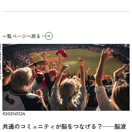
一覧ページへ戻る
RTICLES
#2025.07.24
共通のコミュニティが脳をつなげる？──脳波