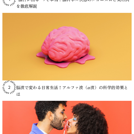
検討されてきました。 これまでの実験では、音楽やホワイ
や環境音など）を流すと、こうした突発的な音が目立ちにく
る影響が研究されています。 医学研究では、音楽を聴くこ
を徹底解説
https://doi.org/10.1177/18344909241289222 (Original work
トノイズを流した状態と、何も流さない静かな状態とで課題
くなり、集中状態を保ちやすくなるという考え方です。 オ
とが心拍数や血圧などの生理的指標に関連する可能性が報告
published 2024) Merz CJ, Wolf OT. How stress hormones
の成績を比べた結果、ADHD傾向のある人では、一定の音が
フィスBGMについては、こちらの記事でも詳しく解説して
されています。また、音楽の介入がストレスホルモンや自律
shape memories of fear and anxiety in humans. Neurosci
あるほうが記憶課題や注意課題の成績が上がったケースが報
います。 ・オフィスBGMの導入で生産性アップ！導入のポ
神経系の活動に関係する可能性も指摘されています。これら
Biobehav Rev. 2022 Nov;142:104901. doi:
告されています。 ただし、どんな音でも良いというわけで
イントとおすすめソリューション 2. 気分向上による間接的
の結果は、音楽がストレス反応に関わる身体の調節システム
10.1016/j.neubiorev.2022.104901. Epub 2022 Oct 10. PMID:
はありません。課題の内容が言語処理を多く含む場合や、音
効果 音楽がポジティブな感情を引き起こすことで、創造性
に影響を与える可能性を示唆しています。 実際に医療現場
36228925. James KA, Stromin JI, Steenkamp N, Combrinck MI.
の強さが高すぎる場合には、成績が下がることもあります。
や作業持続時間に影響を与える可能性があります。
では、手術前の不安を軽減する目的や、治療中の心理的負担
Understanding the relationships between physiological and
つまり、音がプラスに働くかマイナスに働くかは、状況によ
Thompsonら（2001）の研究では、明るくテンポの速い音楽
を和らげる目的で音楽が用いられることがあります。音楽は
psychosocial stress, cortisol and cognition. Front Endocrinol
って変わるというのが研究の結論です。 以下では、実験研
を聴いた条件で、被験者の気分と覚醒水準が高まり、その状
薬物を使用しない非侵襲的な方法であり、患者への身体的負
(Lausanne). 2023 Mar 6;14:1085950. doi:
究で明らかになっている事実を、わかりやすく紹介していき
態で空間認知課題の成績が向上したと報告されています。
担が少ないという特徴があるため、補助的なストレス管理手
10.3389/fendo.2023.1085950. PMID: 36950689; PMCID:
ます。 音とストレスの関係については、こちらの記事で紹
ただし研究者らは、これは音楽そのものが認知能力を直接高
段として研究が進められています。 音楽療法についてより
PMC10025564. Shao, R., Man, I.S.C., Yau, SY. et al. The
介しています。 https://mag.viestyle.co.jp/masking-effect/
めたのではなく、気分と覚醒水準の変化が課題成績に影響し
詳しく知りたい方はこちら。 ・音楽療法とは？健康を支え
脳波で変わる日常生活！アルファ波（α波）の科学的効果と
2
interplay of acute cortisol response and trait affectivity in
参考：Söderlund, G., Sikström, S., & Smart, A. (2007). Listen
た可能性が高いと結論づけています。 つまり、作業用BGM
る音楽の力と実践アイデア集 参考：De Witte, M., Spruit, A.,
は
associating with stress resilience. Nat. Mental Health 1, 114–123
to the noise: Noise affects cognitive performance differently
の効果は「脳を直接賢くする」というよりも、「気分や環境
van Hooren, S., Moonen, X., & Stams, G. J. (2020). Effects of
(2023). https://doi.org/10.1038/s44220-023-00016-0
in ADHD and non-ADHD children. Journal of Child Psychology
を整えることで結果的に生産性へ影響する」と理解するのが
music interventions on physiological and psychological stress
and Psychiatry, 48(8), 840–847.
妥当です。 研究データから見る作業用BGMの効果 音楽と作
outcomes: A systematic review and meta-analysis. Health
https://acamh.onlinelibrary.wiley.com/doi/abs/10.1111/j.1469-
業パフォーマンスの関係については、肯定的な結果と否定的
Psychology Review, 14(2), 187–
7610.2007.01749.x ADHDにおける覚醒レベルの特性 ADHDの研
な結果の両方が報告されています。 たとえば、
224.https://pubmed.ncbi.nlm.nih.gov/31167611/ 音楽がストレ