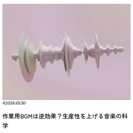
れません。 気分・集中力への影響は限定的──現時点の科
ることが、近年の研究で報告されています。 音楽は特別な
Rep 15, 23719 (2025). https://doi.org/10.1038/s41598-025-
から始めよう 緊張は完全に避けることはできませんが、そ
を継続的に練習した場合に脳活動がどう変化していくか、あ
たのではなく、言語の音の組み合わせ規則をきちんと学習し
学的評価 冷水浴をすると「気分が上がる」「頭が冴える」
準備がなくても生活に取り入れやすく、通勤中や作業中、就
08191-z
の仕組みを理解し、適切に対処することで、むしろパフォー
るいは今回の効果が持続するのかまでは分からないという点
ている証拠だと考えられます。 おわりに ── 失われた声を
と感じる方もいらっしゃいますが、今回のレビューでは科学
寝前などさまざまな場面で活用されています。本記事では、
マンスを高めるためのエネルギーに変えることができます。
です。さらに、今回は音声ガイドに従った誘導瞑想でした
取り戻す未来へ この技術の一番の価値は、単に声を出せる
的な裏付けはまだ十分ではないことが示されました。 たと
研究で示されている知見をもとに、音楽とストレスの関係
ここまでは脳や身体が緊張にどう反応するか、そしてそれを
が、自己流の瞑想や他の種類の瞑想（マインドフルネス呼吸
ようになるということではありません。「自分の意思をリア
えば、20代男性を対象とした小規模な研究では、「活発さ」
や、日常で取り入れやすい活用方法について紹介します。
どのように調整すればよいのかを科学的に解説してきまし
瞑想など）でも同様の効果が得られるのかは不明です。 こ
ルタイムに伝えられる」ことで、会話のテンポが戻り、他者
や「エネルギー感」「疲労感」などを比較しましたが、冷水
研究で明らかになった音楽によるストレス軽減効果 音楽が
た。ここからは、これらの知識をもとに「自分の状況」にど
れらの点を踏まえ、研究チームも「今回の研究はあくまで基
との関係も自然になります。そして何より、自分の声で話す
浴の有無による明確な差は確認されませんでした。不安感や
ストレスに影響を与える可能性については、心理学や医学の
う活かすかを考え、実際の行動に繋げるための具体的なガイ
礎的な第一歩」であり、更なる検証が必要と述べています。
ことができるという経験は、自己表現や尊厳の回復にもつな
抑うつ感といったメンタルヘルスの改善についても、高品質
分野で数多くの研究が行われてきました。近年の研究では、
ドラインを紹介していきます。 まず大切なのは、自分が
おわりに：誰かに話したくなる研究のポイント 瞑想と一口
がると考えられます。 もし、話せなくなっても、再び「自
な証拠は得られていないと報告されています。 一方で、
音楽を聴くことが心理的なリラックス感だけでなく、ストレ
「どのような場面で緊張しやすいのか」を明確にすることで
に言っても様々な流派がありますが、今回の研究から得られ
分の声」で語りかけられる未来があるとしたら――。この技
『冷水に入ると気分がスッキリする』という声が多く聞かれ
スに関わる生理反応にも関係する可能性があることが報告さ
す。たとえば、プレゼン、試験、初対面の会話、上司との会
た学びをいくつかまとめてみましょう。 初心者の短時間瞑
術は、そんな希望の第一歩となるかもしれません。
編集
るのも事実です。研究者たちは、このような主観的な感覚
れています。 人間がストレスを感じたとき、体内では自律
話など、緊張を感じやすい状況は人それぞれ異なります。日
想でも脳深部が変化する: たった10分程度の瞑想でも、扁桃
後記｜BrainTech Magazineより 脳からの信号を読み取り、言
は、冷水浴が行われる環境やシチュエーション、たとえば海
神経系と内分泌系が連動して反応します。特に重要な役割を
常の中で緊張を感じた場面を3つほど思い出してみましょ
体と海馬という脳の奥深くの領域で脳波パターンの変化が観
葉として再構成する──かつて困難とされてきた課題に、非
辺での体験や他者との交流など、様々な要因によって増幅さ
担うのが、視床下部・下垂体・副腎から構成される「HPA
う。 次に、その場面で自分がどんな反応をしているのかを
測されました。これは「経験がなくても脳は応えてくれる」
侵襲の手法で挑んだ今回の研究は、今後のBCI開発に向けた
れる可能性があると指摘しています。 今回のレビューは、
軸」と呼ばれるストレス反応システムです。この仕組みによ
考えてみましょう。緊張すると手が震える、心拍が速くな
という希望を感じるポイントです。 ガンマ波アップ＆ベー
貴重な一歩となりました。まだ実用化には距離があるもの
#2026.03.10
そうした外的要因を排除した厳密な条件下での『冷水そのも
ってコルチゾールなどのストレス関連ホルモンが分泌され、
る、頭が真っ白になる、お腹が痛くなるなど、身体的・心理
タ波ダウン：ポジティブな情動や集中との関連が報告されて
の、これまで見えにくかった脳とテクノロジーの接点が、確
の』の影響を検証したため、現時点では気分や集中力に対す
心拍数の上昇や緊張などの反応が引き起こされます。 音楽
作業用BGMは逆効果？生産性を上げる音楽の科
的な反応が現れます。これ前述したように、ごく自然な生理
いる高周波のガンマ波が増え、ストレスや不安との関連が指
かに輪郭を持ちはじめています。
本記事で紹介した研究
る直接的な科学的根拠は限定的と結論付けられています。し
は、このようなストレス反応に関係する心理生物学的システ
的反応です。どのようなサインが自分に表れるかを把握する
学
摘される中周波数帯の「ベータ波」が減少する方向に変わり
論文Littlejohn KT, Cho CJ, Liu JR, Silva AB, Yu B, Anderson
かし、主観的な体験の重要性も認識されており、今後の研究
ムに影響を与える可能性がある刺激として研究されていま
ことで、適切な対処法を選びやすくなります。 その上で、
ました。この波形パターンは、今回の研究結果から、瞑想が
VR, Kurtz-Miott CM, Brosler S, Kashyap AP, Hallinan IP, Shah