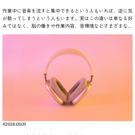
でより多角的な視点からの検証が期待されます。 まとめ：
す。実際に、音楽を聴くことによってストレス後の生理反応
前章で紹介した緊張管理法の中から、自分に合いそうな方法
気分を安定させる効果をもたらす可能性を示唆していると解
A, Tu-Chan A, Ganguly K, Moses DA, Chang EF, Anumanchipalli
冷水浴は脳と体に「効く」のか？ 今回のレビューによっ
作業中に音楽を流すと集中できるという人もいれば、逆に気
の回復過程に違いが見られることが報告されており、音楽が
を選んでみましょう。たとえば、イメージトレーニングや深
釈できます。 脳内デバイスで明らかになった新事実：埋め
GK. A streaming brain-to-voice neuroprosthesis to restore
て、冷水浴に関する効果の「はっきりしてきた部分」と「ま
が散ってしまうという人もいます。実はこの違いは単なる好
ストレス管理の補助的な手段として注目されています。 参
呼吸、ポジティブな自己対話などは、場面によって効果が異
込み型のRNSデバイスによる頭蓋内記録という最新技術のお
naturalistic communication. Nat Neurosci. 2025 Apr;28(4):902-
だ根拠が乏しい部分」が見えてきました。 たとえば、炎症
みではなく、脳の働きや作業内容、音環境などさまざまな要
考：Thoma, M. V., La Marca, R., Brönnimann, R., Finkel, L.,
なります。プレゼンの前には成功のイメージを頭の中で描
かげで、これまで計測が難しかった脳深部のリアルな活動を
912. doi: 10.1038/s41593-025-01905-6. Epub 2025 Mar 31. PMID:
は一時的に増加し、ストレスは12時間後に明確に低下するこ
因と関係している可能性があります。 本記事では、研究論
Ehlert, U., & Nater, U. M. (2013). The effect of music on the
く、面接の前には「自分は準備してきたから大丈夫」と自分
捉えることができました。 日常に活かせる瞑想の可能性：
40164740.
とが確認されています。免疫については即効性は見られない
文などの知見をもとに、作業用BGMの効果や適切な活用方
human stress response. PLOS ONE, 8(8),
に言い聞かせる、など、具体的な対処法を場面に応じて使い
瞑想をうまく生活に取り入れれば、記憶力アップやストレス
ものの、継続することで病欠が減る可能性が示唆されまし
法を科学的な視点から解説します。 作業用BGMの効果は本
e70156.https://www.ncbi.nlm.nih.gov/pmc/articles/PMC37340
分けてみましょう。 こうした方法を組み合わせ、自分なり
対処など日常生活の質向上につながるかもしれません。 専
た。睡眠や生活の質においても、一部で改善が見られまし
当にある？科学研究からわかっている事実 「作業用BGMに
音楽が人間のストレス反応に与える影響を調べた研究 音楽
の「緊張対策ルーティン」を作ることも非常に有効です。た
門的な脳科学のトピックでありながら、「なるほど、瞑想っ
た。 一方で、気分や集中力の即時的な向上については、今
は本当に効果があるのか？」という疑問は、多くの人が一度
とストレス反応の関係を検証した研究として、2013年に発表
とえば、本番の30分前に軽いストレッチやウォーキングを行
て脳にも良さそうだ」と思わせてくれる今回の研究。 忙し
のところ信頼性の高いデータが不足しており、過度な期待は
は抱いたことがあるのではないでしょうか。結論から言え
された「The effect of music on the human stress
い、15分前にイメージトレーニングをし、直前には深呼吸と
さやストレスに追われる日常の中で、自分と静かに向き合う
避けたほうがよさそうです。 冷水浴の特徴として注目した
ば、作業用BGMの効果は“条件付きで確認されている”という
response」という論文があります。この研究では、健康な
自分へのポジティブな声がけを取り入れるといったように、
瞑想という行為が、実は脳のコンディションを整えるフィッ
いのは、効果が時間をかけて現れる点です。たとえば、朝に
のが、現在の科学的な見解です。 音楽が人間の脳や感情に
成人女性60名を対象に、音楽がストレス反応にどのような影
流れを決めておくことで本番前の不安を大幅に軽減できま
トネスになっているのかもしれません。 今回紹介した論文
冷水を浴びることで、夜にかけて気分が落ち着くといった、
影響を与えることは、多くの心理学・神経科学研究で示され
響を与えるかが実験的に調査されました。 研究では、参加
す。 そして、実際に試した後、振り返ってみましょう。緊
Maher, C., Tortolero, L., Jun, S., Alagapan, S., Wang, Y.,
自律神経を整える習慣として活用できる可能性があります。
ています。ただし、すべての作業に一律で効果があるわけで
者に心理的ストレスを誘発する実験として知られる「Trier
張を感じる場面で選んだ方法を使ってみて、「何が効果的だ
Zhang, Y., ... & Saez, I. (2025). Intracranial substrates of
現時点では、研究の数や対象に偏りがあり、長期的な影響や
はありません。音楽の種類や作業内容、個人差によって結果
Social Stress Test（TSST）」が実施されました。このテス
ったか」や「うまくいかなかった点は何か」を記録し、次に
meditation-induced neuromodulation in the amygdala and
安全性については今後の検証が求められます。それでも、冷
は変わります。 ここでは、査読付き論文などで明文化され
トは、人前でのスピーチや計算課題などを通じて強い社会的
活かしましょう。日常の中で実際に使ってみることで、自分
hippocampus. Proceedings of the National Academy of
たい水に入るというシンプルな行為が、体や心に広く作用す
ている事実をもとに、作業用BGMの効果を整理します。 作
ストレスを生じさせる実験手法として広く用いられていま
#2026.03.03
に合った対処法が見えてきます。緊張は敵ではなく、自分の
Sciences, 121(28), e2401618121.
ることが少しずつ明らかになってきました。 まずは無理の
業用BGMが集中力に与える影響 音楽が脳に影響を与えるこ
す。 実験の前に、参加者は三つの異なる条件のいずれかに
力を引き出すための信号なのだと捉え直すことができれば、
https://www.pnas.org/doi/10.1073/pnas.2409423122