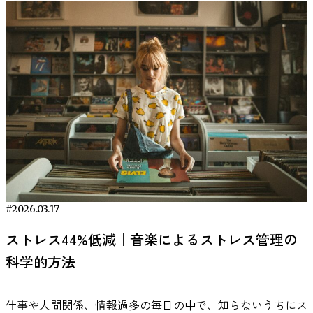
の有無です。全参加者に課題の成功報酬として有形のご褒美
これは、音そのものの効果というよりも、「その音を聞くと
ちの切り替えがうまくいかない。寝かしつけに時間がかかる
を読み取ろうとするとき、より多くのエネルギーを使って情
RECENT ARTICLE
ると考えられています。実際、変化の大きい環境音や突発的
特徴が異なっていた点です。たとえば、エージェンティック
（具体的な景品）を用意しましたが、グループによって「複
作業を始める」という習慣が形成されるためと考えられま
ことで、自分自身も疲れてしまう——そんな状況が続いてい
報処理をしている可能性があります。言い換えれば、似てい
な音は、持続的注意を中断させやすいことが報告されていま
型とコミュナル型では、それぞれ関連する脳波の周波数やパ
数の選択肢から好きな報酬を選べる」場合と「報酬があらか
す。 そのため、作業用BGMを活用する場合は、毎回異なる
たといいます。 使ってみて感じた変化｜「この音＝寝る時
ない他者を理解するには、脳が余計に働く必要があるという
す。 一方で、一定のリズムを持つ規則的な音は、背景に溶
ワーの分布パターンが全く重ならなかったといいます。自己
じめ指定され選べない」場合に分けたのです。 もう一つは
音を試すよりも、特定の音環境を継続して使う方が、作業開
間」の合図に 「初めて使ったとき、ニューロミュージック
ことです。 ここで重要なのは、μ波が必ずしも「共感」その
け込みやすく、作業を大きく妨げない場合があります。これ
中心的なナルシシストの脳波パターンと、「自分は博愛的
課題の難易度です。用意された課題には比較的取り組みやす
始のきっかけとして機能する可能性があります。 こちらの
の特徴である周波数による効果は正直わかりませんでした。
ものを表しているわけではない、という点です。近年の研究
は、音が予測可能であるほど、脳がそれを“新しい情報”とし
だ」と信じるナルシシストの脳波パターンは明確に異なり、
い「簡単な課題」と、頭を使う複雑な「難しい課題」があ
記事もチェック：ビールを好きになる脳の仕組みとは？ 自
でも、音楽が好みに合っていて聴きやすいと感じました。」
では、ミラーネットワークは単に相手に共感するための仕組
て処理しにくくなるためと説明されることがあります。
混同されなかったということです。これはナルシシズム研究
り、参加者はどちらか一方の条件でテストされました。要す
分に合った作業用BGMを見つける方法 ここまで見てきたよ
特にお子さんが「これ好き！」と言った楽曲を、毎晩の“寝
みというより、相手の行動や感情を把握し、どう対応すべき
ADHDを持つ人に特化した「リズムの規則性」単独の明確な
におけるエージェンシー対コミュニオン（自己志向か他者志
るに実験は、報酬選択の有無 × 課題の難易度（簡単・難し
うに、作業用BGMの効果は「どの音楽が一番良いか」とい
る前の音”として固定し、 「この音楽が流れたら寝る時間だ
かを判断するための仕組みだと考えられています。 今回の
基準が確立しているわけではありません。ただし、音の変化
向か）の理論モデルとも合致します。 同様に、賞賛追求型
い）という2×2の条件設定になっています。 この実験で
う単純な問題ではありません。研究でも示されている通り、
よ」と声をかけるようにしたところ、おしゃべりをやめて音
結果も、「相手に優しく寄り添っている」というより、『こ
が激しい場合に注意がそちらへ向きやすいという一般的な認
と競争型でも脳波パターンはほぼ重ならず別物でした。他人
は、「課題難易度が高いほど、報酬選択の有無がパフォーマ
音環境が与える影響は作業内容や個人の特性、さらには音の
楽に耳を傾けるようになったそうです。 歯磨きの仕上げ磨
の相手はどう動くのか？』『何を考えているのか？』と脳が
知研究の知見は、ADHDの注意特性を考える上でも無視でき
から賞賛を集める戦略のナルシシストと、他者を出し抜く戦
ンスに及ぼす影響が大きくなる」という仮説が立てられまし
聞こえ方によって変わる可能性があります。 そのため、自
きのときに流していると、そのまま自然に寝落ちすることも
注意深く状況を読み取っている状態を反映しているのかもし
ないポイントです。 VIE Tunes実証データから見る音楽活用
略のナルシシストでは、脳の休息時活動に違いが現れるとい
た。難易度が高く認知的努力を要するタスクでは、ご褒美の
分に合った作業用BGMを見つけるためには、ジャンルだけ
あるとのこと。 「自分自身も、寝つきが悪いと感じる日に
れません。 つまり、脳が強く反応したからといって、それ
の可能性 VIE Tunesは、脳活動の研究をもとに設計された
うのです。これも理論上提唱されていた「賞賛と敵対」とい
魅力がより重要になり、好きな報酬を選べることで一層頑張
#2026.03.17
でなく音の質や空間的な聞こえ方にも目を向けることが重要
聴くと、無音よりも早く体の力が抜ける気がします。」 習
は必ずしも好意や共感を意味するわけではなく、警戒や理解
「ニューロミュージック」を提供するアプリです。単なる
う二分モデルを支持する結果と言えます。 一方、脆弱型ナ
れるのではないか。一方、簡単なタスクでは元々それほど努
になります。 音質によって集中しやすさが変わることがあ
慣化して感じた安心感 現在は、「寝るモードへの切り替
のための“フル稼働”である可能性がある、ということです。
ストレス44%低減｜音楽によるストレス管理の
BGMアプリではなく、集中やリラックスといった目的別に
ルシシズムは他のタイプと様相が異なりました。脆弱型が高
力を要さないため、報酬の選択がパフォーマンスに与える影
る 音楽を聞く環境では、楽曲そのものだけでなく音質も体
え」として習慣化しているそうです。 「無音で寝かしつけ
アルファ波が示す注目の偏り 一方、α（アルファ）波は、
科学的方法
モードが用意されており、勉強中や仕事中に聴くことも想定
い人ほど、脳波の低周波帯（デルタ・シータなどの遅い波）
響は小さいかもしれない――そうした仮説です。 実験の結
験に影響します。音質とは、音の解像度や広がり、細かな音
をするよりも、音楽があるほうが子どももリラックスしてい
「どこに注意を向けているか」を映し出す脳波として知られ
して設計されています。 VIE Tunesで配信されているすべて
から高周波帯（ベータ・ガンマなどの速い波）まで幅広い帯
果：難しい課題でこそ発揮された「選べる報酬」の効果 そ
の再現性などを含む概念です。 圧縮率の高い音源では細か
るように感じます。」 特に印象に残っているのは、「ZEN
ています。人がリラックスしているときには強く現れます
の楽曲は、脳活動への影響を検証する研究が行われていま
域で脳波パワーが低い傾向が見られたのです。平たく言え
して結果は、研究者たちの仮説を見事に裏付けるものでし
な音の情報が省略される場合がありますが、高音質の音源で
仕事や人間関係、情報過多の毎日の中で、知らないうちにス
NIGHT WALK KAMAKURA」のSLEEPや、TaichiのCHILL系楽
が、何かをじっと見たり、気になるものに意識が向いた瞬間
す。 つまり、主観的な「なんとなく集中できる音楽」では