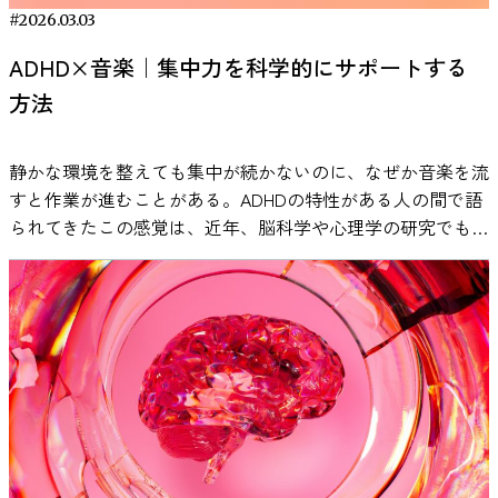
くかどうか」ではなく、「どんな音が、どんな作業に合う
N. J. (2025). Decoding the Narcissistic Brain: Predicting
なご褒美であれば達成したときの喜びもひとしおです。 今
用する上で重要なポイントといえるでしょう。
ている事実をもとに、作業用BGMの効果を整理します。 作
ストレスを生じさせる実験手法として広く用いられていま
向があります。 ⑤ 習慣を記録し、少しずつ微調整する 睡眠
備わった無意識のメカニズムなのかもしれません。 とはい
#2026.03.03
か」を考えることです。 VIE Tunesのように、脳波や生理指
diverse forms of narcissism from resting-state EEG using
回の研究は、この「選ぶ楽しさ」と「欲しいものが手に入る
業用BGMが集中力に与える影響 音楽が脳に影響を与えるこ
す。 実験の前に、参加者は三つの異なる条件のいずれかに
と音楽の相性には個人差があります。入眠までの時間や夜中
え、この無意識のギャップを知ることは重要です。相手の感
標を使って検証された音楽アプローチもあります。 ADHDと
multivariate pattern analysis. NeuroImage, Volume 288, 120279.
嬉しさ」の相乗効果が発揮されるのは、高い認知的努力を要
ADHD×音楽｜集中力を科学的にサポートする
とは、神経科学の分野で広く研究されています。 たとえ
割り当てられました。一つはリラックスできる音楽を聴く条
の目覚めの有無などを簡単にメモしておくと、自分に合った
情を理解し対話を深めるには、まず自分の脳が陥りがちなク
音楽の関係を正しく理解するとは、研究でわかっている範囲
https://www.sciencedirect.com/science/article/pii/S1053811
する局面であることを示したと言えるでしょう。 現実社会
方法
ば、音楽を聴くことで報酬系に関わる脳部位（側坐核など）
件、もう一つは水の流れる音といった自然音を聴く条件、そ
音量や再生時間を見つけやすくなります。 例えば、 音量を
セに気付くことが第一歩でしょう。たとえば、次にニュース
を踏まえ、自分の特性や作業内容に合わせて試し、調整して
への示唆も明確です。職場や教育の場で、人々に難度の高い
が活性化し、ドーパミンが放出されることが報告されていま
してもう一つは音を聞かずに休息する条件です。その後、研
少し下げた方が眠りやすかった 30分でタイマーを切る方が
で自分が嫌いな政治家が悔し涙を流しているのを見たら、
いくことです。音は万能な解決策ではありませんが、集中を
プロジェクトや課題へ取り組んでもらう際には、一律の報酬
す。これは、Salimpoorら（2011）の研究で示されており、
究者はストレス反応を評価するために、唾液中のコルチゾー
途中覚醒が少なかった など、実践の中で調整していくこと
「ああ、今自分の脳はこの人に共感しづらい状態なんだな」
支える一つの手段にはなり得ます。
静かな環境を整えても集中が続かないのに、なぜか音楽を流
を与えるよりも、いくつかの選択肢を提示して本人に選ばせ
音楽体験が神経化学的な反応を引き起こすことが明らかにな
ルや唾液αアミラーゼといった生理指標、さらに心拍数や主
が大切です。 まとめ｜今夜から始める「音楽×睡眠」習慣
と一呼吸置いてみる。そうすることで、少し違った見方がで
すと作業が進むことがある。ADHDの特性がある人の間で語
る方が効果的かもしれません。 たとえば社員に目標達成イ
っています。 ドーパミンは「快感」や「動機づけ」に関与
観的なストレス評価などを測定しました。 その結果、音楽
睡眠の質を高めるために、特別な道具や難しい知識は必要あ
きるかもしれません。脳科学の知見が、政治的分断を乗り越
られてきたこの感覚は、近年、脳科学や心理学の研究でも検
ンセンティブを出すなら、現金・商品券・休暇・ガジェット
する神経伝達物質として知られています。 ここで重要なの
を聴いたグループでは、ストレス課題の後に自律神経系の反
りません。大切なのは、寝る前の過ごし方を少し整えること
えるヒントになる日が来ることを願いたいですね。 今回紹
証が進んでいます。歌詞は本当に邪魔になるのか。ホワイト
など複数の報酬プランから好きなものを選べるようにした
は、「どの音楽でも同じ反応が起きるわけではない」という
応が回復する過程に特徴的な違いが見られました。特に唾液
です。 これまで解説してきたように、睡眠と音楽には明確
介した論文：Neural responses to emotional displays by
RANKING
ノイズはなぜ効果があると言われるのか。 本記事では、一
り、学生に課題達成のご褒美を与えるなら、図書カード・お
点です。研究では、本人が好ましいと感じる音楽を聴いたと
αアミラーゼの値については、音楽を聴いた参加者のほうが
な関係があります。ゆったりとしたテンポや穏やかな音環境
politicians: differential mu and alpha suppression patterns in
次研究のデータと実証例をもとに、ADHDと音楽の関係を整
菓子・特別な活動機会など複数用意して選ばせたりするとい
きに、より強い報酬系の反応が観察されています。 そのた
比較的早く基準値へ戻る傾向が確認されました。研究者はこ
は、副交感神経が優位になる状態をサポートし、入眠までの
response to in-party and out-party leaders. Maaike D. Homan
理し、勉強や仕事にどう活かせるのかを探ります。 ADHDの
った工夫です。 これにより各人が「自分にとって一番嬉し
め、自分にとって心地よいと感じる音楽が気分を変化させ、
の結果から、音楽の聴取が人間の心理生物学的ストレスシス
流れをスムーズにします。さらに、照明を落とす、スマホか
et al. （2025年3月11日公開, Scientific Reports 誌）URL:
集中力に音楽は影響する？研究でわかっていること 静かな
いご褒美」を得られるため、より意欲的に困難に挑戦できる
その結果として作業への取り組みやすさに影響する可能性が
テムに影響を与える可能性があると結論づけています。 ス
ら離れる、深い呼吸を意識するなどの習慣を組み合わせるこ
https://www.nature.com/articles/s41598-025-92898-6
場所で勉強や仕事をしていると、かえって落ち着かず、音楽
可能性があります。実際、社員がポイントを貯めて好きな報
あります。 生産性が向上するメカニズム 作業用BGMの効果
トレスについては、こちらの記事でも詳しく説明していま
とで、より自然に眠りへと移行しやすくなります。 重要な
を流したほうが作業が進むと感じる人は少なくありません。
酬と交換できる社内表彰制度や、子供がご褒美シールを貯め
は、主に次の2つのメカニズムで説明されています。 1. 外部
す。 ・私たちはなぜ緊張するのか？：緊張のメカニズムと
のは、「良い音楽を探すこと」よりも、毎晩同じ流れをつく
とくにADHDの特性がある場合、「無音よりも少し音があっ
て好きなおもちゃと引き換える仕組みは、こうした理にかな
ノイズのマスキング効果 音楽には、周囲の雑音を覆い隠す
コントロール方法 医療分野で音楽療法が活用されている理
ることです。音楽を流す時間を固定することで、「この音＝
たほうが集中しやすい」と語られることがあります。 こう
っていると言えるでしょう。 報酬とモチベーションの研究
「マスキング効果」があります。特にオープンオフィスのよ
由 音楽は娯楽としてだけでなく、医療分野でも補助的な介
寝る時間」という条件づけが生まれ、体と脳が休息モードに