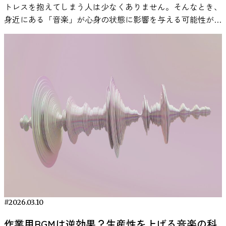
ば、脆弱なナルシシストの脳波は全体的に大人しめだという
た。難易度の高い課題において、報酬を自分で選択できた参
は空間的な広がりや微細な音のニュアンスがより再現されま
トレスを抱えてしまう人は少なくありません。そんなとき、
曲。 「水族館のクラゲゾーンのような癒しや、あたたかな
に弱まるという特徴があります。 とくに、目で見た情報に
なく、脳波や生理指標を用いて効果を測定する試みがなされ
ことです。この特徴は、自己愛が強いのに表立って自己主張
加者グループの成績は、選べなかったグループより明らかに
す。こうした違いは必ずしも作業効率を直接左右するもので
身近にある「音楽」が心身の状態に影響を与える可能性があ
日差しを感じる音が心地よい」と話します。 寝る前30分で
注意を向けると、後頭部で記録されるα波が下がります。こ
ている点が特徴です。 その実証研究の一つが、Changら
できず内省的で不安が強いという脆弱型の性質とも符合する
良かったのです。一方、簡単な課題では報酬を選べるかどう
はありませんが、長時間音を聞き続ける作業環境では、聞き
ることが、近年の研究で報告されています。 音楽は特別な
整える｜睡眠の質を高める音楽習慣【5ステップ】 睡眠の質
の変化（α波ERD）は、脳がその対象に注意を集中させてい
（2023）による論文“Influence of Monaural Auditory
かもしれません。 図：各ナルシシズムタイプと脳波パター
かでパフォーマンスに大きな差は見られませんでした。 つ
疲れの感じ方などに影響する可能性があります。 そのた
準備がなくても生活に取り入れやすく、通勤中や作業中、就
を高めるには、「良い音楽を選ぶ」だけでなく、寝る前の30
るサインと考えられています。 そこで研究チームは、政治
Stimulation Combined with Music on Brain Activity”（Frontiers
ンの関係（Zhou et al., 2025） 以上のように、ナルシシズム
まり「難しい課題ほど、報酬選択の自由がパフォーマンスを
め、作業用BGMを習慣的に利用する場合は、音源や再生環
寝前などさまざまな場面で活用されています。本記事では、
分間をどう過ごすかが重要です。光・音・呼吸・行動の順番
家の表情を見ているときにα波がどれだけ変化するかを調べ
in Human Neuroscience, 2024）です。 実証データの内容 こ
の多様な側面ごとに固有の脳波パターンが確認されたので
高める」という交互作用効果が確認されました（図1）。 図
境の質にも目を向けることで、より快適な音環境を整えられ
研究で示されている知見をもとに、音楽とストレスの関係
を整えることで、交感神経優位の状態から副交感神経優位の
ました。つまりこの分析では、「参加者が無意識のうちに、
の研究では、音楽と単耳聴覚刺激を組み合わせた条件で、脳
す。研究チームは「これらの結果を総合すると、自己愛傾向
1：報酬選択の有無と課題難易度がパフォーマンス指標に与
る場合があります。 科学的に検証された作業用BGMとは 作
や、日常で取り入れやすい活用方法について紹介します。
状態へと自然に移行しやすくなります。ここでは、今日から
どの政治家の表情により注意を向けていたのか」を、脳波か
活動および生理指標の変化が測定されました。 報告されて
の多様な形が安静時脳活動から信頼性高く予測できることが
える影響 さらに興味深いのは、なぜ報酬選択がパフォーマ
業用BGMを選ぶ際、多くの場合はプレイリストやジャンル
研究で明らかになった音楽によるストレス軽減効果 音楽が
実践できる具体的なステップを紹介します。 ① 照明を落と
ら読み取ろうとしたのです。 α波についても、結果の傾向は
いる主な結果は以下の通りです。 P300は、脳が『重要な情
示唆された」と述べています。この成果は人格特性を脳から
ンスを向上させたのかという点です。追加の分析により、そ
を基準に選ばれます。しかし近年では、音楽の効果を主観で
ストレスに影響を与える可能性については、心理学や医学の
し、スマホを遠ざける 就寝前は、できるだけ室内の照明を
μ波とよく似ていました。参加者の脳は、支持していない政
報』に反応した際に出る電気信号です。この振幅が大きくな
読み解くパーソナリティ神経科学という分野の新たな一歩と
のメカニズムとして「嗜好との一致」、すなわち自分の好み
はなく生体データをもとに検証するアプローチも登場してい
分野で数多くの研究が行われてきました。近年の研究では、
落とします。特に強い白色光は覚醒を促すため、暖色系の間
治家の表情に対して、より強く反応していたのです。α波が
ることは、対象に対して脳がよりしっかりと注意を向け、情
言えるでしょう。 VIEの脳波計で“自分の脳”を理解する VIE
に合った報酬を得られることが重要な役割を果たすことが示
ます。 その一例が VIE Tunes（ヴィーチューンズ） です。
音楽を聴くことが心理的なリラックス感だけでなく、ストレ
接照明が望ましいとされています。 また、スマートフォン
大きく低下したということは、その表情に無意識の注意が強
報を処理しようとしている状態を反映していると考えられま
のEEG Headphoneのような革新的なデバイスにより、誰でも
されました。 報酬を自由に選べた参加者は、用意された景
VIE Tunesは、音楽を聴いたときの脳の状態を測定し、その
スに関わる生理反応にも関係する可能性があることが報告さ
やタブレットなどの画面光は脳を刺激しやすいため、音楽を
く向けられていたことを意味します。 とくに興味深かった
す。 唾液αアミラーゼは、交感神経活動と関連する生理指標
脳波を“日常的に”測ることが可能になってきています。特に
品の中から自分が最も欲しいもの・好きなものを選択できま
変化を分析することで効果が確認された楽曲のみを「ニュー
れています。 人間がストレスを感じたとき、体内では自律
再生したら手元から離し、視覚刺激を減らすことがポイント
のは、支持していない政治家が笑顔を見せた場面でした。対
であり、ストレス反応の一つとして測定されます。 また、
研究用に特化したこのデバイスは、高度な脳波センサーを内
す。当然ながら人それぞれ「ご褒美に何を魅力に感じるか」
ロミュージック」として配信している音楽サービスです。
神経系と内分泌系が連動して反応します。特に重要な役割を
です。「音楽だけが静かに流れている環境」をつくること
立する政治家が嬉しそうにしているとき、参加者の脳ではα
主観的なリラックス感もアンケートで評価されています。
蔵したオーディオデバイスとして、リアルタイムで集中・リ
は異なるため、選択の自由があると各自が自分にとって価値
ニューロミュージックの効果を検証した研究については、
担うのが、視床下部・下垂体・副腎から構成される「HPA
が、睡眠へのスムーズな移行につながります。 ② 音楽を流
波が大きく下がり、ほかの条件よりも強い注意が向けられて
この研究は、音楽＋聴覚刺激が脳波指標、生理指標、主観評
ラックス・認知負荷といった状態を非侵襲かつ高精度に可視
の高い報酬を手にすることになります。研究チームは、この
2023年に海外の学術誌 Frontiers に論文が採択されています
軸」と呼ばれるストレス反応システムです。この仕組みによ
すタイミングと選び方 音楽は就寝の20〜30分前から流し始
いました。 同じ「笑顔」でも、支持している政治家の場合
価のそれぞれに変化をもたらしたことを報告しています。
化することが可能です。 特許取得済みのセンシング技術
「報酬と個人の嗜好のマッチ度」がパフォーマンスを押し上
#2026.03.10
（Chang et al., 2023）。この研究では、脳波データを用いて
ってコルチゾールなどのストレス関連ホルモンが分泌され、
めるのがおすすめです。布団に入ってから突然再生するより
には、ここまで強い反応は見られませんでした。つまり脳
一般的な集中法と何が違うのか 一般的な集中法は、時間管
と、研究・開発向けのSDK／データ出力機能を備えており、
げる原動力になっていることを突き止めました。 実際、難
音楽による脳状態の変化を分析する試みが報告されていま
心拍数の上昇や緊張などの反応が引き起こされます。 音楽
も、リラックスの準備時間として活用する方が自然な流れを
は、「好きな政治家の笑顔」よりも、「あまり好ましく思っ
作業用BGMは逆効果？生産性を上げる音楽の科