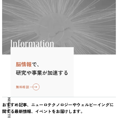
意を過度に奪いにくい傾向があります。 さらに、雨音や川
要素とされています。一般に、睡眠前に適しているとされる
下がるため、ERDが大きいほどその周波数帯が強く反応した
機づけに影響する可能性が理論的に考えられている、という
活動に現れるのではないか」と考えました。 脳波から見え
品」の方が人は頑張れるのか――そんな素朴な疑問に挑んだ
のせせらぎといった自然音は、注意回復理論（Attention
音楽は、 高周波成分が強すぎない 急激な周波数変化が少な
ことを意味します。本研究では特にμ（ミュー）波とα（ア
位置づけになります。 適度な刺激が集中を安定させる理由
る、あなたのパーソナリティ では実際にどのように「脳波
興味深い実験研究が報告されました。 こうした問いに正面
Restoration Theory）の文脈で研究されており、精神的疲労
い 低〜中音域を中心とした穏やかな構成 といった特徴を持
ルファ）波という2種類の脳波に注目し、それぞれのERDの
集中力は「静けさ」そのものによって生まれるわけではあり
で性格を読む」のか、その方法を見てみましょう。研究では
から取り組んだのが、2025年に発表された論文 「Reward
の回復と関連する可能性が示唆されています。これらは音楽
つ傾向があります。 特に高音域の強い刺激音や鋭いアタッ
大きさを比較しました。 ミュー波が映す共感バイアス まず
ません。心理学では、覚醒水準が低すぎても高すぎてもパフ
健康な若年成人162名を対象に、まず上述の5タイプそれぞれ
Choices: Experimental Evidence on Cognitive Task
というよりも環境音ですが、作業用BGMとして利用される
ク音は、注意喚起や覚醒反応を引き起こしやすいとされるた
μ波とは、脳が「誰かの動きや感情を理解しようとすると
ォーマンスが低下することが知られています。これはヤーキ
について自己報告式の質問尺度を実施しました。次に被験者
Performance」 です。この研究は、「ご褒美を選べること」
ことが多いのは、刺激の予測可能性と安定性が高いためと考
め、睡眠前に聞く音楽としてはは控えめに設計されることが
き」に変化する脳波です。自分が手を動かすときだけでな
ーズ・ドッドソンの法則として広く知られています。 ADHD
には安静状態で脳波（EEG）の計測を行います。 安静時の
が認知課題のパフォーマンスを本当に高めるのかを実験的に
えられます。 環境音楽については、こちらの記事でも詳し
多いです。一方で、低〜中音域を中心に安定した持続音を用
く、他人が何かをしているのを見ているだけでも反応するこ
に関する研究では、単調な状況で覚醒水準が十分に保たれに
脳波は、何も課題をしていないリラックスした状態（目を開
検証しています。 研究の背景：モチベーション研究が示す
く紹介しています。 ・環境音楽とは？アンビエントミュー
いることで、音環境全体の刺激性を抑える工夫がなされま
とから、しばしば「他人を自分のことのように理解する仕組
くい可能性が指摘されています。もし覚醒が低い状態にある
けた状態と閉じた状態の両方）で数分間記録されました。ポ
「報酬」と「選択」の関係 人のやる気（モチベーション）
ジックとの違いとおすすめアーティスト10選 作業用BGMの
す。 また、急激な音量変化や強いビートを避けるなど、睡
み」と関係していると考えられています。 実際、誰かが物
場合、一定の外部刺激が加わることで、最適に近い水準に近
イントは、この脳波計測中、被験者は特に「自分をよく見せ
と報酬の関係は、心理学や経済学で長年研究されてきたテー
効果を高めるための実践的な使い方 音環境の研究では、作
眠前の環境に配慮したサウンドデザインが特徴とされていま
をつかむ様子や、表情を変える場面を見ると、μ波の強さは
脳情報
で、
づく可能性があります。 音楽は、リズムやテンポという持
よう」とか「考え事をしよう」と努めているわけではないと
マです。課題を達成した報酬としてお金や賞品を与えるとい
業用BGMの音の種類だけでなく、音量や聞こえ方、周囲の
す。過度な刺激は覚醒反応を引き起こす可能性があるため、
弱まります。この変化は μ波ERD と呼ばれ、「脳がその人の
続的な刺激を与えます。その刺激が覚醒水準を安定させる方
いうことです。いわば“何気ない脳のクセ”が記録されたと言
った外発的動機付けは、適切に設計すればパフォーマンス向
研究や事業が加速する
環境音との関係なども作業体験に関わる要素とされていま
一定の安定した音環境を保つことが重要とされています。
行動や感情を積極的に処理しているサイン」と捉えられてい
向に働く場合、結果として作業パフォーマンスが改善するこ
えるでしょう。 集められた脳波データは周波数ごとの脳波
上に効果があります。 一方で、報酬ばかりを強調すると本
す。つまり、同じ音楽でも聞き方や環境によって、集中しや
このような設計思想は、前章で解説した「ゆったりとしたテ
ます。つまり、μ波ERDが大きいほど、脳が相手の状態を“読
とがあり得ます。ただし、Husain et al. (2002)の研究では、
パワースペクトルに変換されました。脳波にはΔ波（1～
来の楽しさ（内発的動機）が損なわれ、やる気を削いでしま
すさは変わる可能性があります。 ここでは、作業用BGMを
ンポ」「穏やかな音の変化」といった、睡眠に適した音楽条
み取ろうとしている”と考えられます。 そこで研究チーム
無料相談
その刺激が強すぎる場合は逆効果になることも報告されてい
4Hz）、θ波（4～8Hz）、α波（8～12Hz）、β波（12～
う「アンダーマイニング効果（過正当化効果）」も知られて
日常の作業環境で活用する際に意識されることが多いポイン
件とも一致しています。ニューロミュージックの視点を取り
は、「自分が支持している政党の政治家の方が、感情的にも
ます。 ADHDの集中を助けやすい音の特徴 音が集中に影響
30Hz）、γ波（30～40Hz）といった周波数帯があります。各
います。つまり「報酬」は諸刃の剣であり、その種類や与え
トを整理します。 イヤホンとスピーカーでは音の感じ方が
NEWSLETTER
入れることで、単なる“癒しの音楽”ではなく、脳の状態変化
近い存在なのだから、その表情にはより共感的な脳反応が出
する可能性があるとしても、すべての音が同じように作用す
被験者について、各周波数帯で脳波の強さ（パワー）が計算
方次第で良くも悪くも作用しうるのです。 では「選択の自
おすすめ記事、ニューロテクノロジーやウェルビーイングに
変わる 同じ音楽であっても、イヤホンで聞く場合とスピー
を前提とした音環境づくりが実現されている点が、SLEEP状
るだろう」と仮説を立てました。 ところが、実際のデータ
るわけではありません。研究では、音の「種類」によって課
され、それとナルシシズム傾向との関係が分析されたので
由」はモチベーションにどう影響するのでしょうか？自己決
関する最新情報、イベントをお届けします。
カーで聞く場合では、音の聞こえ方や作業への影響が変わる
態の特徴といえるでしょう。 他の音楽アプリとの違い 一般
はこの予想を裏切るものでした。参加者の脳は、支持してい
題成績への影響が異なることが示されています。ここでは、
す。脳波の種類についての詳細は以下の記事でも紹介してい
定理論によると、人は誰かに決められたからではなく、「自