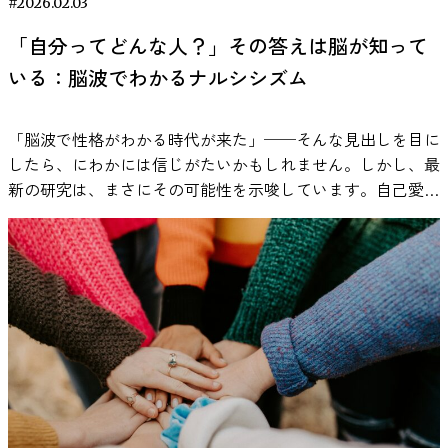
態のときに優位になる「副交感神経」で調整されています
#2026.02.03
もパフォーマンスが安定するとされています。
績を低下させるという研究結果もあります（Perham &
が、寝る直前は副交感神経が優位になることが重要です。こ
Zentall（1975）は、ADHDの子どもはこの覚醒水準が低めに
「自分ってどんな人？」その答えは脳が知って
Currie, 2014）。 総合的に見ると、 単純作業や反復作業では
れは体が覚醒状態から休息状態へ移行し、眠りに入る準備が
出やすい可能性があり、そのため追加の刺激を求める行動が
プラスに働く場合がある 言語処理を伴う複雑な課題ではマ
いる：脳波でわかるナルシシズム
整うためです。 研究では、ゆったりとしたテンポの音楽を
生じるという「最適刺激理論」を提案しました。この理論は
イナスに働く可能性がある 個人差が大きい というのが、現
聴くことで副交感神経が活性化し、心拍数や血圧の低下とい
その後、多くの研究で検討されています。 もし覚醒水準が
在の研究から読み取れる事実です。 生産性を高める作業用
ったリラックス反応が促されると報告されています。これに
十分に上がらないことが集中困難の一因であるなら、外部か
「脳波で性格がわかる時代が来た」──そんな見出しを目に
BGMの科学的な選び方 作業用BGMの効果は、単に「どのジ
より、入眠までの時間が短くなり、睡眠の深さも増す可能性
らの音刺激がその水準を補う可能性がある、という仮説が立
したら、にわかには信じがたいかもしれません。しかし、最
ャンルが良いか」という問題ではありません。研究を踏まえ
が示されています。 また、脳波にも影響があることがわか
てられます。音楽や一定の雑音が研究対象になってきたの
新の研究は、まさにその可能性を示唆しています。自己愛が
ると、生産性に影響するのはジャンルよりも、音楽が持つ構
っており、リラックスに関連する「α波」やさらに深いリラ
は、この仮説があるためです。 ホワイトノイズや音楽が課
強い、いわゆる「ナルシシスト」かどうかが、脳波（EEG）
造的な特性と作業内容との適合性です。 音楽は気分や覚醒
ックス状態に関与する「θ（シータ）波」が増えることで、
題成績に与えた影響 Söderlundら（2007）は、ホワイトノイ
のパターンから読み取れるかもしれないのです。 本稿で
水準に影響を与える一方で、同時に認知資源も消費します。
眠りにつながる脳の状態が整う助けになるとされています。
ズを流した条件と静かな条件で記憶課題を実施し、ADHD傾
は、2025年に報告された「ナルシシズムの脳波デコード
そのため、生産性を高める作業用BGMを選ぶには、「気分
参考：Bernardi, L., Porta, C., & Sleight, P. (2006).
向のある子どもでは、一定レベルのノイズ下で成績が向上し
（Decoding the Narcissistic Brain）」という研究をひも解き
への作用」と「認知負荷」の両方を考慮する必要がありま
Cardiovascular, cerebrovascular, and respiratory changes
たと報告しました。一方で、定型発達の子どもでは同じノイ
ながら、脳活動から性格がわかる未来について考えてみま
す。 歌詞付き音楽が集中力に影響するメカニズム 歌詞のあ
induced by different types of music in musicians and
ズが成績向上につながらない、あるいは低下する場合もあっ
す。 性格研究の盲点？脳から見たナルシシズム ナルシシズ
る音楽が集中を妨げる可能性があるのは、感覚的な問題では
nonmusicians. Heart, 92(4), 445–452.
たとされています。 また、Pelham & Lang（1993）やAbikoff
ム（自己愛傾向）は古くから心理学で注目されてきたトピッ
なく、認知心理学で説明されています。 人のワーキングメ
https://pubmed.ncbi.nlm.nih.gov/16199412/ リラックスを促
ら（1996）の研究では、音楽を流した条件での作業成績が検
クです。ビジネスや政治の世界でも「ナルシシスト」の成功
モリには、言語情報を一時的に保持・処理する機能がありま
す音の周波数とテンポとは？ 睡眠に適した音楽にはいくつ
討されています。結果は一様ではなく、課題の種類によって
や失敗が語られることがあります。ところが意外なことに、
す。読解や文章作成では、この機能が継続的に使われていま
かの共通する特徴があります。ひとつは「テンポ」です。一
異なりました。言語処理を伴う課題では音楽が干渉する可能
ナルシシズムという性格特性の研究は数多くあるにもかかわ