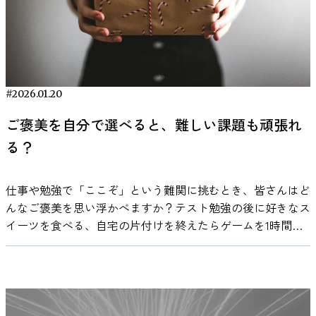
テンポが速い音楽は一般に覚醒水準を高めやすく、遅い音楽
が重要です。 VIE Tunesは、脳科学の知見を取り入れた「ニ
で、私たちの脳は自分が支持しない政治家（＝政治的アウト
する人の脳の違いとは？ ドーパミンと報酬系のはたらき
います。 賞賛追求型ナルシシズム（Admirative narcissism）
は比較的落ち着いた状態を保ちやすいと考えられています。
ューロミュージック」をコンセプトにした音楽アプリです。
グループ）の感情に対して、支持する政治家以上に強い無意
ADHDの研究では、「ドーパミン」という神経伝達物質がよ
周囲からの称賛や承認を何より求めるタイプ。魅力的に振る
ただし、最適な覚醒水準は作業の難易度によって変わりま
その中に、睡眠前のリラックスタイムを想定して設計された
識反応を示していたのです。 政治家の表情に対して、脳は
く取り上げられます。ドーパミンは、やる気や報酬の予測、
舞い、人から好かれ尊敬されることで自己価値を保ちます。
す。単純で反復的な作業ではやや高い覚醒水準が有利に働く
リスニングモード「SLEEP状態」があります。 SLEEP状態
どう反応しているのか この研究では、オランダの研究チー
注意の切り替えに関わる物質です。 ADHDの特性がある人で
競争的ナルシシズム（Rivalrous narcissism）他者との比較や
場合がありますが、複雑で高度な思考を要する作業では、過
の技術的特徴（脳波・音響設計） VIE TunesのSLEEP状態
ムが47名の参加者を対象に実験を行いました。各参加者に
は、このドーパミンに関わる神経回路のはたらきに違いがあ
競争にとらわれるタイプ。他人を蹴落としてでも優位に立と
度な刺激がパフォーマンスを低下させる可能性があります。
は、リラックスや入眠をサポートすることを目的に設計され
は、「自分が支持する政党の政治家」（与党・野党は問わず
#2026.01.20
る可能性が、脳画像研究などで報告されています。たとえ
うとし、批判的・攻撃的な態度で自己を守ろうとします。
そのため、「最適なBPMは何か」という問いに一律の答えは
た音響モードです。ここで鍵となるのが「ニューロミュージ
個人の支持政党）と「支持していない政党の政治家」、さら
ば、Volkowら（2009）は、ADHDの成人において、報酬や動
脆弱型ナルシシズム（Vulnerable narcissism）繊細で傷つき
ご褒美を自分で選べると、難しい課題も頑張れ
ありません。重要なのは、自分の作業がどの程度の集中と認
ック」です。 ニューロミュージックとは、VIE株式会社が開
に比較対象として「政治と無関係の一般人」の、それぞれ顔
機づけに関わる脳領域のドーパミン活性に差がみられること
やすいタイプ。表立って傲慢には振る舞いませんが、内心で
知負荷を必要としているかを基準に、覚醒水準を調整すると
発した脳科学や神経生理学の知見をもとに、脳の状態変化を
る？
の表情映像を見てもらいました。 映像では人物が無表情か
を示しました。この結果は、ADHDの人が単調な課題に取り
は特別な存在でありたい願望と、他者から評価されない不安
いう視点です。 ジャンルではなく“音響特性”で選ぶ クラシ
意識して設計された音楽を指します。音が脳波や自律神経活
ら笑顔あるいは怒りの表情へと約2秒かけて変化します
組むとき、やる気が続きにくい傾向と結びつけて説明される
との葛藤に苦しみます（いわゆる「隠れナルシシスト」）。
ックやローファイといったジャンル名は分かりやすい指標で
動に影響を与える可能性があることは研究でも示されてお
（neutral→happy/angryの動的モーフィング映像）。被験者
ことがあります。 一方で、音楽を聴いたときに報酬系が活
上述のうち前者4つは顕在的ナルシシズム（grandiose
仕事や勉強で「ここぞ」という難関に挑むとき、皆さんはど
すが、研究の観点ではそれ自体が効果を決定するわけではあ
り、その知見を音設計に応用する取り組みの１つです。 一
は画面に集中しつつ、頭皮上に装着した電極で脳波を記録さ
性化することも別の研究で確認されています。Salimpoorら
narcissism）とも総称され、自己評価が過剰に高い点では共
んなご褒美を思い浮かべますか？テスト勉強の後に好きなス
りません。より重要なのは、音楽の持つ音響的特徴です。
般的に、入眠時には覚醒状態からリラックス状態へと脳波が
れました。映像を見ている間の脳波データから、表情が現れ
（2011）は、好みの音楽を聴取しているときに、報酬に関わ
通しています。しかし、その中でも「エージェンティック
イーツを食べる、自宅の片付けを終えたらゲームを1時間だ
たとえば、音量や強弱の変化が激しい音楽は注意を引きやす
移行していきます。SLEEP状態では、そうした移行を妨げに
たときに脳波の強度がどのように変化したかを分析します。
る脳領域でドーパミン放出が起きることを報告しました。
vs コミュナル」「称賛追求 vs 競争志向」といったサブタイ
けプレイする――子どもの頃も大人になった今も、「これが
く、認知資源を消費する可能性があります。また、旋律やリ
くいよう、刺激を抑えた音構成や、落ち着いた音響バランス
具体的には、静止顔の間と表情変化の間での脳波パワー比
これらの研究は直接「ADHDに音楽が効く」と示しているわ
プに分かれ、それぞれ性格的な特徴が異なります。 一方、
終わったら○○しよう」と自分にご褒美を用意して頑張った
ズムが極端に複雑で予測が難しい音楽も、脳内での処理負荷
が意識されています。これは、脳が徐々に安静状態へ向かう
（対数変換）をとり、表情によって脳波パワーがどれだけ低
けではありません。しかし、ADHDで報酬系の働きに特性が
脆弱型ナルシシズムは表面的な自信のなさや不安感を特徴と
経験がある人は多いはずです。 では、そのご褒美の「中
を高めると考えられます。反対に、一定のパターンが繰り返
過程を妨げないための配慮といえます。 ニューロミュージ
下したか（事象関連脱同期: ERD）を指標としました。脳が
ある可能性があり、音楽がその報酬系を刺激するという事実
し、顕在型とは様相が異なります。このようにナルシシズム
身」を自分で選べるとしたら、パフォーマンスはどう変わる
される音楽や、音量変化が比較的安定している音環境は、注
ックの観点では、音の周波数帯域や変化のパターンも重要な
ある周波数帯で活発に活動するとその周波数の脳波パワーが
は確認されています。この2つの知見から、音楽が注意や動
には多面的な顔があるため、研究チームは「その多面性が脳
のでしょうか。「与えられた賞品」より「自分で選んだ賞