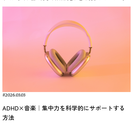
因と関係している可能性があります。 本記事では、研究論
文などの知見をもとに、作業用BGMの効果や適切な活用方
法を科学的な視点から解説します。 作業用BGMの効果は本
当にある？科学研究からわかっている事実 「作業用BGMに
は本当に効果があるのか？」という疑問は、多くの人が一度
は抱いたことがあるのではないでしょうか。結論から言え
ば、作業用BGMの効果は“条件付きで確認されている”という
のが、現在の科学的な見解です。 音楽が人間の脳や感情に
影響を与えることは、多くの心理学・神経科学研究で示され
ています。ただし、すべての作業に一律で効果があるわけで
はありません。音楽の種類や作業内容、個人差によって結果
は変わります。 ここでは、査読付き論文などで明文化され
ている事実をもとに、作業用BGMの効果を整理します。 作
#2026.03.03
業用BGMが集中力に与える影響 音楽が脳に影響を与えるこ
ADHD×音楽｜集中力を科学的にサポートする
とは、神経科学の分野で広く研究されています。 たとえ
方法
ば、音楽を聴くことで報酬系に関わる脳部位（側坐核など）
が活性化し、ドーパミンが放出されることが報告されていま
す。これは、Salimpoorら（2011）の研究で示されており、