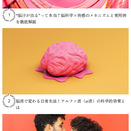
した感覚は、単なる気のせいとして片づけられてきたわけで
は、脳科学や行動経済学とも結びつき、近年ますます発展し
うな環境では、断続的に聞こえる会話音が集中を妨げる要因
入手法として利用されています。このような方法は一般的に
入りやすくなります。 まずは今夜、寝る30分前に静かな音
はありません。実際に、心理学や神経科学の分野で実験的に
ています。本研究は「報酬の選択権」という身近で応用しや
になることが知られています。 一定の音（ホワイトノイズ
「音楽療法」と呼ばれ、患者の心理的状態や生理反応に対す
楽を流してみてください。光を落とし、呼吸を整え、音に身
“脳汁が出る”って本当？脳科学×快感のメカニズムと実用例
1
検討されてきました。 これまでの実験では、音楽やホワイ
すい要素にスポットライトを当て、その効果をエレガントな
や環境音など）を流すと、こうした突発的な音が目立ちにく
る影響が研究されています。 医学研究では、音楽を聴くこ
をゆだねる——その小さな積み重ねが、あなたの睡眠を少し
を徹底解説
トノイズを流した状態と、何も流さない静かな状態とで課題
実験デザインで示しました。 難しい課題に直面したとき、
くなり、集中状態を保ちやすくなるという考え方です。 オ
とが心拍数や血圧などの生理的指標に関連する可能性が報告
ずつ変えていきます。 そして、睡眠前の音環境をより意識
の成績を比べた結果、ADHD傾向のある人では、一定の音が
「終わったら自分へのご褒美に何をしよう？」と考える習慣
フィスBGMについては、こちらの記事でも詳しく解説して
されています。また、音楽の介入がストレスホルモンや自律
的に整えたい方は、状態設計に基づいた音楽体験を取り入れ
あるほうが記憶課題や注意課題の成績が上がったケースが報
は、科学的にも理に適ったモチベーション戦略と言えるかも
います。 ・オフィスBGMの導入で生産性アップ！導入のポ
神経系の活動に関係する可能性も指摘されています。これら
てみるのも一つの方法です。 今夜から試せる、VIE Tunes無
告されています。 ただし、どんな音でも良いというわけで
しれません。あなたも次に大きなチャレンジに挑む際は、自
イントとおすすめソリューション 2. 気分向上による間接的
の結果は、音楽がストレス反応に関わる身体の調節システム
料ダウンロード・iOS ・Android
はありません。課題の内容が言語処理を多く含む場合や、音
分が本当に欲しいご褒美をリストアップしてみてはいかがで
効果 音楽がポジティブな感情を引き起こすことで、創造性
に影響を与える可能性を示唆しています。 実際に医療現場
の強さが高すぎる場合には、成績が下がることもあります。
しょうか。その小さな選択が、脳をフル回転させる推進力に
や作業持続時間に影響を与える可能性があります。
では、手術前の不安を軽減する目的や、治療中の心理的負担
つまり、音がプラスに働くかマイナスに働くかは、状況によ
なるかもしれません。 今回紹介した論文
Dewaele, J.,
Thompsonら（2001）の研究では、明るくテンポの速い音楽
を和らげる目的で音楽が用いられることがあります。音楽は
って変わるというのが研究の結論です。 以下では、実験研
Cardinaels, E., & van den Abbeele, A. (2025).Reward Choices:
を聴いた条件で、被験者の気分と覚醒水準が高まり、その状
薬物を使用しない非侵襲的な方法であり、患者への身体的負
究で明らかになっている事実を、わかりやすく紹介していき
Experimental Evidence on Cognitive Task Performance.
態で空間認知課題の成績が向上したと報告されています。
担が少ないという特徴があるため、補助的なストレス管理手
ます。 音とストレスの関係については、こちらの記事で紹
European Accounting Review.
ただし研究者らは、これは音楽そのものが認知能力を直接高
段として研究が進められています。 音楽療法についてより
介しています。 https://mag.viestyle.co.jp/masking-effect/
https://www.tandfonline.com/doi/full/10.1080/09638180.2025.
めたのではなく、気分と覚醒水準の変化が課題成績に影響し
詳しく知りたい方はこちら。 ・音楽療法とは？健康を支え
脳波で変わる日常生活！アルファ波（α波）の科学的効果と
2
参考：Söderlund, G., Sikström, S., & Smart, A. (2007). Listen
af=R#d1e157
た可能性が高いと結論づけています。 つまり、作業用BGM
る音楽の力と実践アイデア集 参考：De Witte, M., Spruit, A.,
は
to the noise: Noise affects cognitive performance differently
の効果は「脳を直接賢くする」というよりも、「気分や環境
van Hooren, S., Moonen, X., & Stams, G. J. (2020). Effects of
in ADHD and non-ADHD children. Journal of Child Psychology
を整えることで結果的に生産性へ影響する」と理解するのが
music interventions on physiological and psychological stress
and Psychiatry, 48(8), 840–847.
妥当です。 研究データから見る作業用BGMの効果 音楽と作
outcomes: A systematic review and meta-analysis. Health