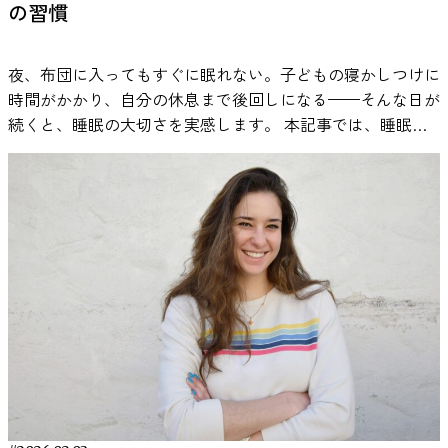
告されています。 ただし、どんな音でも良いというわけで
の習慣
イントとおすすめソリューション 2. 気分向上による間接的
はありません。課題の内容が言語処理を多く含む場合や、音
効果 音楽がポジティブな感情を引き起こすことで、創造性
の強さが高すぎる場合には、成績が下がることもあります。
や作業持続時間に影響を与える可能性があります。
夜、布団に入ってもすぐに眠れない。子どもの寝かしつけに
つまり、音がプラスに働くかマイナスに働くかは、状況によ
Thompsonら（2001）の研究では、明るくテンポの速い音楽
時間がかかり、自分の休息まで後回しになる——そんな日が
って変わるというのが研究の結論です。 以下では、実験研
を聴いた条件で、被験者の気分と覚醒水準が高まり、その状
続くと、睡眠の大切さを実感します。 本記事では、睡眠と
究で明らかになっている事実を、わかりやすく紹介していき
態で空間認知課題の成績が向上したと報告されています。
音楽の科学的な関係から、具体的な習慣づくり、実際の体験
ます。 音とストレスの関係については、こちらの記事で紹
ただし研究者らは、これは音楽そのものが認知能力を直接高
談までを紹介。今夜から始められるシンプルな方法をまとめ
介しています。 https://mag.viestyle.co.jp/masking-effect/
めたのではなく、気分と覚醒水準の変化が課題成績に影響し
ました。 なぜ音楽が睡眠の質を高めるのか？（睡眠 × 音楽
参考：Söderlund, G., Sikström, S., & Smart, A. (2007). Listen
た可能性が高いと結論づけています。 つまり、作業用BGM
の科学） 寝る前にお気に入りの音楽を聞くと、「いつの間
to the noise: Noise affects cognitive performance differently
の効果は「脳を直接賢くする」というよりも、「気分や環境
にか眠ってしまった」「リラックスできた」と感じた経験は
in ADHD and non-ADHD children. Journal of Child Psychology
を整えることで結果的に生産性へ影響する」と理解するのが
ありませんか？実は音楽には脳や自律神経に働きかけて、睡
and Psychiatry, 48(8), 840–847.
妥当です。 研究データから見る作業用BGMの効果 音楽と作
眠の入り口をスムーズにする作用があることが研究で分かっ
https://acamh.onlinelibrary.wiley.com/doi/abs/10.1111/j.1469-
業パフォーマンスの関係については、肯定的な結果と否定的
ています。ここでは、音楽がどのように睡眠に影響するのか
7610.2007.01749.x ADHDにおける覚醒レベルの特性 ADHDの研
な結果の両方が報告されています。 たとえば、
を、科学的根拠をもとに解説します。 音楽が脳と自律神経
究では、「覚醒水準（arousal）」という概念がよく扱われ
Lesiuk（2005）の研究では、ソフトウェア開発者を対象にし
に与える影響 音楽が睡眠に良い影響を与える大きな理由の
ます。覚醒水準とは、脳がどれくらい活動的な状態にあるか
た調査で、音楽を聴いているときの方が気分が良好で、自己
ひとつが、自律神経のバランスを整えることです。私たちの
という指標です。一般に、人は覚醒水準が低すぎても高すぎ
評価によるパフォーマンスが高かったと報告されています。
体は、緊張状態のときに働く「交感神経」と、リラックス状
ても作業効率が下がり、ちょうどよいレベルにあるときに最
一方で、言語課題や記憶課題においては、歌詞付き音楽が成