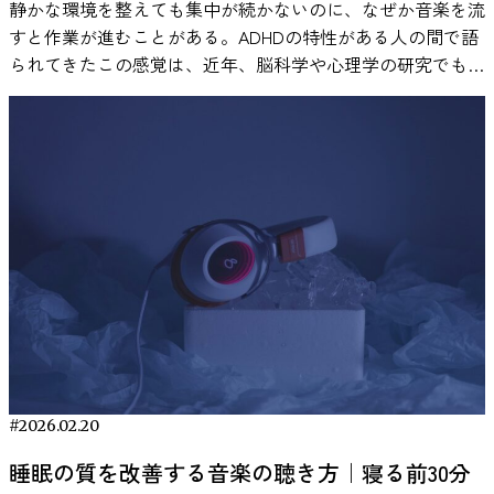
静かな環境を整えても集中が続かないのに、なぜか音楽を流
音楽体験が神経化学的な反応を引き起こすことが明らかにな
すと作業が進むことがある。ADHDの特性がある人の間で語
っています。 ドーパミンは「快感」や「動機づけ」に関与
られてきたこの感覚は、近年、脳科学や心理学の研究でも検
する神経伝達物質として知られています。 ここで重要なの
証が進んでいます。歌詞は本当に邪魔になるのか。ホワイト
は、「どの音楽でも同じ反応が起きるわけではない」という
ノイズはなぜ効果があると言われるのか。 本記事では、一
点です。研究では、本人が好ましいと感じる音楽を聴いたと
次研究のデータと実証例をもとに、ADHDと音楽の関係を整
きに、より強い報酬系の反応が観察されています。 そのた
理し、勉強や仕事にどう活かせるのかを探ります。 ADHDの
め、自分にとって心地よいと感じる音楽が気分を変化させ、
集中力に音楽は影響する？研究でわかっていること 静かな
その結果として作業への取り組みやすさに影響する可能性が
場所で勉強や仕事をしていると、かえって落ち着かず、音楽
あります。 生産性が向上するメカニズム 作業用BGMの効果
を流したほうが作業が進むと感じる人は少なくありません。
は、主に次の2つのメカニズムで説明されています。 1. 外部
とくにADHDの特性がある場合、「無音よりも少し音があっ
ノイズのマスキング効果 音楽には、周囲の雑音を覆い隠す
たほうが集中しやすい」と語られることがあります。 こう
「マスキング効果」があります。特にオープンオフィスのよ
した感覚は、単なる気のせいとして片づけられてきたわけで
うな環境では、断続的に聞こえる会話音が集中を妨げる要因
はありません。実際に、心理学や神経科学の分野で実験的に
になることが知られています。 一定の音（ホワイトノイズ
検討されてきました。 これまでの実験では、音楽やホワイ
や環境音など）を流すと、こうした突発的な音が目立ちにく
トノイズを流した状態と、何も流さない静かな状態とで課題
#2026.02.20
くなり、集中状態を保ちやすくなるという考え方です。 オ
の成績を比べた結果、ADHD傾向のある人では、一定の音が
フィスBGMについては、こちらの記事でも詳しく解説して
睡眠の質を改善する音楽の聴き方｜寝る前30分
あるほうが記憶課題や注意課題の成績が上がったケースが報
います。 ・オフィスBGMの導入で生産性アップ！導入のポ