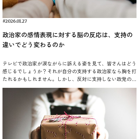
す。そこに歌詞という別の言語情報が加わると、同じ処理系
般に、1分間に60〜80拍（BPM）程度のゆったりしたテンポ
性がある一方で、単純な作業課題では大きな悪影響が見られ
らず、その神経的な基盤を掘り下げた研究はごくわずかしか
を同時に使うことになり、負荷が高まる可能性があります。
の音楽を聴くと、副交感神経が優位になりやすいと言われて
ない場合も報告されています。 これらの研究から言えるの
存在しません。 なぜこのギャップが生まれたのでしょう
Perham & Currie（2014）の研究では、読解課題において歌
います。これは心拍数が安静時に近いリズムになることと関
は、音楽や雑音がADHDの人にとって「常にプラス」でも
か。一つには、ナルシシズムが主に自己報告アンケートなど
#2026.01.27
詞付き音楽条件の成績が低下する傾向が示されました。この
係していると考えられています。 また、音楽の周波数や構
「常にマイナス」でもないということです。覚醒水準や課題
で測られる性格特性で、客観的な脳指標と結びつけるのが難
結果は、音楽が悪いというよりも、言語情報が重なることに
成もリラックス効果に影響します。自然環境音やクラシック
政治家の感情表現に対する脳の反応は、支持の
内容との相互作用の中で、条件によって効果が変わる可能性
しかったことが挙げられます。また、性格の神経基盤を探る
よる干渉を示唆しています。 一方で、数値入力や単純作業
楽曲の中には、脳が「1/f ゆらぎ」と呼ばれる心地よいリズ
がある、というのが現在の研究が示している範囲です。 な
違いでどう変わるのか
「パーソナリティ神経科学」という分野自体、まだ新しい学
のように言語処理をほとんど必要としない作業では、同様の
ムを認識しやすいものがあり、これがさらにα波の増加につ
ぜADHDの人は音楽で集中しやすいのか 音楽が集中を助ける
際領域です。 こうした背景の中、「脳波でナルシシズムを
影響は必ずしも確認されていません。つまり、歌詞の有無は
ながると考えられる例もあります。 ただし、歌詞が強い音
可能性があるとすれば、その背景には脳のはたらきがありま
読み解けるか？」という挑戦的な問いに踏み込んだのが今回
好みではなく、「今行っている作業が言語資源を使うかどう
楽やテンポの速いポップ／ビート系の曲は、逆に覚醒を促し
テレビで政治家が涙ながらに訴える姿を見て、皆さんはどう
す。ADHDの研究では、注意の維持や動機づけに関わる神経
紹介する研究です。 あなたの“ナルシシズム”、どのタイ
か」で判断するのが合理的です。 ワーキングメモリについ
てしまう可能性があるため、睡眠前の聴き方としては注意が
感じるでしょうか？それが自分の支持する政治家なら胸を打
回路の特性が長年検討されてきました。 とくに注目されて
プ？ 一口にナルシシズムと言っても、その表れ方にはいく
て、より詳しく知りたい方はこちら。 ・ワーキングメモリ
必要です。 このように、音楽が自律神経や脳波に働きかけ
たれるかもしれません。しかし、反対に支持しない政党の政
いるのが、報酬系と呼ばれる神経回路と、その中で重要な役
つかのタイプがあります。本研究では特に以下の5種類のナ
って何？鍛え方・効果・日常での活用法を初心者向けに解説
る仕組みには複数の科学的知見があり、単なる気分転換では
治家であれば「何を大げさな…」と冷めた目で見てしまうの
割を果たすドーパミンです。音楽がこの系に影響を与える可
ルシシズムに着目しています： エージェンティック・ナル
集中しやすいBGMのテンポはどれくらい？ 音楽のテンポは
なく睡眠の質向上に役立つ可能性があることがわかっていま
ではないでしょうか。 現代の政治をめぐる意見の違いの中
能性があることも、別の分野の研究で示されています。 こ
シシズム（Agentic narcissism）自己顕示的で権力志向なタ
覚醒水準に影響を与える要因の一つとされています。覚醒水
す。次の章では、実際にどんな音楽が効果的なのか、具体的
で、相手陣営の感情に共感しづらいと感じることは珍しくあ
こでは、ADHDと音刺激の関係を、脳の仕組みから整理しま
イプ。自分の才能や成果を誇示し、他者より優れていると信
準とパフォーマンスの関係については、ヤーキンズ・ドット
な聴き方のポイントを紹介していきます。 VIE Tunesの
りません。では、政治的な立場が異なる相手の感情は、なぜ
す。 ADHDについては以下の記事でも紹介しています。 ・
じる「典型的なナルシシスト」です。 コミュナル・ナルシ
ソン（Yerkes-Dodson）の法則がよく知られています。この
「SLEEP状態」とは？睡眠と音楽をつなぐ設計思想 睡眠の
理解しづらく感じられるのでしょうか。その答えの一端を探
ADHDの子どもに効く？シリアスゲームによるデジタル治療
シズム（Communal narcissism）共益的（コミュニティ志
法則では、覚醒水準が低すぎても高すぎてもパフォーマンス
質を高めるためには、単に「静かな音楽を流す」だけでな
るべく、脳科学者たちは脳波（EEG）によって人々の無意識
（DTx）の最新研究 ・発達障害の人口は急増した？ADHDと
向）なタイプ。表面的には謙虚で「人のため」を謳うもの
は下がり、中程度の状態で最も高くなるとされています。
く、脳と身体が休息モードへ移行しやすい環境を整えること
の反応を調べる実験を行いました。 結果は驚くべきもの
いう言葉が拡まった理由 ・遅刻してしまう人と5分前行動を
の、内心では「自分は誰よりも博愛的で徳が高い」と信じて