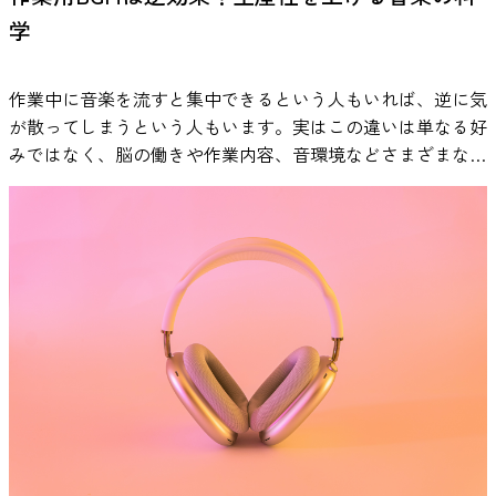
理や環境調整といった行動面の工夫が中心です。無音環境を
神経科学・心理学・教育など多様な分野での応用が期待でき
しい課題の条件では報酬選択の有無がパフォーマンスに与え
す。 サービスの利用方法もシンプルで、ユーザーは
は、このようなストレス反応に関係する心理生物学的システ
つくれます。 選ぶ音楽は、 ゆったりとしたテンポ 強いビー
ていない政治家の笑顔」に、より強く引きつけられていたの
学
整える、ポモドーロ法を使う、瞑想を取り入れるといった方
ます。 詳細はこちら：VIE EEG Headphone公式HP 脳が語る
る効果の背後に、この嗜好の一致度が統計的に介在していた
「SLEEP」「FOCUS」「CHILL」「ZONE」など、目的とす
ムに影響を与える可能性がある刺激として研究されていま
トや急な音量変化がない 歌詞の主張が強すぎない といった
です。 研究チームはこの結果を、「意外性」という観点か
法が代表的です。 それに対してVIE Tunesは、聴覚刺激を通
「あなた」の個性 私たちの脳は、言葉にしなくても多くの
（媒介していた）ことがデータから示されています。一方、
る状態を選ぶだけで、それに合わせたBGMが自動的に再生
す。実際に、音楽を聴くことによってストレス後の生理反応
特徴を目安にします。睡眠と音楽の相性を考えると、刺激の
ら説明しています。普段あまり好意的に見ていない相手がポ
じて脳活動に働きかけるアプローチです。脳波（P300）や
ことを物語っています。今回の研究は、「人間の脳波は、口
簡単な課題ではそもそも課題が容易なためか、嗜好に合った
される仕組みになっています。 作業用BGMを探す際には、
作業中に音楽を流すと集中できるという人もいれば、逆に気
の回復過程に違いが見られることが報告されており、音楽が
少ない穏やかな音環境を意識することが大切です。 ③ 姿
ジティブな感情を示すと、脳は「なぜ今、嬉しそうなの
唾液指標といった生理データを用いて検証が行われている点
を開く前にその人の性格を映し出しているのかもしれない」
報酬かどうかで成績に有意な差は生じませんでした。 考
ジャンルやプレイリストだけでなく、こうした脳の状態に着
が散ってしまうという人もいます。実はこの違いは単なる好
ストレス管理の補助的な手段として注目されています。 参
勢・呼吸法と合わせる 音楽を流しながら、深くゆっくりと
か？」「何が起きているのか？」と、つい注意を向けてしま
が、主観報告中心の方法との違いです。 ADHD特性の集中に
という驚きとともに、新たな問いを投げかけました。もちろ
察：仕事や学習の現場に応用できる「選べる報酬」の力 こ
目した音楽サービスを選択肢として検討する方法もありま
みではなく、脳の働きや作業内容、音環境などさまざまな要
考：Thoma, M. V., La Marca, R., Brönnimann, R., Finkel, L.,
した呼吸を意識します。鼻からゆっくり吸い、口から長めに
うのではないか、というわけです。 このように、私たちの
課題を感じている人へ VIE Tunesのような設計は、勉強中や
ん、脳波で性格のすべてが分かるわけではありません。しか
の研究から、「ただ報酬を与えればいい」というものではな
す。音環境をより意識的に設計することで、自分に合った作
因と関係している可能性があります。 本記事では、研究論
Ehlert, U., & Nater, U. M. (2013). The effect of music on the
吐く呼吸を数回繰り返すだけでも、体の緊張が緩みやすくな
脳は、相手の怒りに対して警戒するだけでなく、予想外の喜
仕事中に持続的な集中が求められる場面で活用されることを
し「脳波で性格がわかる時代」が現実味を帯びてきたことは
く、報酬の内容を本人の好みに合致させることの大切さが浮
業環境を見つけやすくなる可能性があります。 VIE Tunesは
文などの知見をもとに、作業用BGMの効果や適切な活用方
human stress response. PLOS ONE, 8(8),
ります。 姿勢は、背中や首に余計な力が入らない状態が理
びに対しても敏感に反応していることが示されました。 お
想定しています。 特に、 ・無音では落ち着かない・単調な
確かです。 将来、ビジネスや教育の場で脳波から個人の特
かび上がってきます。難しい課題では「これが欲しい！」と
現在、アプリからの無料体験が可能です。 ・iOS ・Android
法を科学的な視点から解説します。 作業用BGMの効果は本
e70156.https://www.ncbi.nlm.nih.gov/pmc/articles/PMC37340
想です。音楽だけに頼るのではなく、呼吸と組み合わせるこ
わりに：感情処理を脳から考える 今回の研究は、「なぜ相
作業で注意が途切れやすい・作業中のストレスを軽減したい
性に合わせたアプローチを取る、といった応用も夢ではない
思えるご褒美があることで、参加者はより集中力を発揮し、
まとめ｜作業用BGMの効果を正しく使えば、生産性は確実
当にある？科学研究からわかっている事実 「作業用BGMに
音楽が人間のストレス反応に与える影響を調べた研究 音楽
とで、よりリラックス状態へ移行しやすくなります。 リラ
手の感情が理解できないのか？」という問いに対し、脳の働
といった状況では、一つの選択肢になり得ます。
VIE
かもしれません。また逆に、脳波でここまで性格が予測でき
粘り強く取り組むようになります。 一方、簡単な課題では
に変わる 作業用BGMは、単に「集中できる音楽」を探すだ
は本当に効果があるのか？」という疑問は、多くの人が一度
とストレス反応の関係を検証した研究として、2013年に発表
ックスの方法についてはこちらの記事でも解説しています。
きという新たな視点から答えを提供してくれます。私たちの
Tunes 無料体験はこちら まとめ｜ADHDと音楽の関係を正し
てしまうことに対する倫理的な議論も必要になるでしょう。
元々楽に達成できるため、報酬へのこだわりがパフォーマン
けのものではありません。研究を見ても、音楽そのものが直
は抱いたことがあるのではないでしょうか。結論から言え
された「The effect of music on the human stress
https://mag.viestyle.co.jp/relax-performance/ ④ 「音楽＝
脳は自分と反対の立場にいる人の感情を、文字通り異なるモ
く理解しよう ADHDと音楽の関係は、「良い」「悪い」と一
私たちの脳活動と心の個性は表裏一体である──そのことを
スに響く余地は小さいのでしょう。言い換えれば、課題が難
接的に生産性を高めると断定できるわけではなく、作業内容
ば、作業用BGMの効果は“条件付きで確認されている”という
response」という論文があります。この研究では、健康な
寝る時間」のルーティンをつくる 毎晩同じタイミングで音
ードで処理していることが示唆されました。 相手に共感し
言では言い切れません。 研究では、ホワイトノイズや特定
今回の研究は改めて示しています。何気なく過ごす今この瞬
しくなるほど人は追加のインセンティブを必要とし、そのイ
や個人特性、音環境との関係によって影響の出方が変わるこ
のが、現在の科学的な見解です。 音楽が人間の脳や感情に
成人女性60名を対象に、音楽がストレス反応にどのような影
楽を流すことで、「この音が流れたら寝る時間」という条件
ようと努力しているつもりでも、脳波レベルではすでにバイ
の音刺激が課題成績に影響を与える可能性が示されていま
間も、あなたの脳波はあなたという人間の一端を物語ってい
ンセンティブは自分に合ったものであるほど効果的だという
とが示されています。 重要なのは、「どの音楽が一番良い
影響を与えることは、多くの心理学・神経科学研究で示され
響を与えるかが実験的に調査されました。 研究では、参加
づけが形成されやすくなります。これは行動習慣の観点から
アスがかかっている可能性があるのです。政治的な対立が深
す。一方で、歌詞付き音楽が言語課題を妨げる場合も報告さ
るのかもしれません。そんな事実に思いを馳せると、日常の
ことです。 実際、選択の自由そのものが人に「自分で決め
か」ではなく、どのような作業をしているのか、どの程度の
ています。ただし、すべての作業に一律で効果があるわけで
者に心理的ストレスを誘発する実験として知られる「Trier
も理にかなっており、繰り返すことで入眠までの流れがスム
まるとき、相手の言動にどうしても共感できず「冷たい反
れています。つまり、音は状況によって集中を助けることも
風景が少し違って見えてきませんか。
参考文献 Zhou, Z.,
ている」という充実感を与え、脳の報酬系を活性化すること
刺激が最適なのかという視点で音環境を考えることです。自
はありません。音楽の種類や作業内容、個人差によって結果
Social Stress Test（TSST）」が実施されました。このテス
ーズになります。 日によって曲を頻繁に変えるよりも、あ
応」をしてしまう──そんな経験は誰しもあるでしょう。し
あれば、妨げることもあります。 大切なのは、「音楽が効
Huang, C., Robins, E. M., Angus, D. J., Sedikides, C., & Kelley,
も神経科学の研究で示唆されています。加えて、自分の好き
分に合った音環境を見つけていくことが、作業用BGMを活
は変わります。 ここでは、査読付き論文などで明文化され
トは、人前でのスピーチや計算課題などを通じて強い社会的
る程度パターンを固定する方が、安心感につながりやすい傾
かし、それは決して「心が狭い」からではなく、人間の脳に