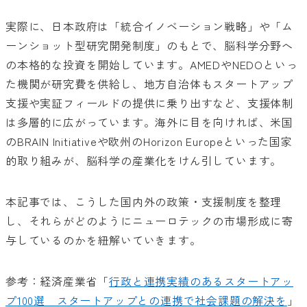
実際に、日本政府は「統合イノベーション戦略」や「ム
ーンショット型研究開発制度」のもとで、脳科学分野へ
の本格的な投資を開始しています。AMEDやNEDOといっ
た機関が研究費を供給し、地方自治体もスタートアップ
支援や実証フィールドの提供に乗り出すなど、支援体制
は多層的に広がっています。海外に目を向ければ、米国
のBRAIN Initiativeや欧州のHorizon Europeといった国家
的取り組みが、脳科学の産業化をけん引しています。
本記事では、こうした国内外の政策・支援制度を整理
し、それらがどのようにニューロテックの市場形成に寄
与しているのかを紐解いていきます。
参考：経済産業省「
行政と連携実績のあるスタートアッ
プ100選 スタートアップとの連携で社会課題の解決を
」