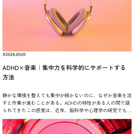
は抱いたことがあるのではないでしょうか。結論から言え
された「The effect of music on the human stress
果がある！ワーキングメモリの鍛え方7選 ワーキングメモリ
式は全ての被験者でLED式より認知が遅く、特にFord車電球
ば、作業用BGMの効果は“条件付きで確認されている”という
response」という論文があります。この研究では、健康な
は先天的な能力だけでなく、日常的なトレーニングによって
ランプ（左端）は最も遅い認知時間となった。一方、LED同
のが、現在の科学的な見解です。 音楽が人間の脳や感情に
成人女性60名を対象に、音楽がストレス反応にどのような影
高めることができるとされています。実際、認知科学や教育
士ではランプ形状の違いによる差は小さい。実験では被験者
影響を与えることは、多くの心理学・神経科学研究で示され
響を与えるかが実験的に調査されました。 研究では、参加
心理学の分野では、さまざまな研究を通じてワーキングメモ
22名のデータを解析し、電球 vs LEDの差は統計的にも有意
ています。ただし、すべての作業に一律で効果があるわけで
者に心理的ストレスを誘発する実験として知られる「Trier
リの向上に効果がある方法が報告されています。 ここで
と報告されている。 なぜLEDは電球より早く脳に届くのか
はありません。音楽の種類や作業内容、個人差によって結果
Social Stress Test（TSST）」が実施されました。このテス
は、その中でも科学的根拠が比較的多く、かつ実生活で実践
LEDが優れている理由のひとつは、光源そのものの性能差に
は変わります。 ここでは、査読付き論文などで明文化され
トは、人前でのスピーチや計算課題などを通じて強い社会的
しやすい方法を7つ紹介します。 1. 数字の逆唱（ワーキング
あります。白熱電球の点灯には、電球の種類やフィラメント
ている事実をもとに、作業用BGMの効果を整理します。 作
ストレスを生じさせる実験手法として広く用いられていま
メモリの基本訓練） 数字の逆唱とは、聞いた数字の列を逆
#2026.03.03
の構造によって数ミリ秒から数十ミリ秒程度の遅延が生じま
業用BGMが集中力に与える影響 音楽が脳に影響を与えるこ
す。 実験の前に、参加者は三つの異なる条件のいずれかに
順に言い直すトレーニングです。たとえば「7・2・9」と聞
す。これに対し、LEDは瞬時に点灯するため、この遅延がほ
ADHD×音楽｜集中力を科学的にサポートする
とは、神経科学の分野で広く研究されています。 たとえ
割り当てられました。一つはリラックスできる音楽を聴く条
いて、「9・2・7」と答えるような形です。聞いた数字を頭
とんどありません。LEDは立ち上がりの速さにおいて白熱電
方法
ば、音楽を聴くことで報酬系に関わる脳部位（側坐核など）
件、もう一つは水の流れる音といった自然音を聴く条件、そ
の中に覚えておきながら、それを順番を逆にして言い直すと
球よりも優れているという点は事実です。 要するに「光り
が活性化し、ドーパミンが放出されることが報告されていま
してもう一つは音を聞かずに休息する条件です。その後、研
いう作業は、「覚える」と「並べ替える」の2つのことを同
始めが遅い・ボンヤリ光る」のが電球、「パッと光ってハッ
す。これは、Salimpoorら（2011）の研究で示されており、
究者はストレス反応を評価するために、唾液中のコルチゾー
時に行う必要があります。このように、記憶した情報をただ
静かな環境を整えても集中が続かないのに、なぜか音楽を流
キリ見える」のがLEDという違いがあるわけです。そのため
音楽体験が神経化学的な反応を引き起こすことが明らかにな
ルや唾液αアミラーゼといった生理指標、さらに心拍数や主
そのまま出すのではなく、頭の中で並び替えたり処理したり
すと作業が進むことがある。ADHDの特性がある人の間で語
視覚的な刺激強度の点でLEDランプは有利であり、結果とし
っています。 ドーパミンは「快感」や「動機づけ」に関与
観的なストレス評価などを測定しました。 その結果、音楽
する力が、ワーキングメモリの重要な働きなのです。 この
られてきたこの感覚は、近年、脳科学や心理学の研究でも検
て脳が気付くまでの時間が短縮されると考えられます。 実
する神経伝達物質として知られています。 ここで重要なの
を聴いたグループでは、ストレス課題の後に自律神経系の反
トレーニングは、実際に記憶力や思考力を測る心理検査でも
証が進んでいます。歌詞は本当に邪魔になるのか。ホワイト
験では、LED同士でも形状や明るさの違いによるP3潜時の差
は、「どの音楽でも同じ反応が起きるわけではない」という
応が回復する過程に特徴的な違いが見られました。特に唾液
取り入れられている方法で、専門家の間でも信頼性のある訓
RANKING
ノイズはなぜ効果があると言われるのか。 本記事では、一
が一部見られましたが、残念ながら統計的に有意とは言えま
点です。研究では、本人が好ましいと感じる音楽を聴いたと
αアミラーゼの値については、音楽を聴いた参加者のほうが
練として知られています。最初は3桁から始め、徐々に桁数
次研究のデータと実証例をもとに、ADHDと音楽の関係を整
せんでした。研究チームによると、被験者がブレーキを踏む