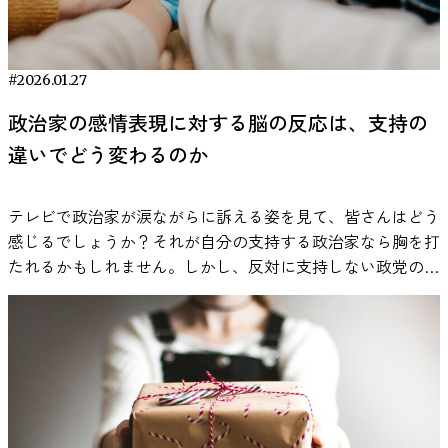
ナルシシズムという性格特性の研究は数多くあるにもかかわ
ます。覚醒水準とは、脳がどれくらい活動的な状態にあるか
らず、その神経的な基盤を掘り下げた研究はごくわずかしか
という指標です。一般に、人は覚醒水準が低すぎても高すぎ
存在しません。 なぜこのギャップが生まれたのでしょう
ても作業効率が下がり、ちょうどよいレベルにあるときに最
か。一つには、ナルシシズムが主に自己報告アンケートなど
#2026.01.27
もパフォーマンスが安定するとされています。
で測られる性格特性で、客観的な脳指標と結びつけるのが難
Zentall（1975）は、ADHDの子どもはこの覚醒水準が低めに
政治家の感情表現に対する脳の反応は、支持の
しかったことが挙げられます。また、性格の神経基盤を探る
出やすい可能性があり、そのため追加の刺激を求める行動が
違いでどう変わるのか
「パーソナリティ神経科学」という分野自体、まだ新しい学
生じるという「最適刺激理論」を提案しました。この理論は
際領域です。 こうした背景の中、「脳波でナルシシズムを
その後、多くの研究で検討されています。 もし覚醒水準が
読み解けるか？」という挑戦的な問いに踏み込んだのが今回
十分に上がらないことが集中困難の一因であるなら、外部か
テレビで政治家が涙ながらに訴える姿を見て、皆さんはどう
紹介する研究です。 あなたの“ナルシシズム”、どのタイ
らの音刺激がその水準を補う可能性がある、という仮説が立
感じるでしょうか？それが自分の支持する政治家なら胸を打
プ？ 一口にナルシシズムと言っても、その表れ方にはいく
てられます。音楽や一定の雑音が研究対象になってきたの
たれるかもしれません。しかし、反対に支持しない政党の政
つかのタイプがあります。本研究では特に以下の5種類のナ
は、この仮説があるためです。 ホワイトノイズや音楽が課
治家であれば「何を大げさな…」と冷めた目で見てしまうの
ルシシズムに着目しています： エージェンティック・ナル
題成績に与えた影響 Söderlundら（2007）は、ホワイトノイ
ではないでしょうか。 現代の政治をめぐる意見の違いの中
シシズム（Agentic narcissism）自己顕示的で権力志向なタ
ズを流した条件と静かな条件で記憶課題を実施し、ADHD傾
で、相手陣営の感情に共感しづらいと感じることは珍しくあ
イプ。自分の才能や成果を誇示し、他者より優れていると信
向のある子どもでは、一定レベルのノイズ下で成績が向上し
りません。では、政治的な立場が異なる相手の感情は、なぜ
じる「典型的なナルシシスト」です。 コミュナル・ナルシ
たと報告しました。一方で、定型発達の子どもでは同じノイ
理解しづらく感じられるのでしょうか。その答えの一端を探
シズム（Communal narcissism）共益的（コミュニティ志
ズが成績向上につながらない、あるいは低下する場合もあっ
るべく、脳科学者たちは脳波（EEG）によって人々の無意識
向）なタイプ。表面的には謙虚で「人のため」を謳うもの
たとされています。 また、Pelham & Lang（1993）やAbikoff
の反応を調べる実験を行いました。 結果は驚くべきもの