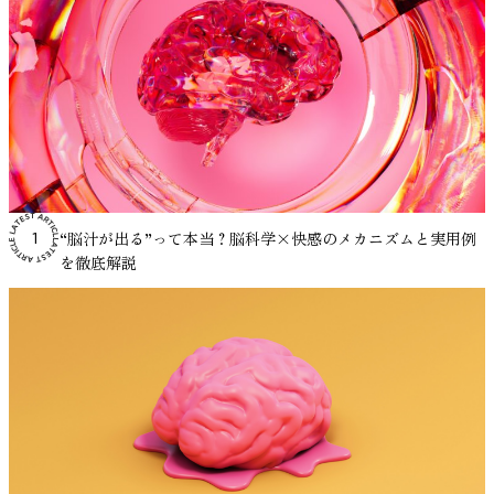
きに、より強い報酬系の反応が観察されています。 そのた
比較的早く基準値へ戻る傾向が確認されました。研究者はこ
を増やしていくと効果的です。 2. デュアルタスクトレーニ
理し、勉強や仕事にどう活かせるのかを探ります。 ADHDの
足を動かした際のノイズ（筋電や体動によるアーティファク
め、自分にとって心地よいと感じる音楽が気分を変化させ、
の結果から、音楽の聴取が人間の心理生物学的ストレスシス
ング デュアルタスクとは、2つの作業を同時に行うトレーニ
集中力に音楽は影響する？研究でわかっていること 静かな
ト）が脳波に混入し、微妙な差の検出を難しくした可能性が
その結果として作業への取り組みやすさに影響する可能性が
テムに影響を与える可能性があると結論づけています。 ス
ングで、注意力や処理速度、作業記憶の統合力を高める効果
場所で勉強や仕事をしていると、かえって落ち着かず、音楽
あるといいます。 しかし、電球 vs LEDという大分類では明
あります。 生産性が向上するメカニズム 作業用BGMの効果
トレスについては、こちらの記事でも詳しく説明していま
があります。たとえば、「歩きながら計算する」「音読しな
を流したほうが作業が進むと感じる人は少なくありません。
確な差が出たことで、車両の安全性を向上させる上で、LED
は、主に次の2つのメカニズムで説明されています。 1. 外部
す。 ・私たちはなぜ緊張するのか？：緊張のメカニズムと
がら手を動かす」といった形式が一般的です。 このような
とくにADHDの特性がある場合、「無音よりも少し音があっ
ランプの採用が有効な選択肢であることを裏付けています。
ノイズのマスキング効果 音楽には、周囲の雑音を覆い隠す
コントロール方法 医療分野で音楽療法が活用されている理
タスクでは、頭の中で複数の情報を同時に管理し、切り替え
たほうが集中しやすい」と語られることがあります。 こう
事実、近年の車はほぼ全てブレーキランプがLED化されつつ
「マスキング効果」があります。特にオープンオフィスのよ
由 音楽は娯楽としてだけでなく、医療分野でも補助的な介
ながら処理する力が求められます。デュアルタスクは、まさ
した感覚は、単なる気のせいとして片づけられてきたわけで
ありますが、もし古い電球タイプを使い続けている車があれ
うな環境では、断続的に聞こえる会話音が集中を妨げる要因
入手法として利用されています。このような方法は一般的に
にこの力を鍛えるのに効果的な方法です。実際、高齢者の転
はありません。実際に、心理学や神経科学の分野で実験的に
ば、安全のためにも早めに交換した方が良いかもしれません
になることが知られています。 一定の音（ホワイトノイズ
「音楽療法」と呼ばれ、患者の心理的状態や生理反応に対す
倒予防や認知機能トレーニングの一環としても利用されてい
“脳汁が出る”って本当？脳科学×快感のメカニズムと実用例
1
検討されてきました。 これまでの実験では、音楽やホワイ
ね。 運転熟練度と脳の反応、その関係とは 脳波データをさ
や環境音など）を流すと、こうした突発的な音が目立ちにく
る影響が研究されています。 医学研究では、音楽を聴くこ
ます。 3. マインドフルネス瞑想 マインドフルネスは、「今
を徹底解説
トノイズを流した状態と、何も流さない静かな状態とで課題
らに分析すると、ドライバーの経験や熟練度による違いも一
くなり、集中状態を保ちやすくなるという考え方です。 オ
とが心拍数や血圧などの生理的指標に関連する可能性が報告
ここ」に意図的かつ判断を加えずに注意を向ける訓練法で、
の成績を比べた結果、ADHD傾向のある人では、一定の音が
部で見えてきました。被験者は運転経験の豊富なグループ
フィスBGMについては、こちらの記事でも詳しく解説して
されています。また、音楽の介入がストレスホルモンや自律
ストレスの軽減や集中力の向上に効果があることが知られて
あるほうが記憶課題や注意課題の成績が上がったケースが報
（平均13年）と初心者グループ（平均4年）に分けられてい
います。 ・オフィスBGMの導入で生産性アップ！導入のポ
神経系の活動に関係する可能性も指摘されています。これら
います。さらに、マインドフルネス介入がワーキングメモリ
告されています。 ただし、どんな音でも良いというわけで
ましたが、LEDランプに対するP3潜時は初心者の方がやや遅
イントとおすすめソリューション 2. 気分向上による間接的
の結果は、音楽がストレス反応に関わる身体の調節システム
のパフォーマンスを改善することを示す研究も報告されてい
はありません。課題の内容が言語処理を多く含む場合や、音
い傾向があったのです。 統計的にも、経験者の方がわずか
効果 音楽がポジティブな感情を引き起こすことで、創造性
に影響を与える可能性を示唆しています。 実際に医療現場
ます。 具体的には、静かな場所で呼吸や身体感覚に意識を
の強さが高すぎる場合には、成績が下がることもあります。
に速いという結果が得られました。有意水準5％でかろうじ
や作業持続時間に影響を与える可能性があります。
では、手術前の不安を軽減する目的や、治療中の心理的負担
集中し、雑念が浮かんだらそれに気づいて再び注意を戻すと
つまり、音がプラスに働くかマイナスに働くかは、状況によ
て差が確認され、両グループ内で遅めの反応を示した人たち
Thompsonら（2001）の研究では、明るくテンポの速い音楽
を和らげる目的で音楽が用いられることがあります。音楽は
いう練習を繰り返します。この実践を通じて、注意の制御と
って変わるというのが研究の結論です。 以下では、実験研
に注目すると、経験者では約0.50秒、初心者では約0.55秒と
を聴いた条件で、被験者の気分と覚醒水準が高まり、その状
薬物を使用しない非侵襲的な方法であり、患者への身体的負
持続といった実行機能が鍛えられます。 参考：Moradi, A.,
究で明らかになっている事実を、わかりやすく紹介していき
いう差がありました。 一方で、電球ランプでは運転経験に