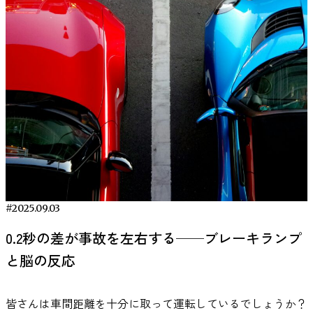
す。脳波の種類についての詳細は以下の記事でも紹介してい
定理論によると、人は誰かに決められたからではなく、「自
けではありません。しかし、ADHDで報酬系の働きに特性が
ない政党の政治家の表情を見たときのほうが、μ波がより大
影響を与えます。 この記事では、ワーキングメモリの基本
ます。 https://mag.viestyle.co.jp/eeg-business/ 鍵となる分
分で選んだ」と感じられるほど、前向きに行動しやすくなる
ある可能性があり、音楽がその報酬系を刺激するという事実
きく低下していたのです（図１）。 特にその差が大きかっ
から、科学的に効果があるトレーニング法、日常で活かすた
析には機械学習（マシンラーニング）の手法が使われまし
と考えられています。 実際、教育や作業の場面で「選択
は確認されています。この2つの知見から、音楽が注意や動
たのは、怒った表情を見せた場面でした。支持しない政治家
めの工夫、そして脳の状態を「見える化」する最新の方法ま
た。研究者らは脳波のパターン（32か所の電極で計測された
肢」を与えることで学習者や作業者の興味や努力が増すこと
機づけに影響する可能性が理論的に考えられている、という
が怒っているとき、参加者の脳は、支持する政治家の場合よ
でをわかりやすく解説します。 ワーキングメモリとは？脳
周波数ごとのパワー分布）から、先述のナルシシズム各尺度
が数多く報告されています。たとえば、選択肢を与えられる
位置づけになります。 適度な刺激が集中を安定させる理由
りも強く反応していたのです。 これは、「身内により共感
の作業台を鍛えて思考力アップ ワーキングメモリ（作業記
の得点を予測（デコード）できるかを試みたのです。 具体
と内発的モチベーションや課題への取り組み努力、自己効力
集中力は「静けさ」そのものによって生まれるわけではあり
している」というよりも、むしろ“自分と対立する相手の感
憶）とは、頭の中で「覚える」と「考える」を同時に行う能
的にはサポートベクター回帰というアルゴリズムを用い、脳
感、そして遂行成績までも向上することが示されています。
ません。心理学では、覚醒水準が低すぎても高すぎてもパフ
情だからこそ、脳が強く反応している”と解釈できます。 言
力のことです。たとえば、人の話を聞きながら要点を整理し
波データから各人格特性スコアを当ててもらいます。もちろ
興味深いことに、この「選択効果」は選ぶ内容が一見些細な
ォーマンスが低下することが知られています。これはヤーキ
い換えるなら、私たちの脳は、安心できる身内の感情より
てメモを取ったり、英語のリスニング中に内容を保持しつ
ん単に「勘で当てる」のではなく、まず多くの被験者データ
場合であっても確認されており、人は自分で選べるだけで満
ーズ・ドッドソンの法則として広く知られています。 ADHD
も、予測しにくく、注意を向ける必要のある相手の感情に対
つ、質問に答える準備をしたりする時に使われています。
でモデルを訓練し、それがどの程度正確に他の被験者のスコ
足感を得て意欲を高める傾向があるようです。こうした背景
に関する研究では、単調な状況で覚醒水準が十分に保たれに
して、より多くの処理資源を割いている可能性がある、とい
このように、情報を一時的に覚えておきながら、必要な処理
アを当てられるか検証しました。 予測精度が高ければ「脳
から、「報酬」を与える際にも受け手に選ばせてみたら効果
くい可能性が指摘されています。もし覚醒が低い状態にある
うことです。 図１: 支持する/しない政治家に対するμ波・α
を行う働きがワーキングメモリの本質です。この能力は知能
波にその人格特性の手がかりが含まれていた」と解釈できま
が変わるのでは？という発想に着目したのが今回の研究で
場合、一定の外部刺激が加わることで、最適に近い水準に近
波応答の違い では、なぜ自分と立場の異なる政治家の感情
や学力、集中力とも深く関係しており、脳の「作業台」や
#2025.09.03
す。精度評価は偶然の当たりを上回るかどうか統計的にチェ
す。 研究の内容：「選べる報酬」はパフォーマンスに影響
づく可能性があります。 音楽は、リズムやテンポという持
に対して、脳はこれほど強く反応したのでしょうか。 研究
「メモ帳」にたとえられることもあります。 ここでは、ワ
ックされ、予測が偶然によるものではなく、実際に脳波と性
するのか 今回紹介する研究では、「報酬を自分で選べるこ
0.2秒の差が事故を左右する──ブレーキランプ
続的な刺激を与えます。その刺激が覚醒水準を安定させる方
者たちは、その理由として「理解の難しさ」を挙げていま
ーキングメモリの基本的な仕組みや、短期記憶との違い、そ
格傾向の間に関連があると判断できる場合のみ、有意とされ
と」が認知課題のパフォーマンスに与える効果を実験的に検
と脳の反応
向に働く場合、結果として作業パフォーマンスが改善するこ
す。自分と考え方や立場が似ている相手の感情は、ある程度
して生活における重要性についてわかりやすく解説します。
ました。 タイプ別ナルシシズム、脳波が示す“違い” 結果は
証しました。オランダやベルギーの研究者らは実験室実験を
とがあり得ます。ただし、Husain et al. (2002)の研究では、
予測できます。しかし、支持していない政治家の感情は、
ワーキングメモリが果たす3つの重要な役割 ワーキングメモ
どうだったのでしょうか。研究チームの報告によると、脳波
行い、参加者にいくつかの課題に取り組んでもらっていま
その刺激が強すぎる場合は逆効果になることも報告されてい
「なぜそう感じているのか」「次に何をしそうなのか」が分
リには、聞いたことや見たことをしばらく頭の中にとどめて
パターンから5つのナルシシズム傾向をそれぞれ有意に予測
皆さんは車間距離を十分に取って運転しているでしょうか？
す。その際、二つの条件を操作しました。 一つは報酬選択
ます。 ADHDの集中を助けやすい音の特徴 音が集中に影響
かりにくい存在です。 そのため脳は、そうした相手の感情