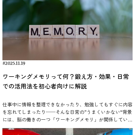
には多面的な顔があるため、研究チームは「その多面性が脳
のでしょうか。「与えられた賞品」より「自分で選んだ賞
ADHDの子どもに効く？シリアスゲームによるデジタル治療
下がるため、ERDが大きいほどその周波数帯が強く反応した
活動に現れるのではないか」と考えました。 脳波から見え
品」の方が人は頑張れるのか――そんな素朴な疑問に挑んだ
（DTx）の最新研究 ・発達障害の人口は急増した？ADHDと
ことを意味します。本研究では特にμ（ミュー）波とα（ア
る、あなたのパーソナリティ では実際にどのように「脳波
興味深い実験研究が報告されました。 こうした問いに正面
いう言葉が拡まった理由 ・遅刻してしまう人と5分前行動を
ルファ）波という2種類の脳波に注目し、それぞれのERDの
で性格を読む」のか、その方法を見てみましょう。研究では
から取り組んだのが、2025年に発表された論文 「Reward
する人の脳の違いとは？ ドーパミンと報酬系のはたらき
大きさを比較しました。 ミュー波が映す共感バイアス まず
健康な若年成人162名を対象に、まず上述の5タイプそれぞれ
Choices: Experimental Evidence on Cognitive Task
ADHDの研究では、「ドーパミン」という神経伝達物質がよ
μ波とは、脳が「誰かの動きや感情を理解しようとすると
について自己報告式の質問尺度を実施しました。次に被験者
Performance」 です。この研究は、「ご褒美を選べること」
く取り上げられます。ドーパミンは、やる気や報酬の予測、
き」に変化する脳波です。自分が手を動かすときだけでな
には安静状態で脳波（EEG）の計測を行います。 安静時の
が認知課題のパフォーマンスを本当に高めるのかを実験的に
注意の切り替えに関わる物質です。 ADHDの特性がある人で
く、他人が何かをしているのを見ているだけでも反応するこ
脳波は、何も課題をしていないリラックスした状態（目を開
検証しています。 研究の背景：モチベーション研究が示す
は、このドーパミンに関わる神経回路のはたらきに違いがあ
とから、しばしば「他人を自分のことのように理解する仕組
けた状態と閉じた状態の両方）で数分間記録されました。ポ
「報酬」と「選択」の関係 人のやる気（モチベーション）
#2025.11.19
る可能性が、脳画像研究などで報告されています。たとえ
み」と関係していると考えられています。 実際、誰かが物
イントは、この脳波計測中、被験者は特に「自分をよく見せ
と報酬の関係は、心理学や経済学で長年研究されてきたテー
ば、Volkowら（2009）は、ADHDの成人において、報酬や動
をつかむ様子や、表情を変える場面を見ると、μ波の強さは
ワーキングメモリって何？鍛え方・効果・日常
よう」とか「考え事をしよう」と努めているわけではないと
マです。課題を達成した報酬としてお金や賞品を与えるとい
機づけに関わる脳領域のドーパミン活性に差がみられること
弱まります。この変化は μ波ERD と呼ばれ、「脳がその人の
いうことです。いわば“何気ない脳のクセ”が記録されたと言
での活用法を初心者向けに解説
った外発的動機付けは、適切に設計すればパフォーマンス向
を示しました。この結果は、ADHDの人が単調な課題に取り
行動や感情を積極的に処理しているサイン」と捉えられてい
えるでしょう。 集められた脳波データは周波数ごとの脳波
上に効果があります。 一方で、報酬ばかりを強調すると本
組むとき、やる気が続きにくい傾向と結びつけて説明される
ます。つまり、μ波ERDが大きいほど、脳が相手の状態を“読
パワースペクトルに変換されました。脳波にはΔ波（1～
来の楽しさ（内発的動機）が損なわれ、やる気を削いでしま
ことがあります。 一方で、音楽を聴いたときに報酬系が活
み取ろうとしている”と考えられます。 そこで研究チーム
仕事中に情報を整理できなかったり、勉強してもすぐに内容
4Hz）、θ波（4～8Hz）、α波（8～12Hz）、β波（12～
う「アンダーマイニング効果（過正当化効果）」も知られて
性化することも別の研究で確認されています。Salimpoorら
は、「自分が支持している政党の政治家の方が、感情的にも
を忘れてしまったり──そんな日常の“うまくいかない”背景
30Hz）、γ波（30～40Hz）といった周波数帯があります。各
います。つまり「報酬」は諸刃の剣であり、その種類や与え
（2011）は、好みの音楽を聴取しているときに、報酬に関わ
近い存在なのだから、その表情にはより共感的な脳反応が出
には、脳の働きの一つ「ワーキングメモリ」が関係している
被験者について、各周波数帯で脳波の強さ（パワー）が計算
方次第で良くも悪くも作用しうるのです。 では「選択の自
る脳領域でドーパミン放出が起きることを報告しました。
るだろう」と仮説を立てました。 ところが、実際のデータ
かもしれません。ワーキングメモリは、情報を一時的に記憶
され、それとナルシシズム傾向との関係が分析されたので
由」はモチベーションにどう影響するのでしょうか？自己決
これらの研究は直接「ADHDに音楽が効く」と示しているわ
はこの予想を裏切るものでした。参加者の脳は、支持してい
しながら処理する力で、集中力や判断力、学習効率に大きな