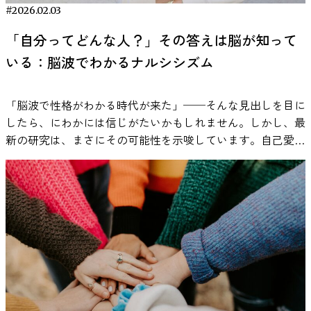
トノイズを流した状態と、何も流さない静かな状態とで課題
#2026.02.03
の成績を比べた結果、ADHD傾向のある人では、一定の音が
「自分ってどんな人？」その答えは脳が知って
あるほうが記憶課題や注意課題の成績が上がったケースが報
いる：脳波でわかるナルシシズム
告されています。 ただし、どんな音でも良いというわけで
はありません。課題の内容が言語処理を多く含む場合や、音
の強さが高すぎる場合には、成績が下がることもあります。
「脳波で性格がわかる時代が来た」──そんな見出しを目に
つまり、音がプラスに働くかマイナスに働くかは、状況によ
したら、にわかには信じがたいかもしれません。しかし、最
って変わるというのが研究の結論です。 以下では、実験研
新の研究は、まさにその可能性を示唆しています。自己愛が
究で明らかになっている事実を、わかりやすく紹介していき
強い、いわゆる「ナルシシスト」かどうかが、脳波（EEG）
ます。 音とストレスの関係については、こちらの記事で紹
のパターンから読み取れるかもしれないのです。 本稿で
介しています。 https://mag.viestyle.co.jp/masking-effect/
は、2025年に報告された「ナルシシズムの脳波デコード
参考：Söderlund, G., Sikström, S., & Smart, A. (2007). Listen
（Decoding the Narcissistic Brain）」という研究をひも解き
to the noise: Noise affects cognitive performance differently
ながら、脳活動から性格がわかる未来について考えてみま
in ADHD and non-ADHD children. Journal of Child Psychology
す。 性格研究の盲点？脳から見たナルシシズム ナルシシズ
and Psychiatry, 48(8), 840–847.
ム（自己愛傾向）は古くから心理学で注目されてきたトピッ
https://acamh.onlinelibrary.wiley.com/doi/abs/10.1111/j.1469-
クです。ビジネスや政治の世界でも「ナルシシスト」の成功
7610.2007.01749.x ADHDにおける覚醒レベルの特性 ADHDの研
や失敗が語られることがあります。ところが意外なことに、
究では、「覚醒水準（arousal）」という概念がよく扱われ