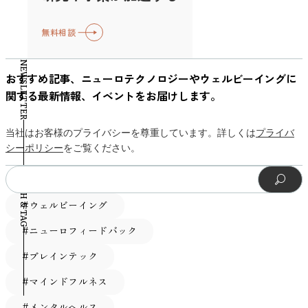
が、何かをじっと見たり、気になるものに意識が向いた瞬間
をスムーズに行うことができるのです。 短期記憶との違い
ば、脆弱なナルシシストの脳波は全体的に大人しめだという
します。ドライバーの年齢や運転経験、集中力だけでなく、
た。難易度の高い課題において、報酬を自分で選択できた参
か、どれだけ予測しやすい構造を持っているかも重要な要素
に弱まるという特徴があります。 とくに、目で見た情報に
とは？ 短期記憶とワーキングメモリは、どちらも「情報を
ことです。この特徴は、自己愛が強いのに表立って自己主張
足の位置や靴の重さといった細かな条件まで差を生みます。
加者グループの成績は、選べなかったグループより明らかに
とされています。 認知心理学では、予測しにくい不規則な
無料相談
注意を向けると、後頭部で記録されるα波が下がります。こ
短時間覚えておく」働きを持っていますが、その役割には明
できず内省的で不安が強いという脆弱型の性質とも符合する
さらに、ブレーキペダルを実際に踏む動作にも時間がかかる
良かったのです。一方、簡単な課題では報酬を選べるかどう
音は注意を引きやすく、作業中の認知資源を奪う可能性があ
の変化（α波ERD）は、脳がその対象に注意を集中させてい
確な違いがあります。 短期記憶は、聞いたことや見たこと
かもしれません。 図：各ナルシシズムタイプと脳波パター
ため、ブレーキランプに「気付く」までの時間と「足を動か
かでパフォーマンスに大きな差は見られませんでした。 つ
NEWSLETTER
ると考えられています。実際、変化の大きい環境音や突発的
るサインと考えられています。 そこで研究チームは、政治
などの情報を、比較的シンプルな形で短時間だけ保持する機
ンの関係（Zhou et al., 2025） 以上のように、ナルシシズム
す」までの時間が混ざった形で測定されてしまうのです。
おすすめ記事、ニューロテクノロジーやウェルビーイングに
まり「難しい課題ほど、報酬選択の自由がパフォーマンスを
な音は、持続的注意を中断させやすいことが報告されていま
家の表情を見ているときにα波がどれだけ変化するかを調べ
能です。たとえば、友達から聞いた電話番号を、スマートフ
の多様な側面ごとに固有の脳波パターンが確認されたので
そこで研究者たちは、脳波を活用し、ブレーキランプを
関する最新情報、イベントをお届けします。
高める」という交互作用効果が確認されました（図1）。 図
す。 一方で、一定のリズムを持つ規則的な音は、背景に溶
ました。つまりこの分析では、「参加者が無意識のうちに、
ォンに入力するまでの数秒間、頭の中で反復して覚えている
す。研究チームは「これらの結果を総合すると、自己愛傾向
『あ、光った！』と脳が認識した瞬間をとらえるアプローチ
1：報酬選択の有無と課題難易度がパフォーマンス指標に与
け込みやすく、作業を大きく妨げない場合があります。これ
どの政治家の表情により注意を向けていたのか」を、脳波か
ような場面がこれにあたります。 一方でワーキングメモリ
の多様な形が安静時脳活動から信頼性高く予測できることが
に挑戦しました。脳波は脳の神経活動によって生じる微弱な
える影響 さらに興味深いのは、なぜ報酬選択がパフォーマ
当社はお客様のプライバシーを尊重しています。詳しくは
プライバ
は、音が予測可能であるほど、脳がそれを“新しい情報”とし
ら読み取ろうとしたのです。 α波についても、結果の傾向は
は、情報を保持しつつ、その内容を頭の中で操作したり、考
示唆された」と述べています。この成果は人格特性を脳から
電気信号で、刺激に対する脳の反応をミリ秒精度で捉えるこ
ンスを向上させたのかという点です。追加の分析により、そ
シーポリシー
をご覧ください。
て処理しにくくなるためと説明されることがあります。
μ波とよく似ていました。参加者の脳は、支持していない政
えたり、判断したりする機能です。たとえば、「3＋5−2
読み解くパーソナリティ神経科学という分野の新たな一歩と
とができます。 P3成分で分かる脳の認知タイミング 特に注
のメカニズムとして「嗜好との一致」、すなわち自分の好み
ADHDを持つ人に特化した「リズムの規則性」単独の明確な
治家の表情に対して、より強く反応していたのです。α波が
＝？」のような計算を暗算で行うとき、まず「3＋5」で
SEARCH & TAG
言えるでしょう。 VIEの脳波計で“自分の脳”を理解する VIE
目されるのが『P3成分』と呼ばれる脳波の特徴です。これ
に合った報酬を得られることが重要な役割を果たすことが示
基準が確立しているわけではありません。ただし、音の変化
大きく低下したということは、その表情に無意識の注意が強
「8」と出し、その後「−2」をして「6」という答えを導き
のEEG Headphoneのような革新的なデバイスにより、誰でも
は、人が「重要だ」と感じる出来事を認識した直後、約0.3
されました。 報酬を自由に選べた参加者は、用意された景
が激しい場合に注意がそちらへ向きやすいという一般的な認
く向けられていたことを意味します。 とくに興味深かった
#ウェルビーイング
出します。このとき、途中の計算結果を一時的に記憶しつ
脳波を“日常的に”測ることが可能になってきています。特に
秒後に頭の中に現れる電気的なピークで、認知のタイミング
品の中から自分が最も欲しいもの・好きなものを選択できま
知研究の知見は、ADHDの注意特性を考える上でも無視でき
のは、支持していない政治家が笑顔を見せた場面でした。対
つ、次のステップを考える必要があります。こうした「覚え
研究用に特化したこのデバイスは、高度な脳波センサーを内
を示すサインとして知られています。 たとえば、突然の音
#ニューロフィードバック
す。当然ながら人それぞれ「ご褒美に何を魅力に感じるか」
ないポイントです。 VIE Tunes実証データから見る音楽活用
立する政治家が嬉しそうにしているとき、参加者の脳ではα
る」と「考える」を同時にこなす力こそが、ワーキングメモ
蔵したオーディオデバイスとして、リアルタイムで集中・リ
や光に対して「ハッ」と気付いた瞬間、頭の中ではP3とい
は異なるため、選択の自由があると各自が自分にとって価値
の可能性 VIE Tunesは、脳活動の研究をもとに設計された
波が大きく下がり、ほかの条件よりも強い注意が向けられて
#ブレインテック
リの本質です。 つまり、短期記憶は「一時的なメモ」、ワ
ラックス・認知負荷といった状態を非侵襲かつ高精度に可視
う電位のピークが生じるのです。このP3は、単なる反射で
の高い報酬を手にすることになります。研究チームは、この
「ニューロミュージック」を提供するアプリです。単なる
いました。 同じ「笑顔」でも、支持している政治家の場合
ーキングメモリは「そのメモを見ながら作業する能力」だと
化することが可能です。 特許取得済みのセンシング技術
#マインドフルネス
はなく「気付いてから動くまで」の橋渡しをする過程を映し
「報酬と個人の嗜好のマッチ度」がパフォーマンスを押し上
BGMアプリではなく、集中やリラックスといった目的別に
には、ここまで強い反応は見られませんでした。つまり脳
言い換えると、違いがよりイメージしやすくなります。 生
と、研究・開発向けのSDK／データ出力機能を備えており、
出します。言い換えれば、ブレーキランプを『あ、止まらな
げる原動力になっていることを突き止めました。 実際、難
#メンタルヘルス