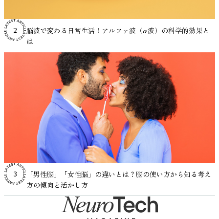
態で空間認知課題の成績が向上したと報告されています。
担が少ないという特徴があるため、補助的なストレス管理手
Ghorbani, M., Pouladi, F., Caldwell, B., & Bailey, N. W. (2025).
ます。 音とストレスの関係については、こちらの記事で紹
よる差はほとんど見られませんでした。著者らは「電球は誰
ただし研究者らは、これは音楽そのものが認知能力を直接高
段として研究が進められています。 音楽療法についてより
The effects of mindfulness on working memory: a systematic
介しています。 https://mag.viestyle.co.jp/masking-effect/
にとっても反応が遅いため、経験の影響が表れにくい。しか
めたのではなく、気分と覚醒水準の変化が課題成績に影響し
詳しく知りたい方はこちら。 ・音楽療法とは？健康を支え
脳波で変わる日常生活！アルファ波（α波）の科学的効果と
review and meta-analysis. bioRxiv.
2
参考：Söderlund, G., Sikström, S., & Smart, A. (2007). Listen
しLEDなら、そのわずかな差が現れるのだろう」と推測して
た可能性が高いと結論づけています。 つまり、作業用BGM
る音楽の力と実践アイデア集 参考：De Witte, M., Spruit, A.,
は
https://www.biorxiv.org/content/10.1101/2025.03.21.644687v1.fu
to the noise: Noise affects cognitive performance differently
います。経験を積んだドライバーほど、不意のブレーキラン
の効果は「脳を直接賢くする」というよりも、「気分や環境
van Hooren, S., Moonen, X., & Stams, G. J. (2020). Effects of
4. 脳トレゲーム・アプリ ワーキングメモリを専門的に鍛え
in ADHD and non-ADHD children. Journal of Child Psychology
プにも素早く気付ける可能性が示された点は興味深い発見で
を整えることで結果的に生産性へ影響する」と理解するのが
music interventions on physiological and psychological stress
ることを目的としたトレーニング用アプリやソフトウェアも
and Psychiatry, 48(8), 840–847.
す。 脳波は運転の未来をどう変えるのか？ この研究は、ブ
妥当です。 研究データから見る作業用BGMの効果 音楽と作
outcomes: A systematic review and meta-analysis. Health
存在します。なかでも「Cogmed（コグメッド）」は、スウ
https://acamh.onlinelibrary.wiley.com/doi/abs/10.1111/j.1469-
レーキランプ設計と脳の認知メカニズムを結びつけた先駆的
業パフォーマンスの関係については、肯定的な結果と否定的
Psychology Review, 14(2), 187–
ェーデンのカロリンスカ研究所の研究に基づいて開発された
7610.2007.01749.x ADHDにおける覚醒レベルの特性 ADHDの研
な試みですが、今後の展開次第では様々な分野への応用が考
な結果の両方が報告されています。 たとえば、
224.https://pubmed.ncbi.nlm.nih.gov/31167611/ 音楽がストレ
プログラムで、一定期間の使用でワーキングメモリの機能改
究では、「覚醒水準（arousal）」という概念がよく扱われ
えられます。 たとえば車両設計だけでなく、ドライバー教
Lesiuk（2005）の研究では、ソフトウェア開発者を対象にし
スに関わる脳の働きに影響する仕組み 音楽がストレス反応
善がみられたという報告があります。 数字記憶や空間記
ます。覚醒水準とは、脳がどれくらい活動的な状態にあるか
育や運転支援システムへの応用も考えられます。脳波を活用
た調査で、音楽を聴いているときの方が気分が良好で、自己
に影響を与える可能性については、脳の働きとの関係からも
憶、反応制御など、ワーキングメモリのさまざまな要素にア
という指標です。一般に、人は覚醒水準が低すぎても高すぎ
すれば、ドライバーが重要な信号を見落としていないか、そ
評価によるパフォーマンスが高かったと報告されています。
研究が行われています。人間がストレスを感じたときには、
プローチできるため、特に子どもや発達特性のある人、高齢
ても作業効率が下がり、ちょうどよいレベルにあるときに最
の注意喚起がどれほど効果的かを客観的に評価できるので
一方で、言語課題や記憶課題においては、歌詞付き音楽が成
視床下部や扁桃体、海馬、前頭前野といった複数の脳領域が
者への活用も進められています。ただし、継続と負荷調整が
もパフォーマンスが安定するとされています。
す。 また、ブレーキ以外の警報（車間アラートや歩行者検
績を低下させるという研究結果もあります（Perham &
関与します。これらの領域は感情の処理や記憶、意思決定な
重要です。 参考：Cogmed公式HP：
Zentall（1975）は、ADHDの子どもはこの覚醒水準が低めに
知アラームなど）についても、音や光のデザインを脳反応の
「男性脳」「女性脳」の違いとは？脳の使い方から知る考え
3
Currie, 2014）。 総合的に見ると、 単純作業や反復作業では
どに関わる重要な部位です。 興味深いことに、音楽を聴い
https://www.workingmemory.training/ 5. 読書・音読による反
出やすい可能性があり、そのため追加の刺激を求める行動が
観点から最適化できるでしょう。企業にとっては「人間の脳
方の傾向と活かし方
プラスに働く場合がある 言語処理を伴う複雑な課題ではマ
たときにもこれらの脳領域が活動することが神経科学の研究
復記憶 文章を読む・音読する行為は、目や耳から入る情報
生じるという「最適刺激理論」を提案しました。この理論は
に響くUI/UX」を開発するヒントになるかもしれません。 さ
イナスに働く可能性がある 個人差が大きい というのが、現
で報告されています。音楽は聴覚刺激として脳に入力される
を処理しつつ、内容を理解して保持するという複合的な認知
その後、多くの研究で検討されています。 もし覚醒水準が
らに研究チームは、今後実際の道路環境で脳波計測を行い、
在の研究から読み取れる事実です。 生産性を高める作業用
だけでなく、感情や記憶と結びついた複雑な神経ネットワー
活動です。特に音読は、記憶・言語処理・注意の3つを同時
十分に上がらないことが集中困難の一因であるなら、外部か