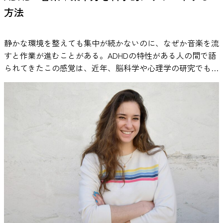
方法
静かな環境を整えても集中が続かないのに、なぜか音楽を流
すと作業が進むことがある。ADHDの特性がある人の間で語
られてきたこの感覚は、近年、脳科学や心理学の研究でも検
証が進んでいます。歌詞は本当に邪魔になるのか。ホワイト
ノイズはなぜ効果があると言われるのか。 本記事では、一
次研究のデータと実証例をもとに、ADHDと音楽の関係を整
理し、勉強や仕事にどう活かせるのかを探ります。 ADHDの
集中力に音楽は影響する？研究でわかっていること 静かな
場所で勉強や仕事をしていると、かえって落ち着かず、音楽
を流したほうが作業が進むと感じる人は少なくありません。
とくにADHDの特性がある場合、「無音よりも少し音があっ
たほうが集中しやすい」と語られることがあります。 こう
した感覚は、単なる気のせいとして片づけられてきたわけで
はありません。実際に、心理学や神経科学の分野で実験的に
検討されてきました。 これまでの実験では、音楽やホワイ