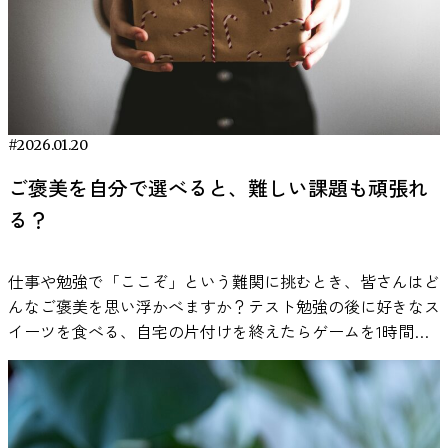
の、内心では「自分は誰よりも博愛的で徳が高い」と信じて
ら（1996）の研究では、音楽を流した条件での作業成績が検
で、私たちの脳は自分が支持しない政治家（＝政治的アウト
います。 賞賛追求型ナルシシズム（Admirative narcissism）
討されています。結果は一様ではなく、課題の種類によって
グループ）の感情に対して、支持する政治家以上に強い無意
周囲からの称賛や承認を何より求めるタイプ。魅力的に振る
異なりました。言語処理を伴う課題では音楽が干渉する可能
識反応を示していたのです。 政治家の表情に対して、脳は
舞い、人から好かれ尊敬されることで自己価値を保ちます。
性がある一方で、単純な作業課題では大きな悪影響が見られ
どう反応しているのか この研究では、オランダの研究チー
競争的ナルシシズム（Rivalrous narcissism）他者との比較や
ない場合も報告されています。 これらの研究から言えるの
ムが47名の参加者を対象に実験を行いました。各参加者に
競争にとらわれるタイプ。他人を蹴落としてでも優位に立と
は、音楽や雑音がADHDの人にとって「常にプラス」でも
は、「自分が支持する政党の政治家」（与党・野党は問わず
#2026.01.20
うとし、批判的・攻撃的な態度で自己を守ろうとします。
「常にマイナス」でもないということです。覚醒水準や課題
個人の支持政党）と「支持していない政党の政治家」、さら
脆弱型ナルシシズム（Vulnerable narcissism）繊細で傷つき
ご褒美を自分で選べると、難しい課題も頑張れ
内容との相互作用の中で、条件によって効果が変わる可能性
に比較対象として「政治と無関係の一般人」の、それぞれ顔
やすいタイプ。表立って傲慢には振る舞いませんが、内心で
がある、というのが現在の研究が示している範囲です。 な
る？
の表情映像を見てもらいました。 映像では人物が無表情か
は特別な存在でありたい願望と、他者から評価されない不安
ぜADHDの人は音楽で集中しやすいのか 音楽が集中を助ける
ら笑顔あるいは怒りの表情へと約2秒かけて変化します
との葛藤に苦しみます（いわゆる「隠れナルシシスト」）。
可能性があるとすれば、その背景には脳のはたらきがありま
（neutral→happy/angryの動的モーフィング映像）。被験者
上述のうち前者4つは顕在的ナルシシズム（grandiose
仕事や勉強で「ここぞ」という難関に挑むとき、皆さんはど
す。ADHDの研究では、注意の維持や動機づけに関わる神経
は画面に集中しつつ、頭皮上に装着した電極で脳波を記録さ
narcissism）とも総称され、自己評価が過剰に高い点では共
んなご褒美を思い浮かべますか？テスト勉強の後に好きなス
回路の特性が長年検討されてきました。 とくに注目されて
れました。映像を見ている間の脳波データから、表情が現れ
通しています。しかし、その中でも「エージェンティック
イーツを食べる、自宅の片付けを終えたらゲームを1時間だ
いるのが、報酬系と呼ばれる神経回路と、その中で重要な役
たときに脳波の強度がどのように変化したかを分析します。
vs コミュナル」「称賛追求 vs 競争志向」といったサブタイ
けプレイする――子どもの頃も大人になった今も、「これが
割を果たすドーパミンです。音楽がこの系に影響を与える可
具体的には、静止顔の間と表情変化の間での脳波パワー比
プに分かれ、それぞれ性格的な特徴が異なります。 一方、
終わったら○○しよう」と自分にご褒美を用意して頑張った
能性があることも、別の分野の研究で示されています。 こ
（対数変換）をとり、表情によって脳波パワーがどれだけ低
脆弱型ナルシシズムは表面的な自信のなさや不安感を特徴と
経験がある人は多いはずです。 では、そのご褒美の「中
こでは、ADHDと音刺激の関係を、脳の仕組みから整理しま
下したか（事象関連脱同期: ERD）を指標としました。脳が
し、顕在型とは様相が異なります。このようにナルシシズム
身」を自分で選べるとしたら、パフォーマンスはどう変わる
す。 ADHDについては以下の記事でも紹介しています。 ・
ある周波数帯で活発に活動するとその周波数の脳波パワーが