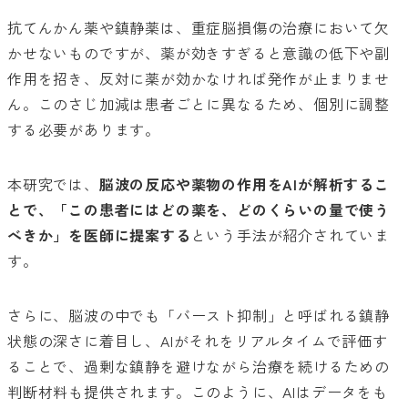
抗てんかん薬や鎮静薬は、重症脳損傷の治療において欠
かせないものですが、薬が効きすぎると意識の低下や副
作用を招き、反対に薬が効かなければ発作が止まりませ
ん。このさじ加減は患者ごとに異なるため、個別に調整
する必要があります。
本研究では、
脳波の反応や薬物の作用をAIが解析するこ
とで、「この患者にはどの薬を、どのくらいの量で使う
べきか」を医師に提案する
という手法が紹介されていま
す。
さらに、脳波の中でも「バースト抑制」と呼ばれる鎮静
状態の深さに着目し、AIがそれをリアルタイムで評価す
ることで、過剰な鎮静を避けながら治療を続けるための
判断材料も提供されます。このように、AIはデータをも