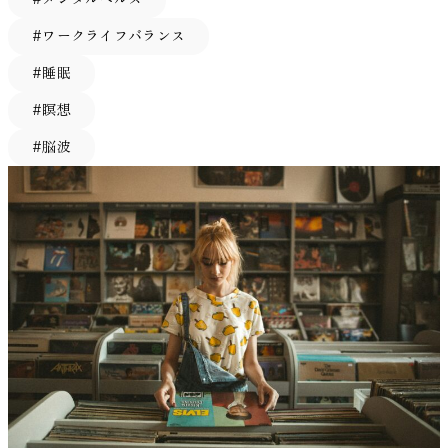
モードが用意されており、勉強中や仕事中に聴くことも想定
は、「好きな政治家の笑顔」よりも、「あまり好ましく思っ
活・学習・仕事におけるワーキングメモリの重要性 ワーキ
神経科学・心理学・教育など多様な分野での応用が期待でき
きゃ』と脳が認識したタイミングを教えてくれる指標なので
しい課題の条件では報酬選択の有無がパフォーマンスに与え
して設計されています。 VIE Tunesで配信されているすべて
ていない政治家の笑顔」に、より強く引きつけられていたの
ングメモリは、学習や仕事のパフォーマンスに直結する重要
#ワークライフバランス
ます。 詳細はこちら：VIE EEG Headphone公式HP 脳が語る
す。 研究チームは、ブレーキランプが点灯してから脳がそ
る効果の背後に、この嗜好の一致度が統計的に介在していた
の楽曲は、脳活動への影響を検証する研究が行われていま
です。 研究チームはこの結果を、「意外性」という観点か
な能力です。子どもの読み書きや計算、理解力にも大きく関
「あなた」の個性 私たちの脳は、言葉にしなくても多くの
れを認識するまでの時間を「認知反応時間」と定義し、この
（媒介していた）ことがデータから示されています。一方、
#睡眠
す。 つまり、主観的な「なんとなく集中できる音楽」では
ら説明しています。普段あまり好意的に見ていない相手がポ
係しており、教育現場でも注目されています。 また、大人
ことを物語っています。今回の研究は、「人間の脳波は、口
指標を脳波P3を使って測定しました。こうすることで、ペ
簡単な課題ではそもそも課題が容易なためか、嗜好に合った
なく、脳波や生理指標を用いて効果を測定する試みがなされ
ジティブな感情を示すと、脳は「なぜ今、嬉しそうなの
にとっても、会議中の情報整理、段取りの把握、複数のタス
#瞑想
を開く前にその人の性格を映し出しているのかもしれない」
ダルを踏む動作に要する時間を含めず、純粋に脳が気付く速
報酬かどうかで成績に有意な差は生じませんでした。 考
ている点が特徴です。 その実証研究の一つが、Changら
か？」「何が起きているのか？」と、つい注意を向けてしま
クをこなす場面などでワーキングメモリが活用されます。
という驚きとともに、新たな問いを投げかけました。もちろ
さだけを比較できるのです。 過去の調査では、電球式のブ
察：仕事や学習の現場に応用できる「選べる報酬」の力 こ
#脳波
（2023）による論文“Influence of Monaural Auditory
うのではないか、というわけです。 このように、私たちの
さらに、高齢者にとっては、認知機能の維持や認知症予防の
ん、脳波で性格のすべてが分かるわけではありません。しか
レーキランプよりLEDランプの方がドライバーのブレーキ反
の研究から、「ただ報酬を与えればいい」というものではな
Stimulation Combined with Music on Brain Activity”（Frontiers
脳は、相手の怒りに対して警戒するだけでなく、予想外の喜
RECENT ARTICLE
観点からもワーキングメモリの維持・向上が重要です。 鍛
し「脳波で性格がわかる時代」が現実味を帯びてきたことは
応が平均0.17秒ほど速いことが報告されていました。しか
く、報酬の内容を本人の好みに合致させることの大切さが浮
in Human Neuroscience, 2024）です。 実証データの内容 こ
びに対しても敏感に反応していることが示されました。 お
えると何が変わる？ワーキングメモリの向上効果 近年の研
確かです。 将来、ビジネスや教育の場で脳波から個人の特
し、それらは主にペダル操作の時間を測ったものです。今回
かび上がってきます。難しい課題では「これが欲しい！」と
の研究では、音楽と単耳聴覚刺激を組み合わせた条件で、脳
わりに：感情処理を脳から考える 今回の研究は、「なぜ相
究により、ワーキングメモリは意識的なトレーニングによっ
性に合わせたアプローチを取る、といった応用も夢ではない
の研究では脳の反応そのものに着目することで、ブレーキラ
思えるご褒美があることで、参加者はより集中力を発揮し、
活動および生理指標の変化が測定されました。 報告されて
手の感情が理解できないのか？」という問いに対し、脳の働
て向上できることがわかってきました。かつては「記憶力は
かもしれません。また逆に、脳波でここまで性格が予測でき
ンプ設計が人間の認知に与える影響をダイレクトに評価しよ
粘り強く取り組むようになります。 一方、簡単な課題では
いる主な結果は以下の通りです。 P300は、脳が『重要な情
きという新たな視点から答えを提供してくれます。私たちの
生まれつきの能力」と考えられていましたが、今では繰り返
てしまうことに対する倫理的な議論も必要になるでしょう。
うとしました。 実験方法：ブレーキランプとシミュレータ
元々楽に達成できるため、報酬へのこだわりがパフォーマン
報』に反応した際に出る電気信号です。この振幅が大きくな
脳は自分と反対の立場にいる人の感情を、文字通り異なるモ
しの訓練によって強化が可能な「認知機能のひとつ」とされ
私たちの脳活動と心の個性は表裏一体である──そのことを
ーを使った脳波計測 この実験では、実際のブレーキランプ
スに響く余地は小さいのでしょう。言い換えれば、課題が難
ることは、対象に対して脳がよりしっかりと注意を向け、情
ードで処理していることが示唆されました。 相手に共感し
ています。 ワーキングメモリを鍛えることで、脳の情報処
今回の研究は改めて示しています。何気なく過ごす今この瞬
部品を使い、できるだけ現実に近い状況でデータが集められ
しくなるほど人は追加のインセンティブを必要とし、そのイ
報を処理しようとしている状態を反映していると考えられま
ようと努力しているつもりでも、脳波レベルではすでにバイ
理能力が高まり、日常生活のさまざまな場面でメリットが生
間も、あなたの脳波はあなたという人間の一端を物語ってい
ました。まず様々な車種のブレーキランプ10種類を用意し
ンセンティブは自分に合ったものであるほど効果的だという
す。 唾液αアミラーゼは、交感神経活動と関連する生理指標
アスがかかっている可能性があるのです。政治的な対立が深
まれます。集中力の向上や学習効率の改善、仕事の生産性ア
るのかもしれません。そんな事実に思いを馳せると、日常の
（うち２種類は電球タイプ、８種類はLEDタイプ）、室内に
ことです。 実際、選択の自由そのものが人に「自分で決め
であり、ストレス反応の一つとして測定されます。 また、
まるとき、相手の言動にどうしても共感できず「冷たい反
ップ、さらには加齢による認知機能の低下予防にもつながり
風景が少し違って見えてきませんか。
参考文献 Zhou, Z.,
再現した運転環境で被験者に運転してもらいます。 被験者
ている」という充実感を与え、脳の報酬系を活性化すること
主観的なリラックス感もアンケートで評価されています。
応」をしてしまう──そんな経験は誰しもあるでしょう。し
ます。 ここでは、ワーキングメモリを鍛えることによって
Huang, C., Robins, E. M., Angus, D. J., Sedikides, C., & Kelley,
は運転席に相当する椅子に座り、前方スクリーンには高速道
も神経科学の研究で示唆されています。加えて、自分の好き