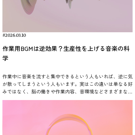
スに関わる生理反応にも関係する可能性があることが報告さ
す。一方で、歌詞付き音楽が言語課題を妨げる場合も報告さ
議での内容を記憶しながら発言を整理したり、複数の案件の
す。 具体的には、各試行（ランプ点灯ごと）の脳波を重ね
は、脳科学や行動経済学とも結びつき、近年ますます発展し
れています。 人間がストレスを感じたとき、体内では自律
れています。つまり、音は状況によって集中を助けることも
進行状況を把握しつつ優先順位を決めたりといった高度な思
合わせて平均化し、刺激から数百ミリ秒後に現れる陽性波
ています。本研究は「報酬の選択権」という身近で応用しや
神経系と内分泌系が連動して反応します。特に重要な役割を
あれば、妨げることもあります。 大切なのは、「音楽が効
考がスムーズになります。 また、注意力や切り替え力も向
（P3）のピーク時間を検出しました。このピークのタイミ
すい要素にスポットライトを当て、その効果をエレガントな
担うのが、視床下部・下垂体・副腎から構成される「HPA
くかどうか」ではなく、「どんな音が、どんな作業に合う
上するため、ミスの削減や業務効率の改善にもつながりま
ングこそが、脳がブレーキランプを認識した瞬間を示してい
実験デザインで示しました。 難しい課題に直面したとき、
軸」と呼ばれるストレス反応システムです。この仕組みによ
か」を考えることです。 VIE Tunesのように、脳波や生理指
す。 高齢者の認知機能維持 年齢を重ねると、ワーキングメ
るのです。 光の違いが脳を動かす：LED vs 電球 こうして得
「終わったら自分へのご褒美に何をしよう？」と考える習慣
#2026.03.10
ってコルチゾールなどのストレス関連ホルモンが分泌され、
標を使って検証された音楽アプローチもあります。 ADHDと
モリの機能は自然と低下していきます。これが進むと、「話
られた脳の認知反応時間には、興味深い傾向が表れました。
は、科学的にも理に適ったモチベーション戦略と言えるかも
心拍数の上昇や緊張などの反応が引き起こされます。 音楽
音楽の関係を正しく理解するとは、研究でわかっている範囲
作業用BGMは逆効果？生産性を上げる音楽の科
の流れがつかみにくい」「忘れ物が増える」「段取りが混乱
最大のポイントは、電球タイプとLEDタイプで明確な差が見
しれません。あなたも次に大きなチャレンジに挑む際は、自
は、このようなストレス反応に関係する心理生物学的システ
を踏まえ、自分の特性や作業内容に合わせて試し、調整して
する」といった変化が日常生活に表れやすくなります。 定
学
られたことです。 脳波P3の潜時（＝認知までの時間）の平
分が本当に欲しいご褒美をリストアップしてみてはいかがで
ムに影響を与える可能性がある刺激として研究されていま
いくことです。音は万能な解決策ではありませんが、集中を
期的にワーキングメモリを鍛えることで、記憶や注意の力を
均を比べると、どの被験者でも電球式ランプはLED式より遅
しょうか。その小さな選択が、脳をフル回転させる推進力に
す。実際に、音楽を聴くことによってストレス後の生理反応
支える一つの手段にはなり得ます。
保ち、認知症の予防や進行の遅延につながるとする研究報告
いことが統計的にも示されました。中でも最も遅かったのは
なるかもしれません。 今回紹介した論文
Dewaele, J.,
作業中に音楽を流すと集中できるという人もいれば、逆に気
の回復過程に違いが見られることが報告されており、音楽が
もあります。認知機能の維持は、高齢者が自立した生活を続
Ford車の電球式ランプで、最も速かったHonda車のLEDラン
Cardinaels, E., & van den Abbeele, A. (2025).Reward Choices:
が散ってしまうという人もいます。実はこの違いは単なる好
ストレス管理の補助的な手段として注目されています。 参
けるために欠かせない要素です。 参考：Nordnes, P. R.,
プとは約0.13秒の差がありました。 同じ車種で電球とLEDを
Experimental Evidence on Cognitive Task Performance.
みではなく、脳の働きや作業内容、音環境などさまざまな要
考：Thoma, M. V., La Marca, R., Brönnimann, R., Finkel, L.,
Edwin, T. H., Flak, M. M., Løhaugen, G. C. C., Skranes, J.,
比べても、たとえばフォード・フォーカスの電球ランプは同
European Accounting Review.
因と関係している可能性があります。 本記事では、研究論
Ehlert, U., & Nater, U. M. (2013). The effect of music on the
Chang, L., Hol, H. R., Ulstein, I., & Hernes, S. S. (2025). The
型のLEDランプより平均0.17秒遅れて脳が反応しています。
https://www.tandfonline.com/doi/full/10.1080/09638180.2025.
文などの知見をもとに、作業用BGMの効果や適切な活用方
human stress response. PLOS ONE, 8(8),
effect of working memory training on patient and informant
脳波の解析によって、LEDランプの方が電球式よりも素早く
af=R#d1e157
法を科学的な視点から解説します。 作業用BGMの効果は本
e70156.https://www.ncbi.nlm.nih.gov/pmc/articles/PMC37340
reported executive function in mild cognitive impairment: an
脳に認識されることが裏付けられたのです。 図1：脳波P3潜
当にある？科学研究からわかっている事実 「作業用BGMに
音楽が人間のストレス反応に与える影響を調べた研究 音楽
interventional study. BMC Neurology, 25(1),
時の平均値（±標準偏差）による各ブレーキランプの比較
は本当に効果があるのか？」という疑問は、多くの人が一度
とストレス反応の関係を検証した研究として、2013年に発表
404.https://pubmed.ncbi.nlm.nih.gov/41029506/ 科学的に効
（橙色は電球式ランプ２種、青色はLEDランプ８種）。電球