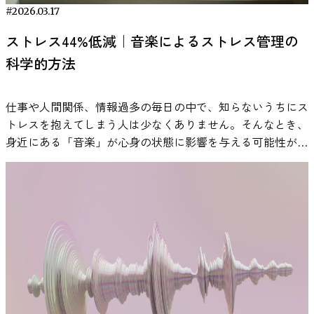
この研究は、音楽＋聴覚刺激が脳波指標、生理指標、主観評
かし、それは決して「心が狭い」からではなく、人間の脳に
得られる具体的な効果を、年代や目的ごとに詳しく紹介しま
N. J. (2025). Decoding the Narcissistic Brain: Predicting
路を走行する映像が映し出されます。足元にはアクセルとブ
なご褒美であれば達成したときの喜びもひとしおです。 今
#2026.03.17
価のそれぞれに変化をもたらしたことを報告しています。
備わった無意識のメカニズムなのかもしれません。 とはい
す。 集中力の向上 ワーキングメモリが強くなると、注意の
diverse forms of narcissism from resting-state EEG using
レーキのペダルを設置しました。被験者は映像に合わせてア
回の研究は、この「選ぶ楽しさ」と「欲しいものが手に入る
一般的な集中法と何が違うのか 一般的な集中法は、時間管
え、この無意識のギャップを知ることは重要です。相手の感
コントロールがしやすくなり、必要な情報に集中し続ける力
ストレス44%低減｜音楽によるストレス管理の
multivariate pattern analysis. NeuroImage, Volume 288, 120279.
クセルを踏み続け、前方に設置された試験用のブレーキラン
嬉しさ」の相乗効果が発揮されるのは、高い認知的努力を要
理や環境調整といった行動面の工夫が中心です。無音環境を
情を理解し対話を深めるには、まず自分の脳が陥りがちなク
が高まります。たとえば、勉強中に周囲の雑音が気にならな
科学的方法
https://www.sciencedirect.com/science/article/pii/S1053811
プが光ったら、アクセルから足を離してブレーキを踏むよう
する局面であることを示したと言えるでしょう。 現実社会
整える、ポモドーロ法を使う、瞑想を取り入れるといった方
セに気付くことが第一歩でしょう。たとえば、次にニュース
くなったり、スマートフォンの通知を無視して作業に没頭で
指示されました。 しかし、被験者がいつランプが点くかを
への示唆も明確です。職場や教育の場で、人々に難度の高い
法が代表的です。 それに対してVIE Tunesは、聴覚刺激を通
で自分が嫌いな政治家が悔し涙を流しているのを見たら、
きるようになったりと、「集中が切れにくくなる」という変
予測して身構えていては、現実の「不意のブレーキ」に対す
プロジェクトや課題へ取り組んでもらう際には、一律の報酬
仕事や人間関係、情報過多の毎日の中で、知らないうちにス
じて脳活動に働きかけるアプローチです。脳波（P300）や
「ああ、今自分の脳はこの人に共感しづらい状態なんだな」
化が見られます。 これは、頭の中で重要な情報を整理しな
る反応とは異なってしまいます。そこで研究チームは、ラン
を与えるよりも、いくつかの選択肢を提示して本人に選ばせ
トレスを抱えてしまう人は少なくありません。そんなとき、
唾液指標といった生理データを用いて検証が行われている点
と一呼吸置いてみる。そうすることで、少し違った見方がで
がら、不必要な刺激を抑える能力が高まるためです。 学習
プをランダムなタイミングで点灯させる一方で、フェイント
る方が効果的かもしれません。 たとえば社員に目標達成イ
身近にある「音楽」が心身の状態に影響を与える可能性があ
が、主観報告中心の方法との違いです。 ADHD特性の集中に
きるかもしれません。脳科学の知見が、政治的分断を乗り越
効率アップ 子どもや学生にとって、ワーキングメモリは
としてランプ点灯とは関係のない黄色いリング状のライトも
ンセンティブを出すなら、現金・商品券・休暇・ガジェット
ることが、近年の研究で報告されています。 音楽は特別な
課題を感じている人へ VIE Tunesのような設計は、勉強中や
えるヒントになる日が来ることを願いたいですね。 今回紹
「覚える」「理解する」「応用する」という一連の学習プロ
点滅させる工夫を取り入れました。 被験者にとっては、い
など複数の報酬プランから好きなものを選べるようにした
準備がなくても生活に取り入れやすく、通勤中や作業中、就
仕事中に持続的な集中が求められる場面で活用されることを
介した論文：Neural responses to emotional displays by
セスを支える中核的な力です。たとえば、文章題を読むとき
つ本当のブレーキランプが光るかわからない状態にすること
り、学生に課題達成のご褒美を与えるなら、図書カード・お
寝前などさまざまな場面で活用されています。本記事では、
想定しています。 特に、 ・無音では落ち着かない・単調な
politicians: differential mu and alpha suppression patterns in
に前の文を覚えておく力、複数の条件を同時に処理して答え
で、「注意はしているが不意に現れるブレーキ」に近い状況
菓子・特別な活動機会など複数用意して選ばせたりするとい
研究で示されている知見をもとに、音楽とストレスの関係
作業で注意が途切れやすい・作業中のストレスを軽減したい
response to in-party and out-party leaders. Maaike D. Homan
を導く力など、教科学習のあらゆる場面で必要とされます。
を再現したのです。この間、被験者の頭には8チャンネルの
った工夫です。 これにより各人が「自分にとって一番嬉し
や、日常で取り入れやすい活用方法について紹介します。
といった状況では、一つの選択肢になり得ます。
VIE
et al. （2025年3月11日公開, Scientific Reports 誌）URL:
ワーキングメモリが鍛えられることで、学習内容の理解がス
脳波計が装着されており、ブレーキランプ点灯の瞬間をマー
いご褒美」を得られるため、より意欲的に困難に挑戦できる
研究で明らかになった音楽によるストレス軽減効果 音楽が
Tunes 無料体験はこちら まとめ｜ADHDと音楽の関係を正し
https://www.nature.com/articles/s41598-025-92898-6
ムーズになり、忘れにくくなるため、学力全体の底上げにつ
カーとして脳波データが記録されました。 そして、測定し
可能性があります。実際、社員がポイントを貯めて好きな報
ストレスに影響を与える可能性については、心理学や医学の
く理解しよう ADHDと音楽の関係は、「良い」「悪い」と一
ながります。 仕事の生産性アップ ビジネスシーンでは、複
た脳波データからP3成分を解析することで、認知反応時間
酬と交換できる社内表彰制度や、子供がご褒美シールを貯め
分野で数多くの研究が行われてきました。近年の研究では、
言では言い切れません。 研究では、ホワイトノイズや特定
数の情報を同時に扱いながら正確に判断し、効率よく行動す
を割り出しました。P3は頭頂部で最も大きく現れるため、
て好きなおもちゃと引き換える仕組みは、こうした理にかな
音楽を聴くことが心理的なリラックス感だけでなく、ストレ
の音刺激が課題成績に影響を与える可能性が示されていま
る力が求められます。ワーキングメモリが強化されると、会
解析には頭頂部に配置したPz電極の信号が用いられていま
っていると言えるでしょう。 報酬とモチベーションの研究