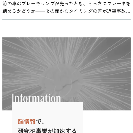
おく力があります。たとえば、文章を読んでいるとき、前の
できました。 さらに興味深いのは、タイプごとにその脳波
前の車のブレーキランプが光ったとき、とっさにブレーキを
の有無です。全参加者に課題の成功報酬として有形のご褒美
する可能性があるとしても、すべての音が同じように作用す
を読み取ろうとするとき、より多くのエネルギーを使って情
文をすぐに忘れてしまっては内容がつながりません。ワーキ
特徴が異なっていた点です。たとえば、エージェンティック
踏めるかどうか――その僅かなタイミングの差が追突事故を
（具体的な景品）を用意しましたが、グループによって「複
るわけではありません。研究では、音の「種類」によって課
報処理をしている可能性があります。言い換えれば、似てい
ングメモリがあるからこそ、少し前に読んだ内容を覚えてお
型とコミュナル型では、それぞれ関連する脳波の周波数やパ
招くことがあります。 実は0.2秒程度の反応時間の違いが、
数の選択肢から好きな報酬を選べる」場合と「報酬があらか
題成績への影響が異なることが示されています。ここでは、
ない他者を理解するには、脳が余計に働く必要があるという
きながら、次の文を読み進めて意味を理解することができる
ワーの分布パターンが全く重ならなかったといいます。自己
高速道路では数メートルの制動距離差となり、事故を防げる
じめ指定され選べない」場合に分けたのです。 もう一つは
実験で検討されてきた代表的なポイントを整理します。 歌
ことです。 ここで重要なのは、μ波が必ずしも「共感」その
のです。 さらに、この情報をただ覚えるだけでなく、頭の
中心的なナルシシストの脳波パターンと、「自分は博愛的
かどうかを左右すると言われます。では、前の車のブレーキ
課題の難易度です。用意された課題には比較的取り組みやす
詞付き音楽は集中を妨げるのか 音楽の中でも、とくに違い
ものを表しているわけではない、という点です。近年の研究
中で順序を入れ替えたり、計算したりといった操作や処理を
だ」と信じるナルシシストの脳波パターンは明確に異なり、
ランプを目にしたとき、私たちの脳はどんな反応を示し、ど
い「簡単な課題」と、頭を使う複雑な「難しい課題」があ
が出やすいのが歌詞の有無です。 Salamé &
では、ミラーネットワークは単に相手に共感するための仕組
同時に行うことも、ワーキングメモリの重要な機能です。暗
混同されなかったということです。これはナルシシズム研究
うすればより素早くブレーキを踏めるのでしょうか？ 最新
り、参加者はどちらか一方の条件でテストされました。要す
Baddeley（1989）は、短期記憶課題を用いた実験で、歌詞の
みというより、相手の行動や感情を把握し、どう対応すべき
算や、複数の予定を整理して段取りを組むといった日常の行
におけるエージェンシー対コミュニオン（自己志向か他者志
の研究では、その問いに脳波（EEG）で迫りました。ブレー
るに実験は、報酬選択の有無 × 課題の難易度（簡単・難し
ある音楽が成績に干渉することを報告しました。参加者は無
かを判断するための仕組みだと考えられています。 今回の
動にも関わっています。 また、ワーキングメモリの働き
向か）の理論モデルとも合致します。 同様に、賞賛追求型
キランプを見たとき脳内で何が起こっているのかを直接測定
い）という2×2の条件設定になっています。 この実験で
音条件よりも、歌詞付き音楽条件で記憶成績が低下しまし
結果も、「相手に優しく寄り添っている」というより、『こ
は、実行機能という「脳の司令塔機能」と深く連携してお
と競争型でも脳波パターンはほぼ重ならず別物でした。他人
することで、より安全なブレーキランプ設計につなげようと
は、「課題難易度が高いほど、報酬選択の有無がパフォーマ
た。 この影響は、歌詞が言語情報として処理されるため、
の相手はどう動くのか？』『何を考えているのか？』と脳が
り、「集中したいことに意識を向ける力（注意制御）」もそ
から賞賛を集める戦略のナルシシストと、他者を出し抜く戦
いう試みです。「脳科学×交通安全」というユニークなアプ
ンスに及ぼす影響が大きくなる」という仮説が立てられまし
同時に行う言語課題と干渉するためだと考えられています。
注意深く状況を読み取っている状態を反映しているのかもし
の一つです。たとえば、勉強しているときに外から車の音が
略のナルシシストでは、脳の休息時活動に違いが現れるとい
ローチから、思わず「なるほど！」となる新事実が明らかに
た。難易度が高く認知的努力を要するタスクでは、ご褒美の
つまり、文章を読む、単語を覚えるといった作業では、歌詞
れません。 つまり、脳が強く反応したからといって、それ
聞こえても、それを気にせずに目の前の問題に集中できるの
うのです。これも理論上提唱されていた「賞賛と敵対」とい
なりました。 ブレーキランプを脳はいつ認識するのか？ 自
魅力がより重要になり、好きな報酬を選べることで一層頑張
が注意資源を奪う可能性があります。 一方で、歌詞のない
は必ずしも好意や共感を意味するわけではなく、警戒や理解
は、実行機能に含まれる必要な情報に意識を向ける力や、関
う二分モデルを支持する結果と言えます。 一方、脆弱型ナ
動車の追突事故原因の多くは、前車の減速に気付くのが遅れ
れるのではないか。一方、簡単なタスクでは元々それほど努
音楽では同程度の干渉が見られない場合も報告されていま
のための“フル稼働”である可能性がある、ということです。
係ない情報を無視する力が働いているからです。 このよう
ルシシズムは他のタイプと様相が異なりました。脆弱型が高
ることにあります。従来、こうしたブレーキ反応時間 (Brake
力を要さないため、報酬の選択がパフォーマンスに与える影
す。言語処理を含む作業では、インストゥルメンタルのほう
アルファ波が示す注目の偏り 一方、α（アルファ）波は、
に、ワーキングメモリは「覚える力」だけでなく、「考える
い人ほど、脳波の低周波帯（デルタ・シータなどの遅い波）
Reaction Time, BRT)は、ブレーキランプが点灯してからドラ
響は小さいかもしれない――そうした仮説です。 実験の結
が影響が少ないと考えられています。 音の規則性は作業成
「どこに注意を向けているか」を映し出す脳波として知られ
力」や「集中する力」にも関わっていて、こうした複数の働
脳情報
で、
から高周波帯（ベータ・ガンマなどの速い波）まで幅広い帯
イバーがブレーキペダルを踏むまでの時間として測られてき
果：難しい課題でこそ発揮された「選べる報酬」の効果 そ
績に影響するのか 音の影響は、単に「音量」や「歌詞の有
ています。人がリラックスしているときには強く現れます
きが組み合わさることで、私たちは複雑な作業や会話、判断
域で脳波パワーが低い傾向が見られたのです。平たく言え
ました。 しかし、人間の反応速度には、多くの要因が影響
して結果は、研究者たちの仮説を見事に裏付けるものでし
研究や事業が加速する
無」だけで決まるわけではありません。音がどれだけ規則的