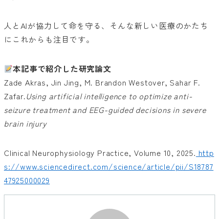
人とAIが協力して命を守る、そんな新しい医療のかたち
にこれからも注目です。
本記事で紹介した研究論文
Zade Akras, Jin Jing, M. Brandon Westover, Sahar F.
Zafar.
Using artificial intelligence to optimize anti-
seizure treatment and EEG-guided decisions in severe
brain injury
Clinical Neurophysiology Practice, Volume 10, 2025.
http
s://www.sciencedirect.com/science/article/pii/S18787
47925000029