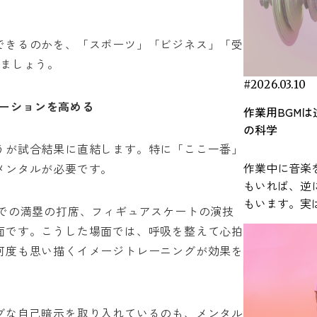
見をもとに、
常で取り入れ
できるのかを、「スポーツ」「ビジネス」「受
します。 研究で明らかになった音楽による
きましょう。
ストレス軽減効果 音楽がストレ
与える可能性
#2026.03.10
分野で数多く
ーションを高める
作業用BGM
近年の研究で
の科学
なリラックス
うが試合結果に直結します。特に「ここ一番」
わる生理反応
作業中に音楽
メンタルが必要です。
とが報告されています。
もいれば、逆
感じたとき、
もいます。実
系が連動して
球での満塁の打席、フィギュアスケートの演技
なく、脳の働
を担うのが、
面です。こうした場面では、呼吸を整えて心拍
まざまな要因
構成される「
何度も思い描くイメージトレーニングが効果を
ます。 本記事では、研究論文などの知見を
反応システム
もとに、作業
ルチゾールな
法を科学的な視点
分泌され、心
BGMの効果
ブな自己暗示を取り入れているのも、メンタル
が引き起こされます。 音