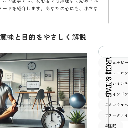
。この記事では、初心者でも無理なく始められ
ソードを紹介します。あなたの心にも、小さな
意味と目的をやさしく解説
SEARCH & TAG
#ウェルビ
#ニューロ
#ブレイン
#マインド
#メンタル
#ワークラ
#睡眠