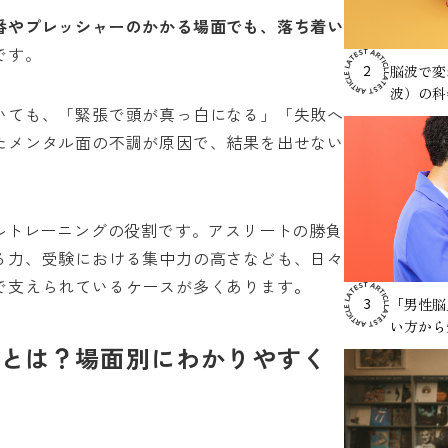
番やプレッシャーのかかる場面でも、落ち着い
です。
脳波で変
2
波）の科
いても、「緊張で頭が真っ白になる」「失敗へ
たメンタル面の不調が原因で、結果を出せない
ルトレーニングの役割です。アスリートの勝負
る力、受験における集中力の高さなども、日々
で支えられているケースが多くあります
。
「男性脳
3
い方から
とは？場面別にわかりやすく