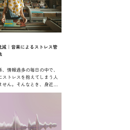
%低減｜音楽によるストレス管
法
係、情報過多の毎日の中で、
にストレスを抱えてしまう人
ません。そんなとき、身近に
が心身の状態に影響を与える
ことが、近年の研究で報告さ
れやすく、通勤中や作業中、
まざまな場面で活用されてい
では、研究で示されている知