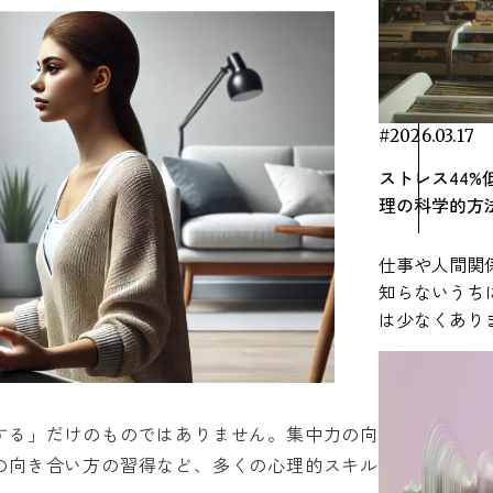
RECENT ARTICLE
#2026.03.17
ストレス44
理の科学的方
仕事や人間関
知らないうち
は少なくあり
ある「音楽」
可能性がある
れています。 音楽は特別な準備がなくても
生活に取り入
する」だけのものではありません。集中力の向
就寝前などさ
の向き合い方の習得など、多くの心理的スキル
ます。本記事