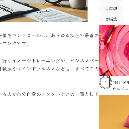
#瞑想
#脳波
RANKING
感情をコントロールし、あらゆる状況で最善の
ーニングです。
に行うイメージトレーニングや、ビジネスパー
呼吸法やマインドフルネスなども、すべてこの
“脳汁が
1
カニズム
ゆる人が自分自身のメンタルケアの一環として