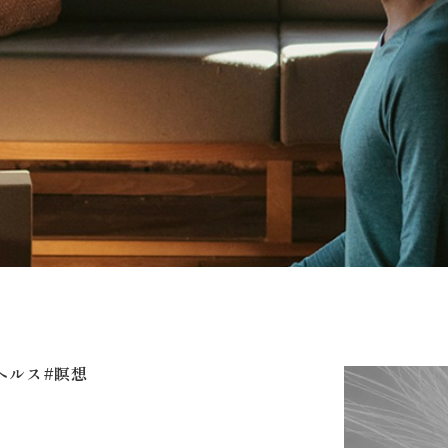
ヘルス
#瞑想