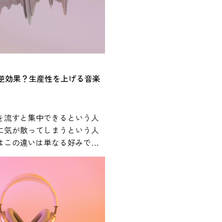
音楽とストレスの関係や、日
やすい活用方法について紹介
スに影響を
については、心理学や医学の
の研究が行われてきました。
は逆効果？生産性を上げる音楽
は、音楽を聴くことが心理的
感だけでなく、ストレスに関
にも関係する可能性があるこ
を流すと集中できるという人
 人間がストレスを
に気が散ってしまうという人
体内では自律神経系と内分泌
はこの違いは単なる好みでは
反応します。特に重要な役割
きや作業内容、音環境などさ
視床下部・下垂体・副腎から
と関係している可能性があり
HPA軸」と呼ばれるストレス
です。この仕組みによってコ
用BGMの効果や適切な活用方
どのストレス関連ホルモンが
から解説します。 作業用
拍数の上昇や緊張などの反応
は本当にある？科学研究からわ
楽は、このような