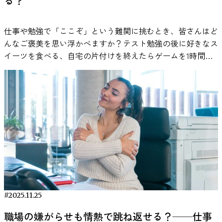
る？
が活性化し、ドーパミンが放出されることが報告されていま
してもう一つは音を聞かずに休息する条件です。その後、研
す。これは、Salimpoorら（2011）の研究で示されており、
究者はストレス反応を評価するために、唾液中のコルチゾー
仕事や勉強で「ここぞ」という難関に挑むとき、皆さんはど
音楽体験が神経化学的な反応を引き起こすことが明らかにな
ルや唾液αアミラーゼといった生理指標、さらに心拍数や主
んなご褒美を思い浮かべますか？テスト勉強の後に好きなス
っています。 ドーパミンは「快感」や「動機づけ」に関与
観的なストレス評価などを測定しました。 その結果、音楽
イーツを食べる、自宅の片付けを終えたらゲームを1時間だ
する神経伝達物質として知られています。 ここで重要なの
を聴いたグループでは、ストレス課題の後に自律神経系の反
けプレイする――子どもの頃も大人になった今も、「これが
は、「どの音楽でも同じ反応が起きるわけではない」という
応が回復する過程に特徴的な違いが見られました。特に唾液
終わったら○○しよう」と自分にご褒美を用意して頑張った
点です。研究では、本人が好ましいと感じる音楽を聴いたと
αアミラーゼの値については、音楽を聴いた参加者のほうが
経験がある人は多いはずです。 では、そのご褒美の「中
きに、より強い報酬系の反応が観察されています。 そのた
比較的早く基準値へ戻る傾向が確認されました。研究者はこ
身」を自分で選べるとしたら、パフォーマンスはどう変わる
め、自分にとって心地よいと感じる音楽が気分を変化させ、
の結果から、音楽の聴取が人間の心理生物学的ストレスシス
のでしょうか。「与えられた賞品」より「自分で選んだ賞
その結果として作業への取り組みやすさに影響する可能性が
テムに影響を与える可能性があると結論づけています。 ス
品」の方が人は頑張れるのか――そんな素朴な疑問に挑んだ
あります。 生産性が向上するメカニズム 作業用BGMの効果
トレスについては、こちらの記事でも詳しく説明していま
興味深い実験研究が報告されました。 こうした問いに正面
は、主に次の2つのメカニズムで説明されています。 1. 外部
す。 ・私たちはなぜ緊張するのか？：緊張のメカニズムと
から取り組んだのが、2025年に発表された論文 「Reward
ノイズのマスキング効果 音楽には、周囲の雑音を覆い隠す
コントロール方法 医療分野で音楽療法が活用されている理
Choices: Experimental Evidence on Cognitive Task
「マスキング効果」があります。特にオープンオフィスのよ
由 音楽は娯楽としてだけでなく、医療分野でも補助的な介
Performance」 です。この研究は、「ご褒美を選べること」
うな環境では、断続的に聞こえる会話音が集中を妨げる要因
入手法として利用されています。このような方法は一般的に
が認知課題のパフォーマンスを本当に高めるのかを実験的に
#2025.11.25
になることが知られています。 一定の音（ホワイトノイズ
「音楽療法」と呼ばれ、患者の心理的状態や生理反応に対す
検証しています。 研究の背景：モチベーション研究が示す
や環境音など）を流すと、こうした突発的な音が目立ちにく
る影響が研究されています。 医学研究では、音楽を聴くこ
職場の嫌がらせも情熱で跳ね返せる？──仕事
「報酬」と「選択」の関係 人のやる気（モチベーション）