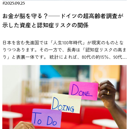
た調査で、音楽を聴いているときの方が気分が良好で、自己
に影響を与える可能性については、脳の働きとの関係からも
ストレスにしなやかに耐える力になり、別の人の情熱はスト
#2025.09.25
足感を得て意欲を高める傾向があるようです。こうした背景
評価によるパフォーマンスが高かったと報告されています。
研究が行われています。人間がストレスを感じたときには、
レスに押しつぶされやすくしてしまう——そんな“質の違
から、「報酬」を与える際にも受け手に選ばせてみたら効果
お金が脳を守る？──ドイツの超高齢者調査が
一方で、言語課題や記憶課題においては、歌詞付き音楽が成
視床下部や扁桃体、海馬、前頭前野といった複数の脳領域が
い”があることが研究で示されています。 この記事では、職
が変わるのでは？という発想に着目したのが今回の研究で
績を低下させるという研究結果もあります（Perham &
関与します。これらの領域は感情の処理や記憶、意思決定な
示した資産と認知症リスクの関係
場でのネガティブな関わり（ソーシャル・アンダーマイニン
す。 研究の内容：「選べる報酬」はパフォーマンスに影響
Currie, 2014）。 総合的に見ると、 単純作業や反復作業では
どに関わる重要な部位です。 興味深いことに、音楽を聴い
グ）と、仕事への情熱が社員の「辞めたい気持ち」にどのよ
するのか 今回紹介する研究では、「報酬を自分で選べるこ
プラスに働く場合がある 言語処理を伴う複雑な課題ではマ
たときにもこれらの脳領域が活動することが神経科学の研究
うに作用するのか、わかりやすく解説します。 職場の「陰
と」が認知課題のパフォーマンスに与える効果を実験的に検
日本を含む先進国では「人生100年時代」が現実のものとな
イナスに働く可能性がある 個人差が大きい というのが、現
で報告されています。音楽は聴覚刺激として脳に入力される
湿な妨害」──ソーシャル・アンダーマイニングとは？ ま
証しました。オランダやベルギーの研究者らは実験室実験を
りつつあります。その一方で、長寿は「認知症リスクの高ま
在の研究から読み取れる事実です。 生産性を高める作業用
だけでなく、感情や記憶と結びついた複雑な神経ネットワー
ず押さえておきたいのが、研究で扱われているソーシャル・
行い、参加者にいくつかの課題に取り組んでもらっていま
り」と表裏一体です。 統計によれば、80代の約15％、90代
BGMの科学的な選び方 作業用BGMの効果は、単に「どのジ
クを活性化させることが知られています。 こうした神経活
アンダーマイニングという概念です。聞き慣れない言葉です
す。その際、二つの条件を操作しました。 一つは報酬選択
では3割を超える人が認知症を抱えており、100歳以上では実
ャンルが良いか」という問題ではありません。研究を踏まえ
動の変化が、自律神経系の調整やホルモン分泌などの生理反
が、簡単に言えば「職場における陰湿な妨害行為」のことを
の有無です。全参加者に課題の成功報酬として有形のご褒美
に6割以上にのぼります1。こうした状況を踏まえると、高齢
ると、生産性に影響するのはジャンルよりも、音楽が持つ構
応と関連する可能性があると考えられています。音楽が人間
指します。たとえば、上司が意図的に部下を無視したり、同
（具体的な景品）を用意しましたが、グループによって「複
化が進む社会において認知症は避けて通れない大きな課題だ
造的な特性と作業内容との適合性です。 音楽は気分や覚醒
のストレス反応に与える影響については現在も研究が続けら
僚が陰で悪口を広めたり、わざと協力しないことで相手の評
数の選択肢から好きな報酬を選べる」場合と「報酬があらか
といえるでしょう。 では、認知症になるリスクを左右する
水準に影響を与える一方で、同時に認知資源も消費します。
れており、脳・神経・内分泌系の相互作用の観点から理解が
価を落とそうとしたりする行為がこれに当たります。 重要
じめ指定され選べない」場合に分けたのです。 もう一つは
要因にはどのようなものがあるのでしょうか。遺伝や年齢と
そのため、生産性を高める作業用BGMを選ぶには、「気分
進められています。 ストレス軽減に効果的とされる音楽の
なのは、そうしたネガティブな言動が「意図的に行われてい
課題の難易度です。用意された課題には比較的取り組みやす
いった変えることのできない要因に加えて、生活習慣や教育
への作用」と「認知負荷」の両方を考慮する必要がありま
特徴 音楽がストレスの感じ方や心理状態に影響する可能性
る」と被害者が感じる点です。つまり、ただ機嫌が悪いから
い「簡単な課題」と、頭を使う複雑な「難しい課題」があ
歴、社会的なつながりなど、後天的に変えることが可能な要
す。 歌詞付き音楽が集中力に影響するメカニズム 歌詞のあ
については、多くの研究が行われていますが、すべての音楽
冷たかったというより、「相手を陥れよう」という悪意を持
り、参加者はどちらか一方の条件でテストされました。要す
因も数多く報告されています。 さらに近年では、社会経済
る音楽が集中を妨げる可能性があるのは、感覚的な問題では
が同じように作用するわけではありません。研究では、音楽
った振る舞いだと受け取られる場合、それがソーシャル・ア
るに実験は、報酬選択の有無 × 課題の難易度（簡単・難し
的な格差にも注目が集まっています。収入や資産の多寡が健
なく、認知心理学で説明されています。 人のワーキングメ
のテンポや音響的特徴、さらに個人の音楽嗜好などが心理的
ンダーマイニングにあたります。 職場のネガティブな関わ
い）という2×2の条件設定になっています。 この実験で
康全般に影響を及ぼすことはよく知られていますが、脳の老