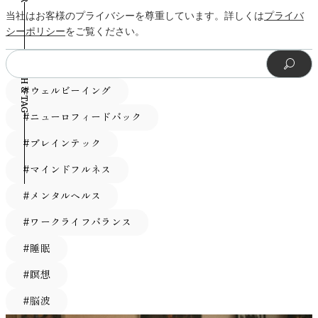
は、資産の影響を考慮に入れると相対的に弱く見えました。
を高めると考えられます。反対に、一定のパターンが繰り返
環境が静かな背景音として知覚されることで、落ち着いた心
き上がるような、内発的動機づけに支えられています。 こ
の環境や状況にも強く影響されます。たとえば、騒音や気
思えるご褒美があることで、参加者はより集中力を発揮し、
当社はお客様のプライバシーを尊重しています。詳しくは
プライバ
言い換えれば、『今どれだけの収入があるか』よりも、『こ
される音楽や、音量変化が比較的安定している音環境は、注
理状態と関連する可能性が指摘されています。 参考：
うした調和型パッションには、実証研究でも興味深い効果が
温、照明などの物理的環境が集中力を妨げ、間接的にやる気
粘り強く取り組むようになります。 一方、簡単な課題では
シーポリシー
をご覧ください。
れまでの人生でどれだけ資産を築いてきたか』の方が、認知
意を過度に奪いにくい傾向があります。 さらに、雨音や川
Alvarsson, J. J., Wiens, S., & Nilsson, M. E. (2010). Stress
示されています。仕事に対する満足度が高く、日々のパフォ
を削ぐことがあります。 さらに、長時間の仕事や人間関係
元々楽に達成できるため、報酬へのこだわりがパフォーマン
症予防に対してより強い影響を与えている可能性が示されま
SEARCH & TAG
のせせらぎといった自然音は、注意回復理論（Attention
recovery during exposure to nature sound and environmental
ーマンスも安定しやすく、心理的な幸福感にもつながりやす
のストレス、過度なプレッシャーも脳に負荷を与え、モチベ
スに響く余地は小さいのでしょう。言い換えれば、課題が難
した。 富が認知症リスクを下げるメカニズム 研究チーム
Restoration Theory）の文脈で研究されており、精神的疲労
noise. International Journal of Environmental Research and
いという報告が重ねて示されているのです。 また、過度な
ーションを低下させる要因になります。心理的ストレスが蓄
しくなるほど人は追加のインセンティブを必要とし、そのイ
は、この背景についていくつかの視点から解釈を加えていま
#ウェルビーイング
の回復と関連する可能性が示唆されています。これらは音楽
Public Health, 7(3), 1036–
ストレスで気力が尽きてしまう“燃え尽き（バーンアウ
積すると、自律神経が乱れ、慢性的な疲労感や無気力感を引
ンセンティブは自分に合ったものであるほど効果的だという
す。まず注目されるのは「認知予備力（Cognitive
というよりも環境音ですが、作業用BGMとして利用される
1046.https://pubmed.ncbi.nlm.nih.gov/20617017/ 好きな音楽
ト）”に陥りにくいだけでなく、結果として離職しにくい傾
き起こす可能性もあります。 特に在宅勤務などで生活空間
#ニューロフィードバック
ことです。 実際、選択の自由そのものが人に「自分で決め
Reserve）」という考え方です。 富裕層は教育や趣味、知的
ことが多いのは、刺激の予測可能性と安定性が高いためと考
が心理的ストレスの感じ方に関係する可能性 音楽の心理的
向も確認されています。仕事に向かう姿勢そのものが健全で
と仕事空間の境界が曖昧な場合、オン・オフの切り替えが難
ている」という充実感を与え、脳の報酬系を活性化すること
活動の機会に恵まれており、その積み重ねが脳に“余力”をも
#ブレインテック
えられます。 環境音楽については、こちらの記事でも詳し
効果を研究する際には、音楽の客観的な特徴だけでなく、個
あるため、逆境にあっても揺らぎにくいと考えられていま
しく、やる気が起きにくいという人も少なくありません。
も神経科学の研究で示唆されています。加えて、自分の好き
たらし、老化や病気の影響を受けにくくすると考えられま
く紹介しています。 ・環境音楽とは？アンビエントミュー
人の音楽嗜好も重要な要因として扱われています。研究で
す。 一方、強迫型パッションは、仕事に強くひきつけられ
#マインドフルネス
タスクが大きすぎる｜脳が「負担」と感じて動けなくなる
なご褒美であれば達成したときの喜びもひとしおです。 今
す。加えて、質の高い医療や介護サービスにアクセスしやす
ジックとの違いとおすすめアーティスト10選 作業用BGMの
は、個人が好む音楽を聴くことによって、感情状態やストレ
ているものの、その源にあるのは「やらなければならない」
やる気が出ない理由のひとつに、目の前のタスクが「大きす
回の研究は、この「選ぶ楽しさ」と「欲しいものが手に入る
いことも、認知症の進行を抑えるうえで有利に働く可能性が
#メンタルヘルス
効果を高めるための実践的な使い方 音環境の研究では、作
スの主観的評価が変化する可能性があることが報告されてい
という義務感や不安です。仕事を通して自分の価値を保とう
ぎる」と脳が認識してしまうことがあります。脳は負荷の大
嬉しさ」の相乗効果が発揮されるのは、高い認知的努力を要
あります。さらに、経済的不安が少ないことで慢性的なスト
業用BGMの音の種類だけでなく、音量や聞こえ方、周囲の
ます。 音楽は感情や記憶と深く結びついた刺激であり、特
とする気持ちが強く、気づけば生活の多くを仕事が占め、心
#ワークライフバランス
きな作業を避けようとする傾向があり、特に「どこから手を
する局面であることを示したと言えるでしょう。 現実社会
レスが軽減され、それが脳への悪影響を抑えている点も見逃
環境音との関係なども作業体験に関わる要素とされていま
定の楽曲が過去の経験や感情と関連して想起されることがあ
の余裕が失われやすくなります。 このタイプの情熱を持つ
つければよいかわからない」と感じたときには、行動を先延
への示唆も明確です。職場や教育の場で、人々に難度の高い
せません。 一方で、収入そのものは認知症リスクの低下と
#睡眠
す。つまり、同じ音楽でも聞き方や環境によって、集中しや
ります。このため、同じ音楽でも人によって心理的反応が異
人は、他者からの評価や小さなトラブルにも反応しやすく、
ばしにしやすくなります。 この現象は、心理学で「認知的
プロジェクトや課題へ取り組んでもらう際には、一律の報酬
直接は結びつきませんでした。これは、分析に「資産」とい
すさは変わる可能性があります。 ここでは、作業用BGMを
なることが知られています。 実験研究では、参加者が自分
ストレスを抱え込みやすい傾向があります。研究でも、強迫
#瞑想
負荷」と呼ばれ、タスクの量や難易度が高まることで脳が情
を与えるよりも、いくつかの選択肢を提示して本人に選ばせ
う要素を入れると、資産の影響があまりに強いために、収入
日常の作業環境で活用する際に意識されることが多いポイン
で選んだ音楽を聴いた場合に、感情状態やリラックス感に変
型パッションが高いほど葛藤や不安が増し、バーンアウトの
報処理を回避しようとする状態です。また、失敗への恐れや
る方が効果的かもしれません。 たとえば社員に目標達成イ
#脳波
の効果が見えにくくなってしまうからだと研究者は説明して
トを整理します。 イヤホンとスピーカーでは音の感じ方が
化が見られることが報告されています。こうした結果から、
リスクや離職意向が高まることが示されています。熱心に働
完璧主義が加わると、なおさら手がつけにくくなります。
ンセンティブを出すなら、現金・商品券・休暇・ガジェット