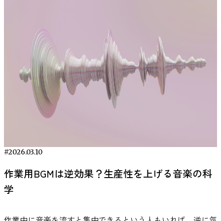
寝前などさまざまな場面で活用されています。本記事では、
研究で示されている知見をもとに、音楽とストレスの関係
や、日常で取り入れやすい活用方法について紹介します。
研究で明らかになった音楽によるストレス軽減効果 音楽が
ストレスに影響を与える可能性については、心理学や医学の
分野で数多くの研究が行われてきました。近年の研究では、
音楽を聴くことが心理的なリラックス感だけでなく、ストレ
スに関わる生理反応にも関係する可能性があることが報告さ
れています。 人間がストレスを感じたとき、体内では自律
神経系と内分泌系が連動して反応します。特に重要な役割を
担うのが、視床下部・下垂体・副腎から構成される「HPA
軸」と呼ばれるストレス反応システムです。この仕組みによ
#2026.03.10
ってコルチゾールなどのストレス関連ホルモンが分泌され、
心拍数の上昇や緊張などの反応が引き起こされます。 音楽
作業用BGMは逆効果？生産性を上げる音楽の科
は、このようなストレス反応に関係する心理生物学的システ
学
ムに影響を与える可能性がある刺激として研究されていま
す。実際に、音楽を聴くことによってストレス後の生理反応
作業中に音楽を流すと集中できるという人もいれば、逆に気
の回復過程に違いが見られることが報告されており、音楽が