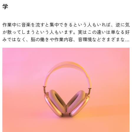
は、このようなストレス反応に関係する心理生物学的システ
の再現性などを含む概念です。 圧縮率の高い音源では細か
業中の音環境を調査した研究では、音楽が完全な無音状態と
学
ました。 統計的にも、調和型パッションの高いグループで
より達成感や満足感が得られ、次の行動へのやる気が自然と
ムに影響を与える可能性がある刺激として研究されていま
な音の情報が省略される場合がありますが、高音質の音源で
は異なる心理的な作業環境を作り出す可能性が示唆されてい
は、妨害と退職意向のつながりがほとんど見られないほどに
湧いてくるという好循環が生まれます。 音楽と香りの活用
す。実際に、音楽を聴くことによってストレス後の生理反応
は空間的な広がりや微細な音のニュアンスがより再現されま
ます。音楽が背景音として存在することで、外部の雑音が目
縮小しており、情熱がストレスに対する防波堤のように働い
｜感覚刺激で脳を活性化させる 音楽や香りといった「感覚
作業中に音楽を流すと集中できるという人もいれば、逆に気
の回復過程に違いが見られることが報告されており、音楽が
す。こうした違いは必ずしも作業効率を直接左右するもので
立ちにくくなる場合があり、その結果として作業環境の快適
ているのが確認されています。 理不尽な場面に直面して
刺激」は、やる気や集中力に対して即効性のあるアプローチ
が散ってしまうという人もいます。実はこの違いは単なる好
ストレス管理の補助的な手段として注目されています。 参
はありませんが、長時間音を聞き続ける作業環境では、聞き
性が変化する可能性があります。 ただし、音楽が集中に与
も、「それでもこの仕事が好きだ」「自分にとって意味のあ
として知られています。これらは、脳の覚醒レベルや感情調
みではなく、脳の働きや作業内容、音環境などさまざまな要
考：Thoma, M. V., La Marca, R., Brönnimann, R., Finkel, L.,
疲れの感じ方などに影響する可能性があります。 そのた
える影響は、作業内容や個人差によって異なることも報告さ
る仕事だから続けたい」という内側からの動機づけが、気持
整機能に直接働きかけるため、短時間で気分を切り替える手
因と関係している可能性があります。 本記事では、研究論
Ehlert, U., & Nater, U. M. (2013). The effect of music on the
め、作業用BGMを習慣的に利用する場合は、音源や再生環
れています。特に言語を扱う作業では歌詞のある音楽が注意
ちを大きく揺らがせずに踏みとどまらせているのかもしれま
段として有効です。 音楽を聴くことは、脳の報酬系を活性
文などの知見をもとに、作業用BGMの効果や適切な活用方
human stress response. PLOS ONE, 8(8),
境の質にも目を向けることで、より快適な音環境を整えられ
を分散させる場合があるため、研究ではインストゥルメンタ
せん。 一方で、強迫型パッションが強い人の場合はまった
化させ、やる気やポジティブな感情を引き出すことが科学的
法を科学的な視点から解説します。 作業用BGMの効果は本
e70156.https://www.ncbi.nlm.nih.gov/pmc/articles/PMC37340
る場合があります。 科学的に検証された作業用BGMとは 作
ル音楽などが用いられることもあります。 こちらの記事も
く逆の傾向が見られました。ネガティブな行動を受けると、
に示されています。Salimpoor et al. (2011)の研究では、音楽
当にある？科学研究からわかっている事実 「作業用BGMに
音楽が人間のストレス反応に与える影響を調べた研究 音楽
業用BGMを選ぶ際、多くの場合はプレイリストやジャンル
チェック ・集中力を高める音楽の選び方｜科学的に効果が
その影響が増幅し、「もう続けられない」と感じやすくなる
を聴いている際に2段階でドーパミンが放出されることが明
は本当に効果があるのか？」という疑問は、多くの人が一度
とストレス反応の関係を検証した研究として、2013年に発表
を基準に選ばれます。しかし近年では、音楽の効果を主観で
ある5つのポイント 就寝前の音楽と睡眠前の心理状態 睡眠と
のです。統計的にも、強迫型パッションの高いグループで
らかになりました。 まず、好きな曲の盛り上がりを『予
は抱いたことがあるのではないでしょうか。結論から言え
された「The effect of music on the human stress
はなく生体データをもとに検証するアプローチも登場してい
音楽の関係についても研究が進められています。睡眠研究の
は、妨害と退職意向の結びつきがさらに強まり、情熱が低い
測』している段階でドーパミンが分泌され、ワクワクした気
ば、作業用BGMの効果は“条件付きで確認されている”という
response」という論文があります。この研究では、健康な
ます。 その一例が VIE Tunes（ヴィーチューンズ） です。
分野では、就寝前に音楽を聴く習慣が睡眠前の心理状態に関
人よりも急激に「辞めたい気持ち」が高まることが確認され
持ちが生まれます。そして、実際にその曲のクライマックス
のが、現在の科学的な見解です。 音楽が人間の脳や感情に
成人女性60名を対象に、音楽がストレス反応にどのような影
VIE Tunesは、音楽を聴いたときの脳の状態を測定し、その
連する可能性が報告されています。 いくつかの研究では、
ています。 仕事に強く依存し、「結果を出さなければ」と
に差し掛かり、強い快感を感じた際に、さらにもう一度ドー
影響を与えることは、多くの心理学・神経科学研究で示され
響を与えるかが実験的に調査されました。 研究では、参加
変化を分析することで効果が確認された楽曲のみを「ニュー
就寝前に落ち着いた音楽を聴くことによって、主観的な睡眠
いう思いに支えられているからこそ、妨害を受けたときに怒
パミンが放出されます。 この『期待』と『実際の快感』と
ています。ただし、すべての作業に一律で効果があるわけで
者に心理的ストレスを誘発する実験として知られる「Trier
ロミュージック」として配信している音楽サービスです。
の質や入眠までの時間に変化が見られる場合があることが示
りや失望が大きくなり、強い逃避反応につながってしまうの
いう2段階の報酬が、音楽を聴くことの喜びにつながってい
はありません。音楽の種類や作業内容、個人差によって結果
Social Stress Test（TSST）」が実施されました。このテス
ニューロミュージックの効果を検証した研究については、
されています。音楽を聴くことで注意がリラックスした状態
かもしれません。情熱そのものは強いのに、むしろ心の負担
ると考えられています。 一方、香り（アロマ）は嗅覚を通
は変わります。 ここでは、査読付き論文などで明文化され
トは、人前でのスピーチや計算課題などを通じて強い社会的
2023年に海外の学術誌 Frontiers に論文が採択されています
へ移行し、就寝前の精神的緊張が和らぐ可能性があると考え
が増えてしまうという、どこか皮肉な結果が浮かび上がって