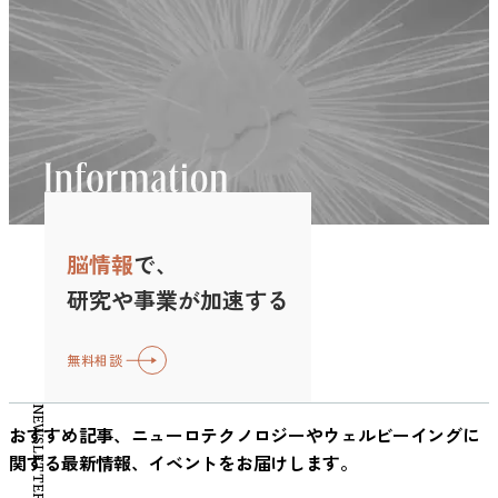
プに分ける「四分位」という方法が使われました。つまり、
法則では、覚醒水準が低すぎても高すぎてもパフォーマンス
果を決めるわけではなく、メロディやハーモニーなど複数の
う気持ちを変化させるかもしれない──そう仮説を立てたの
ます。 やる気が出ない原因とは？脳・環境・タスクの3つの
のメカニズムとして「嗜好との一致」、すなわち自分の好み
収入や資産が少ない層から最も多い層までを均等に区切り、
は下がり、中程度の状態で最も高くなるとされています。
音楽要素が組み合わさることで心理的反応が形成されると考
です。 参考：Duffy, M. K., Ganster, D., & Pagon, M. (2002).
視点から解説 やる気が出ない状態には、誰もが一度は直面
に合った報酬を得られることが重要な役割を果たすことが示
それぞれのグループで認知症リスクにどのような差があるか
テンポが速い音楽は一般に覚醒水準を高めやすく、遅い音楽
えられています。 参考：Pelletier, C. L. (2004). The effect of
Social undermining in the workplace. Academy of Management
します。その背景には、単なる「怠け」では説明できない、
されました。 報酬を自由に選べた参加者は、用意された景
を比較したのです。 結果：資産と認知症に強い関係 統計解
は比較的落ち着いた状態を保ちやすいと考えられています。
music on decreasing arousal due to stress: A meta-analysis.
Journal, 45(2), 331–351.
脳の働きや環境要因、タスクの構造といった複数の要素が関
品の中から自分が最も欲しいもの・好きなものを選択できま
析の結果はきわめて明快でした。資産が多い人ほど認知症の
ただし、最適な覚醒水準は作業の難易度によって変わりま
Journal of Music Therapy, 41(3), 192–214.
https://psycnet.apa.org/record/2002-13600-002 「仕事への
係しています。 ここでは、科学的・心理学的な視点から
す。当然ながら人それぞれ「ご褒美に何を魅力に感じるか」
リスクが低いという強い関連が確認されたのです。 この結
す。単純で反復的な作業ではやや高い覚醒水準が有利に働く
https://pubmed.ncbi.nlm.nih.gov/15327345/ 自然音やアンビ
情熱」には２種類ある？──調和型パッションと強迫型パッ
「やる気が出ない理由」を整理し、今後の対処法につなげて
は異なるため、選択の自由があると各自が自分にとって価値
果は、参加者の年齢や性別、健康状態といった影響を統計的
場合がありますが、複雑で高度な思考を要する作業では、過
エント音楽がリラックス感と関連する理由 音楽だけでな
ション 「仕事が大好き！」という情熱は、一見するとポジ
いきましょう。 脳と感情の関係｜「やる気」は感情ではな
の高い報酬を手にすることになります。研究チームは、この
に取り除いたうえで、資産の違いによる認知症リスクを比較
度な刺激がパフォーマンスを低下させる可能性があります。
く、自然環境の音が心理状態に与える影響についても研究が
ティブなエネルギー源に思えます。しかし、研究者たちは、
く神経系の仕組み やる気は一時的な気分や感情の問題と思
「報酬と個人の嗜好のマッチ度」がパフォーマンスを押し上
することで導かれました。分析には「ロジスティック回帰」
そのため、「最適なBPMは何か」という問いに一律の答えは
行われています。環境心理学の研究では、水の流れる音や風
この仕事への情熱には２つのタイプが存在すると指摘しま
われがちですが、実際には脳内で分泌される神経伝達物質と
げる原動力になっていることを突き止めました。 実際、難
という統計手法が用いられ、リスクの強さは「オッズ比」と
ありません。重要なのは、自分の作業がどの程度の集中と認
の音などの自然音を聞くことで、心理的な回復感やリラック
脳情報
で、
す。カナダの心理学者ヴァレランらの提唱する「デュアル・
密接に関係しています。特に「ドーパミン」という物質が重
しい課題の条件では報酬選択の有無がパフォーマンスに与え
いう指標で示されています。オッズ比が1より小さいほどリ
知負荷を必要としているかを基準に、覚醒水準を調整すると
ス感が報告される場合があることが示されています。 たと
モデル」によれば、情熱には調和型（ハーモニアス）と強迫
要な役割を担っており、このドーパミンの分泌量や働きが低
研究や事業が加速する
る効果の背後に、この嗜好の一致度が統計的に介在していた
スクが低いことを意味します。 具体的には、資産が最も少
いう視点です。 ジャンルではなく“音響特性”で選ぶ クラシ
えば、自然環境音と都市環境音を比較した研究では、自然音
型（オブセッシブ）の２種類があるといいます。 調和型パ
下すると、やる気や意欲を感じにくくなります。 ドーパミ
（媒介していた）ことがデータから示されています。一方、
ない層と比べると、下から2番目の層では認知症になるオッ
ックやローファイといったジャンル名は分かりやすい指標で
を聞いた参加者の方が、主観的なストレス評価が低くなる傾
ッションとは、『やりたいからやる』という感覚に根ざし、
ンは「報酬」に対して反応する性質があり、「何かを達成で
簡単な課題ではそもそも課題が容易なためか、嗜好に合った
ズが0.23倍となり、非常にリスクが低いことが示されまし
無料相談
すが、研究の観点ではそれ自体が効果を決定するわけではあ
向が報告されています。こうした結果は、自然環境の音が人
自分の意思で柔軟にコントロールできている情熱です。 自
きそう」「見返りがある」と認識したときに分泌されやすく
報酬かどうかで成績に有意な差は生じませんでした。 考
た。同様に、資産がより多い層ではオッズが0.05倍と、極め
りません。より重要なのは、音楽の持つ音響的特徴です。
間の心理的回復に関係する可能性を示唆しています。 アン
分の意志で仕事に取り組めているため、努力していても心に
なります。そのため、目標が漠然としていたり、達成感を感
察：仕事や学習の現場に応用できる「選べる報酬」の力 こ
NEWSLETTER
て低いことがわかりました。 年齢や性別、健康状態といっ
たとえば、音量や強弱の変化が激しい音楽は注意を引きやす
ビエント音楽は、こうした自然音や持続的な音響を取り入れ
余裕があり、生活全体のリズムも崩れにくいという特徴があ
じにくい作業に対しては、やる気が起こりにくいという特徴
おすすめ記事、ニューロテクノロジーやウェルビーイングに
の研究から、「ただ報酬を与えればいい」というものではな
た他の要因を考慮に入れても、この傾向は揺るぐことはあり
く、認知資源を消費する可能性があります。また、旋律やリ
た音楽ジャンルであり、明確なリズムよりも空間的な音響を
ります。仕事への没頭とプライベートのバランスが自然と取
があります。 環境要因とストレス｜外的な刺激がモチベー
関する最新情報、イベントをお届けします。
く、報酬の内容を本人の好みに合致させることの大切さが浮
ませんでした。 一方で、月々の収入と認知症リスクの関係
ズムが極端に複雑で予測が難しい音楽も、脳内での処理負荷
特徴とすることが多い音楽です。研究では、このような音響
れており、「この仕事が好きだ」という気持ちが内側から湧
ションを左右する やる気は本人の意思だけではなく、周囲
かび上がってきます。難しい課題では「これが欲しい！」と