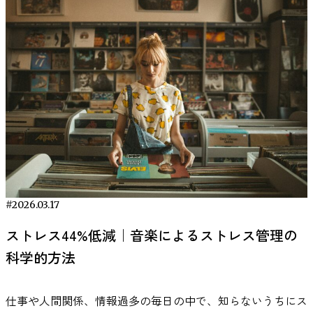
います。 実際に資産を外してデータを再解析してみると、
RECENT ARTICLE
変わる 同じ音楽であっても、イヤホンで聞く場合とスピー
音楽の心理的効果は楽曲の構造だけでなく、個人の好みや経
いているように見えても、内側ではプレッシャーに押されて
そのため、作業を始める前にタスクを細かく分割し、取りか
など複数の報酬プランから好きなものを選べるようにした
収入が高い人ほど認知症になりにくい傾向が一部で確認され
カーで聞く場合では、音の聞こえ方や作業への影響が変わる
験とも関係していると考えられています。 音楽と記憶の関
消耗が進みやすい情熱のあり方と言えます。 このように、
かりやすい単位にすることが有効です。最初の一歩を小さく
り、学生に課題達成のご褒美を与えるなら、図書カード・お
ました。つまり、収入にも一定の関係はあるものの、資産の
可能性があります。 イヤホンは耳元で直接音を再生するた
係に着目した商品「うたメモリー」については、こちらをご
同じ「情熱」でもその質によって働き方や心の状態は大きく
することで、脳に「できそう」という印象を与え、やる気を
菓子・特別な活動機会など複数用意して選ばせたりするとい
持つ影響力の方がずっと大きいのです。 高齢社会政策への
め、外部の音を遮断しやすいという特徴があります。周囲の
覧ください。 https://uta-memory.com/ 音楽でストレスを
変わります。周りを見渡してみても、仕事を楽しみながら取
引き出しやすくなります。 参考：お金をあげるのは逆効
った工夫です。 これにより各人が「自分にとって一番嬉し
応用可能性 この研究の意義は、単に「お金持ちは認知症に
雑音が多い環境では、こうした遮音効果によって音環境を一
軽減するための日常的な活用方法 音楽が心理状態や生理反
り組む人もいれば、仕事に熱心なのにどこか余裕がなく、い
果！？子どものやる気を出させる教育方法！ 即効でやる気
いご褒美」を得られるため、より意欲的に困難に挑戦できる
なりにくい」という話にとどまりません。著者らは「経済的
定に保ちやすくなる場合があります。 一方で、スピーカー
応に影響を与える可能性については、多くの研究が行われて
つも緊張しているように見える人がいますよね。 今回の研
を出す方法7選｜科学的に効果があるアプローチを紹介 やる
可能性があります。実際、社員がポイントを貯めて好きな報
不平等を是正することが、認知症の社会的負担を減らす有効
で音を流す場合は、音が空間全体に広がるため、環境音の一
いますが、その効果は実験室の環境だけでなく、日常生活の
究が明らかにしたのは、こうした「調和型」と「強迫型」と
気が出ないとき、「とにかく早くスイッチを入れたい」と思
酬と交換できる社内表彰制度や、子供がご褒美シールを貯め
な方策になり得る」と指摘しています。 高齢者の生活を支
部として感じられることがあります。このような聞こえ方
中での聴き方にも関係すると考えられています。実際、音楽
いう情熱の違いが、職場でのネガティブな言動に直面したと
う人は多いはずです。 ここでは、心理学や脳科学、行動習
て好きなおもちゃと引き換える仕組みは、こうした理にかな
える資産形成や再分配政策は、医療費や介護費用の抑制とい
は、音楽を強く意識せずに作業を続けたい場合に適している
心理学の研究では、人がどのような状況で音楽を利用するか
き──つまり、評価を下げられたり足を引っ張られたりする
慣に基づいた即効性のあるやる気アップの方法を7つ紹介し
っていると言えるでしょう。 報酬とモチベーションの研究
った経済効果だけでなく、人々の脳の健康を守る施策として
と感じる人もいます。 どちらが良いかは作業環境や好みに
が感情調整やストレスの感じ方に関連する可能性が報告され
場面で、「辞めたい」と感じる度合いにどう影響するのかと
ます。すぐに取り入れられる実践的な内容ばかりなので、自
は、脳科学や行動経済学とも結びつき、近年ますます発展し
も意味を持つのです。 日本もドイツと同様に超高齢社会に
よって異なりますが、周囲の騒音状況や作業内容に応じて聞
ています。 たとえば、人は気分を落ち着かせるときや集中
いう点でした。 参考：Vallerand, R. J., Blanchard, C.,
分に合う方法を試してみてください。 5秒ルール｜思考より
ています。本研究は「報酬の選択権」という身近で応用しや
突入しています。老後の「脳格差」を生まないために、資産
き方を調整することが、作業用BGMを活用する上では重要
したいときなど、目的に応じて音楽を使い分ける傾向がある
Mageau, G. A., Koestner, R., Ratelle, C., Léonard, M., Gagné,
先に行動するテクニック アメリカの著述家メル・ロビンス
#2026.03.17
すい要素にスポットライトを当て、その効果をエレガントな
形成支援やセーフティネットの強化はますます重要になって
になります。 同じ音環境を繰り返すことで集中しやすくな
ことが知られています。このような音楽の利用は「感情調整
M., & Marsolais, J. (2003). Les passions de l'âme: On
が提唱した5秒ルールは、行動へのためらいや不安が生まれ
実験デザインで示しました。 難しい課題に直面したとき、
いくでしょう。 経済的な余裕は、これまでの人生を豊かに
ストレス44%低減｜音楽によるストレス管理の
る場合がある 作業用BGMは、一度聞くだけで効果が決まる
（emotion regulation）」の一つの方法として研究されてお
obsessive and harmonious passion. Journal of Personality and
る前に、物理的に動き出すためのシンプルかつ強力なテクニ
「終わったら自分へのご褒美に何をしよう？」と考える習慣
するだけでなく、老後の脳を守る盾としても働いているのか
ものではなく、習慣として使われることが多い音環境です。
り、日常生活の中で自然に行われている行動の一つです。
科学的方法
Social Psychology, 85(4), 756–767.
ックです。この方法は、『思考が行動を妨げる』というパタ
は、科学的にも理に適ったモチベーション戦略と言えるかも
もしれません。「資産格差を縮めることは、社会全体の認知
心理学では、特定の環境や刺激が特定の行動と結びつく現象
ここでは、研究で報告されている知見をもとに、日常生活の
https://pubmed.ncbi.nlm.nih.gov/14561128/ 逆境に強い人の
ーンを断ち切ることを目的としています。 何かを始めよう
しれません。あなたも次に大きなチャレンジに挑む際は、自
症予防策にもつながる」と考えると、この研究は単なる学術
が知られています。たとえば、同じ場所で勉強すると集中し
中で音楽を取り入れる具体的な場面を紹介します。 参考：
秘密は「情熱の質」だった トルコの研究チームは、防衛産
と思った瞬間から『5・4・3・2・1』とカウントダウンし、
分が本当に欲しいご褒美をリストアップしてみてはいかがで
仕事や人間関係、情報過多の毎日の中で、知らないうちにス
的発見を超え、社会の未来に直結する大きな示唆を与えてい
やすくなると感じるのは、環境と行動が関連づけられるため
Lonsdale, A. J., & North, A. C. (2011). Why do we listen to
業に従事する401名の社会人を対象に調査を行い、職場で上
ゼロになったらすぐに動くことで、不安や迷いの感情が膨ら