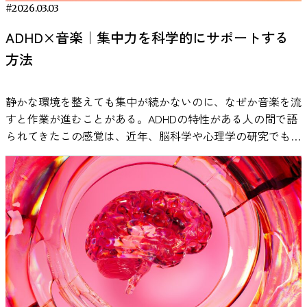
じて、脳の大脳辺縁系（特に扁桃体や海馬）に直接信号を送
ている事実をもとに、作業用BGMの効果を整理します。 作
ストレスを生じさせる実験手法として広く用いられていま
#2026.03.03
（Chang et al., 2023）。この研究では、脳波データを用いて
られています。 実験研究では、数週間にわたり就寝前に音
います。 脳と心理から見る「情熱」の不思議な効能 では、
ることができる、数少ない感覚刺激です。これは、感情や記
業用BGMが集中力に与える影響 音楽が脳に影響を与えるこ
す。 実験の前に、参加者は三つの異なる条件のいずれかに
音楽による脳状態の変化を分析する試みが報告されていま
楽を聴く習慣を取り入れた参加者の睡眠評価が変化した例も
なぜ情熱のタイプによってストレスへの強さが変わるのでし
憶、ストレス反応を司る領域と強く結びついているため、精
ADHD×音楽｜集中力を科学的にサポートする
とは、神経科学の分野で広く研究されています。 たとえ
割り当てられました。一つはリラックスできる音楽を聴く条
す。 サービスの利用方法もシンプルで、ユーザーは
報告されています。こうした結果から、音楽は睡眠前のリラ
ょうか。その理由は、心理学の理論である自己決定理論によ
神的なリフレッシュや集中力向上に効果を発揮します。 参
方法
ば、音楽を聴くことで報酬系に関わる脳部位（側坐核など）
件、もう一つは水の流れる音といった自然音を聴く条件、そ
「SLEEP」「FOCUS」「CHILL」「ZONE」など、目的とす
ックス習慣の一つとして研究されています。 参考：Harmat,
って説明できるかもしれません。この理論では、人が健やか
考：Salimpoor, V. N., Benovoy, M., Larcher, K., Dagher, A., &
が活性化し、ドーパミンが放出されることが報告されていま
してもう一つは音を聞かずに休息する条件です。その後、研
る状態を選ぶだけで、それに合わせたBGMが自動的に再生
L., Takács, J., & Bódizs, R. (2008). Music improves sleep
に意欲を持って働くためには、自分の意思で選んでいるとい
Zatorre, R. J. (2011). Anatomically distinct dopamine release
す。これは、Salimpoorら（2011）の研究で示されており、
究者はストレス反応を評価するために、唾液中のコルチゾー
される仕組みになっています。 作業用BGMを探す際には、
quality in students with sleep complaints. Journal of Advanced
う感覚や、仕事をうまくやれているという手応え、周囲との
静かな環境を整えても集中が続かないのに、なぜか音楽を流
during anticipation and experience of peak emotion to music.
音楽体験が神経化学的な反応を引き起こすことが明らかにな
ルや唾液αアミラーゼといった生理指標、さらに心拍数や主
ジャンルやプレイリストだけでなく、こうした脳の状態に着
Nursing, 62(3), 327–
つながりを感じられることなど、いくつかの基本的欲求が満
すと作業が進むことがある。ADHDの特性がある人の間で語
Nature Neuroscience, 14(2), 257–262.
っています。 ドーパミンは「快感」や「動機づけ」に関与
観的なストレス評価などを測定しました。 その結果、音楽
目した音楽サービスを選択肢として検討する方法もありま
335.https://pubmed.ncbi.nlm.nih.gov/18426457/ 瞑想や呼吸
たされていることが重要だとされています。 調和型パッシ
られてきたこの感覚は、近年、脳科学や心理学の研究でも検
https://doi.org/10.1038/nn.2726 できたことリスト｜自己肯
する神経伝達物質として知られています。 ここで重要なの
を聴いたグループでは、ストレス課題の後に自律神経系の反
す。音環境をより意識的に設計することで、自分に合った作
法と音楽を組み合わせる方法 音楽は、瞑想や呼吸法などの
ョンは、こうした欲求が自然に満たされている状態で生まれ
証が進んでいます。歌詞は本当に邪魔になるのか。ホワイト
定感を回復させる習慣 「やる気が出ない」と感じるとき、
は、「どの音楽でも同じ反応が起きるわけではない」という
応が回復する過程に特徴的な違いが見られました。特に唾液
RANKING
業環境を見つけやすくなる可能性があります。 VIE Tunesは
リラクゼーション技法と組み合わせて利用されることもあり
る情熱です。だからこそ、仕事で壁にぶつかっても心の土台
ノイズはなぜ効果があると言われるのか。 本記事では、一
多くの人は無意識に自分を責めたり、「自分はダメだ」と否
点です。研究では、本人が好ましいと感じる音楽を聴いたと
αアミラーゼの値については、音楽を聴いた参加者のほうが
現在、アプリからの無料体験が可能です。 ・iOS ・Android
ます。瞑想研究では、呼吸や注意の集中を促す補助的な刺激
がしっかりしており、ストレスによって大きく揺さぶられに
次研究のデータと実証例をもとに、ADHDと音楽の関係を整
定的な思考に陥りがちです。このような思考パターンは、自
きに、より強い報酬系の反応が観察されています。 そのた
比較的早く基準値へ戻る傾向が確認されました。研究者はこ
まとめ｜作業用BGMの効果を正しく使えば、生産性は確実
として音楽が使われる場合があります。 リラクゼーション
くい特徴があります。 一方で、義務感やプレッシャーに突
理し、勉強や仕事にどう活かせるのかを探ります。 ADHDの
己効力感（自分にはできるという感覚）を下げ、さらなる無
め、自分にとって心地よいと感じる音楽が気分を変化させ、
の結果から、音楽の聴取が人間の心理生物学的ストレスシス
に変わる 作業用BGMは、単に「集中できる音楽」を探すだ
法の研究では、呼吸のリズムや身体の感覚に注意を向けるこ
き動かされる強迫型パッションでは、これらの欲求が十分に
集中力に音楽は影響する？研究でわかっていること 静かな
気力状態を招くリスクがあります。 そのようなときに有効
その結果として作業への取り組みやすさに影響する可能性が
テムに影響を与える可能性があると結論づけています。 ス
けのものではありません。研究を見ても、音楽そのものが直
とで心理的緊張が変化する可能性が報告されています。音楽
満たされていないことが多く、ちょっとした不安やネガティ
場所で勉強や仕事をしていると、かえって落ち着かず、音楽
なのが、「できたことリスト（Done List）」を記録する習
あります。 生産性が向上するメカニズム 作業用BGMの効果
トレスについては、こちらの記事でも詳しく説明していま
接的に生産性を高めると断定できるわけではなく、作業内容
はこうした実践の中で、一定のリズムや静かな音環境を提供
ブな出来事に敏感に反応してしまいやすいのです。 脳科学
を流したほうが作業が進むと感じる人は少なくありません。
慣です。これは、1日の終わりに「自分が実際にやったこ
は、主に次の2つのメカニズムで説明されています。 1. 外部
す。 ・私たちはなぜ緊張するのか？：緊張のメカニズムと
や個人特性、音環境との関係によって影響の出方が変わるこ
する要素として用いられることがあります。 特にガイド付
が示す調和型 vs 強迫型の違い 脳科学的な観点でみると、調
とくにADHDの特性がある場合、「無音よりも少し音があっ
と」を箇条書きで書き出すだけのシンプルな方法ですが、心
ノイズのマスキング効果 音楽には、周囲の雑音を覆い隠す
コントロール方法 医療分野で音楽療法が活用されている理
とが示されています。 重要なのは、「どの音楽が一番良い
き瞑想やリラクゼーションプログラムでは、背景音として穏
和型パッションは、心理的な満足感（報酬）を高め、結果と
たほうが集中しやすい」と語られることがあります。 こう
理学的にはポジティブな自己認知を強化する認知行動療法的
「マスキング効果」があります。特にオープンオフィスのよ
由 音楽は娯楽としてだけでなく、医療分野でも補助的な介
か」ではなく、どのような作業をしているのか、どの程度の
やかな音楽や環境音が使用されることがあり、注意の集中や
してストレスの知覚やストレスホルモンの分泌を間接的に低