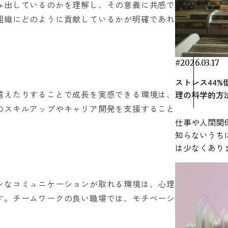
RECENT ARTICLE
み出しているのかを理解し、その意義に共感で
組織にどのように貢献しているかが明確であれ
#2026.03.17
ストレス44
越えたりすることで成長を実感できる環境は、
理の科学的方
のスキルアップやキャリア開発を支援すること
仕事や人間関
知らないうち
は少なくあり
ある「音楽」
可能性がある
ンなコミュニケーションが取れる環境は、心理
れています。 音楽は特別な準備がなくても
す。チームワークの良い職場では、モチベーシ
生活に取り入
就寝前などさ
ます。本記事