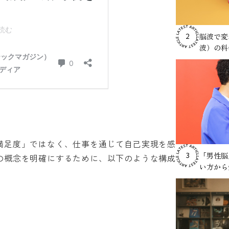
脳波で変
2
波）の科
満足度」ではなく、仕事を通じて自己実現を感
「男性脳
3
の概念を明確にするために、以下のような構成
い方から