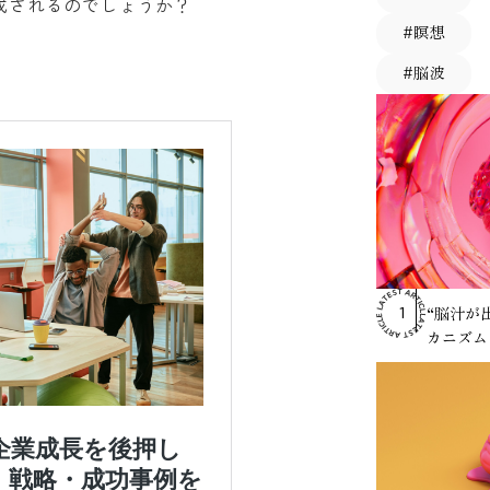
成されるのでしょうか？
#瞑想
#脳波
RANKING
“脳汁が
1
カニズム