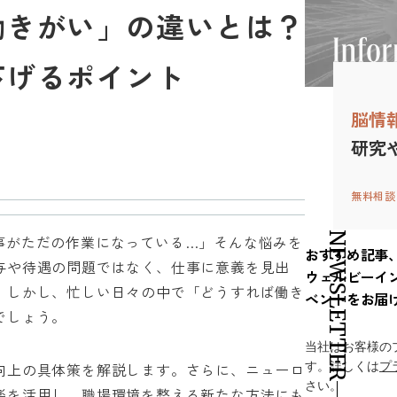
働きがい」の違いとは？
下げるポイント
脳情
研究
無料相談
NEWSLETTER
事がただの作業になっている…」そんな悩みを
おすすめ記事
与や待遇の問題ではなく、仕事に意義を見出
ウェルビーイ
。しかし、忙しい日々の中で「どうすれば働き
ベントをお届
でしょう。
当社はお客様の
す。詳しくは
プ
向上の具体策を解説します。さらに、ニューロ
さい。
楽を活用し、職場環境を整える新たな方法にも