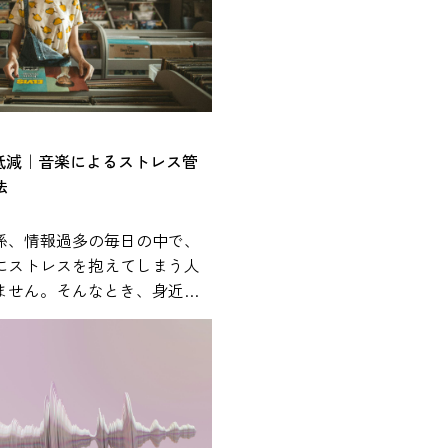
%低減｜音楽によるストレス管
法
係、情報過多の毎日の中で、
にストレスを抱えてしまう人
ません。そんなとき、身近に
が心身の状態に影響を与える
ことが、近年の研究で報告さ
れやすく、通勤中や作業中、
まざまな場面で活用されてい
では、研究で示されている知