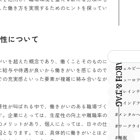
した働き方を実現するためのヒントを探ってい
性について
SEARCH & TAG
がいを超えた概念であり、働くことそのものに
#ウェルビ
に給与や待遇が良いから働きがいを感じるので
での充実感といった要素が複雑に絡み合いなが
#ニューロ
#ブレイン
#マインド
要性が叫ばれる中で、働きがいのある職場づく
す。企業にとっては、生産性の向上や離職率の
#メンタル
のメリットがあり、個人にとっては、日々の仕
#ワークラ
因となります。では、具体的に働きがいとはど
#睡眠