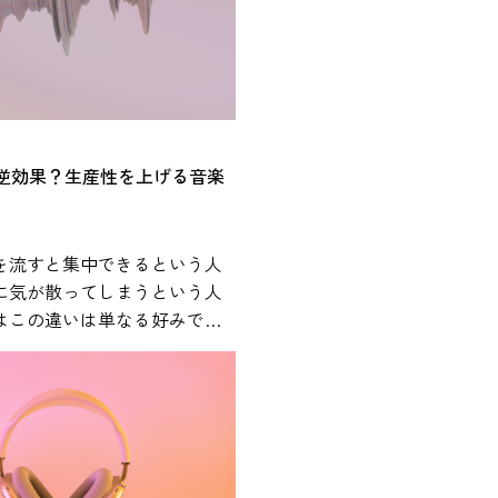
音楽とストレスの関係や、日
やすい活用方法について紹介
スに影響を
については、心理学や医学の
の研究が行われてきました。
は逆効果？生産性を上げる音楽
は、音楽を聴くことが心理的
感だけでなく、ストレスに関
にも関係する可能性があるこ
を流すと集中できるという人
 人間がストレスを
に気が散ってしまうという人
体内では自律神経系と内分泌
はこの違いは単なる好みでは
反応します。特に重要な役割
きや作業内容、音環境などさ
視床下部・下垂体・副腎から
と関係している可能性があり
HPA軸」と呼ばれるストレス
です。この仕組みによってコ
用BGMの効果や適切な活用方
どのストレス関連ホルモンが
から解説します。 作業用
拍数の上昇や緊張などの反応
は本当にある？科学研究からわ
楽は、このような