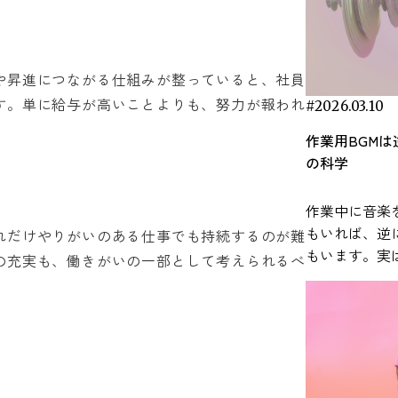
見をもとに、
常で取り入れ
します。 研究で明らかになった音楽による
や昇進につながる仕組みが整っていると、社員
ストレス軽減効果 音楽がストレ
す。単に給与が高いことよりも、努力が報われ
与える可能性
#2026.03.10
分野で数多く
作業用BGM
近年の研究で
の科学
なリラックス
わる生理反応
作業中に音楽
とが報告されています。
もいれば、逆
れだけやりがいのある仕事でも持続するのが難
感じたとき、
もいます。実
系が連動して
の充実も、働きがいの一部として考えられるべ
なく、脳の働
を担うのが、
まざまな要因
構成される「
ます。 本記事では、研究論文などの知見を
反応システム
もとに、作業
ルチゾールな
法を科学的な視点
分泌され、心
BGMの効果
が引き起こされます。 音