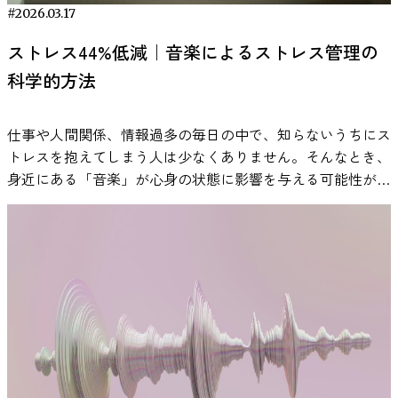
つまり、文章を読む、単語を覚えるといった作業では、歌詞
などの自然音や、環境に溶け込むようなアンビエントミュー
き方を調整することが、作業用BGMを活用する上では重要
したいときなど、目的に応じて音楽を使い分ける傾向がある
の状態モードが用意されています。つまり、時間帯や作業内
脳波は、何も課題をしていないリラックスした状態（目を開
#2026.03.17
が注意資源を奪う可能性があります。 一方で、歌詞のない
ジックは、外部ノイズをやわらかく遮断する効果がありま
になります。 同じ音環境を繰り返すことで集中しやすくな
ことが知られています。このような音楽の利用は「感情調整
容、気分に合わせて音環境を選ぶことができる設計になって
けた状態と閉じた状態の両方）で数分間記録されました。ポ
音楽では同程度の干渉が見られない場合も報告されていま
す。 自然音は脳の扁桃体の活動を抑え、不安やストレスを
ストレス44%低減｜音楽によるストレス管理の
る場合がある 作業用BGMは、一度聞くだけで効果が決まる
（emotion regulation）」の一つの方法として研究されてお
います。
VIE Tunes 無料体験はこちら 体験談｜VIE Tunes
イントは、この脳波計測中、被験者は特に「自分をよく見せ
す。言語処理を含む作業では、インストゥルメンタルのほう
軽減させることがわかっています（Gould van Praag et al.,
ものではなく、習慣として使われることが多い音環境です。
科学的方法
り、日常生活の中で自然に行われている行動の一つです。
で変わった、わが家の睡眠習慣 実際にVIE Tunesを睡眠導入
よう」とか「考え事をしよう」と努めているわけではないと
が影響が少ないと考えられています。 音の規則性は作業成
2017）。
こちらの記事もおすすめ
心理学では、特定の環境や刺激が特定の行動と結びつく現象
ここでは、研究で報告されている知見をもとに、日常生活の
時に利用しているユーザーに話を聞きました。今回は、未就
いうことです。いわば“何気ない脳のクセ”が記録されたと言
績に影響するのか 音の影響は、単に「音量」や「歌詞の有
https://mag.viestyle.co.jp/ambient-music/ ボーカルなし音
が知られています。たとえば、同じ場所で勉強すると集中し
中で音楽を取り入れる具体的な場面を紹介します。 参考：
学児のお子さんを育てる30代の保護者の方の体験です。 導
えるでしょう。 集められた脳波データは周波数ごとの脳波
無」だけで決まるわけではありません。音がどれだけ規則的
仕事や人間関係、情報過多の毎日の中で、知らないうちにス
楽のメリット 集中を妨げる最大の要因のひとつが、「言語
やすくなると感じるのは、環境と行動が関連づけられるため
Lonsdale, A. J., & North, A. C. (2011). Why do we listen to
入前の悩み｜寝つきの悪さと子どもの“スイッチ問題” きっ
パワースペクトルに変換されました。脳波にはΔ波（1～
か、どれだけ予測しやすい構造を持っているかも重要な要素
トレスを抱えてしまう人は少なくありません。そんなとき、
処理」です。歌詞のある音楽は、脳の言語野を刺激し、読解
と説明されることがあります。 音環境も同様に、特定の音
music? A uses and gratifications analysis. British Journal of
かけは、「子どもがなかなか寝るモードに入らない」という
4Hz）、θ波（4～8Hz）、α波（8～12Hz）、β波（12～
とされています。 認知心理学では、予測しにくい不規則な
身近にある「音楽」が心身の状態に影響を与える可能性があ
や思考を阻害する可能性があります。 一方でボーカルのな
を聞くと作業モードに入りやすくなると感じる人がいます。
Psychology, 102(1), 108–134.
日々の悩みでした。布団に入ってもおしゃべりが続き、気持
30Hz）、γ波（30～40Hz）といった周波数帯があります。各
音は注意を引きやすく、作業中の認知資源を奪う可能性があ
ることが、近年の研究で報告されています。 音楽は特別な
い音楽は、聴覚的負荷が低く、タスクへの注意を保ちやすい
これは、音そのものの効果というよりも、「その音を聞くと
https://pubmed.ncbi.nlm.nih.gov/21241288/ 通勤・通学中に
ちの切り替えがうまくいかない。寝かしつけに時間がかかる
被験者について、各周波数帯で脳波の強さ（パワー）が計算
ると考えられています。実際、変化の大きい環境音や突発的
準備がなくても生活に取り入れやすく、通勤中や作業中、就
のが特徴です。ローファイやアンビエント、クラシックの多
作業を始める」という習慣が形成されるためと考えられま
音楽を聴く習慣と心理状態 移動時間に音楽を聴く行動は、
ことで、自分自身も疲れてしまう——そんな状況が続いてい
され、それとナルシシズム傾向との関係が分析されたので
な音は、持続的注意を中断させやすいことが報告されていま
寝前などさまざまな場面で活用されています。本記事では、
くはこの条件を満たしており、集中用BGMとして理想的と
す。 そのため、作業用BGMを活用する場合は、毎回異なる
多くの人が日常的に行っている音楽利用の一つです。音楽心
たといいます。 使ってみて感じた変化｜「この音＝寝る時
す。脳波の種類についての詳細は以下の記事でも紹介してい
す。 一方で、一定のリズムを持つ規則的な音は、背景に溶
研究で示されている知見をもとに、音楽とストレスの関係
いえます。 ポイント⑤ 科学的に検証された音楽を選ぶ【VIE
音を試すよりも、特定の音環境を継続して使う方が、作業開
理学の研究では、通勤や通学などの移動中に音楽を聴く行動
間」の合図に 「初めて使ったとき、ニューロミュージック
ます。 https://mag.viestyle.co.jp/eeg-business/ 鍵となる分
け込みやすく、作業を大きく妨げない場合があります。これ
や、日常で取り入れやすい活用方法について紹介します。
Tunes】 音楽で集中力を高めるには、「本当に効果があるか
始のきっかけとして機能する可能性があります。 こちらの
が、気分の調整や心理状態の安定と関係する可能性が指摘さ
の特徴である周波数による効果は正直わかりませんでした。
析には機械学習（マシンラーニング）の手法が使われまし
は、音が予測可能であるほど、脳がそれを“新しい情報”とし
研究で明らかになった音楽によるストレス軽減効果 音楽が
どうか」が重要なポイントです。近年では、脳科学に基づい
記事もチェック：ビールを好きになる脳の仕組みとは？ 自
れています。 都市生活の移動環境では、混雑や騒音などに
でも、音楽が好みに合っていて聴きやすいと感じました。」
た。研究者らは脳波のパターン（32か所の電極で計測された
て処理しにくくなるためと説明されることがあります。
ストレスに影響を与える可能性については、心理学や医学の
て開発された音楽サービス「VIE Tunes」があります。 ここ
分に合った作業用BGMを見つける方法 ここまで見てきたよ
よって心理的負担が生じる場合があります。こうした状況で
特にお子さんが「これ好き！」と言った楽曲を、毎晩の“寝
周波数ごとのパワー分布）から、先述のナルシシズム各尺度
ADHDを持つ人に特化した「リズムの規則性」単独の明確な
分野で数多くの研究が行われてきました。近年の研究では、
では、VIE Tunesの特長、他サービスとの違い、無料体験の
うに、作業用BGMの効果は「どの音楽が一番良いか」とい
音楽を聴くことは、周囲の環境音から注意をそらし、自分の
る前の音”として固定し、 「この音楽が流れたら寝る時間だ
の得点を予測（デコード）できるかを試みたのです。 具体
基準が確立しているわけではありません。ただし、音の変化
音楽を聴くことが心理的なリラックス感だけでなく、ストレ
方法を紹介します。 VIE Tunesとは？特長と仕組み VIE
う単純な問題ではありません。研究でも示されている通り、
内面的な感情に集中する手段として利用されることがありま
よ」と声をかけるようにしたところ、おしゃべりをやめて音
的にはサポートベクター回帰というアルゴリズムを用い、脳