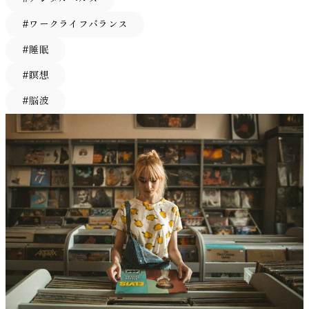
脳波や認知状態への影響は、リズム・テンポ・音域・歌詞の
効果を高めるための実践的な使い方 音環境の研究では、作
スの主観的評価が変化する可能性があることが報告されてい
眠前の環境に配慮したサウンドデザインが特徴とされていま
脆弱型ナルシシズム（Vulnerable narcissism）繊細で傷つき
づく可能性があります。 音楽は、リズムやテンポという持
有無などに大きく左右されます。 ここでは、集中に効果的
業用BGMの音の種類だけでなく、音量や聞こえ方、周囲の
ます。 音楽は感情や記憶と深く結びついた刺激であり、特
す。過度な刺激は覚醒反応を引き起こす可能性があるため、
#ワークライフバランス
やすいタイプ。表立って傲慢には振る舞いませんが、内心で
続的な刺激を与えます。その刺激が覚醒水準を安定させる方
とされる代表的な音楽ジャンル4つを紹介します。 クラシッ
環境音との関係なども作業体験に関わる要素とされていま
定の楽曲が過去の経験や感情と関連して想起されることがあ
一定の安定した音環境を保つことが重要とされています。
は特別な存在でありたい願望と、他者から評価されない不安
向に働く場合、結果として作業パフォーマンスが改善するこ
#睡眠
ク音楽 クラシック音楽は、構造が論理的かつ予測しやすい
す。つまり、同じ音楽でも聞き方や環境によって、集中しや
ります。このため、同じ音楽でも人によって心理的反応が異
このような設計思想は、前章で解説した「ゆったりとしたテ
との葛藤に苦しみます（いわゆる「隠れナルシシスト」）。
とがあり得ます。ただし、Husain et al. (2002)の研究では、
ため、脳の前頭前野を刺激しながらも、ストレスを抑える働
すさは変わる可能性があります。 ここでは、作業用BGMを
なることが知られています。 実験研究では、参加者が自分
#瞑想
ンポ」「穏やかな音の変化」といった、睡眠に適した音楽条
上述のうち前者4つは顕在的ナルシシズム（grandiose
その刺激が強すぎる場合は逆効果になることも報告されてい
きがあります。特にバロック音楽（例：バッハ、ヘンデル）
日常の作業環境で活用する際に意識されることが多いポイン
で選んだ音楽を聴いた場合に、感情状態やリラックス感に変
件とも一致しています。ニューロミュージックの視点を取り
narcissism）とも総称され、自己評価が過剰に高い点では共
ます。 ADHDの集中を助けやすい音の特徴 音が集中に影響
#脳波
は、テンポが安定しており、脳の作業興奮を抑えつつ集中状
トを整理します。 イヤホンとスピーカーでは音の感じ方が
化が見られることが報告されています。こうした結果から、
入れることで、単なる“癒しの音楽”ではなく、脳の状態変化
通しています。しかし、その中でも「エージェンティック
する可能性があるとしても、すべての音が同じように作用す
態を持続させるのに適しています。 「モーツァルト効果」
RECENT ARTICLE
変わる 同じ音楽であっても、イヤホンで聞く場合とスピー
音楽の心理的効果は楽曲の構造だけでなく、個人の好みや経
を前提とした音環境づくりが実現されている点が、SLEEP状
vs コミュナル」「称賛追求 vs 競争志向」といったサブタイ
るわけではありません。研究では、音の「種類」によって課
と呼ばれる仮説もあり、一部研究ではモーツァルトの楽曲を
カーで聞く場合では、音の聞こえ方や作業への影響が変わる
験とも関係していると考えられています。 音楽と記憶の関
態の特徴といえるでしょう。 他の音楽アプリとの違い 一般
プに分かれ、それぞれ性格的な特徴が異なります。 一方、
題成績への影響が異なることが示されています。ここでは、
聴いた後に空間認識能力が一時的に向上したという報告もあ
可能性があります。 イヤホンは耳元で直接音を再生するた
係に着目した商品「うたメモリー」については、こちらをご
的な音楽アプリは、楽曲配信が主な目的であり、ユーザーが
脆弱型ナルシシズムは表面的な自信のなさや不安感を特徴と
実験で検討されてきた代表的なポイントを整理します。 歌
ります（Rauscher et al., 1993）。 ローファイ・ヒップホップ
め、外部の音を遮断しやすいという特徴があります。周囲の
覧ください。 https://uta-memory.com/ 音楽でストレスを
自分でプレイリストを選択する形式が中心です。一方でVIE
し、顕在型とは様相が異なります。このようにナルシシズム
詞付き音楽は集中を妨げるのか 音楽の中でも、とくに違い
ローファイ（Lo-fi）ヒップホップは、低音質でざらついた
雑音が多い環境では、こうした遮音効果によって音環境を一
軽減するための日常的な活用方法 音楽が心理状態や生理反
Tunesは、「どんな状態で聴くか」に焦点を当てた設計思想
には多面的な顔があるため、研究チームは「その多面性が脳
が出やすいのが歌詞の有無です。 Salamé &
音質とミニマルなビートが特徴です。歌詞がなく、ループ性
定に保ちやすくなる場合があります。 一方で、スピーカー
応に影響を与える可能性については、多くの研究が行われて
を持っている点が特徴です。 SLEEP状態では、「就寝前」
活動に現れるのではないか」と考えました。 脳波から見え
Baddeley（1989）は、短期記憶課題を用いた実験で、歌詞の
の高いビートが一定のテンポで流れ続けるため、脳がリズム
で音を流す場合は、音が空間全体に広がるため、環境音の一
いますが、その効果は実験室の環境だけでなく、日常生活の
というシーンを前提にしたモード設計がされており、単に楽
る、あなたのパーソナリティ では実際にどのように「脳波
ある音楽が成績に干渉することを報告しました。参加者は無
に同調しやすく、集中しやすい環境をつくりやすいとされて
部として感じられることがあります。このような聞こえ方
中での聴き方にも関係すると考えられています。実際、音楽
曲を流すのではなく、睡眠前のリラックスタイムを想定した
で性格を読む」のか、その方法を見てみましょう。研究では
音条件よりも、歌詞付き音楽条件で記憶成績が低下しまし
います。 とくに勉強やプログラミングなど、長時間の思考
は、音楽を強く意識せずに作業を続けたい場合に適している
心理学の研究では、人がどのような状況で音楽を利用するか
使い方が提案されています。 さらに、VIE TunesにはSLEEP
健康な若年成人162名を対象に、まず上述の5タイプそれぞれ
た。 この影響は、歌詞が言語情報として処理されるため、
作業を伴う場面で「作業用BGM」として広く活用されてい
と感じる人もいます。 どちらが良いかは作業環境や好みに
が感情調整やストレスの感じ方に関連する可能性が報告され
以外にも、チル（CHILL）やリラックス（RELAX）、フォー
について自己報告式の質問尺度を実施しました。次に被験者
同時に行う言語課題と干渉するためだと考えられています。
ます。 自然音・アンビエント 水のせせらぎ、雨音、風の音
よって異なりますが、周囲の騒音状況や作業内容に応じて聞
ています。 たとえば、人は気分を落ち着かせるときや集中
カス（FOCUS）など、目的やコンディションに応じた複数
には安静状態で脳波（EEG）の計測を行います。 安静時の