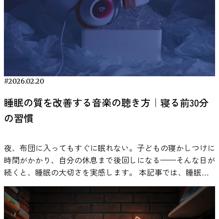
あります。 生産性が向上するメカニズム 作業用BGMの効果
トレスについては、こちらの記事でも詳しく説明していま
を流したほうが作業が進むと感じる人は少なくありません。
は、主に次の2つのメカニズムで説明されています。 1. 外部
す。 ・私たちはなぜ緊張するのか？：緊張のメカニズムと
とくにADHDの特性がある場合、「無音よりも少し音があっ
ノイズのマスキング効果 音楽には、周囲の雑音を覆い隠す
コントロール方法 医療分野で音楽療法が活用されている理
たほうが集中しやすい」と語られることがあります。 こう
「マスキング効果」があります。特にオープンオフィスのよ
由 音楽は娯楽としてだけでなく、医療分野でも補助的な介
した感覚は、単なる気のせいとして片づけられてきたわけで
うな環境では、断続的に聞こえる会話音が集中を妨げる要因
入手法として利用されています。このような方法は一般的に
はありません。実際に、心理学や神経科学の分野で実験的に
になることが知られています。 一定の音（ホワイトノイズ
「音楽療法」と呼ばれ、患者の心理的状態や生理反応に対す
検討されてきました。 これまでの実験では、音楽やホワイ
や環境音など）を流すと、こうした突発的な音が目立ちにく
る影響が研究されています。 医学研究では、音楽を聴くこ
トノイズを流した状態と、何も流さない静かな状態とで課題
#2026.02.20
くなり、集中状態を保ちやすくなるという考え方です。 オ
とが心拍数や血圧などの生理的指標に関連する可能性が報告
の成績を比べた結果、ADHD傾向のある人では、一定の音が
フィスBGMについては、こちらの記事でも詳しく解説して
されています。また、音楽の介入がストレスホルモンや自律
睡眠の質を改善する音楽の聴き方｜寝る前30分
あるほうが記憶課題や注意課題の成績が上がったケースが報
います。 ・オフィスBGMの導入で生産性アップ！導入のポ
神経系の活動に関係する可能性も指摘されています。これら
告されています。 ただし、どんな音でも良いというわけで
の習慣
イントとおすすめソリューション 2. 気分向上による間接的
の結果は、音楽がストレス反応に関わる身体の調節システム
はありません。課題の内容が言語処理を多く含む場合や、音
効果 音楽がポジティブな感情を引き起こすことで、創造性
に影響を与える可能性を示唆しています。 実際に医療現場
の強さが高すぎる場合には、成績が下がることもあります。
や作業持続時間に影響を与える可能性があります。
では、手術前の不安を軽減する目的や、治療中の心理的負担
夜、布団に入ってもすぐに眠れない。子どもの寝かしつけに
つまり、音がプラスに働くかマイナスに働くかは、状況によ
Thompsonら（2001）の研究では、明るくテンポの速い音楽
を和らげる目的で音楽が用いられることがあります。音楽は
時間がかかり、自分の休息まで後回しになる——そんな日が
って変わるというのが研究の結論です。 以下では、実験研
を聴いた条件で、被験者の気分と覚醒水準が高まり、その状
薬物を使用しない非侵襲的な方法であり、患者への身体的負
続くと、睡眠の大切さを実感します。 本記事では、睡眠と
究で明らかになっている事実を、わかりやすく紹介していき
態で空間認知課題の成績が向上したと報告されています。
担が少ないという特徴があるため、補助的なストレス管理手
音楽の科学的な関係から、具体的な習慣づくり、実際の体験
ます。 音とストレスの関係については、こちらの記事で紹
ただし研究者らは、これは音楽そのものが認知能力を直接高
段として研究が進められています。 音楽療法についてより
談までを紹介。今夜から始められるシンプルな方法をまとめ
介しています。 https://mag.viestyle.co.jp/masking-effect/
めたのではなく、気分と覚醒水準の変化が課題成績に影響し
詳しく知りたい方はこちら。 ・音楽療法とは？健康を支え
ました。 なぜ音楽が睡眠の質を高めるのか？（睡眠 × 音楽
参考：Söderlund, G., Sikström, S., & Smart, A. (2007). Listen