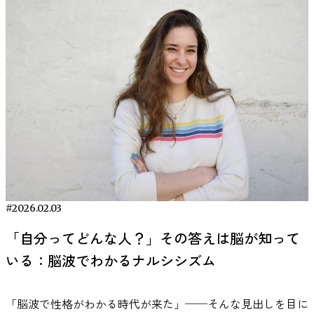
造的な特性と作業内容との適合性です。 音楽は気分や覚醒
のストレス反応に与える影響については現在も研究が続けら
ックス状態に関与する「θ（シータ）波」が増えることで、
題成績に与えた影響 Söderlundら（2007）は、ホワイトノイ
学的に実証された音楽”が注目されています。 本記事では、
水準に影響を与える一方で、同時に認知資源も消費します。
れており、脳・神経・内分泌系の相互作用の観点から理解が
眠りにつながる脳の状態が整う助けになるとされています。
ズを流した条件と静かな条件で記憶課題を実施し、ADHD傾
研究データや脳科学の知見をもとに、集中力を高める音楽の
そのため、生産性を高める作業用BGMを選ぶには、「気分
進められています。 ストレス軽減に効果的とされる音楽の
参考：Bernardi, L., Porta, C., & Sleight, P. (2006).
向のある子どもでは、一定レベルのノイズ下で成績が向上し
選び方を「5つのポイント」に整理して解説します。あわせ
への作用」と「認知負荷」の両方を考慮する必要がありま
特徴 音楽がストレスの感じ方や心理状態に影響する可能性
Cardiovascular, cerebrovascular, and respiratory changes
たと報告しました。一方で、定型発達の子どもでは同じノイ
て、効果が実証された音楽サービス「VIE Tunes」など、具
す。 歌詞付き音楽が集中力に影響するメカニズム 歌詞のあ
については、多くの研究が行われていますが、すべての音楽
induced by different types of music in musicians and
ズが成績向上につながらない、あるいは低下する場合もあっ
体的な活用法も紹介します。 ポイント① 集中力が高まる音
る音楽が集中を妨げる可能性があるのは、感覚的な問題では
が同じように作用するわけではありません。研究では、音楽
nonmusicians. Heart, 92(4), 445–452.
たとされています。 また、Pelham & Lang（1993）やAbikoff
楽とは？【脳波が変化する】 音楽が集中力に与える影響
なく、認知心理学で説明されています。 人のワーキングメ
のテンポや音響的特徴、さらに個人の音楽嗜好などが心理的
https://pubmed.ncbi.nlm.nih.gov/16199412/ リラックスを促
ら（1996）の研究では、音楽を流した条件での作業成績が検
は、単なる気分転換ではありません。音楽は脳の神経活動に
モリには、言語情報を一時的に保持・処理する機能がありま
反応に関係する可能性が示されています。 音楽がもたらす
す音の周波数とテンポとは？ 睡眠に適した音楽にはいくつ
討されています。結果は一様ではなく、課題の種類によって
直接的な影響を与え、脳の状態を変化させることが実証され
す。読解や文章作成では、この機能が継続的に使われていま
リラックス感は、音の速度、音色、リズム、音量などの複数
かの共通する特徴があります。ひとつは「テンポ」です。一
異なりました。言語処理を伴う課題では音楽が干渉する可能
ています。実際、脳波をリアルタイムで計測可能なデバイス
す。そこに歌詞という別の言語情報が加わると、同じ処理系
の要素によって左右されます。また、人が音楽をどのように
般に、1分間に60〜80拍（BPM）程度のゆったりしたテンポ
性がある一方で、単純な作業課題では大きな悪影響が見られ
を用いた研究では、聴取中の音楽が脳波パターンを変化さ
を同時に使うことになり、負荷が高まる可能性があります。
知覚し、どのような感情を抱くかは個人差も大きく、同じ楽
の音楽を聴くと、副交感神経が優位になりやすいと言われて
ない場合も報告されています。 これらの研究から言えるの
せ、集中やリラックスに関連する脳波成分を誘導する可能性
Perham & Currie（2014）の研究では、読解課題において歌
曲でも受け取られ方が異なることがあります。こうした理由
います。これは心拍数が安静時に近いリズムになることと関
は、音楽や雑音がADHDの人にとって「常にプラス」でも
が報告されています。 参考：Kučikienė, D., & Praninskienė, R.
#2026.02.03
詞付き音楽条件の成績が低下する傾向が示されました。この
から、研究では音楽の物理的特徴と心理的評価の両方が分析
係していると考えられています。 また、音楽の周波数や構
「常にマイナス」でもないということです。覚醒水準や課題
(2018). The impact of music on the bioelectrical oscillations of
結果は、音楽が悪いというよりも、言語情報が重なることに
されています。 ここでは、これまでの研究でストレスやリ
成もリラックス効果に影響します。自然環境音やクラシック
「自分ってどんな人？」その答えは脳が知って
内容との相互作用の中で、条件によって効果が変わる可能性
the brain. Acta Medica Lituanica, 25(2), 101–106.
よる干渉を示唆しています。 一方で、数値入力や単純作業
ラックス状態との関連が指摘されている音楽の特徴について
楽曲の中には、脳が「1/f ゆらぎ」と呼ばれる心地よいリズ
がある、というのが現在の研究が示している範囲です。 な
いる：脳波でわかるナルシシズム
https://pmc.ncbi.nlm.nih.gov/articles/PMC6130927/ ポイン
のように言語処理をほとんど必要としない作業では、同様の
紹介します。 リラックス状態と関連が報告されている音楽
ムを認識しやすいものがあり、これがさらにα波の増加につ
ぜADHDの人は音楽で集中しやすいのか 音楽が集中を助ける
ト② 音楽が脳に与える影響を理解する【神経活動】 音楽は
影響は必ずしも確認されていません。つまり、歌詞の有無は
テンポ 音楽のテンポは、人の生理反応や心理状態と関連す
ながると考えられる例もあります。 ただし、歌詞が強い音
可能性があるとすれば、その背景には脳のはたらきがありま
単なる「音」以上のものとして、脳の複数の領域を同時に活
好みではなく、「今行っている作業が言語資源を使うかどう
る要素として研究されています。音楽心理学の研究では、比
楽やテンポの速いポップ／ビート系の曲は、逆に覚醒を促し
「脳波で性格がわかる時代が来た」──そんな見出しを目に
す。ADHDの研究では、注意の維持や動機づけに関わる神経
性化する刺激です。神経科学の研究では、音楽聴取が報酬