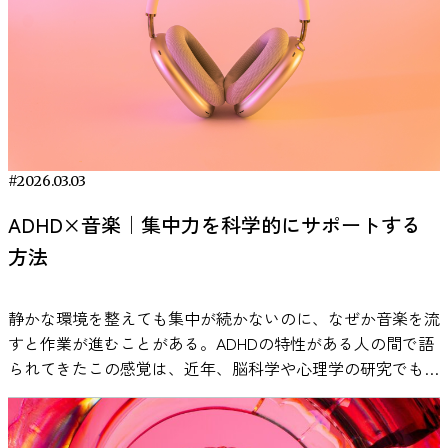
報』に反応した際に出る電気信号です。この振幅が大きくな
は抱いたことがあるのではないでしょうか。結論から言え
された「The effect of music on the human stress
し××普通 無料体験の利用方法と注意点 VIE Tunesは現在、
はなく生体データをもとに検証するアプローチも登場してい
音楽の関係についても研究が進められています。睡眠研究の
落とします。特に強い白色光は覚醒を促すため、暖色系の間
におけるエージェンシー対コミュニオン（自己志向か他者志
ることは、対象に対して脳がよりしっかりと注意を向け、情
ば、作業用BGMの効果は“条件付きで確認されている”という
response」という論文があります。この研究では、健康な
アプリからの無料体験が可能です。・iOS・Android また、
ます。 その一例が VIE Tunes（ヴィーチューンズ） です。
分野では、就寝前に音楽を聴く習慣が睡眠前の心理状態に関
接照明が望ましいとされています。 また、スマートフォン
向か）の理論モデルとも合致します。 同様に、賞賛追求型
報を処理しようとしている状態を反映していると考えられま
のが、現在の科学的な見解です。 音楽が人間の脳や感情に
成人女性60名を対象に、音楽がストレス反応にどのような影
「起床時間」「就寝時間」などライフスタイルに合わせて自
VIE Tunesは、音楽を聴いたときの脳の状態を測定し、その
連する可能性が報告されています。 いくつかの研究では、
やタブレットなどの画面光は脳を刺激しやすいため、音楽を
と競争型でも脳波パターンはほぼ重ならず別物でした。他人
す。 唾液αアミラーゼは、交感神経活動と関連する生理指標
影響を与えることは、多くの心理学・神経科学研究で示され
響を与えるかが実験的に調査されました。 研究では、参加
動再生スケジュールも設定可能です。 注意点：脳波計を活
変化を分析することで効果が確認された楽曲のみを「ニュー
就寝前に落ち着いた音楽を聴くことによって、主観的な睡眠
再生したら手元から離し、視覚刺激を減らすことがポイント
から賞賛を集める戦略のナルシシストと、他者を出し抜く戦
であり、ストレス反応の一つとして測定されます。 また、
ています。ただし、すべての作業に一律で効果があるわけで
者に心理的ストレスを誘発する実験として知られる「Trier
用した高度な機能（VIE Tunes Pro）は別売の専用デバイス
ロミュージック」として配信している音楽サービスです。
の質や入眠までの時間に変化が見られる場合があることが示
です。「音楽だけが静かに流れている環境」をつくること
略のナルシシストでは、脳の休息時活動に違いが現れるとい
主観的なリラックス感もアンケートで評価されています。
はありません。音楽の種類や作業内容、個人差によって結果
Social Stress Test（TSST）」が実施されました。このテス
が必要になりますが、音楽再生だけなら無料体験範囲で十分
ニューロミュージックの効果を検証した研究については、
されています。音楽を聴くことで注意がリラックスした状態
が、睡眠へのスムーズな移行につながります。 ② 音楽を流
うのです。これも理論上提唱されていた「賞賛と敵対」とい
この研究は、音楽＋聴覚刺激が脳波指標、生理指標、主観評
は変わります。 ここでは、査読付き論文などで明文化され
トは、人前でのスピーチや計算課題などを通じて強い社会的
に活用できます。
集中したい時は、科学的に実証された
2023年に海外の学術誌 Frontiers に論文が採択されています
へ移行し、就寝前の精神的緊張が和らぐ可能性があると考え
すタイミングと選び方 音楽は就寝の20〜30分前から流し始
う二分モデルを支持する結果と言えます。 一方、脆弱型ナ
価のそれぞれに変化をもたらしたことを報告しています。
ている事実をもとに、作業用BGMの効果を整理します。 作
ストレスを生じさせる実験手法として広く用いられていま
音楽を。
VIE Tunes 無料体験はこちら 集中力アップに音
#2026.03.03
（Chang et al., 2023）。この研究では、脳波データを用いて
られています。 実験研究では、数週間にわたり就寝前に音
めるのがおすすめです。布団に入ってから突然再生するより
ルシシズムは他のタイプと様相が異なりました。脆弱型が高
一般的な集中法と何が違うのか 一般的な集中法は、時間管
業用BGMが集中力に与える影響 音楽が脳に影響を与えるこ
す。 実験の前に、参加者は三つの異なる条件のいずれかに
楽を活用するコツ 音楽が集中をサポートすることは科学的
音楽による脳状態の変化を分析する試みが報告されていま
楽を聴く習慣を取り入れた参加者の睡眠評価が変化した例も
も、リラックスの準備時間として活用する方が自然な流れを
い人ほど、脳波の低周波帯（デルタ・シータなどの遅い波）
ADHD×音楽｜集中力を科学的にサポートする
理や環境調整といった行動面の工夫が中心です。無音環境を
とは、神経科学の分野で広く研究されています。 たとえ
割り当てられました。一つはリラックスできる音楽を聴く条
にも示されていますが、聴き方や環境によって効果に差が出
す。 サービスの利用方法もシンプルで、ユーザーは
報告されています。こうした結果から、音楽は睡眠前のリラ
つくれます。 選ぶ音楽は、 ゆったりとしたテンポ 強いビー
から高周波帯（ベータ・ガンマなどの速い波）まで幅広い帯
方法
整える、ポモドーロ法を使う、瞑想を取り入れるといった方
ば、音楽を聴くことで報酬系に関わる脳部位（側坐核など）
件、もう一つは水の流れる音といった自然音を聴く条件、そ
ることも事実です。ここでは、集中力を最大化するために押
「SLEEP」「FOCUS」「CHILL」「ZONE」など、目的とす
ックス習慣の一つとして研究されています。 参考：Harmat,
トや急な音量変化がない 歌詞の主張が強すぎない といった
域で脳波パワーが低い傾向が見られたのです。平たく言え
法が代表的です。 それに対してVIE Tunesは、聴覚刺激を通
が活性化し、ドーパミンが放出されることが報告されていま
してもう一つは音を聞かずに休息する条件です。その後、研
さえておきたい3つのポイントを解説します。 イヤホンの種
る状態を選ぶだけで、それに合わせたBGMが自動的に再生
L., Takács, J., & Bódizs, R. (2008). Music improves sleep
特徴を目安にします。睡眠と音楽の相性を考えると、刺激の
ば、脆弱なナルシシストの脳波は全体的に大人しめだという
じて脳活動に働きかけるアプローチです。脳波（P300）や
す。これは、Salimpoorら（2011）の研究で示されており、
究者はストレス反応を評価するために、唾液中のコルチゾー
類と音質の違い 集中力を高めるには、「ノイズキャンセリ
される仕組みになっています。 作業用BGMを探す際には、
quality in students with sleep complaints. Journal of Advanced
静かな環境を整えても集中が続かないのに、なぜか音楽を流
少ない穏やかな音環境を意識することが大切です。 ③ 姿
ことです。この特徴は、自己愛が強いのに表立って自己主張
唾液指標といった生理データを用いて検証が行われている点
音楽体験が神経化学的な反応を引き起こすことが明らかにな
ルや唾液αアミラーゼといった生理指標、さらに心拍数や主
ング機能付きイヤホン」の使用がおすすめです。外部の雑音
ジャンルやプレイリストだけでなく、こうした脳の状態に着
Nursing, 62(3), 327–
すと作業が進むことがある。ADHDの特性がある人の間で語
勢・呼吸法と合わせる 音楽を流しながら、深くゆっくりと
できず内省的で不安が強いという脆弱型の性質とも符合する
が、主観報告中心の方法との違いです。 ADHD特性の集中に
っています。 ドーパミンは「快感」や「動機づけ」に関与
観的なストレス評価などを測定しました。 その結果、音楽
をカットすることで、音量を上げすぎずに済み、聴覚疲労を
目した音楽サービスを選択肢として検討する方法もありま
335.https://pubmed.ncbi.nlm.nih.gov/18426457/ 瞑想や呼吸
られてきたこの感覚は、近年、脳科学や心理学の研究でも検
した呼吸を意識します。鼻からゆっくり吸い、口から長めに
かもしれません。 図：各ナルシシズムタイプと脳波パター
課題を感じている人へ VIE Tunesのような設計は、勉強中や
する神経伝達物質として知られています。 ここで重要なの
を聴いたグループでは、ストレス課題の後に自律神経系の反
防ぐことができます。 また、フラットな音質設計のイヤホ
す。音環境をより意識的に設計することで、自分に合った作
法と音楽を組み合わせる方法 音楽は、瞑想や呼吸法などの
証が進んでいます。歌詞は本当に邪魔になるのか。ホワイト
吐く呼吸を数回繰り返すだけでも、体の緊張が緩みやすくな
ンの関係（Zhou et al., 2025） 以上のように、ナルシシズム
仕事中に持続的な集中が求められる場面で活用されることを
は、「どの音楽でも同じ反応が起きるわけではない」という
応が回復する過程に特徴的な違いが見られました。特に唾液
ンは、音楽の細かなニュアンスが聴きやすく、環境音やアン
RANKING
業環境を見つけやすくなる可能性があります。 VIE Tunesは
リラクゼーション技法と組み合わせて利用されることもあり
ノイズはなぜ効果があると言われるのか。 本記事では、一
ります。 姿勢は、背中や首に余計な力が入らない状態が理
の多様な側面ごとに固有の脳波パターンが確認されたので
想定しています。 特に、 ・無音では落ち着かない・単調な
点です。研究では、本人が好ましいと感じる音楽を聴いたと
αアミラーゼの値については、音楽を聴いた参加者のほうが
ビエント系BGMとの相性も良好です。 時間帯による音楽の
現在、アプリからの無料体験が可能です。 ・iOS ・Android
ます。瞑想研究では、呼吸や注意の集中を促す補助的な刺激
次研究のデータと実証例をもとに、ADHDと音楽の関係を整
想です。音楽だけに頼るのではなく、呼吸と組み合わせるこ
す。研究チームは「これらの結果を総合すると、自己愛傾向