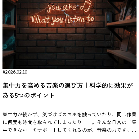
た可能性が高いと結論づけています。 つまり、作業用BGM
る音楽の力と実践アイデア集 参考：De Witte, M., Spruit, A.,
の科学） 寝る前にお気に入りの音楽を聞くと、「いつの間
to the noise: Noise affects cognitive performance differently
の効果は「脳を直接賢くする」というよりも、「気分や環境
van Hooren, S., Moonen, X., & Stams, G. J. (2020). Effects of
にか眠ってしまった」「リラックスできた」と感じた経験は
in ADHD and non-ADHD children. Journal of Child Psychology
を整えることで結果的に生産性へ影響する」と理解するのが
music interventions on physiological and psychological stress
ありませんか？実は音楽には脳や自律神経に働きかけて、睡
and Psychiatry, 48(8), 840–847.
妥当です。 研究データから見る作業用BGMの効果 音楽と作
outcomes: A systematic review and meta-analysis. Health
眠の入り口をスムーズにする作用があることが研究で分かっ
https://acamh.onlinelibrary.wiley.com/doi/abs/10.1111/j.1469-
業パフォーマンスの関係については、肯定的な結果と否定的
Psychology Review, 14(2), 187–
ています。ここでは、音楽がどのように睡眠に影響するのか
7610.2007.01749.x ADHDにおける覚醒レベルの特性 ADHDの研
な結果の両方が報告されています。 たとえば、
224.https://pubmed.ncbi.nlm.nih.gov/31167611/ 音楽がストレ
を、科学的根拠をもとに解説します。 音楽が脳と自律神経
究では、「覚醒水準（arousal）」という概念がよく扱われ
Lesiuk（2005）の研究では、ソフトウェア開発者を対象にし
スに関わる脳の働きに影響する仕組み 音楽がストレス反応
に与える影響 音楽が睡眠に良い影響を与える大きな理由の
ます。覚醒水準とは、脳がどれくらい活動的な状態にあるか
た調査で、音楽を聴いているときの方が気分が良好で、自己
に影響を与える可能性については、脳の働きとの関係からも
ひとつが、自律神経のバランスを整えることです。私たちの
という指標です。一般に、人は覚醒水準が低すぎても高すぎ
評価によるパフォーマンスが高かったと報告されています。
研究が行われています。人間がストレスを感じたときには、
体は、緊張状態のときに働く「交感神経」と、リラックス状
ても作業効率が下がり、ちょうどよいレベルにあるときに最
一方で、言語課題や記憶課題においては、歌詞付き音楽が成
視床下部や扁桃体、海馬、前頭前野といった複数の脳領域が
態のときに優位になる「副交感神経」で調整されています
#2026.02.10
もパフォーマンスが安定するとされています。
績を低下させるという研究結果もあります（Perham &
関与します。これらの領域は感情の処理や記憶、意思決定な
が、寝る直前は副交感神経が優位になることが重要です。こ
Zentall（1975）は、ADHDの子どもはこの覚醒水準が低めに
集中力を高める音楽の選び方｜科学的に効果が
Currie, 2014）。 総合的に見ると、 単純作業や反復作業では
どに関わる重要な部位です。 興味深いことに、音楽を聴い
れは体が覚醒状態から休息状態へ移行し、眠りに入る準備が
出やすい可能性があり、そのため追加の刺激を求める行動が
プラスに働く場合がある 言語処理を伴う複雑な課題ではマ
たときにもこれらの脳領域が活動することが神経科学の研究
整うためです。 研究では、ゆったりとしたテンポの音楽を
ある5つのポイント
生じるという「最適刺激理論」を提案しました。この理論は
イナスに働く可能性がある 個人差が大きい というのが、現
で報告されています。音楽は聴覚刺激として脳に入力される
聴くことで副交感神経が活性化し、心拍数や血圧の低下とい
その後、多くの研究で検討されています。 もし覚醒水準が
在の研究から読み取れる事実です。 生産性を高める作業用
だけでなく、感情や記憶と結びついた複雑な神経ネットワー
ったリラックス反応が促されると報告されています。これに
十分に上がらないことが集中困難の一因であるなら、外部か
集中力が続かず、気づけばスマホを触っていたり、同じ作業
BGMの科学的な選び方 作業用BGMの効果は、単に「どのジ
クを活性化させることが知られています。 こうした神経活
より、入眠までの時間が短くなり、睡眠の深さも増す可能性
らの音刺激がその水準を補う可能性がある、という仮説が立
に何度も時間を取られてしまったり——。そんな日常の「集
ャンルが良いか」という問題ではありません。研究を踏まえ
動の変化が、自律神経系の調整やホルモン分泌などの生理反
が示されています。 また、脳波にも影響があることがわか
てられます。音楽や一定の雑音が研究対象になってきたの
中できない」をサポートしてくれるのが、音楽の力です。最
ると、生産性に影響するのはジャンルよりも、音楽が持つ構
応と関連する可能性があると考えられています。音楽が人間
っており、リラックスに関連する「α波」やさらに深いリラ
は、この仮説があるためです。 ホワイトノイズや音楽が課
近では、ただのBGMではなく脳波に基づいて開発された“科