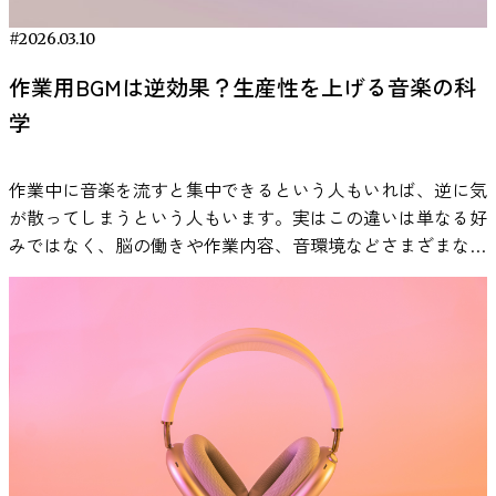
軸」と呼ばれるストレス反応システムです。この仕組みによ
#2026.03.10
ってコルチゾールなどのストレス関連ホルモンが分泌され、
心拍数の上昇や緊張などの反応が引き起こされます。 音楽
作業用BGMは逆効果？生産性を上げる音楽の科
は、このようなストレス反応に関係する心理生物学的システ
学
ムに影響を与える可能性がある刺激として研究されていま
す。実際に、音楽を聴くことによってストレス後の生理反応
作業中に音楽を流すと集中できるという人もいれば、逆に気
の回復過程に違いが見られることが報告されており、音楽が
が散ってしまうという人もいます。実はこの違いは単なる好
ストレス管理の補助的な手段として注目されています。 参
みではなく、脳の働きや作業内容、音環境などさまざまな要
考：Thoma, M. V., La Marca, R., Brönnimann, R., Finkel, L.,
因と関係している可能性があります。 本記事では、研究論
Ehlert, U., & Nater, U. M. (2013). The effect of music on the
文などの知見をもとに、作業用BGMの効果や適切な活用方
human stress response. PLOS ONE, 8(8),
法を科学的な視点から解説します。 作業用BGMの効果は本
e70156.https://www.ncbi.nlm.nih.gov/pmc/articles/PMC37340
当にある？科学研究からわかっている事実 「作業用BGMに
音楽が人間のストレス反応に与える影響を調べた研究 音楽
は本当に効果があるのか？」という疑問は、多くの人が一度
とストレス反応の関係を検証した研究として、2013年に発表
は抱いたことがあるのではないでしょうか。結論から言え
された「The effect of music on the human stress
ば、作業用BGMの効果は“条件付きで確認されている”という
response」という論文があります。この研究では、健康な
のが、現在の科学的な見解です。 音楽が人間の脳や感情に
成人女性60名を対象に、音楽がストレス反応にどのような影
影響を与えることは、多くの心理学・神経科学研究で示され
響を与えるかが実験的に調査されました。 研究では、参加