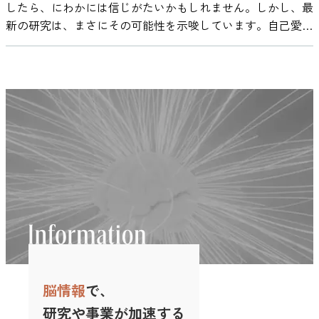
か」で判断するのが合理的です。 ワーキングメモリについ
較的ゆったりとしたテンポの音楽が、リラックスした状態と
てしまう可能性があるため、睡眠前の聴き方としては注意が
したら、にわかには信じがたいかもしれません。しかし、最
回路の特性が長年検討されてきました。 とくに注目されて
系・運動系・聴覚野・前頭前野・扁桃体など広範な脳領域に
て、より詳しく知りたい方はこちら。 ・ワーキングメモリ
関連する可能性が報告されています。 レビュー研究では、
必要です。 このように、音楽が自律神経や脳波に働きかけ
新の研究は、まさにその可能性を示唆しています。自己愛が
いるのが、報酬系と呼ばれる神経回路と、その中で重要な役
影響を与えることがわかっています（Zatorre et al.,
って何？鍛え方・効果・日常での活用法を初心者向けに解説
テンポが遅い音楽は落ち着いた感情と結びつきやすく、心拍
る仕組みには複数の科学的知見があり、単なる気分転換では
強い、いわゆる「ナルシシスト」かどうかが、脳波（EEG）
割を果たすドーパミンです。音楽がこの系に影響を与える可
2001）。 音楽を聴くと、ドーパミンが分泌され、脳の報酬
集中しやすいBGMのテンポはどれくらい？ 音楽のテンポは
数や呼吸のリズムと関連する可能性が指摘されています。特
なく睡眠の質向上に役立つ可能性があることがわかっていま
のパターンから読み取れるかもしれないのです。 本稿で
能性があることも、別の分野の研究で示されています。 こ
系（特に側坐核：nucleus accumbens）が活性化されます。
覚醒水準に影響を与える要因の一つとされています。覚醒水
に毎分60〜80拍程度のテンポは、安静時の心拍数に近い範囲
す。次の章では、実際にどんな音楽が効果的なのか、具体的
は、2025年に報告された「ナルシシズムの脳波デコード
こでは、ADHDと音刺激の関係を、脳の仕組みから整理しま
これは、快楽や動機づけに関与する神経系であり、「もっと
準とパフォーマンスの関係については、ヤーキンズ・ドット
であるため、リラックスした印象を与える音楽として研究で
な聴き方のポイントを紹介していきます。 VIE Tunesの
（Decoding the Narcissistic Brain）」という研究をひも解き
す。 ADHDについては以下の記事でも紹介しています。 ・
聴きたい」「続けたい」という気持ちを喚起する働きがあり
ソン（Yerkes-Dodson）の法則がよく知られています。この
取り上げられることがあります。 ただし、テンポだけが効
「SLEEP状態」とは？睡眠と音楽をつなぐ設計思想 睡眠の
ながら、脳活動から性格がわかる未来について考えてみま
ADHDの子どもに効く？シリアスゲームによるデジタル治療
ます（Salimpoor et al., 2011）。 ポイント③ 脳波の種類で考
法則では、覚醒水準が低すぎても高すぎてもパフォーマンス
果を決めるわけではなく、メロディやハーモニーなど複数の
質を高めるためには、単に「静かな音楽を流す」だけでな
す。 性格研究の盲点？脳から見たナルシシズム ナルシシズ
（DTx）の最新研究 ・発達障害の人口は急増した？ADHDと
える【α波・θ波・β波】 EEG（脳波計測）を用いた研究で
は下がり、中程度の状態で最も高くなるとされています。
音楽要素が組み合わさることで心理的反応が形成されると考
く、脳と身体が休息モードへ移行しやすい環境を整えること
ム（自己愛傾向）は古くから心理学で注目されてきたトピッ
いう言葉が拡まった理由 ・遅刻してしまう人と5分前行動を
は、音楽聴取中に特定の周波数帯（アルファ波・シータ波・
テンポが速い音楽は一般に覚醒水準を高めやすく、遅い音楽
えられています。 参考：Pelletier, C. L. (2004). The effect of
が重要です。 VIE Tunesは、脳科学の知見を取り入れた「ニ
クです。ビジネスや政治の世界でも「ナルシシスト」の成功
する人の脳の違いとは？ ドーパミンと報酬系のはたらき
ベータ波など）の活動が変化することが確認されています。
は比較的落ち着いた状態を保ちやすいと考えられています。
music on decreasing arousal due to stress: A meta-analysis.
ューロミュージック」をコンセプトにした音楽アプリです。
や失敗が語られることがあります。ところが意外なことに、
ADHDの研究では、「ドーパミン」という神経伝達物質がよ
アルファ波（8–12Hz） リラックス状態や軽度の集中時に出
ただし、最適な覚醒水準は作業の難易度によって変わりま
Journal of Music Therapy, 41(3), 192–214.
その中に、睡眠前のリラックスタイムを想定して設計された
ナルシシズムという性格特性の研究は数多くあるにもかかわ
く取り上げられます。ドーパミンは、やる気や報酬の予測、
現。 音楽聴取によってアルファ波が増加すると、雑念が減
す。単純で反復的な作業ではやや高い覚醒水準が有利に働く
https://pubmed.ncbi.nlm.nih.gov/15327345/ 自然音やアンビ
リスニングモード「SLEEP状態」があります。 SLEEP状態
らず、その神経的な基盤を掘り下げた研究はごくわずかしか
注意の切り替えに関わる物質です。 ADHDの特性がある人で
り、内的集中が高まりやすくなる。 シータ波（4–7Hz） 深い
場合がありますが、複雑で高度な思考を要する作業では、過
エント音楽がリラックス感と関連する理由 音楽だけでな
の技術的特徴（脳波・音響設計） VIE TunesのSLEEP状態
存在しません。 なぜこのギャップが生まれたのでしょう
は、このドーパミンに関わる神経回路のはたらきに違いがあ
リラックス・創造的思考に関連。 一部のゆったりとした音
度な刺激がパフォーマンスを低下させる可能性があります。
く、自然環境の音が心理状態に与える影響についても研究が
は、リラックスや入眠をサポートすることを目的に設計され
か。一つには、ナルシシズムが主に自己報告アンケートなど
る可能性が、脳画像研究などで報告されています。たとえ
楽は、シータ波を誘発することで深い集中や没入感を引き出
そのため、「最適なBPMは何か」という問いに一律の答えは
行われています。環境心理学の研究では、水の流れる音や風
た音響モードです。ここで鍵となるのが「ニューロミュージ
で測られる性格特性で、客観的な脳指標と結びつけるのが難
ば、Volkowら（2009）は、ADHDの成人において、報酬や動
す可能性がある。 ベータ波（13–30Hz） 覚醒・外的注意・作
脳情報
で、
ありません。重要なのは、自分の作業がどの程度の集中と認
の音などの自然音を聞くことで、心理的な回復感やリラック
ック」です。 ニューロミュージックとは、VIE株式会社が開
しかったことが挙げられます。また、性格の神経基盤を探る
機づけに関わる脳領域のドーパミン活性に差がみられること
業中の集中に関連。 リズムがはっきりしていてテンポの良
知負荷を必要としているかを基準に、覚醒水準を調整すると
ス感が報告される場合があることが示されています。 たと
発した脳科学や神経生理学の知見をもとに、脳の状態変化を
「パーソナリティ神経科学」という分野自体、まだ新しい学
研究や事業が加速する
を示しました。この結果は、ADHDの人が単調な課題に取り
い音楽は、ベータ波の活動を高めることで集中力や処理速度