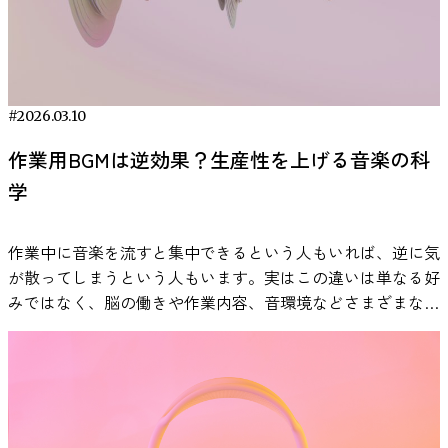
が激しい場合に注意がそちらへ向きやすいという一般的な認
スに関わる生理反応にも関係する可能性があることが報告さ
Tunes（ヴィーチューンズ）は、音楽の効果を脳波で検証
音環境が与える影響は作業内容や個人の特性、さらには音の
す。実際、日常的な音楽利用を調査した研究では、移動中の
楽に耳を傾けるようになったそうです。 歯磨きの仕上げ磨
波データから各人格特性スコアを当ててもらいます。もちろ
知研究の知見は、ADHDの注意特性を考える上でも無視でき
れています。 人間がストレスを感じたとき、体内では自律
し、その効果が科学的に確認された楽曲のみを「ニューロミ
聞こえ方によって変わる可能性があります。 そのため、自
音楽視聴が気分の改善や感情調整の目的で使用されるケース
きのときに流していると、そのまま自然に寝落ちすることも
ん単に「勘で当てる」のではなく、まず多くの被験者データ
ないポイントです。 VIE Tunes実証データから見る音楽活用
神経系と内分泌系が連動して反応します。特に重要な役割を
ュージック」として配信しているサービスです。 特長は、
分に合った作業用BGMを見つけるためには、ジャンルだけ
が多いことが報告されています。 作業中に音楽を流すこと
あるとのこと。 「自分自身も、寝つきが悪いと感じる日に
でモデルを訓練し、それがどの程度正確に他の被験者のスコ
の可能性 VIE Tunesは、脳活動の研究をもとに設計された
担うのが、視床下部・下垂体・副腎から構成される「HPA
自社開発のイヤホン型脳波計を用いた測定にあります。実際
でなく音の質や空間的な聞こえ方にも目を向けることが重要
と集中状態の関係 音楽は、仕事や学習などの作業環境でも
聴くと、無音よりも早く体の力が抜ける気がします。」 習
アを当てられるか検証しました。 予測精度が高ければ「脳
「ニューロミュージック」を提供するアプリです。単なる
軸」と呼ばれるストレス反応システムです。この仕組みによ
に楽曲を聴いた被験者の脳波変化を定量的に分析し、集中や
になります。 音質によって集中しやすさが変わることがあ
利用されることがあります。認知心理学や音楽心理学の研究
慣化して感じた安心感 現在は、「寝るモードへの切り替
波にその人格特性の手がかりが含まれていた」と解釈できま
#2026.03.10
BGMアプリではなく、集中やリラックスといった目的別に
ってコルチゾールなどのストレス関連ホルモンが分泌され、
リラックスに寄与する音楽のみを厳選しています。 さら
る 音楽を聞く環境では、楽曲そのものだけでなく音質も体
では、背景音として音楽を流すことが作業中の心理状態や集
え」として習慣化しているそうです。 「無音で寝かしつけ
す。精度評価は偶然の当たりを上回るかどうか統計的にチェ
モードが用意されており、勉強中や仕事中に聴くことも想定
心拍数の上昇や緊張などの反応が引き起こされます。 音楽
に、2023年にはニューロミュージックの効果を検証した論文
作業用BGMは逆効果？生産性を上げる音楽の科
験に影響します。音質とは、音の解像度や広がり、細かな音
中感に関係する可能性が調べられています。 たとえば、作
をするよりも、音楽があるほうが子どももリラックスしてい
ックされ、予測が偶然によるものではなく、実際に脳波と性
して設計されています。 VIE Tunesで配信されているすべて
は、このようなストレス反応に関係する心理生物学的システ
が、海外の科学雑誌『Frontiers』に採択されています
学
の再現性などを含む概念です。 圧縮率の高い音源では細か
業中の音環境を調査した研究では、音楽が完全な無音状態と
るように感じます。」 特に印象に残っているのは、「ZEN
格傾向の間に関連があると判断できる場合のみ、有意とされ
の楽曲は、脳活動への影響を検証する研究が行われていま
ムに影響を与える可能性がある刺激として研究されていま
（Chang et al., 2023）。 脳科学的に実証された効果： ま
な音の情報が省略される場合がありますが、高音質の音源で
は異なる心理的な作業環境を作り出す可能性が示唆されてい
NIGHT WALK KAMAKURA」のSLEEPや、TaichiのCHILL系楽
ました。 タイプ別ナルシシズム、脳波が示す“違い” 結果は
す。 つまり、主観的な「なんとなく集中できる音楽」では
す。実際に、音楽を聴くことによってストレス後の生理反応
た、ユーザーは「SLEEP」「FOCUS」「CHILL」「ZONE」
は空間的な広がりや微細な音のニュアンスがより再現されま
ます。音楽が背景音として存在することで、外部の雑音が目
曲。 「水族館のクラゲゾーンのような癒しや、あたたかな
どうだったのでしょうか。研究チームの報告によると、脳波
なく、脳波や生理指標を用いて効果を測定する試みがなされ
作業中に音楽を流すと集中できるという人もいれば、逆に気
の回復過程に違いが見られることが報告されており、音楽が
など、なりたい脳の状態を選ぶだけで最適なBGMを自動再
す。こうした違いは必ずしも作業効率を直接左右するもので
立ちにくくなる場合があり、その結果として作業環境の快適
日差しを感じる音が心地よい」と話します。 寝る前30分で
パターンから5つのナルシシズム傾向をそれぞれ有意に予測
ている点が特徴です。 その実証研究の一つが、Changら
が散ってしまうという人もいます。実はこの違いは単なる好
ストレス管理の補助的な手段として注目されています。 参
生できるのも大きな特長です。 他のおすすめBGM配信サー
はありませんが、長時間音を聞き続ける作業環境では、聞き
性が変化する可能性があります。 ただし、音楽が集中に与
整える｜睡眠の質を高める音楽習慣【5ステップ】 睡眠の質
できました。 さらに興味深いのは、タイプごとにその脳波
（2023）による論文“Influence of Monaural Auditory
みではなく、脳の働きや作業内容、音環境などさまざまな要
考：Thoma, M. V., La Marca, R., Brönnimann, R., Finkel, L.,
ビスとの比較 市販のBGM配信サービスも多数ありますが、
疲れの感じ方などに影響する可能性があります。 そのた
える影響は、作業内容や個人差によって異なることも報告さ
を高めるには、「良い音楽を選ぶ」だけでなく、寝る前の30
特徴が異なっていた点です。たとえば、エージェンティック
Stimulation Combined with Music on Brain Activity”（Frontiers
因と関係している可能性があります。 本記事では、研究論
Ehlert, U., & Nater, U. M. (2013). The effect of music on the
VIE Tunesが他と異なるのは、効果を主観ではなく脳波計測
め、作業用BGMを習慣的に利用する場合は、音源や再生環
れています。特に言語を扱う作業では歌詞のある音楽が注意
分間をどう過ごすかが重要です。光・音・呼吸・行動の順番
型とコミュナル型では、それぞれ関連する脳波の周波数やパ
in Human Neuroscience, 2024）です。 実証データの内容 こ
文などの知見をもとに、作業用BGMの効果や適切な活用方
human stress response. PLOS ONE, 8(8),
によって検証している点です。 サービス名科学的エビデン
境の質にも目を向けることで、より快適な音環境を整えられ
を分散させる場合があるため、研究ではインストゥルメンタ
を整えることで、交感神経優位の状態から副交感神経優位の
ワーの分布パターンが全く重ならなかったといいます。自己
の研究では、音楽と単耳聴覚刺激を組み合わせた条件で、脳
法を科学的な視点から解説します。 作業用BGMの効果は本
e70156.https://www.ncbi.nlm.nih.gov/pmc/articles/PMC37340
ス脳波測定脳状態別モード音質／UXVIE Tunesあり（論文採
る場合があります。 科学的に検証された作業用BGMとは 作
ル音楽などが用いられることもあります。 こちらの記事も
状態へと自然に移行しやすくなります。ここでは、今日から
中心的なナルシシストの脳波パターンと、「自分は博愛的
活動および生理指標の変化が測定されました。 報告されて
当にある？科学研究からわかっている事実 「作業用BGMに
音楽が人間のストレス反応に与える影響を調べた研究 音楽
択）〇（VIE Tunes Pro / 別途デバイス）〇（SLEEP/FOCUS
業用BGMを選ぶ際、多くの場合はプレイリストやジャンル
チェック ・集中力を高める音楽の選び方｜科学的に効果が
実践できる具体的なステップを紹介します。 ① 照明を落と
だ」と信じるナルシシストの脳波パターンは明確に異なり、
いる主な結果は以下の通りです。 P300は、脳が『重要な情
は本当に効果があるのか？」という疑問は、多くの人が一度
とストレス反応の関係を検証した研究として、2013年に発表
等）高いSpotify BGM系なし××普通YouTube作業用BGMな
を基準に選ばれます。しかし近年では、音楽の効果を主観で
ある5つのポイント 就寝前の音楽と睡眠前の心理状態 睡眠と
し、スマホを遠ざける 就寝前は、できるだけ室内の照明を
混同されなかったということです。これはナルシシズム研究