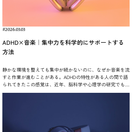
ています。ただし、すべての作業に一律で効果があるわけで
者に心理的ストレスを誘発する実験として知られる「Trier
はありません。音楽の種類や作業内容、個人差によって結果
Social Stress Test（TSST）」が実施されました。このテス
は変わります。 ここでは、査読付き論文などで明文化され
トは、人前でのスピーチや計算課題などを通じて強い社会的
ている事実をもとに、作業用BGMの効果を整理します。 作
ストレスを生じさせる実験手法として広く用いられていま
#2026.03.03
業用BGMが集中力に与える影響 音楽が脳に影響を与えるこ
す。 実験の前に、参加者は三つの異なる条件のいずれかに
ADHD×音楽｜集中力を科学的にサポートする
とは、神経科学の分野で広く研究されています。 たとえ
割り当てられました。一つはリラックスできる音楽を聴く条
方法
ば、音楽を聴くことで報酬系に関わる脳部位（側坐核など）
件、もう一つは水の流れる音といった自然音を聴く条件、そ
が活性化し、ドーパミンが放出されることが報告されていま
してもう一つは音を聞かずに休息する条件です。その後、研
す。これは、Salimpoorら（2011）の研究で示されており、
究者はストレス反応を評価するために、唾液中のコルチゾー
静かな環境を整えても集中が続かないのに、なぜか音楽を流
音楽体験が神経化学的な反応を引き起こすことが明らかにな
ルや唾液αアミラーゼといった生理指標、さらに心拍数や主
すと作業が進むことがある。ADHDの特性がある人の間で語
っています。 ドーパミンは「快感」や「動機づけ」に関与
観的なストレス評価などを測定しました。 その結果、音楽
られてきたこの感覚は、近年、脳科学や心理学の研究でも検
する神経伝達物質として知られています。 ここで重要なの
を聴いたグループでは、ストレス課題の後に自律神経系の反
証が進んでいます。歌詞は本当に邪魔になるのか。ホワイト
は、「どの音楽でも同じ反応が起きるわけではない」という
応が回復する過程に特徴的な違いが見られました。特に唾液
ノイズはなぜ効果があると言われるのか。 本記事では、一
点です。研究では、本人が好ましいと感じる音楽を聴いたと
αアミラーゼの値については、音楽を聴いた参加者のほうが
次研究のデータと実証例をもとに、ADHDと音楽の関係を整
きに、より強い報酬系の反応が観察されています。 そのた
比較的早く基準値へ戻る傾向が確認されました。研究者はこ
理し、勉強や仕事にどう活かせるのかを探ります。 ADHDの
め、自分にとって心地よいと感じる音楽が気分を変化させ、
の結果から、音楽の聴取が人間の心理生物学的ストレスシス
集中力に音楽は影響する？研究でわかっていること 静かな
その結果として作業への取り組みやすさに影響する可能性が
テムに影響を与える可能性があると結論づけています。 ス
場所で勉強や仕事をしていると、かえって落ち着かず、音楽