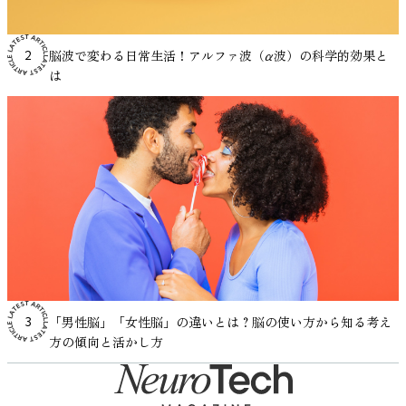
態で空間認知課題の成績が向上したと報告されています。
担が少ないという特徴があるため、補助的なストレス管理手
VIE Tunesで科学的に実証された音楽を無料体験する
を測定する技術の発展により、人が音楽を聴いたときの身体
ます。 音とストレスの関係については、こちらの記事で紹
です。 これまで解説してきたように、睡眠と音楽には明確
し「脳波で性格がわかる時代」が現実味を帯びてきたことは
ただし研究者らは、これは音楽そのものが認知能力を直接高
段として研究が進められています。 音楽療法についてより
反応をより詳細に観察できるようになりました。こうした研
介しています。 https://mag.viestyle.co.jp/masking-effect/
な関係があります。ゆったりとしたテンポや穏やかな音環境
確かです。 将来、ビジネスや教育の場で脳波から個人の特
めたのではなく、気分と覚醒水準の変化が課題成績に影響し
詳しく知りたい方はこちら。 ・音楽療法とは？健康を支え
脳波で変わる日常生活！アルファ波（α波）の科学的効果と
2
究は、音楽とストレス、集中状態、リラックス状態の関係を
参考：Söderlund, G., Sikström, S., & Smart, A. (2007). Listen
は、副交感神経が優位になる状態をサポートし、入眠までの
性に合わせたアプローチを取る、といった応用も夢ではない
た可能性が高いと結論づけています。 つまり、作業用BGM
る音楽の力と実践アイデア集 参考：De Witte, M., Spruit, A.,
は
科学的に検証する基盤となっています。 脳科学と音楽テク
to the noise: Noise affects cognitive performance differently
流れをスムーズにします。さらに、照明を落とす、スマホか
かもしれません。また逆に、脳波でここまで性格が予測でき
の効果は「脳を直接賢くする」というよりも、「気分や環境
van Hooren, S., Moonen, X., & Stams, G. J. (2020). Effects of
ノロジーの研究動向 音楽と脳の関係は、神経科学の分野で
in ADHD and non-ADHD children. Journal of Child Psychology
ら離れる、深い呼吸を意識するなどの習慣を組み合わせるこ
てしまうことに対する倫理的な議論も必要になるでしょう。
を整えることで結果的に生産性へ影響する」と理解するのが
music interventions on physiological and psychological stress
も研究が進められています。脳画像研究では、音楽を聴いた
and Psychiatry, 48(8), 840–847.
とで、より自然に眠りへと移行しやすくなります。 重要な
私たちの脳活動と心の個性は表裏一体である──そのことを
妥当です。 研究データから見る作業用BGMの効果 音楽と作
outcomes: A systematic review and meta-analysis. Health
ときに感情処理や報酬系に関わる脳領域が活動することが報
https://acamh.onlinelibrary.wiley.com/doi/abs/10.1111/j.1469-
のは、「良い音楽を探すこと」よりも、毎晩同じ流れをつく
今回の研究は改めて示しています。何気なく過ごす今この瞬
業パフォーマンスの関係については、肯定的な結果と否定的
Psychology Review, 14(2), 187–
告されています。こうした研究は、音楽体験が脳内の複数の
7610.2007.01749.x ADHDにおける覚醒レベルの特性 ADHDの研
ることです。音楽を流す時間を固定することで、「この音＝
間も、あなたの脳波はあなたという人間の一端を物語ってい
な結果の両方が報告されています。 たとえば、
224.https://pubmed.ncbi.nlm.nih.gov/31167611/ 音楽がストレ
ネットワークと関係していることを示しています。 また近
究では、「覚醒水準（arousal）」という概念がよく扱われ
寝る時間」という条件づけが生まれ、体と脳が休息モードに
るのかもしれません。そんな事実に思いを馳せると、日常の
Lesiuk（2005）の研究では、ソフトウェア開発者を対象にし
スに関わる脳の働きに影響する仕組み 音楽がストレス反応
年では、脳波や生理信号を計測する技術を用いて、音楽を聴
ます。覚醒水準とは、脳がどれくらい活動的な状態にあるか
入りやすくなります。 まずは今夜、寝る30分前に静かな音
風景が少し違って見えてきませんか。
参考文献 Zhou, Z.,
た調査で、音楽を聴いているときの方が気分が良好で、自己
に影響を与える可能性については、脳の働きとの関係からも
いているときの状態を分析する研究も行われています。これ
という指標です。一般に、人は覚醒水準が低すぎても高すぎ
楽を流してみてください。光を落とし、呼吸を整え、音に身
Huang, C., Robins, E. M., Angus, D. J., Sedikides, C., & Kelley,
評価によるパフォーマンスが高かったと報告されています。
研究が行われています。人間がストレスを感じたときには、
らの研究は、音楽体験をより客観的に理解するための方法と
ても作業効率が下がり、ちょうどよいレベルにあるときに最
をゆだねる——その小さな積み重ねが、あなたの睡眠を少し
N. J. (2025). Decoding the Narcissistic Brain: Predicting
一方で、言語課題や記憶課題においては、歌詞付き音楽が成
視床下部や扁桃体、海馬、前頭前野といった複数の脳領域が
して発展しており、音楽と人の心理状態の関係を探る新しい
もパフォーマンスが安定するとされています。
ずつ変えていきます。 そして、睡眠前の音環境をより意識
diverse forms of narcissism from resting-state EEG using
績を低下させるという研究結果もあります（Perham &
関与します。これらの領域は感情の処理や記憶、意思決定な
研究領域となっています。 参考：Koelsch, S. (2014). Brain
Zentall（1975）は、ADHDの子どもはこの覚醒水準が低めに
的に整えたい方は、状態設計に基づいた音楽体験を取り入れ
multivariate pattern analysis. NeuroImage, Volume 288, 120279.
「男性脳」「女性脳」の違いとは？脳の使い方から知る考え
3
Currie, 2014）。 総合的に見ると、 単純作業や反復作業では
どに関わる重要な部位です。 興味深いことに、音楽を聴い
correlates of music-evoked emotions. Nature Reviews
出やすい可能性があり、そのため追加の刺激を求める行動が
てみるのも一つの方法です。 今夜から試せる、VIE Tunes無
https://www.sciencedirect.com/science/article/pii/S1053811
方の傾向と活かし方
プラスに働く場合がある 言語処理を伴う複雑な課題ではマ
たときにもこれらの脳領域が活動することが神経科学の研究
Neuroscience, 15(3), 170–180.
生じるという「最適刺激理論」を提案しました。この理論は
料ダウンロード・iOS ・Android
イナスに働く可能性がある 個人差が大きい というのが、現
で報告されています。音楽は聴覚刺激として脳に入力される
https://www.nature.com/articles/nrn3666 音楽体験を拡張す
その後、多くの研究で検討されています。 もし覚醒水準が
在の研究から読み取れる事実です。 生産性を高める作業用
だけでなく、感情や記憶と結びついた複雑な神経ネットワー
るテクノロジー「VIE Tunes」 近年の研究では、音楽が感情
十分に上がらないことが集中困難の一因であるなら、外部か