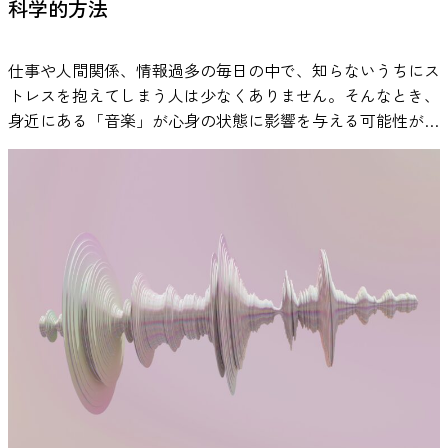
科学的方法
仕事や人間関係、情報過多の毎日の中で、知らないうちにス
トレスを抱えてしまう人は少なくありません。そんなとき、
身近にある「音楽」が心身の状態に影響を与える可能性があ
ることが、近年の研究で報告されています。 音楽は特別な
準備がなくても生活に取り入れやすく、通勤中や作業中、就
寝前などさまざまな場面で活用されています。本記事では、
研究で示されている知見をもとに、音楽とストレスの関係
や、日常で取り入れやすい活用方法について紹介します。
研究で明らかになった音楽によるストレス軽減効果 音楽が
ストレスに影響を与える可能性については、心理学や医学の
分野で数多くの研究が行われてきました。近年の研究では、
音楽を聴くことが心理的なリラックス感だけでなく、ストレ
スに関わる生理反応にも関係する可能性があることが報告さ
れています。 人間がストレスを感じたとき、体内では自律
神経系と内分泌系が連動して反応します。特に重要な役割を
担うのが、視床下部・下垂体・副腎から構成される「HPA