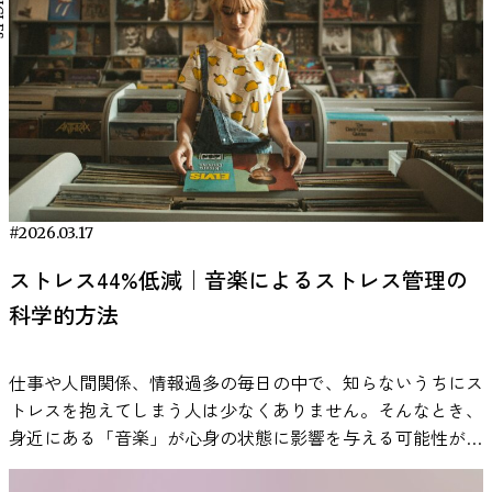
#2026.03.17
ストレス44%低減｜音楽によるストレス管理の
科学的方法
仕事や人間関係、情報過多の毎日の中で、知らないうちにス
トレスを抱えてしまう人は少なくありません。そんなとき、
身近にある「音楽」が心身の状態に影響を与える可能性があ
ることが、近年の研究で報告されています。 音楽は特別な
準備がなくても生活に取り入れやすく、通勤中や作業中、就