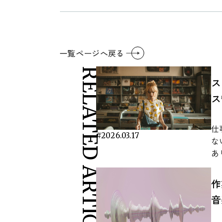
一覧ページへ戻る
RELATED ARTICLES
ス
ス
仕
#2026.03.17
な
あ
が
が
作
別
音
勤
用