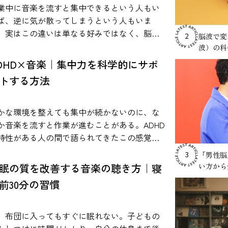
る知見をもとに、音楽とストレスの関係や、
業中に音楽を流すと集中できるという人もい
常で取り入れやすい活用方法について紹介し
ば、逆に気が散ってしまうという人もいま
かになった音楽によるストレ
。実はこの違いは単なる好みではなく、脳の
脳波で変
2
 音楽がストレスに影響を与える可能
きや作業内容、音環境などさまざまな要因と
波）の科
については、心理学や医学の分野で数多くの
係している可能性があります。 本記事では、
DHD×音楽｜集中力を科学的にサポ
究が行われてきました。近年の研究では、音
究論文などの知見をもとに、作業用BGMの効
トする方法
を聴くことが心理的なリラックス感だけでな
や適切な活用方法を科学的な視点から解説し
、ストレスに関わる生理反応にも関係する可
Mの効果は本当にある？科学研
性があることが報告されています。 人間がス
らわかっている事実 「作業用BGMには本当
かな環境を整えても集中が続かないのに、な
レスを感じたとき、体内では自律神経系と内
効果があるのか？」という疑問は、多くの人
か音楽を流すと作業が進むことがある。ADHD
泌系が連動して反応します。特に重要な役割
一度は抱いたことがあるのではないでしょう
特性がある人の間で語られてきたこの感覚
担うのが、視床下部・下垂体・副腎から構成
。結論から言えば、作業用BGMの効果は“条件
、近年、脳科学や心理学の研究でも検証が進
「男性脳
3
れる「HPA軸」と呼ばれるストレス反応シス
きで確認されている”というのが、現在の科学
でいます。歌詞は本当に邪魔になるのか。ホ
眠の質を改善する音楽の聴き方｜寝
い方から
ムです。この仕組みによってコルチゾールな
です。 音楽が人間の脳や感情に影響を
イトノイズはなぜ効果があると言われるの
前30分の習慣
のストレス関連ホルモンが分泌され、心拍数
えることは、多くの心理学・神経科学研究で
のデータと実証例を
上昇や緊張などの反応が引き起こされます。
されています。ただし、すべての作業に一律
とに、ADHDと音楽の関係を整理し、勉強や仕
楽は、このようなストレス反応に関係する心
効果があるわけではありません。音楽の種類
にどう活かせるのかを探ります。 ADHDの集
、布団に入ってもすぐに眠れない。子どもの
生物学的システムに影響を与える可能性があ
作業内容、個人差によって結果は変わりま
力に音楽は影響する？研究でわかっているこ