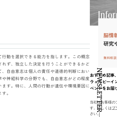
脳情
研究
て行動を選択できる能力を指します。この概念
無料相談
されず、独立した決定を行うことができるかど
NEWSLETTER
て、自由意志は個人の責任や道徳的判断におい
おすすめ記事
学や神経科学の分野でも、自由意志がどの程度
ウェルビーイ
います。特に、人間の行動が遺伝や環境要因に
ベントをお届
ます。
当社はお客様の
す。詳しくは
プ
さい。