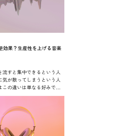
音楽とストレスの関係や、日
やすい活用方法について紹介
スに影響を
については、心理学や医学の
の研究が行われてきました。
は逆効果？生産性を上げる音楽
は、音楽を聴くことが心理的
感だけでなく、ストレスに関
にも関係する可能性があるこ
を流すと集中できるという人
 人間がストレスを
に気が散ってしまうという人
体内では自律神経系と内分泌
はこの違いは単なる好みでは
反応します。特に重要な役割
きや作業内容、音環境などさ
視床下部・下垂体・副腎から
と関係している可能性があり
HPA軸」と呼ばれるストレス
です。この仕組みによってコ
用BGMの効果や適切な活用方
どのストレス関連ホルモンが
から解説します。 作業用
拍数の上昇や緊張などの反応
は本当にある？科学研究からわ
楽は、このような