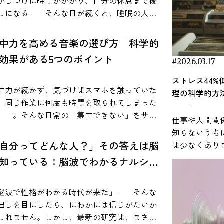
RECENT ARTICLE
かしつけに時間がかかり、自分の休息まで後
刺激として研究されています。実際に、音楽
文などで明文化され
しになる——そんな日が続くと、睡眠の大切
聴くことによってストレス後の生理反応の回
いる事実をもとに、作業用BGMの効果を整理
て落ち着かず、音楽を流したほうが作業が進
感します。 本記事では、睡眠と音楽の科
過程に違いが見られることが報告されてお
用BGMが集中力に与える影響 音楽
と感じる人は少なくありません。とくにADHD
的な関係から、具体的な習慣づくり、実際の
中力を高める音楽の選び方｜科学的
、音楽がストレス管理の補助的な手段として
脳に影響を与えることは、神経科学の分野で
特性がある場合、「無音よりも少し音があっ
験談までを紹介。今夜から始められるシンプ
ています。 参考：Thoma, M. V., La
効果がある5つのポイント
研究されています。 たとえば、音楽を聴く
ほうが集中しやすい」と語られることがあり
#2026.03.17
方法をまとめました。 なぜ音楽が睡眠の質
ca, R., Brönnimann, R., Finkel, L., Ehlert, U., &
とで報酬系に関わる脳部位（側坐核など）が
覚は、単なる気のせいとして
高めるのか？（睡眠 × 音楽の科学） 寝る前
ストレス44
er, U. M. (2013). The effect of music on the
性化し、ドーパミンが放出されることが報告
づけられてきたわけではありません。実際
お気に入りの音楽を聞くと、「いつの間にか
中力が続かず、気づけばスマホを触っていた
理の科学的方
man stress response. PLOS ONE, 8(8),
れています。これは、Salimpoorら（2011）の
、心理学や神経科学の分野で実験的に検討さ
ってしまった」「リラックスできた」と感じ
、同じ作業に何度も時間を取られてしまった
0156.https://www.ncbi.nlm.nih.gov/pmc/articles/PMC3734071/
究で示されており、音楽体験が神経化学的な
した。 これまでの実験では、音楽やホ
経験はありませんか？実は音楽には脳や自律
——。そんな日常の「集中できない」をサポ
楽が人間のストレス反応に与える影響を調べ
仕事や人間関
応を引き起こすことが明らかになっていま
イトノイズを流した状態と、何も流さない静
経に働きかけて、睡眠の入り口をスムーズに
トしてくれるのが、音楽の力です。最近で
レス反応の関係を検証した研
知らないうち
や「動機づけ」に関
な状態とで課題の成績を比べた結果、ADHD傾
る作用があることが研究で分かっています。
、ただのBGMではなく脳波に基づいて開発さ
として、2013年に発表された「The effect of
自分ってどんな人？」その答えは脳
は少なくあり
する神経伝達物質として知られています。 こ
のある人では、一定の音があるほうが記憶課
こでは、音楽がどのように睡眠に影響するの
た“科学的に実証された音楽”が注目されてい
sic on the human stress response」という論
ある「音楽」
で重要なのは、「どの音楽でも同じ反応が起
知っている：脳波でわかるナルシシ
や注意課題の成績が上がったケースが報告さ
を、科学的根拠をもとに解説します。 音楽が
、研究データや脳科学の知見
があります。この研究では、健康な成人女性
可能性がある
るわけではない」という点です。研究では、
す。 ただし、どんな音でも良いという
自律神経に与える影響 音楽が睡眠に良い影
ム
もとに、集中力を高める音楽の選び方を「5つ
0名を対象に、音楽がストレス反応にどのよう
れています。 音楽は特別な準備がなくても
人が好ましいと感じる音楽を聴いたときに、
けではありません。課題の内容が言語処理を
を与える大きな理由のひとつが、自律神経の
ポイント」に整理して解説します。あわせ
脳波で性格がわかる時代が来た」──そんな
影響を与えるかが実験的に調査されました。
生活に取り入
り強い報酬系の反応が観察されています。 そ
く含む場合や、音の強さが高すぎる場合に
ランスを整えることです。私たちの体は、緊
、効果が実証された音楽サービス「VIE
出しを目にしたら、にわかには信じがたいか
究では、参加者に心理的ストレスを誘発する
就寝前などさ
ため、自分にとって心地よいと感じる音楽が
、成績が下がることもあります。つまり、音
状態のときに働く「交感神経」と、リラック
unes」など、具体的な活用法も紹介します。
しれません。しかし、最新の研究は、まさに
として知られる「Trier Social Stress
ます。本記事
分を変化させ、その結果として作業への取り
プラスに働くかマイナスに働くかは、状況に