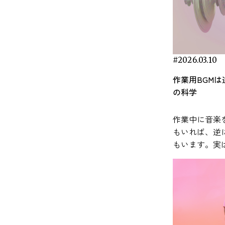
状態のときに優位になる「副交感神経」で調
イント① 集中力が高まる音楽とは？【脳波が
の可能性を示唆しています。自己愛が強い、
est（TSST）」が実施されました。このテスト
見をもとに、
みやすさに影響する可能性があります。 生産
って変わるというのが研究の結論です。 以下
されていますが、寝る直前は副交感神経が優
 音楽が集中力に与える影響は、単な
わゆる「ナルシシスト」かどうかが、脳波
、人前でのスピーチや計算課題などを通じて
常で取り入れ
向上するメカニズム 作業用BGMの効果は、
は、実験研究で明らかになっている事実を、
になることが重要です。これは体が覚醒状態
気分転換ではありません。音楽は脳の神経活
EEG）のパターンから読み取れるかもしれな
い社会的ストレスを生じさせる実験手法とし
します。 研究で明らかになった音楽による
に次の2つのメカニズムで説明されています。
かりやすく紹介していきます。 音とストレス
ら休息状態へ移行し、眠りに入る準備が整う
に直接的な影響を与え、脳の状態を変化させ
本稿では、2025年に報告された「ナ
く用いられています。 実験の前に、参加者
ストレス軽減効果 音楽がストレ
 外部ノイズのマスキング効果 音楽には、周囲
関係については、こちらの記事で紹介してい
 研究では、ゆったりとしたテンポの
ことが実証されています。実際、脳波をリア
シシズムの脳波デコード（Decoding the
三つの異なる条件のいずれかに割り当てられ
与える可能性
雑音を覆い隠す「マスキング効果」がありま
#2026.03.10
viestyle.co.jp/masking-
楽を聴くことで副交感神経が活性化し、心拍
タイムで計測可能なデバイスを用いた研究で
rcissistic Brain）」という研究をひも解きなが
した。一つはリラックスできる音楽を聴く条
分野で数多く
。特にオープンオフィスのような環境では、
rlund, G., Sikström, S., &
や血圧の低下といったリラックス反応が促さ
、聴取中の音楽が脳波パターンを変化させ、
作業用BGM
、脳活動から性格がわかる未来について考え
、もう一つは水の流れる音といった自然音を
近年の研究で
続的に聞こえる会話音が集中を妨げる要因に
rt, A. (2007). Listen to the noise: Noise
ると報告されています。これにより、入眠ま
中やリラックスに関連する脳波成分を誘導す
の科学
 性格研究の盲点？脳から見たナルシ
く条件、そしてもう一つは音を聞かずに休息
なリラックス
ことが知られています。 一定の音（ホワイ
ects cognitive performance differently in
の時間が短くなり、睡眠の深さも増す可能性
能性が報告されています。 参考：Kučikienė,
ム（自己愛傾向）は古くから
る条件です。その後、研究者はストレス反応
わる生理反応
ノイズや環境音など）を流すと、こうした突
D and non-ADHD children. Journal of Child
れています。 また、脳波にも影響がある
 & Praninskienė, R. (2018). The impact of music
理学で注目されてきたトピックです。ビジネ
作業中に音楽
評価するために、唾液中のコルチゾールや唾
とが報告されています。
的な音が目立ちにくくなり、集中状態を保ち
chology and Psychiatry, 48(8), 840–847.
とがわかっており、リラックスに関連する「α
the bioelectrical oscillations of the brain. Acta
や政治の世界でも「ナルシシスト」の成功や
もいれば、逆
αアミラーゼといった生理指標、さらに心拍数
感じたとき、
くなるという考え方です。 オフィスBGMに
ps://acamh.onlinelibrary.wiley.com/doi/abs/10.1111/j.1469-
」やさらに深いリラックス状態に関与する
ica Lituanica, 25(2), 101–106.
敗が語られることがあります。ところが意外
もいます。実
主観的なストレス評価などを測定しました。
系が連動して
いては、こちらの記事でも詳しく解説してい
007.01749.x ADHDにおける覚醒レベルの特
θ（シータ）波」が増えることで、眠りにつな
tps://pmc.ncbi.nlm.nih.gov/articles/PMC6130927/
ことに、ナルシシズムという性格特性の研究
なく、脳の働
の結果、音楽を聴いたグループでは、ストレ
を担うのが、
BGMの導入で生産性アップ！
る脳の状態が整う助けになるとされていま
イント② 音楽が脳に与える影響を理解する
数多くあるにもかかわらず、その神経的な基
まざまな要因
課題の後に自律神経系の反応が回復する過程
構成される「
入のポイントとおすすめソリューション 2. 気
いう概念がよく扱われます。覚醒水準とは、
 C., & Sleight, P.
動】 音楽は単なる「音」以上のものと
を掘り下げた研究はごくわずかしか存在しま
ます。 本記事では、研究論文などの知見を
特徴的な違いが見られました。特に唾液αアミ
反応システム
上による間接的効果 音楽がポジティブな感
がどれくらい活動的な状態にあるかという指
06). Cardiovascular, cerebrovascular, and
て、脳の複数の領域を同時に活性化する刺激
ャップが生まれたのでしょう
もとに、作業
ーゼの値については、音楽を聴いた参加者の
ルチゾールな
を引き起こすことで、創造性や作業持続時間
です。一般に、人は覚醒水準が低すぎても高
piratory changes induced by different types
す。神経科学の研究では、音楽聴取が報酬
。一つには、ナルシシズムが主に自己報告ア
法を科学的な視点
うが比較的早く基準値へ戻る傾向が確認され
分泌され、心
響を与える可能性があります。 Thompson
ぎても作業効率が下がり、ちょうどよいレベ
music in musicians and nonmusicians. Heart,
・運動系・聴覚野・前頭前野・扁桃体など広
ケートなどで測られる性格特性で、客観的な
BGMの効果
した。研究者はこの結果から、音楽の聴取が
が引き起こされます。 音
（2001）の研究では、明るくテンポの速い音