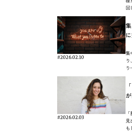
寝
る
す。 ここでは、査読付き論
と 静かな場所で勉強や仕事をしていると、かえ
回
を
て
っ
さを実
復
します。 作業
む
学
集
り
が
の
体
注目され
に
広く
た
ルな
Mar
こ
ます。 こうした感
を
Nat
活
片
に
集
hu
さ
に
#2026.02.10
眠
り
e7
研
れてきま
た
り
音
反
ワ
神
ー
た研究 音楽とスト
す。 ドーパミンは「快感」
か
す
は
究
「
与
向
こ
れ
mu
こ
が
題
か
ます。 本記事では
文
き
れていま
脳と
ズ
を
6
本
わ
響
の
「
な
よ
多
バ
#2026.02.03
て
見
研
の
は
張
T
も
実験
気
が