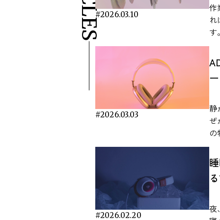
い
作
#2026.03.10
日
れ
ます。 研究で明ら
す
ス軽減効果
働
性
関
A
研
研
ー
楽
果
く
ます。 作業用BG
能
究か
静
ト
#2026.03.03
に
ぜ
分
が
の
を
か
は
さ
付
ん
睡
テ
的な見解
ワ
る
ど
与
か。 本記事では、一次研究
の
示
も
音
で
事
夜
理
や
#2026.02.20
中