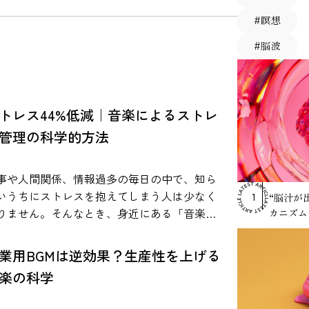
#瞑想
#脳波
RANKING
トレス44%低減｜音楽によるストレ
管理の科学的方法
事や人間関係、情報過多の毎日の中で、知ら
いうちにストレスを抱えてしまう人は少なく
“脳汁が
1
りません。そんなとき、身近にある「音楽」
カニズム
心身の状態に影響を与える可能性があること
、近年の研究で報告されています。 音楽は特
業用BGMは逆効果？生産性を上げる
な準備がなくても生活に取り入れやすく、通
楽の科学
中や作業中、就寝前などさまざまな場面で活
されています。本記事では、研究で示されて