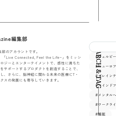
gazine編集部
SEARCH & TAG
ine編集部のアカウントです。
#ウェルビ
ve Connected, Feel the Life~」をミッシ
ノロジーとエンターテイメントで、感性に満ちた
#ニューロ
とをサポートするプロダクトを創造することで、
し、さらに、脳神経に関わる未来の医療ICT・
#ブレイン
ィクスの発展にも寄与していきます。
#マインド
#メンタル
#ワークラ
#睡眠