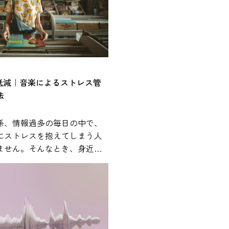
%低減｜音楽によるストレス管
法
係、情報過多の毎日の中で、
にストレスを抱えてしまう人
ません。そんなとき、身近に
が心身の状態に影響を与える
ことが、近年の研究で報告さ
れやすく、通勤中や作業中、
まざまな場面で活用されてい
では、研究で示されている知