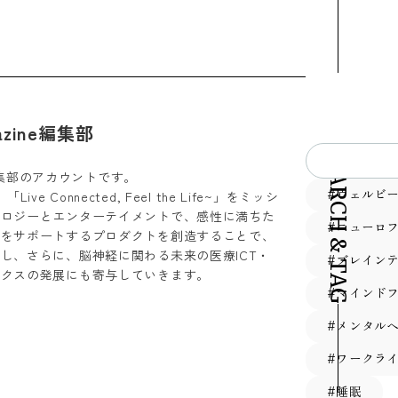
gazine編集部
SEARCH & TAG
ine編集部のアカウントです。
#ウェルビ
ve Connected, Feel the Life~」をミッシ
ノロジーとエンターテイメントで、感性に満ちた
#ニューロ
とをサポートするプロダクトを創造することで、
し、さらに、脳神経に関わる未来の医療ICT・
#ブレイン
ィクスの発展にも寄与していきます。
#マインド
#メンタル
#ワークラ
#睡眠