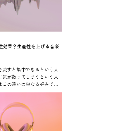
音楽とストレスの関係や、日
やすい活用方法について紹介
スに影響を
については、心理学や医学の
の研究が行われてきました。
は逆効果？生産性を上げる音楽
は、音楽を聴くことが心理的
感だけでなく、ストレスに関
にも関係する可能性があるこ
を流すと集中できるという人
 人間がストレスを
に気が散ってしまうという人
体内では自律神経系と内分泌
はこの違いは単なる好みでは
反応します。特に重要な役割
きや作業内容、音環境などさ
視床下部・下垂体・副腎から
と関係している可能性があり
HPA軸」と呼ばれるストレス
です。この仕組みによってコ
用BGMの効果や適切な活用方
どのストレス関連ホルモンが
から解説します。 作業用
拍数の上昇や緊張などの反応
は本当にある？科学研究からわ
楽は、このような