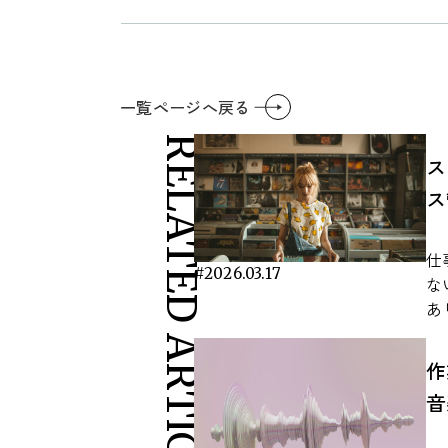
一覧ページへ戻る
RELATED ARTICLES
ス
ス
仕
#2026.03.17
な
あ
が
が
作
別
音
勤
用