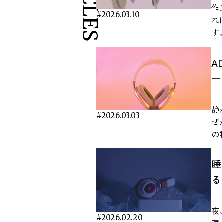
い
作
#2026.03.10
日
れ
ます。 研究で明ら
す
ス軽減効果
働
性
関
A
研
研
ー
楽
果
く
ます。 作業用BG
能
究か
静
ト
#2026.03.03
に
ぜ
分
が
の
を
か
は
さ
付
ん
睡
テ
的な見解
ワ
る
ど
与
か。 本記事では、一次研究
の
示
も
音
で
事
夜
理
や
#2026.02.20
中