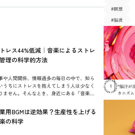
#瞑想
#脳波
RANKING
トレス44%低減｜音楽によるストレ
管理の科学的方法
事や人間関係、情報過多の毎日の中で、知ら
いうちにストレスを抱えてしまう人は少なく
“脳汁が
1
りません。そんなとき、身近にある「音楽」
カニズム
心身の状態に影響を与える可能性があること
、近年の研究で報告されています。 音楽は特
業用BGMは逆効果？生産性を上げる
な準備がなくても生活に取り入れやすく、通
楽の科学
中や作業中、就寝前などさまざまな場面で活
されています。本記事では、研究で示されて