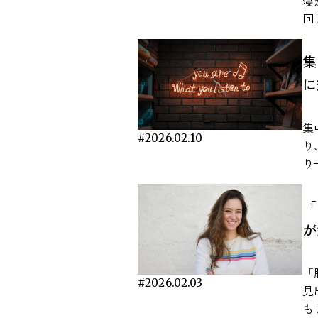
寝
る
す。 ここでは、査読付き論
と 静かな場所で勉強や仕事をしていると、かえ
回
を
て
っ
さを実
復
します。 作業
む
学
集
り
が
の
体
注目され
に
広く
た
ルな
Mar
こ
ます。 こうした感
を
Nat
活
片
に
集
hu
さ
に
#2026.02.10
眠
り
e7
研
れてきま
た
り
音
反
ワ
神
ー
た研究 音楽とスト
す。 ドーパミンは「快感」
か
す
は
究
「
与
向
こ
れ
mu
こ
が
題
か
ます。 本記事では
文
き
れていま
脳と
ズ
を
6
本
わ
響
の
「
な
よ
多
バ
#2026.02.03
て
見
研
の
は
張
T
も
実験
気
が