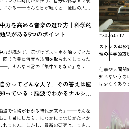
RECENT ARTICLE
かしつけに時間がかかり、自分の休息まで後
刺激として研究されています。実際に、音楽
文などで明文化され
しになる——そんな日が続くと、睡眠の大切
聴くことによってストレス後の生理反応の回
いる事実をもとに、作業用BGMの効果を整理
て落ち着かず、音楽を流したほうが作業が進
感します。 本記事では、睡眠と音楽の科
過程に違いが見られることが報告されてお
用BGMが集中力に与える影響 音楽
と感じる人は少なくありません。とくにADHD
的な関係から、具体的な習慣づくり、実際の
中力を高める音楽の選び方｜科学的
、音楽がストレス管理の補助的な手段として
脳に影響を与えることは、神経科学の分野で
特性がある場合、「無音よりも少し音があっ
験談までを紹介。今夜から始められるシンプ
ています。 参考：Thoma, M. V., La
効果がある5つのポイント
研究されています。 たとえば、音楽を聴く
ほうが集中しやすい」と語られることがあり
#2026.03.17
方法をまとめました。 なぜ音楽が睡眠の質
ca, R., Brönnimann, R., Finkel, L., Ehlert, U., &
とで報酬系に関わる脳部位（側坐核など）が
覚は、単なる気のせいとして
高めるのか？（睡眠 × 音楽の科学） 寝る前
ストレス44
er, U. M. (2013). The effect of music on the
性化し、ドーパミンが放出されることが報告
づけられてきたわけではありません。実際
お気に入りの音楽を聞くと、「いつの間にか
中力が続かず、気づけばスマホを触っていた
理の科学的方
man stress response. PLOS ONE, 8(8),
れています。これは、Salimpoorら（2011）の
、心理学や神経科学の分野で実験的に検討さ
ってしまった」「リラックスできた」と感じ
、同じ作業に何度も時間を取られてしまった
0156.https://www.ncbi.nlm.nih.gov/pmc/articles/PMC3734071/
究で示されており、音楽体験が神経化学的な
した。 これまでの実験では、音楽やホ
経験はありませんか？実は音楽には脳や自律
——。そんな日常の「集中できない」をサポ
楽が人間のストレス反応に与える影響を調べ
仕事や人間関
応を引き起こすことが明らかになっていま
イトノイズを流した状態と、何も流さない静
経に働きかけて、睡眠の入り口をスムーズに
トしてくれるのが、音楽の力です。最近で
レス反応の関係を検証した研
知らないうち
や「動機づけ」に関
な状態とで課題の成績を比べた結果、ADHD傾
る作用があることが研究で分かっています。
、ただのBGMではなく脳波に基づいて開発さ
として、2013年に発表された「The effect of
自分ってどんな人？」その答えは脳
は少なくあり
する神経伝達物質として知られています。 こ
のある人では、一定の音があるほうが記憶課
こでは、音楽がどのように睡眠に影響するの
た“科学的に実証された音楽”が注目されてい
sic on the human stress response」という論
ある「音楽」
で重要なのは、「どの音楽でも同じ反応が起
知っている：脳波でわかるナルシシ
や注意課題の成績が上がったケースが報告さ
を、科学的根拠をもとに解説します。 音楽が
、研究データや脳科学の知見
があります。この研究では、健康な成人女性
可能性がある
るわけではない」という点です。研究では、
す。 ただし、どんな音でも良いという
自律神経に与える影響 音楽が睡眠に良い影
ム
もとに、集中力を高める音楽の選び方を「5つ
0名を対象に、音楽がストレス反応にどのよう
れています。 音楽は特別な準備がなくても
人が好ましいと感じる音楽を聴いたときに、
けではありません。課題の内容が言語処理を
を与える大きな理由のひとつが、自律神経の
ポイント」に整理して解説します。あわせ
脳波で性格がわかる時代が来た」──そんな
影響を与えるかが実験的に調査されました。
生活に取り入
り強い報酬系の反応が観察されています。 そ
く含む場合や、音の強さが高すぎる場合に
ランスを整えることです。私たちの体は、緊
、効果が実証された音楽サービス「VIE
出しを目にしたら、にわかには信じがたいか
究では、参加者に心理的ストレスを誘発する
就寝前などさ
ため、自分にとって心地よいと感じる音楽が
、成績が下がることもあります。つまり、音
状態のときに働く「交感神経」と、リラック
unes」など、具体的な活用法も紹介します。
しれません。しかし、最新の研究は、まさに
として知られる「Trier Social Stress
ます。本記事
分を変化させ、その結果として作業への取り
プラスに働くかマイナスに働くかは、状況に