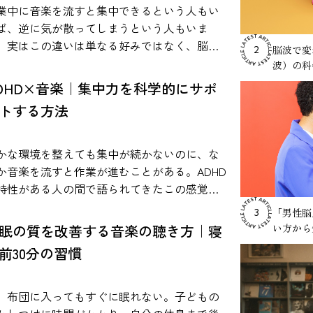
る知見をもとに、音楽とストレスの関係や、
業中に音楽を流すと集中できるという人もい
常で取り入れやすい活用方法について紹介し
ば、逆に気が散ってしまうという人もいま
かになった音楽によるストレ
。実はこの違いは単なる好みではなく、脳の
脳波で変
2
 音楽がストレスに影響を与える可能
きや作業内容、音環境などさまざまな要因と
波）の科
については、心理学や医学の分野で数多くの
係している可能性があります。 本記事では、
DHD×音楽｜集中力を科学的にサポ
究が行われてきました。近年の研究では、音
究論文などの知見をもとに、作業用BGMの効
トする方法
を聴くことが心理的なリラックス感だけでな
や適切な活用方法を科学的な視点から解説し
、ストレスに関わる生理反応にも関係する可
Mの効果は本当にある？科学研
性があることが報告されています。 人間がス
らわかっている事実 「作業用BGMには本当
かな環境を整えても集中が続かないのに、な
レスを感じたとき、体内では自律神経系と内
効果があるのか？」という疑問は、多くの人
か音楽を流すと作業が進むことがある。ADHD
泌系が連動して反応します。特に重要な役割
一度は抱いたことがあるのではないでしょう
特性がある人の間で語られてきたこの感覚
担うのが、視床下部・下垂体・副腎から構成
。結論から言えば、作業用BGMの効果は“条件
、近年、脳科学や心理学の研究でも検証が進
「男性脳
3
れる「HPA軸」と呼ばれるストレス反応シス
きで確認されている”というのが、現在の科学
でいます。歌詞は本当に邪魔になるのか。ホ
眠の質を改善する音楽の聴き方｜寝
い方から
ムです。この仕組みによってコルチゾールな
です。 音楽が人間の脳や感情に影響を
イトノイズはなぜ効果があると言われるの
前30分の習慣
のストレス関連ホルモンが分泌され、心拍数
えることは、多くの心理学・神経科学研究で
のデータと実証例を
上昇や緊張などの反応が引き起こされます。
されています。ただし、すべての作業に一律
とに、ADHDと音楽の関係を整理し、勉強や仕
楽は、このようなストレス反応に関係する心
効果があるわけではありません。音楽の種類
にどう活かせるのかを探ります。 ADHDの集
、布団に入ってもすぐに眠れない。子どもの
生物学的システムに影響を与える可能性があ
作業内容、個人差によって結果は変わりま
力に音楽は影響する？研究でわかっているこ