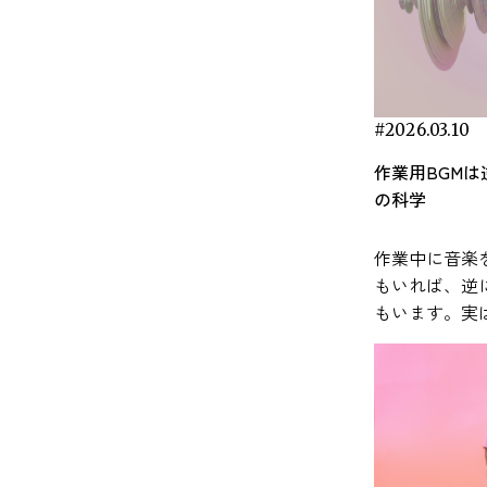
状態のときに優位になる「副交感神経」で調
イント① 集中力が高まる音楽とは？【脳波が
の可能性を示唆しています。自己愛が強い、
est（TSST）」が実施されました。このテスト
見をもとに、
みやすさに影響する可能性があります。 生産
って変わるというのが研究の結論です。 以下
されていますが、寝る直前は副交感神経が優
 音楽が集中力に与える影響は、単な
わゆる「ナルシシスト」かどうかが、脳波
、人前でのスピーチや計算課題などを通じて
常で取り入れ
向上するメカニズム 作業用BGMの効果は、
は、実験研究で明らかになっている事実を、
になることが重要です。これは体が覚醒状態
気分転換ではありません。音楽は脳の神経活
EEG）のパターンから読み取れるかもしれな
い社会的ストレスを生じさせる実験手法とし
します。 研究で明らかになった音楽による
に次の2つのメカニズムで説明されています。
かりやすく紹介していきます。 音とストレス
ら休息状態へ移行し、眠りに入る準備が整う
に直接的な影響を与え、脳の状態を変化させ
本稿では、2025年に報告された「ナ
く用いられています。 実験の前に、参加者
ストレス軽減効果 音楽がストレ
 外部ノイズのマスキング効果 音楽には、周囲
関係については、こちらの記事で紹介してい
 研究では、ゆったりとしたテンポの
ことが実証されています。実際、脳波をリア
シシズムの脳波デコード（Decoding the
三つの異なる条件のいずれかに割り当てられ
与える可能性
雑音を覆い隠す「マスキング効果」がありま
#2026.03.10
viestyle.co.jp/masking-
楽を聴くことで副交感神経が活性化し、心拍
タイムで計測可能なデバイスを用いた研究で
rcissistic Brain）」という研究をひも解きなが
した。一つはリラックスできる音楽を聴く条
分野で数多く
。特にオープンオフィスのような環境では、
rlund, G., Sikström, S., &
や血圧の低下といったリラックス反応が促さ
、聴取中の音楽が脳波パターンを変化させ、
作業用BGM
、脳活動から性格がわかる未来について考え
、もう一つは水の流れる音といった自然音を
近年の研究で
続的に聞こえる会話音が集中を妨げる要因に
rt, A. (2007). Listen to the noise: Noise
ると報告されています。これにより、入眠ま
中やリラックスに関連する脳波成分を誘導す
の科学
 性格研究の盲点？脳から見たナルシ
く条件、そしてもう一つは音を聞かずに休息
なリラックス
ことが知られています。 一定の音（ホワイ
ects cognitive performance differently in
の時間が短くなり、睡眠の深さも増す可能性
能性が報告されています。 参考：Kučikienė,
ム（自己愛傾向）は古くから
る条件です。その後、研究者はストレス反応
わる生理反応
ノイズや環境音など）を流すと、こうした突
D and non-ADHD children. Journal of Child
れています。 また、脳波にも影響がある
 & Praninskienė, R. (2018). The impact of music
理学で注目されてきたトピックです。ビジネ
作業中に音楽
評価するために、唾液中のコルチゾールや唾
とが報告されています。
的な音が目立ちにくくなり、集中状態を保ち
chology and Psychiatry, 48(8), 840–847.
とがわかっており、リラックスに関連する「α
the bioelectrical oscillations of the brain. Acta
や政治の世界でも「ナルシシスト」の成功や
もいれば、逆
αアミラーゼといった生理指標、さらに心拍数
感じたとき、
くなるという考え方です。 オフィスBGMに
ps://acamh.onlinelibrary.wiley.com/doi/abs/10.1111/j.1469-
」やさらに深いリラックス状態に関与する
ica Lituanica, 25(2), 101–106.
敗が語られることがあります。ところが意外
もいます。実
主観的なストレス評価などを測定しました。
系が連動して
いては、こちらの記事でも詳しく解説してい
007.01749.x ADHDにおける覚醒レベルの特
θ（シータ）波」が増えることで、眠りにつな
tps://pmc.ncbi.nlm.nih.gov/articles/PMC6130927/
ことに、ナルシシズムという性格特性の研究
なく、脳の働
の結果、音楽を聴いたグループでは、ストレ
を担うのが、
BGMの導入で生産性アップ！
る脳の状態が整う助けになるとされていま
イント② 音楽が脳に与える影響を理解する
数多くあるにもかかわらず、その神経的な基
まざまな要因
課題の後に自律神経系の反応が回復する過程
構成される「
入のポイントとおすすめソリューション 2. 気
いう概念がよく扱われます。覚醒水準とは、
 C., & Sleight, P.
動】 音楽は単なる「音」以上のものと
を掘り下げた研究はごくわずかしか存在しま
ます。 本記事では、研究論文などの知見を
特徴的な違いが見られました。特に唾液αアミ
反応システム
上による間接的効果 音楽がポジティブな感
がどれくらい活動的な状態にあるかという指
06). Cardiovascular, cerebrovascular, and
て、脳の複数の領域を同時に活性化する刺激
ャップが生まれたのでしょう
もとに、作業
ーゼの値については、音楽を聴いた参加者の
ルチゾールな
を引き起こすことで、創造性や作業持続時間
です。一般に、人は覚醒水準が低すぎても高
piratory changes induced by different types
す。神経科学の研究では、音楽聴取が報酬
。一つには、ナルシシズムが主に自己報告ア
法を科学的な視点
うが比較的早く基準値へ戻る傾向が確認され
分泌され、心
響を与える可能性があります。 Thompson
ぎても作業効率が下がり、ちょうどよいレベ
music in musicians and nonmusicians. Heart,
・運動系・聴覚野・前頭前野・扁桃体など広
ケートなどで測られる性格特性で、客観的な
BGMの効果
した。研究者はこの結果から、音楽の聴取が
が引き起こされます。 音
（2001）の研究では、明るくテンポの速い音