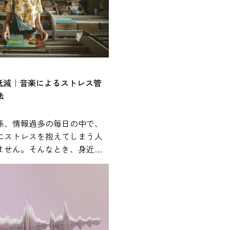
%低減｜音楽によるストレス管
法
係、情報過多の毎日の中で、
にストレスを抱えてしまう人
ません。そんなとき、身近に
が心身の状態に影響を与える
ことが、近年の研究で報告さ
れやすく、通勤中や作業中、
まざまな場面で活用されてい
では、研究で示されている知