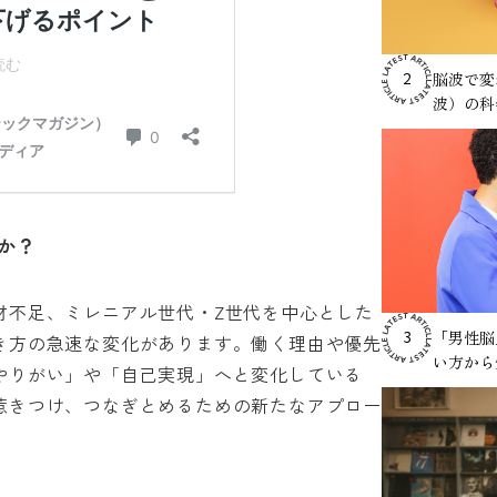
脳波で変
2
波）の科
か？
材不足、ミレニアル世代・Z世代を中心とした
「男性脳
3
き方の急速な変化があります。働く理由や優先
い方から
やりがい」や「自己実現」へと変化している
惹きつけ、つなぎとめるための新たなアプロー