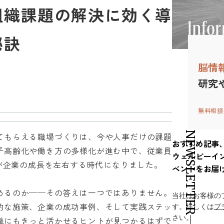
組織課題の解決に効く導
秘訣
脳情
研究
無料相談
NEWSLETTER
てもらえる職場づくりは、今や人事だけの課題
おすすめ記事
子高齢化や働き方の多様化が進む中で、従業員
ウェルビーイ
”が企業の成長を左右する時代になりました。
ベントをお届
めるのか──その答えは一つではありません。
当社はお客様の
的な施策、企業の成功事例、そして実践ステッ
す。詳しくは
プ
さい。
織にもきっと活かせるヒントが見つかるはずで