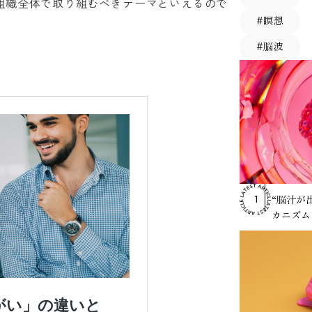
組織全体で取り組むべきテーマといえるので
#瞑想
#脳波
RANKING
“脳汁が
1
カニズム