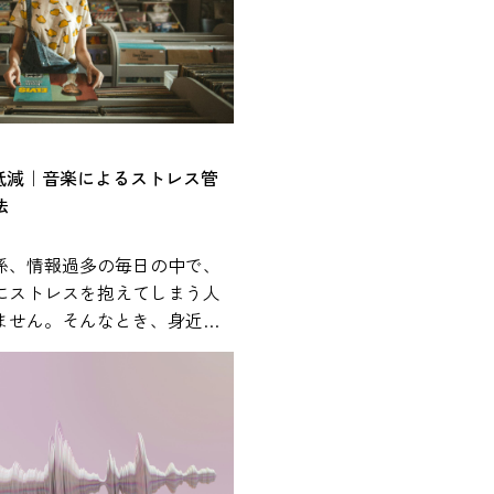
%低減｜音楽によるストレス管
法
係、情報過多の毎日の中で、
にストレスを抱えてしまう人
ません。そんなとき、身近に
が心身の状態に影響を与える
ことが、近年の研究で報告さ
れやすく、通勤中や作業中、
まざまな場面で活用されてい
では、研究で示されている知