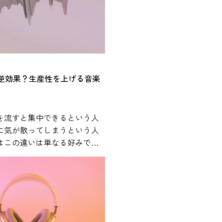
音楽とストレスの関係や、日
やすい活用方法について紹介
スに影響を
については、心理学や医学の
の研究が行われてきました。
は逆効果？生産性を上げる音楽
は、音楽を聴くことが心理的
感だけでなく、ストレスに関
にも関係する可能性があるこ
を流すと集中できるという人
 人間がストレスを
に気が散ってしまうという人
体内では自律神経系と内分泌
はこの違いは単なる好みでは
反応します。特に重要な役割
きや作業内容、音環境などさ
視床下部・下垂体・副腎から
と関係している可能性があり
HPA軸」と呼ばれるストレス
です。この仕組みによってコ
用BGMの効果や適切な活用方
どのストレス関連ホルモンが
から解説します。 作業用
拍数の上昇や緊張などの反応
は本当にある？科学研究からわ
楽は、このような