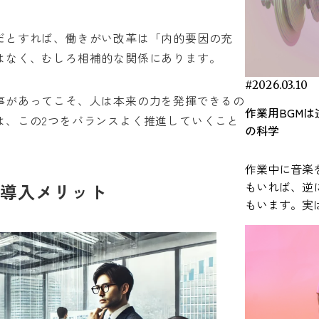
見をもとに、
常で取り入れ
だとすれば、働きがい改革は「内的要因の充
します。 研究で明らかになった音楽による
はなく、むしろ相補的な関係にあります。
ストレス軽減効果 音楽がストレ
与える可能性
#2026.03.10
事があってこそ、人は本来の力を発揮できるの
分野で数多く
作業用BGM
近年の研究で
は、この2つをバランスよく推進していくこと
の科学
なリラックス
わる生理反応
作業中に音楽
とが報告されています。
もいれば、逆
導入メリット
感じたとき、
もいます。実
系が連動して
なく、脳の働
を担うのが、
まざまな要因
構成される「
ます。 本記事では、研究論文などの知見を
反応システム
もとに、作業
ルチゾールな
法を科学的な視点
分泌され、心
BGMの効果
が引き起こされます。 音