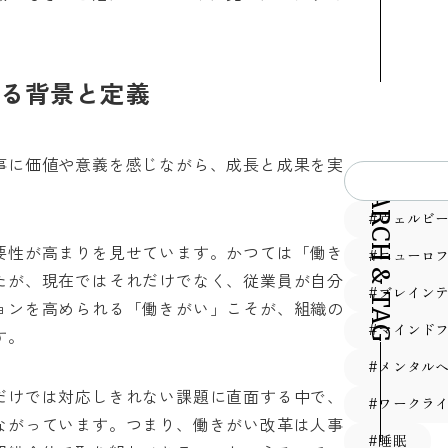
る背景と定義
事に価値や意義を感じながら、成長と成果を実
SEARCH & TAG
。
#ウェルビ
要性が高まりを見せています。かつては「働き
#ニューロ
たが、現在ではそれだけでなく、従業員が自分
#ブレイン
ョンを高められる「働きがい」こそが、組織の
#マインド
す。
#メンタル
だけでは対応しきれない課題に直面する中で、
#ワークラ
ながっています。つまり、働きがい改革は人事
#睡眠