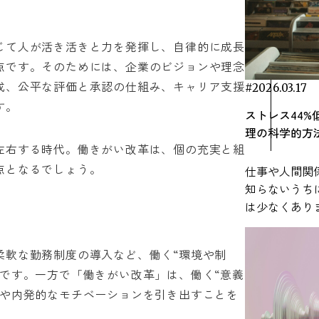
RECENT ARTICLE
じて人が活き活きと力を発揮し、自律的に成長
点です。そのためには、企業のビジョンや理念
成、公平な評価と承認の仕組み、キャリア支援
#2026.03.17
す。
ストレス44
理の科学的方
左右する時代。働きがい改革は、個の充実と組
点となるでしょう。
仕事や人間関
知らないうち
は少なくあり
ある「音楽」
可能性がある
柔軟な勤務制度の導入など、働く“環境や制
れています。 音楽は特別な準備がなくても
です。一方で「働きがい改革」は、働く“意義
生活に取り入
力や内発的なモチベーションを引き出すことを
就寝前などさ
ます。本記事