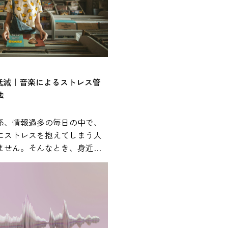
%低減｜音楽によるストレス管
法
係、情報過多の毎日の中で、
にストレスを抱えてしまう人
ません。そんなとき、身近に
が心身の状態に影響を与える
ことが、近年の研究で報告さ
れやすく、通勤中や作業中、
まざまな場面で活用されてい
では、研究で示されている知