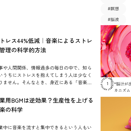
#瞑想
#脳波
RANKING
トレス44%低減｜音楽によるストレ
管理の科学的方法
事や人間関係、情報過多の毎日の中で、知ら
いうちにストレスを抱えてしまう人は少なく
りません。そんなとき、身近にある「音楽」
“脳汁が
1
心身の状態に影響を与える可能性があること
カニズム
、近年の研究で報告されています。 音楽は特
業用BGMは逆効果？生産性を上げる
な準備がなくても生活に取り入れやすく、通
楽の科学
中や作業中、就寝前などさまざまな場面で活
されています。本記事では、研究で示されて
る知見をもとに、音楽とストレスの関係や、
業中に音楽を流すと集中できるという人もい