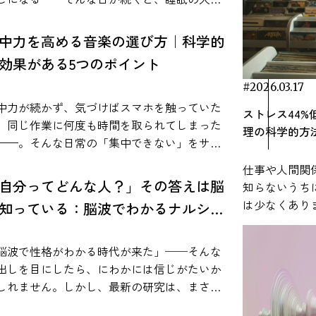
RECENT ARTICLE
聴くことによってストレス後の生理反応の回
いる事実をもとに、作業用BGMの効果を整理
て落ち着かず、音楽を流したほうが作業が進
感します。 本記事では、睡眠と音楽の科
過程に違いが見られることが報告されてお
用BGMが集中力に与える影響 音楽
と感じる人は少なくありません。とくにADHD
的な関係から、具体的な習慣づくり、実際の
中力を高める音楽の選び方｜科学的
、音楽がストレス管理の補助的な手段として
脳に影響を与えることは、神経科学の分野で
特性がある場合、「無音よりも少し音があっ
験談までを紹介。今夜から始められるシンプ
ています。 参考：Thoma, M. V., La
効果がある5つのポイント
研究されています。 たとえば、音楽を聴く
ほうが集中しやすい」と語られることがあり
方法をまとめました。 なぜ音楽が睡眠の質
ca, R., Brönnimann, R., Finkel, L., Ehlert, U., &
とで報酬系に関わる脳部位（側坐核など）が
覚は、単なる気のせいとして
高めるのか？（睡眠 × 音楽の科学） 寝る前
#2026.03.17
er, U. M. (2013). The effect of music on the
性化し、ドーパミンが放出されることが報告
づけられてきたわけではありません。実際
お気に入りの音楽を聞くと、「いつの間にか
中力が続かず、気づけばスマホを触っていた
man stress response. PLOS ONE, 8(8),
ストレス44
れています。これは、Salimpoorら（2011）の
、心理学や神経科学の分野で実験的に検討さ
ってしまった」「リラックスできた」と感じ
、同じ作業に何度も時間を取られてしまった
0156.https://www.ncbi.nlm.nih.gov/pmc/articles/PMC3734071/
理の科学的方
究で示されており、音楽体験が神経化学的な
した。 これまでの実験では、音楽やホ
経験はありませんか？実は音楽には脳や自律
——。そんな日常の「集中できない」をサポ
楽が人間のストレス反応に与える影響を調べ
応を引き起こすことが明らかになっていま
イトノイズを流した状態と、何も流さない静
経に働きかけて、睡眠の入り口をスムーズに
トしてくれるのが、音楽の力です。最近で
レス反応の関係を検証した研
や「動機づけ」に関
仕事や人間関
な状態とで課題の成績を比べた結果、ADHD傾
る作用があることが研究で分かっています。
、ただのBGMではなく脳波に基づいて開発さ
として、2013年に発表された「The effect of
自分ってどんな人？」その答えは脳
する神経伝達物質として知られています。 こ
知らないうち
のある人では、一定の音があるほうが記憶課
こでは、音楽がどのように睡眠に影響するの
た“科学的に実証された音楽”が注目されてい
sic on the human stress response」という論
で重要なのは、「どの音楽でも同じ反応が起
は少なくあり
知っている：脳波でわかるナルシシ
や注意課題の成績が上がったケースが報告さ
を、科学的根拠をもとに解説します。 音楽が
、研究データや脳科学の知見
があります。この研究では、健康な成人女性
るわけではない」という点です。研究では、
ある「音楽」
す。 ただし、どんな音でも良いという
自律神経に与える影響 音楽が睡眠に良い影
ム
もとに、集中力を高める音楽の選び方を「5つ
0名を対象に、音楽がストレス反応にどのよう
人が好ましいと感じる音楽を聴いたときに、
可能性がある
けではありません。課題の内容が言語処理を
を与える大きな理由のひとつが、自律神経の
ポイント」に整理して解説します。あわせ
脳波で性格がわかる時代が来た」──そんな
影響を与えるかが実験的に調査されました。
り強い報酬系の反応が観察されています。 そ
れています。 音楽は特別な準備がなくても
く含む場合や、音の強さが高すぎる場合に
ランスを整えることです。私たちの体は、緊
、効果が実証された音楽サービス「VIE
出しを目にしたら、にわかには信じがたいか
究では、参加者に心理的ストレスを誘発する
ため、自分にとって心地よいと感じる音楽が
生活に取り入
、成績が下がることもあります。つまり、音
状態のときに働く「交感神経」と、リラック
unes」など、具体的な活用法も紹介します。
しれません。しかし、最新の研究は、まさに
として知られる「Trier Social Stress
分を変化させ、その結果として作業への取り
就寝前などさ
プラスに働くかマイナスに働くかは、状況に
状態のときに優位になる「副交感神経」で調
イント① 集中力が高まる音楽とは？【脳波が
の可能性を示唆しています。自己愛が強い、
est（TSST）」が実施されました。このテスト
みやすさに影響する可能性があります。 生産
ます。本記事
って変わるというのが研究の結論です。 以下
されていますが、寝る直前は副交感神経が優