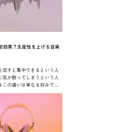
音楽とストレスの関係や、日
やすい活用方法について紹介
スに影響を
については、心理学や医学の
の研究が行われてきました。
は逆効果？生産性を上げる音楽
は、音楽を聴くことが心理的
感だけでなく、ストレスに関
にも関係する可能性があるこ
を流すと集中できるという人
 人間がストレスを
に気が散ってしまうという人
体内では自律神経系と内分泌
はこの違いは単なる好みでは
反応します。特に重要な役割
きや作業内容、音環境などさ
視床下部・下垂体・副腎から
と関係している可能性があり
HPA軸」と呼ばれるストレス
です。この仕組みによってコ
用BGMの効果や適切な活用方
どのストレス関連ホルモンが
から解説します。 作業用
拍数の上昇や緊張などの反応
は本当にある？科学研究からわ
楽は、このような