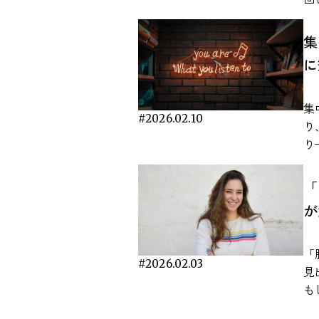
を
て
っ
さを実
復
します。 作業
む
学
集
り
が
の
体
注目され
に
広く
た
ルな
Mar
こ
ます。 こうした感
を
Nat
活
片
に
集
hu
さ
に
#2026.02.10
眠
り
e7
研
れてきま
た
り
音
反
ワ
神
ー
た研究 音楽とスト
す。 ドーパミンは「快感」
か
す
は
究
「
与
向
こ
れ
mu
こ
が
題
か
ます。 本記事では
文
き
れていま
脳と
ズ
を
6
本
わ
響
の
「
な
よ
多
バ
#2026.02.03
て
見
研
の
は
張
T
も
実験
気
が
ス
ポ
そ
T
組
よ
整