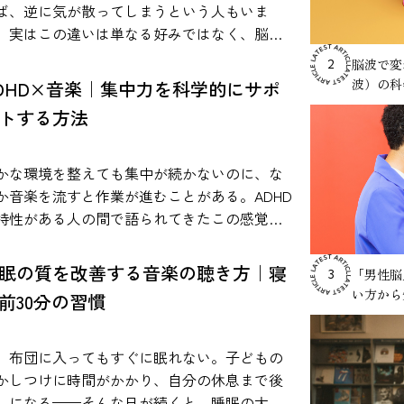
常で取り入れやすい活用方法について紹介し
ば、逆に気が散ってしまうという人もいま
かになった音楽によるストレ
。実はこの違いは単なる好みではなく、脳の
 音楽がストレスに影響を与える可能
きや作業内容、音環境などさまざまな要因と
脳波で変
2
については、心理学や医学の分野で数多くの
係している可能性があります。 本記事では、
波）の科
DHD×音楽｜集中力を科学的にサポ
究が行われてきました。近年の研究では、音
究論文などの知見をもとに、作業用BGMの効
トする方法
を聴くことが心理的なリラックス感だけでな
や適切な活用方法を科学的な視点から解説し
、ストレスに関わる生理反応にも関係する可
Mの効果は本当にある？科学研
性があることが報告されています。 人間がス
らわかっている事実 「作業用BGMには本当
かな環境を整えても集中が続かないのに、な
レスを感じたとき、体内では自律神経系と内
効果があるのか？」という疑問は、多くの人
か音楽を流すと作業が進むことがある。ADHD
泌系が連動して反応します。特に重要な役割
一度は抱いたことがあるのではないでしょう
特性がある人の間で語られてきたこの感覚
担うのが、視床下部・下垂体・副腎から構成
。結論から言えば、作業用BGMの効果は“条件
、近年、脳科学や心理学の研究でも検証が進
れる「HPA軸」と呼ばれるストレス反応シス
きで確認されている”というのが、現在の科学
でいます。歌詞は本当に邪魔になるのか。ホ
眠の質を改善する音楽の聴き方｜寝
「男性脳
3
ムです。この仕組みによってコルチゾールな
です。 音楽が人間の脳や感情に影響を
イトノイズはなぜ効果があると言われるの
い方から
前30分の習慣
のストレス関連ホルモンが分泌され、心拍数
えることは、多くの心理学・神経科学研究で
のデータと実証例を
上昇や緊張などの反応が引き起こされます。
されています。ただし、すべての作業に一律
とに、ADHDと音楽の関係を整理し、勉強や仕
楽は、このようなストレス反応に関係する心
効果があるわけではありません。音楽の種類
にどう活かせるのかを探ります。 ADHDの集
、布団に入ってもすぐに眠れない。子どもの
生物学的システムに影響を与える可能性があ
作業内容、個人差によって結果は変わりま
力に音楽は影響する？研究でわかっているこ
かしつけに時間がかかり、自分の休息まで後
刺激として研究されています。実際に、音楽
文などで明文化され
しになる——そんな日が続くと、睡眠の大切