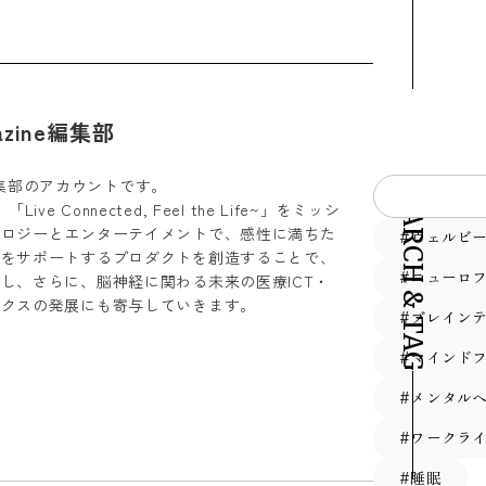
gazine編集部
SEARCH & TAG
ine編集部のアカウントです。
ve Connected, Feel the Life~」をミッシ
ノロジーとエンターテイメントで、感性に満ちた
#ウェルビ
とをサポートするプロダクトを創造することで、
#ニューロ
し、さらに、脳神経に関わる未来の医療ICT・
ィクスの発展にも寄与していきます。
#ブレイン
#マインド
#メンタル
#ワークラ
#睡眠