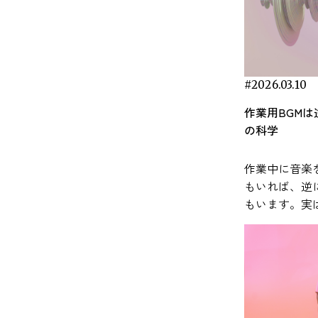
 音楽が集中力に与える影響は、単な
わゆる「ナルシシスト」かどうかが、脳波
、人前でのスピーチや計算課題などを通じて
向上するメカニズム 作業用BGMの効果は、
見をもとに、
は、実験研究で明らかになっている事実を、
になることが重要です。これは体が覚醒状態
気分転換ではありません。音楽は脳の神経活
EEG）のパターンから読み取れるかもしれな
い社会的ストレスを生じさせる実験手法とし
に次の2つのメカニズムで説明されています。
常で取り入れ
かりやすく紹介していきます。 音とストレス
ら休息状態へ移行し、眠りに入る準備が整う
に直接的な影響を与え、脳の状態を変化させ
本稿では、2025年に報告された「ナ
く用いられています。 実験の前に、参加者
 外部ノイズのマスキング効果 音楽には、周囲
します。 研究で明らかになった音楽による
関係については、こちらの記事で紹介してい
 研究では、ゆったりとしたテンポの
ことが実証されています。実際、脳波をリア
シシズムの脳波デコード（Decoding the
三つの異なる条件のいずれかに割り当てられ
雑音を覆い隠す「マスキング効果」がありま
ストレス軽減効果 音楽がストレ
viestyle.co.jp/masking-
楽を聴くことで副交感神経が活性化し、心拍
タイムで計測可能なデバイスを用いた研究で
rcissistic Brain）」という研究をひも解きなが
した。一つはリラックスできる音楽を聴く条
。特にオープンオフィスのような環境では、
与える可能性
rlund, G., Sikström, S., &
#2026.03.10
や血圧の低下といったリラックス反応が促さ
、聴取中の音楽が脳波パターンを変化させ、
、脳活動から性格がわかる未来について考え
、もう一つは水の流れる音といった自然音を
続的に聞こえる会話音が集中を妨げる要因に
分野で数多く
rt, A. (2007). Listen to the noise: Noise
ると報告されています。これにより、入眠ま
中やリラックスに関連する脳波成分を誘導す
作業用BGM
 性格研究の盲点？脳から見たナルシ
く条件、そしてもう一つは音を聞かずに休息
ことが知られています。 一定の音（ホワイ
近年の研究で
ects cognitive performance differently in
の時間が短くなり、睡眠の深さも増す可能性
能性が報告されています。 参考：Kučikienė,
の科学
ム（自己愛傾向）は古くから
る条件です。その後、研究者はストレス反応
ノイズや環境音など）を流すと、こうした突
なリラックス
D and non-ADHD children. Journal of Child
れています。 また、脳波にも影響がある
 & Praninskienė, R. (2018). The impact of music
理学で注目されてきたトピックです。ビジネ
評価するために、唾液中のコルチゾールや唾
的な音が目立ちにくくなり、集中状態を保ち
わる生理反応
chology and Psychiatry, 48(8), 840–847.
とがわかっており、リラックスに関連する「α
the bioelectrical oscillations of the brain. Acta
や政治の世界でも「ナルシシスト」の成功や
作業中に音楽
αアミラーゼといった生理指標、さらに心拍数
くなるという考え方です。 オフィスBGMに
とが報告されています。
ps://acamh.onlinelibrary.wiley.com/doi/abs/10.1111/j.1469-
」やさらに深いリラックス状態に関与する
ica Lituanica, 25(2), 101–106.
敗が語られることがあります。ところが意外
もいれば、逆
主観的なストレス評価などを測定しました。
いては、こちらの記事でも詳しく解説してい
感じたとき、
007.01749.x ADHDにおける覚醒レベルの特
θ（シータ）波」が増えることで、眠りにつな
tps://pmc.ncbi.nlm.nih.gov/articles/PMC6130927/
ことに、ナルシシズムという性格特性の研究
もいます。実
の結果、音楽を聴いたグループでは、ストレ
BGMの導入で生産性アップ！
系が連動して
る脳の状態が整う助けになるとされていま
イント② 音楽が脳に与える影響を理解する
数多くあるにもかかわらず、その神経的な基
なく、脳の働
課題の後に自律神経系の反応が回復する過程
入のポイントとおすすめソリューション 2. 気
を担うのが、
いう概念がよく扱われます。覚醒水準とは、
 C., & Sleight, P.
動】 音楽は単なる「音」以上のものと
を掘り下げた研究はごくわずかしか存在しま
まざまな要因
特徴的な違いが見られました。特に唾液αアミ
上による間接的効果 音楽がポジティブな感
構成される「
がどれくらい活動的な状態にあるかという指
06). Cardiovascular, cerebrovascular, and
て、脳の複数の領域を同時に活性化する刺激
ャップが生まれたのでしょう
ます。 本記事では、研究論文などの知見を
ーゼの値については、音楽を聴いた参加者の
を引き起こすことで、創造性や作業持続時間
反応システム
です。一般に、人は覚醒水準が低すぎても高
piratory changes induced by different types
す。神経科学の研究では、音楽聴取が報酬
。一つには、ナルシシズムが主に自己報告ア
もとに、作業
うが比較的早く基準値へ戻る傾向が確認され
響を与える可能性があります。 Thompson
ルチゾールな
ぎても作業効率が下がり、ちょうどよいレベ
music in musicians and nonmusicians. Heart,
・運動系・聴覚野・前頭前野・扁桃体など広
ケートなどで測られる性格特性で、客観的な
法を科学的な視点
した。研究者はこの結果から、音楽の聴取が
（2001）の研究では、明るくテンポの速い音
分泌され、心
にあるときに最もパフォーマンスが安定する
4), 445–452.
な脳領域に影響を与えることがわかっていま
指標と結びつけるのが難しかったことが挙げ
BGMの効果
間の心理生物学的ストレスシステムに影響を
を聴いた条件で、被験者の気分と覚醒水準が
が引き起こされます。 音
ます。 Zentall（1975）は、ADHDの子