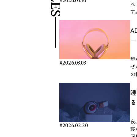
#2026.03.10
日
れ
ます。 研究で明ら
す
ス軽減効果
働
性
関
A
研
研
ー
楽
果
く
ます。 作業用BG
能
究か
静
ト
#2026.03.03
に
ぜ
分
が
の
を
か
は
さ
付
ん
睡
テ
的な見解
ワ
る
ど
与
か。 本記事では、一次研究
の
示
も
音
で
事
夜
理
や
#2026.02.20
中
寝
る
す。 ここでは、査読付き論
と 静かな場所で勉強や仕事をしていると、かえ
回