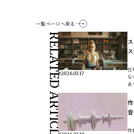
一覧ページへ戻る
RELATED ARTICLES
ス
ス
仕
#2026.03.17
な
あ
が
が
作
別
音
勤
用
い
作